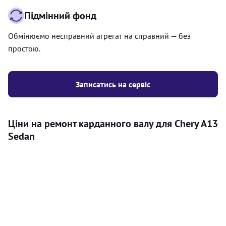
Підмінний фонд
Обмінюємо несправний агрегат на справний — без
простою.
Записатись на сервіс
Ціни на ремонт карданного валу для Chery A13
Sedan
Послуга
Ціна
Карданний вал
Діагностика карданного валу на авто (
500