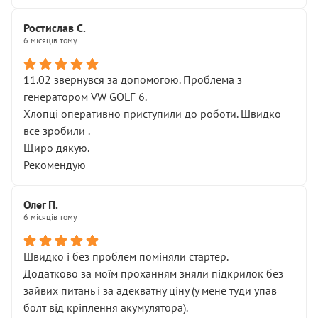
Ростислав С.
6 місяців тому
11.02 звернувся за допомогою. Проблема з
генератором VW GOLF 6.
Хлопці оперативно приступили до роботи. Швидко
все зробили .
Щиро дякую.
Рекомендую
Олег П.
6 місяців тому
Швидко і без проблем поміняли стартер.
Додатково за моїм проханням зняли підкрилок без
зайвих питань і за адекватну ціну (у мене туди упав
болт від кріплення акумулятора).