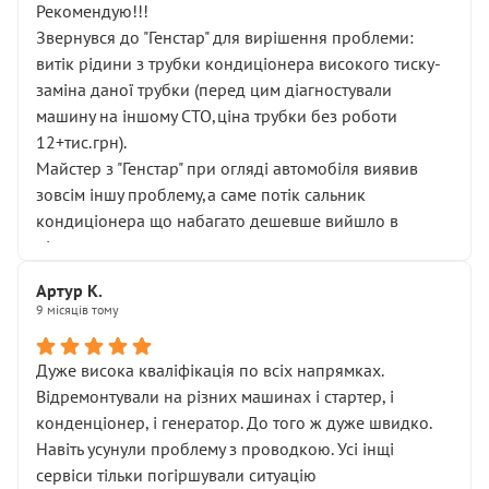
Рекомендую!!!
Звернувся до "Генстар" для вирішення проблеми:
витік рідини з трубки кондиціонера високого тиску-
заміна даної трубки (перед цим діагностували
машину на іншому СТО,ціна трубки без роботи
12+тис.грн).
Майстер з "Генстар" при огляді автомобіля виявив
зовсім іншу проблему,а саме потік сальник
кондиціонера що набагато дешевше вийшло в
підсумку.
Дуже дякую за швидкий і професійний ремонт!
Артур К.
9 місяців тому
Дуже висока кваліфікація по всіх напрямках.
Відремонтували на різних машинах і стартер, і
конденціонер, і генератор. До того ж дуже швидко.
Навіть усунули проблему з проводкою. Усі інщі
сервіси тільки погіршували ситуацію