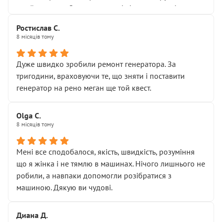
Я — клієнт, який працює на довірі, і саме її цей сервіс
приймальнику Олександру: всі чітко та по суті.
серйозно підірвав.
Молодці! Однозначно буду радити своїм знайомим
Хотілося б більше:
Ростислав С.
звертатися до цього автосервісу.
8 місяців тому
• належної уваги до авто
• прозорості в роботах і рахунках
• реальної діагностики, а не формального
Дуже швидко зробили ремонт генератора. За
“подивились і поїхав”
тригодини, враховуючи те, що зняти і поставити
На жаль, складається враження, що сервіс працює не
генератор на рено меган ще той квест.
на якість, а “аби швидше і дорожче”. Саме це і псує
загальне враження та бажання повертатися.
Olga С.
Стосовно комунікації - все добре
8 місяців тому
Мені все сподобалося, якість, швидкість, розуміння
що я жінка і не тямлю в машинах. Нічого лишнього не
робили, а навпаки допомогли розібратися з
машиною. Дякую ви чудові.
Диана Д.