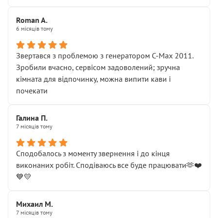
Roman A.
6 місяців тому
Звертався з проблемою з генератором C-Max 2011.
Зробили вчасно, сервісом задоволений; зручна
кімната для відпочинку, можна випити кави і
почекати
Галина П.
7 місяців тому
Сподобалось з моменту звернення і до кінця
виконаних робіт. Сподіваюсь все буде працювати🫶❤️
💙💛
Михаил М.
7 місяців тому