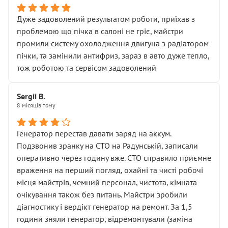
Дуже задоволений результатом роботи, приїхав з
проблемою що пічка в салоні не гріє, майстри
промили систему охолодження двигуна з радіатором
пічки, та замінили антифриз, зараз в авто дуже тепло,
тож роботою та сервісом задоволений
Sergii B.
8 місяців тому
Генератор перестав давати заряд на аккум.
Подзвонив зранку на СТО на Радунській, записали
оперативно через годину вже. СТО справило приємне
враження на перший погляд, охайні та чисті робочі
місця майстрів, чемний персонал, чистота, кімната
очікування також без питань. Майстри зробили
діагностику і вердікт генератор на ремонт. За 1,5
години зняли генератор, відремонтували (заміна