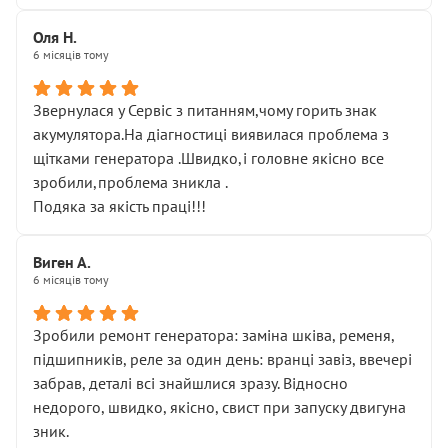
Оля Н.
6 місяців тому
Звернулася у Сервіс з питанням,чому горить знак
акумулятора.На діагностиці виявилася проблема з
щітками генератора .Швидко,і головне якісно все
зробили,проблема зникла .
Подяка за якість праці!!!
Виген А.
6 місяців тому
Зробили ремонт генератора: заміна шківа, ременя,
підшипників, реле за один день: вранці завіз, ввечері
забрав, деталі всі знайшлися зразу. Відносно
недорого, швидко, якісно, свист при запуску двигуна
зник.