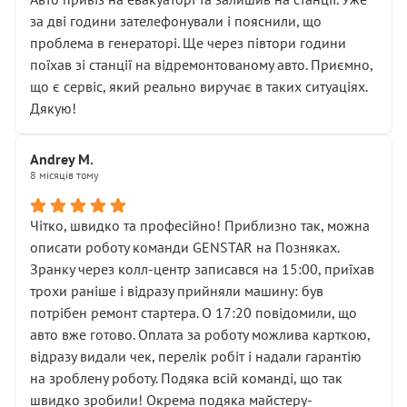
чіткого пояснення
за дві години зателефонували і пояснили, що
( ну все зняли та доробили) дякую!
проблема в генераторі. Ще через півтори години
Окремий момент, який виглядає абсурдно:
поїхав зі станції на відремонтованому авто. Приємно,
мені заявили, що бачок гальмівної рідини потрібно
що є сервіс, який реально виручає в таких ситуаціях.
міняти разом із головним гальмівним циліндром у
Дякую!
зборі.
Для людини, яка хоча б трохи розуміється на техніці,
Andrey M.
це звучить як мінімум непрофесійно, а як максимум —
8 місяців тому
спроба продати дорогий вузол замість елементарних
ущільнювачів.
Чітко, швидко та професійно! Приблизно так, можна
Що прикро — це не перший мій візит. Раніше міняв у
описати роботу команди GENSTAR на Позняках.
вас стартер, і тоді сервіс наче справив хороше
Зранку через колл-центр записався на 15:00, приїхав
враження. Але згодом знайшов декілька гайок під
трохи раніше і відразу прийняли машину: був
лобовим склом. Мені пояснили, що це “старі гайки, які
потрібен ремонт стартера. О 17:20 повідомили, що
відкручували”, і попросили не хвилюватися. ( надіюсь
авто вже готово. Оплата за роботу можлива карткою,
новий власник, не застяг в полі))
відразу видали чек, перелік робіт і надали гарантію
Але після нинішнього візиту такі дрібниці вже не
на зроблену роботу. Подяка всій команді, що так
здаються дрібницями.
швидко зробили! Окрема подяка майстеру-