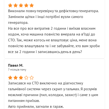
Виконали повну перевірку та дефіктовку генератора.
Замінили щітки і інші потрібні вузли самого
генератора.
На все про все витратив 2 години і виїхав власним
ходом, хоча машина повністю вмерала на вʼїзді до
СТО. Так, може когось не влаштовує ціна, мене вона
повністю влаштувала та і не забувайте, хто вам зроби
все за 2 години і записавшись день в день?
Павел М.
7 місяців тому
Записався на СТО виключно на діагностику
гальмівної системи через скрип у гальмах. Я розумів
можливі причини (пил, колодки, захист) і саме з цим
питанням приїхав.
Авто прийняли, загнали в гараж.