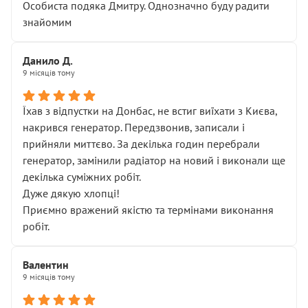
Особиста подяка Дмитру. Однозначно буду радити
знайомим
Данило Д.
9 місяців тому
Їхав з відпустки на Донбас, не встиг виїхати з Києва,
накрився генератор. Передзвонив, записали і
прийняли миттєво. За декілька годин перебрали
генератор, замінили радіатор на новий і виконали ще
декілька суміжних робіт.
Дуже дякую хлопці!
Приємно вражений якістю та термінами виконання
робіт.
Валентин
9 місяців тому