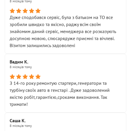
8 місяців тому
Дуже сподобався сервіс, була з батьком на ТО все
зробили швидко та якісно, раджу всім своїм
знайомим даний сервіс, менеджера все розказують
досупною мовою, слюсарядуже приємні та вічлеві.
Візитом залишились задоволені
Вадим К.
8 місяців тому
З 14-го року ремонтую стартери,генератори та
турбіну своїх авто в генстарі . Дуже задоволений
якістю робіт,гарантією,сроками виконання. Так
тримати!
Саша К.
8 місяців тому