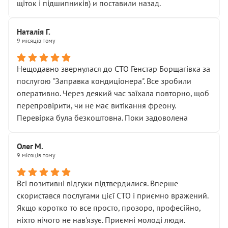
щіток і підшипників) и поставили назад.
Наталія Г.
9 місяців тому
Нещодавно звернулася до СТО Генстар Борщагівка за
послугою "Заправка кондиціонера". Все зробили
оперативно. Через деякий час заїхала повторно, щоб
перепровірити, чи не має витікання фреону.
Перевірка була безкоштовна. Поки задоволена
Олег М.
9 місяців тому
Всі позитивні відгуки підтвердилися. Вперше
скористався послугами цієї СТО і приємно вражений.
Якщо коротко то все просто, прозоро, професійно,
ніхто нічого не нав'язує. Приємні молоді люди.