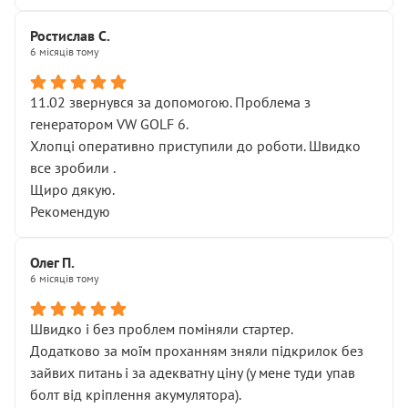
Ростислав С.
6 місяців тому
11.02 звернувся за допомогою. Проблема з
генератором VW GOLF 6.
Хлопці оперативно приступили до роботи. Швидко
все зробили .
Щиро дякую.
Рекомендую
Олег П.
6 місяців тому
Швидко і без проблем поміняли стартер.
Додатково за моїм проханням зняли підкрилок без
зайвих питань і за адекватну ціну (у мене туди упав
болт від кріплення акумулятора).