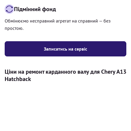
Підмінний фонд
Обмінюємо несправний агрегат на справний — без
простою.
Записатись на сервіс
Ціни на ремонт карданного валу для Chery A13
Hatchback
Послуга
Ціна
Карданний вал
Діагностика карданного валу на авто (
500