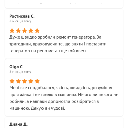
Я — клієнт, який працює на довірі, і саме її цей сервіс
приймальнику Олександру: всі чітко та по суті.
серйозно підірвав.
Молодці! Однозначно буду радити своїм знайомим
Хотілося б більше:
Ростислав С.
звертатися до цього автосервісу.
8 місяців тому
• належної уваги до авто
• прозорості в роботах і рахунках
• реальної діагностики, а не формального
Дуже швидко зробили ремонт генератора. За
“подивились і поїхав”
тригодини, враховуючи те, що зняти і поставити
На жаль, складається враження, що сервіс працює не
генератор на рено меган ще той квест.
на якість, а “аби швидше і дорожче”. Саме це і псує
загальне враження та бажання повертатися.
Olga С.
Стосовно комунікації - все добре
8 місяців тому
Мені все сподобалося, якість, швидкість, розуміння
що я жінка і не тямлю в машинах. Нічого лишнього не
робили, а навпаки допомогли розібратися з
машиною. Дякую ви чудові.
Диана Д.