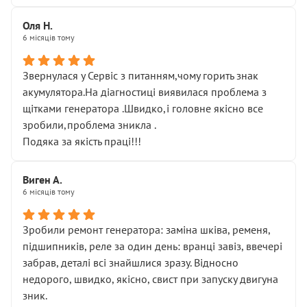
Оля Н.
6 місяців тому
Звернулася у Сервіс з питанням,чому горить знак
акумулятора.На діагностиці виявилася проблема з
щітками генератора .Швидко,і головне якісно все
зробили,проблема зникла .
Подяка за якість праці!!!
Виген А.
6 місяців тому
Зробили ремонт генератора: заміна шківа, ременя,
підшипників, реле за один день: вранці завіз, ввечері
забрав, деталі всі знайшлися зразу. Відносно
недорого, швидко, якісно, свист при запуску двигуна
зник.