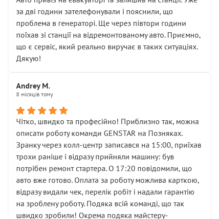
чіткого пояснення
за дві години зателефонували і пояснили, що
( ну все зняли та доробили) дякую!
проблема в генераторі. Ще через півтори години
Окремий момент, який виглядає абсурдно:
поїхав зі станції на відремонтованому авто. Приємно,
мені заявили, що бачок гальмівної рідини потрібно
що є сервіс, який реально виручає в таких ситуаціях.
міняти разом із головним гальмівним циліндром у
Дякую!
зборі.
Для людини, яка хоча б трохи розуміється на техніці,
Andrey M.
це звучить як мінімум непрофесійно, а як максимум —
8 місяців тому
спроба продати дорогий вузол замість елементарних
ущільнювачів.
Чітко, швидко та професійно! Приблизно так, можна
Що прикро — це не перший мій візит. Раніше міняв у
описати роботу команди GENSTAR на Позняках.
вас стартер, і тоді сервіс наче справив хороше
Зранку через колл-центр записався на 15:00, приїхав
враження. Але згодом знайшов декілька гайок під
трохи раніше і відразу прийняли машину: був
лобовим склом. Мені пояснили, що це “старі гайки, які
потрібен ремонт стартера. О 17:20 повідомили, що
відкручували”, і попросили не хвилюватися. ( надіюсь
авто вже готово. Оплата за роботу можлива карткою,
новий власник, не застяг в полі))
відразу видали чек, перелік робіт і надали гарантію
Але після нинішнього візиту такі дрібниці вже не
на зроблену роботу. Подяка всій команді, що так
здаються дрібницями.
швидко зробили! Окрема подяка майстеру-