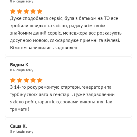
8 місяців тому
Дуже сподобався сервіс, була з батьком на ТО все
зробили швидко та якісно, раджу всім своїм
знайомим даний сервіс, менеджера все розказують
досупною мовою, слюсарядуже приємні та вічлеві.
Візитом залишились задоволені
Вадим К.
8 місяців тому
З 14-го року ремонтую стартери,генератори та
турбіну своїх авто в генстарі . Дуже задоволений
якістю робіт,гарантією,сроками виконання. Так
тримати!
Саша К.
8 місяців тому