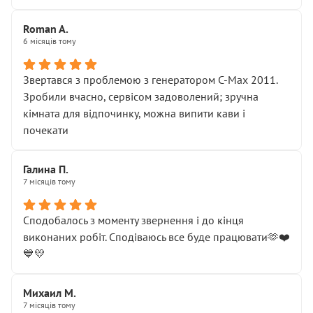
Roman A.
6 місяців тому
Звертався з проблемою з генератором C-Max 2011.
Зробили вчасно, сервісом задоволений; зручна
кімната для відпочинку, можна випити кави і
почекати
Галина П.
7 місяців тому
Сподобалось з моменту звернення і до кінця
виконаних робіт. Сподіваюсь все буде працювати🫶❤️
💙💛
Михаил М.
7 місяців тому