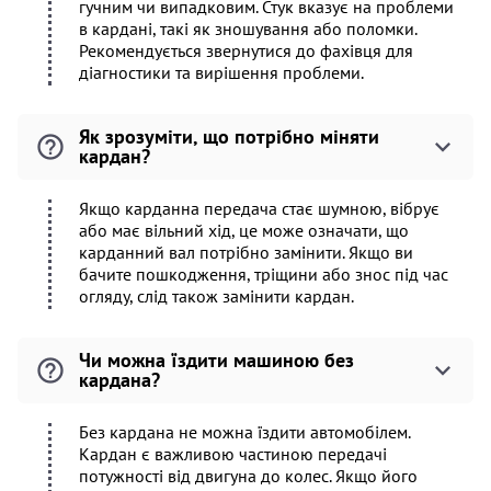
гучним чи випадковим. Стук вказує на проблеми
в кардані, такі як зношування або поломки.
Рекомендується звернутися до фахівця для
діагностики та вирішення проблеми.
Як зрозуміти, що потрібно міняти
кардан?
Якщо карданна передача стає шумною, вібрує
або має вільний хід, це може означати, що
карданний вал потрібно замінити. Якщо ви
бачите пошкодження, тріщини або знос під час
огляду, слід також замінити кардан.
Чи можна їздити машиною без
кардана?
Без кардана не можна їздити автомобілем.
Кардан є важливою частиною передачі
потужності від двигуна до колес. Якщо його