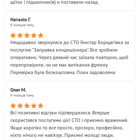
щіток і підшипників) и поставили назад.
Наталія Г.
9 місяців тому
Нещодавно звернулася до СТО Генстар Борщагівка за
послугою "Заправка кондиціонера". Все зробили
оперативно. Через деякий час заїхала повторно, щоб
перепровірити, чи не має витікання фреону.
Перевірка була безкоштовна. Поки задоволена
Олег М.
9 місяців тому
Всі позитивні відгуки підтвердилися. Вперше
скористався послугами цієї СТО і приємно вражений.
Якщо коротко то все просто, прозоро, професійно,
ніхто нічого не нав'язує. Приємні молоді люди.