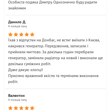
Особиста подяка Дмитру. Однозначно буду радити
знайомим
Данило Д.
9 місяців тому
Їхав з відпустки на Донбас, не встиг виїхати з Києва,
накрився генератор. Передзвонив, записали і
прийняли миттєво. За декілька годин перебрали
генератор, замінили радіатор на новий і виконали ще
декілька суміжних робіт.
Дуже дякую хлопці!
Приємно вражений якістю та термінами виконання
робіт.
Валентин
9 місяців тому