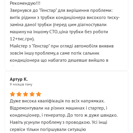
Рекомендую!!!
Звернувся до "Генстар" для вирішення проблеми:
витік рідини з трубки кондиціонера високого тиску-
заміна даної трубки (перед цим діагностували
машину на іншому СТО,ціна трубки без роботи
12+тис.грн).
Майстер з "Генстар" при огляді автомобіля виявив
зовсім іншу проблему,а саме потік сальник
кондиціонера що набагато дешевше вийшло в
підсумку.
Дуже дякую за швидкий і професійний ремонт!
Артур К.
9 місяців тому
Дуже висока кваліфікація по всіх напрямках.
Відремонтували на різних машинах і стартер, і
конденціонер, і генератор. До того ж дуже швидко.
Навіть усунули проблему з проводкою. Усі інщі
сервіси тільки погіршували ситуацію