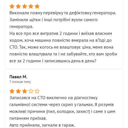
Виконали повну перевірку та дефіктовку генератора.
Замінили щітки і інші потрібні вузли самого
генератора.
На все про все витратив 2 години і виїхав власним
ходом, хоча машина повністю вмерала на вʼїзді до
СТО. Так, може когось не влаштовує ціна, мене вона
повністю влаштувала та і не забувайте, хто вам зроби
все за 2 години і записавшись день в день?
Павел М.
7 місяців тому
Записався на СТО виключно на діагностику
гальмівної системи через скрип у гальмах. Я розумів
можливі причини (пил, колодки, захист) і саме з цим
питанням приїхав.
Авто прийняли, загнали в гараж.