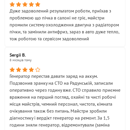
Дуже задоволений результатом роботи, приїхав з
проблемою що пічка в салоні не гріє, майстри
промили систему охолодження двигуна з радіатором
пічки, та замінили антифриз, зараз в авто дуже тепло,
тож роботою та сервісом задоволений
Sergii B.
8 місяців тому
Генератор перестав давати заряд на аккум.
Подзвонив зранку на СТО на Радунській, записали
оперативно через годину вже. СТО справило приємне
враження на перший погляд, охайні та чисті робочі
місця майстрів, чемний персонал, чистота, кімната
очікування також без питань. Майстри зробили
діагностику і вердікт генератор на ремонт. За 1,5
години зняли генератор, відремонтували (заміна