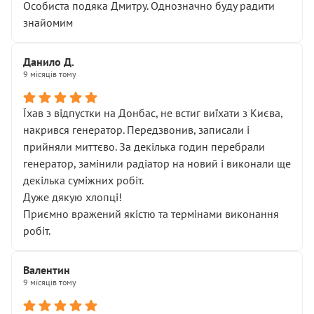
Особиста подяка Дмитру. Однозначно буду радити
знайомим
Данило Д.
9 місяців тому
Їхав з відпустки на Донбас, не встиг виїхати з Києва,
накрився генератор. Передзвонив, записали і
прийняли миттєво. За декілька годин перебрали
генератор, замінили радіатор на новий і виконали ще
декілька суміжних робіт.
Дуже дякую хлопці!
Приємно вражений якістю та термінами виконання
робіт.
Валентин
9 місяців тому