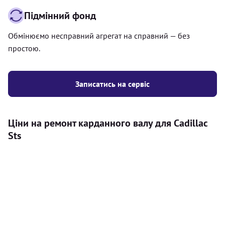
Підмінний фонд
Обмінюємо несправний агрегат на справний — без
простою.
Записатись на сервіс
Ціни на ремонт карданного валу для Cadillac
Sts
Послуга
Ціна
Карданний вал
Діагностика карданного валу на авто (
500