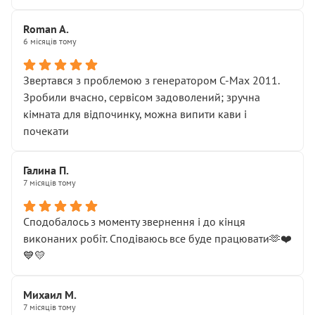
Roman A.
6 місяців тому
Звертався з проблемою з генератором C-Max 2011.
Зробили вчасно, сервісом задоволений; зручна
кімната для відпочинку, можна випити кави і
почекати
Галина П.
7 місяців тому
Сподобалось з моменту звернення і до кінця
виконаних робіт. Сподіваюсь все буде працювати🫶❤️
💙💛
Михаил М.
7 місяців тому