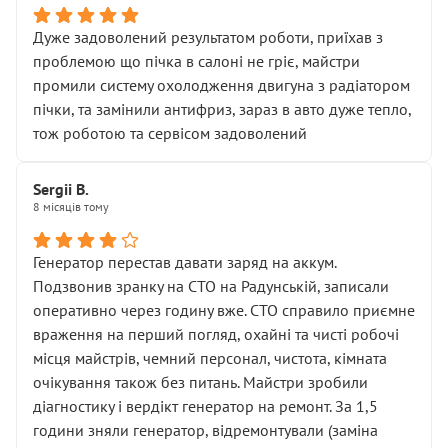
Дуже задоволений результатом роботи, приїхав з
проблемою що пічка в салоні не гріє, майстри
промили систему охолодження двигуна з радіатором
пічки, та замінили антифриз, зараз в авто дуже тепло,
тож роботою та сервісом задоволений
Sergii B.
8 місяців тому
Генератор перестав давати заряд на аккум.
Подзвонив зранку на СТО на Радунській, записали
оперативно через годину вже. СТО справило приємне
враження на перший погляд, охайні та чисті робочі
місця майстрів, чемний персонал, чистота, кімната
очікування також без питань. Майстри зробили
діагностику і вердікт генератор на ремонт. За 1,5
години зняли генератор, відремонтували (заміна