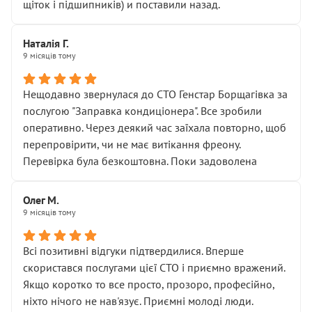
щіток і підшипників) и поставили назад.
Наталія Г.
9 місяців тому
Нещодавно звернулася до СТО Генстар Борщагівка за
послугою "Заправка кондиціонера". Все зробили
оперативно. Через деякий час заїхала повторно, щоб
перепровірити, чи не має витікання фреону.
Перевірка була безкоштовна. Поки задоволена
Олег М.
9 місяців тому
Всі позитивні відгуки підтвердилися. Вперше
скористався послугами цієї СТО і приємно вражений.
Якщо коротко то все просто, прозоро, професійно,
ніхто нічого не нав'язує. Приємні молоді люди.