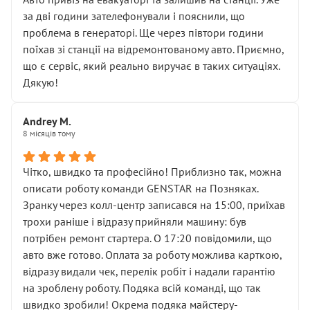
чіткого пояснення
за дві години зателефонували і пояснили, що
( ну все зняли та доробили) дякую!
проблема в генераторі. Ще через півтори години
Окремий момент, який виглядає абсурдно:
поїхав зі станції на відремонтованому авто. Приємно,
мені заявили, що бачок гальмівної рідини потрібно
що є сервіс, який реально виручає в таких ситуаціях.
міняти разом із головним гальмівним циліндром у
Дякую!
зборі.
Для людини, яка хоча б трохи розуміється на техніці,
Andrey M.
це звучить як мінімум непрофесійно, а як максимум —
8 місяців тому
спроба продати дорогий вузол замість елементарних
ущільнювачів.
Чітко, швидко та професійно! Приблизно так, можна
Що прикро — це не перший мій візит. Раніше міняв у
описати роботу команди GENSTAR на Позняках.
вас стартер, і тоді сервіс наче справив хороше
Зранку через колл-центр записався на 15:00, приїхав
враження. Але згодом знайшов декілька гайок під
трохи раніше і відразу прийняли машину: був
лобовим склом. Мені пояснили, що це “старі гайки, які
потрібен ремонт стартера. О 17:20 повідомили, що
відкручували”, і попросили не хвилюватися. ( надіюсь
авто вже готово. Оплата за роботу можлива карткою,
новий власник, не застяг в полі))
відразу видали чек, перелік робіт і надали гарантію
Але після нинішнього візиту такі дрібниці вже не
на зроблену роботу. Подяка всій команді, що так
здаються дрібницями.
швидко зробили! Окрема подяка майстеру-