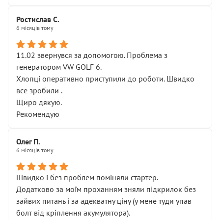
Ростислав С.
6 місяців тому
11.02 звернувся за допомогою. Проблема з
генератором VW GOLF 6.
Хлопці оперативно приступили до роботи. Швидко
все зробили .
Щиро дякую.
Рекомендую
Олег П.
6 місяців тому
Швидко і без проблем поміняли стартер.
Додатково за моїм проханням зняли підкрилок без
зайвих питань і за адекватну ціну (у мене туди упав
болт від кріплення акумулятора).