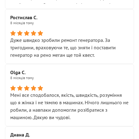
Я — клієнт, який працює на довірі, і саме її цей сервіс
приймальнику Олександру: всі чітко та по суті.
серйозно підірвав.
Молодці! Однозначно буду радити своїм знайомим
Хотілося б більше:
Ростислав С.
звертатися до цього автосервісу.
8 місяців тому
• належної уваги до авто
• прозорості в роботах і рахунках
• реальної діагностики, а не формального
Дуже швидко зробили ремонт генератора. За
“подивились і поїхав”
тригодини, враховуючи те, що зняти і поставити
На жаль, складається враження, що сервіс працює не
генератор на рено меган ще той квест.
на якість, а “аби швидше і дорожче”. Саме це і псує
загальне враження та бажання повертатися.
Olga С.
Стосовно комунікації - все добре
8 місяців тому
Мені все сподобалося, якість, швидкість, розуміння
що я жінка і не тямлю в машинах. Нічого лишнього не
робили, а навпаки допомогли розібратися з
машиною. Дякую ви чудові.
Диана Д.