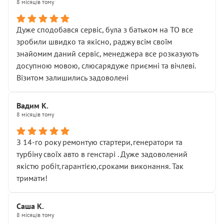
8 місяців тому
Дуже сподобався сервіс, була з батьком на ТО все
зробили швидко та якісно, раджу всім своїм
знайомим даний сервіс, менеджера все розказують
досупною мовою, слюсарядуже приємні та вічлеві.
Візитом залишились задоволені
Вадим К.
8 місяців тому
З 14-го року ремонтую стартери,генератори та
турбіну своїх авто в генстарі . Дуже задоволений
якістю робіт,гарантією,сроками виконання. Так
тримати!
Саша К.
8 місяців тому