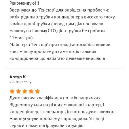
Рекомендую!!!
Звернувся до "Генстар" для вирішення проблеми:
витік рідини з трубки кондиціонера високого тиску-
заміна даної трубки (перед цим діагностували
машину на іншому СТО,ціна трубки без роботи
12+тис.грн).
Майстер з "Генстар" при огляді автомобіля виявив
зовсім іншу проблему,а саме потік сальник
кондиціонера що набагато дешевше вийшло в
підсумку.
Дуже дякую за швидкий і професійний ремонт!
Артур К.
9 місяців тому
Дуже висока кваліфікація по всіх напрямках.
Відремонтували на різних машинах і стартер, і
конденціонер, і генератор. До того ж дуже швидко.
Навіть усунули проблему з проводкою. Усі інщі
сервіси тільки погіршували ситуацію