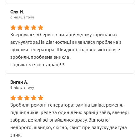
Оля Н.
6 місяців тому
Звернулася у Сервіс з питанням,чому горить знак
акумулятора.На діагностиці виявилася проблема з
щітками генератора .Швидко,і головне якісно все
зробили,проблема зникла .
Подяка за якість праці!!!
Виген А.
6 місяців тому
Зробили ремонт генератора: заміна шківа, ременя,
підшипників, реле за один день: вранці завіз, ввечері
забрав, деталі всі знайшлися зразу. Відносно
недорого, швидко, якісно, свист при запуску двигуна
зник.