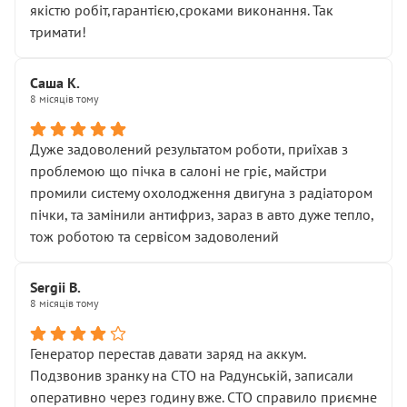
якістю робіт,гарантією,сроками виконання. Так
тримати!
Саша К.
8 місяців тому
Дуже задоволений результатом роботи, приїхав з
проблемою що пічка в салоні не гріє, майстри
промили систему охолодження двигуна з радіатором
пічки, та замінили антифриз, зараз в авто дуже тепло,
тож роботою та сервісом задоволений
Sergii B.
8 місяців тому
Генератор перестав давати заряд на аккум.
Подзвонив зранку на СТО на Радунській, записали
оперативно через годину вже. СТО справило приємне