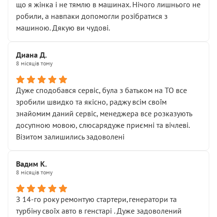
що я жінка і не тямлю в машинах. Нічого лишнього не
робили, а навпаки допомогли розібратися з
машиною. Дякую ви чудові.
Диана Д.
8 місяців тому
Дуже сподобався сервіс, була з батьком на ТО все
зробили швидко та якісно, раджу всім своїм
знайомим даний сервіс, менеджера все розказують
досупною мовою, слюсарядуже приємні та вічлеві.
Візитом залишились задоволені
Вадим К.
8 місяців тому
З 14-го року ремонтую стартери,генератори та
турбіну своїх авто в генстарі . Дуже задоволений