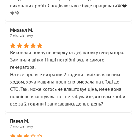
виконаних робіт. Сподіваюсь все буде працювати🫶❤️
💙💛
Михаил М.
7 місяців тому
Виконали повну перевірку та дефіктовку генератора.
Замінили щітки і інші потрібні вузли самого
генератора.
На все про все витратив 2 години і виїхав власним
ходом, хоча машина повністю вмерала на вʼїзді до
СТО. Так, може когось не влаштовує ціна, мене вона
повністю влаштувала та і не забувайте, хто вам зроби
все за 2 години і записавшись день в день?
Павел М.
7 місяців тому