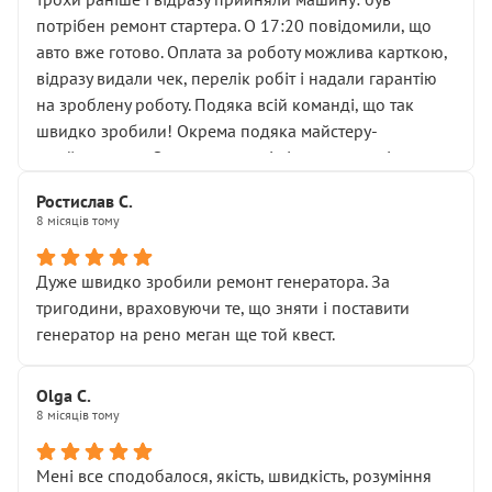
лобовим склом. Мені пояснили, що це “старі гайки, які
потрібен ремонт стартера. О 17:20 повідомили, що
відкручували”, і попросили не хвилюватися. ( надіюсь
авто вже готово. Оплата за роботу можлива карткою,
новий власник, не застяг в полі))
відразу видали чек, перелік робіт і надали гарантію
Але після нинішнього візиту такі дрібниці вже не
на зроблену роботу. Подяка всій команді, що так
здаються дрібницями.
швидко зробили! Окрема подяка майстеру-
Я — клієнт, який працює на довірі, і саме її цей сервіс
приймальнику Олександру: всі чітко та по суті.
серйозно підірвав.
Молодці! Однозначно буду радити своїм знайомим
Хотілося б більше:
Ростислав С.
звертатися до цього автосервісу.
8 місяців тому
• належної уваги до авто
• прозорості в роботах і рахунках
• реальної діагностики, а не формального
Дуже швидко зробили ремонт генератора. За
“подивились і поїхав”
тригодини, враховуючи те, що зняти і поставити
На жаль, складається враження, що сервіс працює не
генератор на рено меган ще той квест.
на якість, а “аби швидше і дорожче”. Саме це і псує
загальне враження та бажання повертатися.
Olga С.
Стосовно комунікації - все добре
8 місяців тому
Мені все сподобалося, якість, швидкість, розуміння