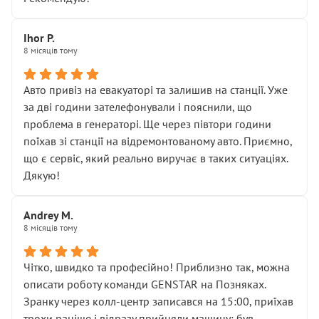
залишився таким самим, як і був. Тобто оплачена
“діагностика гальм” фактично нічого не дала.
Далі ситуація тільки погіршилась:
Ihor P.
8 місяців тому
• сказали, що тепер “потрібно знімати колеса”
• що біля авто стояти вже не можна
• почали озвучувати купу додаткових робіт без
Авто привіз на евакуаторі та залишив на станції. Уже
чіткого пояснення
за дві години зателефонували і пояснили, що
( ну все зняли та доробили) дякую!
проблема в генераторі. Ще через півтори години
Окремий момент, який виглядає абсурдно:
поїхав зі станції на відремонтованому авто. Приємно,
мені заявили, що бачок гальмівної рідини потрібно
що є сервіс, який реально виручає в таких ситуаціях.
міняти разом із головним гальмівним циліндром у
Дякую!
зборі.
Для людини, яка хоча б трохи розуміється на техніці,
Andrey M.
це звучить як мінімум непрофесійно, а як максимум —
8 місяців тому
спроба продати дорогий вузол замість елементарних
ущільнювачів.
Чітко, швидко та професійно! Приблизно так, можна
Що прикро — це не перший мій візит. Раніше міняв у
описати роботу команди GENSTAR на Позняках.
вас стартер, і тоді сервіс наче справив хороше
Зранку через колл-центр записався на 15:00, приїхав
враження. Але згодом знайшов декілька гайок під
трохи раніше і відразу прийняли машину: був