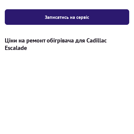
Записатись на сервіс
Ціни на ремонт обігрівача для Cadillac
Escalade
Послуга
Ціна
Автономний обігрівач
Безкоштовний розрахунок ціни
Безкоштовно
установки автономного обігрівача
Встановлення повітряного
8000
грн
автономного опалювача