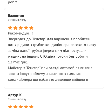
робіт.
Валентин
9 місяців тому
Рекомендую!!!
Звернувся до "Генстар" для вирішення проблеми:
витік рідини з трубки кондиціонера високого тиску-
заміна даної трубки (перед цим діагностували
машину на іншому СТО,ціна трубки без роботи
12+тис.грн).
Майстер з "Генстар" при огляді автомобіля виявив
зовсім іншу проблему,а саме потік сальник
кондиціонера що набагато дешевше вийшло в
підсумку.
Дуже дякую за швидкий і професійний ремонт!
Артур К.
9 місяців тому