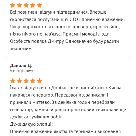
Всі позитивні відгуки підтвердилися. Вперше
скористався послугами цієї СТО і приємно вражений.
Якщо коротко то все просто, прозоро, професійно,
ніхто нічого не нав'язує. Приємні молоді люди.
Особиста подяка Дмитру. Однозначно буду радити
знайомим
Данило Д.
9 місяців тому
Їхав з відпустки на Донбас, не встиг виїхати з Києва,
накрився генератор. Передзвонив, записали і
прийняли миттєво. За декілька годин перебрали
генератор, замінили радіатор на новий і виконали ще
декілька суміжних робіт.
Дуже дякую хлопці!
Приємно вражений якістю та термінами виконання