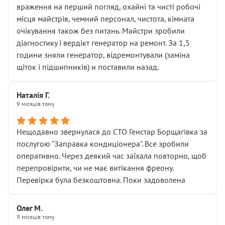
враження на перший погляд, охайні та чисті робочі
місця майстрів, чемний персонал, чистота, кімната
очікування також без питань. Майстри зробили
діагностику і вердікт генератор на ремонт. За 1,5
години зняли генератор, відремонтували (заміна
щіток і підшипників) и поставили назад.
Наталія Г.
9 місяців тому
Нещодавно звернулася до СТО Генстар Борщагівка за
послугою "Заправка кондиціонера". Все зробили
оперативно. Через деякий час заїхала повторно, щоб
перепровірити, чи не має витікання фреону.
Перевірка була безкоштовна. Поки задоволена
Олег М.
9 місяців тому