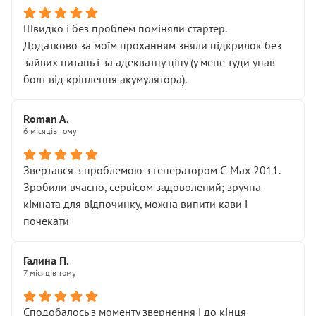
Швидко і без проблем поміняли стартер.
Додатково за моїм проханням зняли підкрилок без
зайвих питань і за адекватну ціну (у мене туди упав
болт від кріплення акумулятора).
Roman A.
6 місяців тому
Звертався з проблемою з генератором C-Max 2011.
Зробили вчасно, сервісом задоволений; зручна
кімната для відпочинку, можна випити кави і
почекати
Галина П.
7 місяців тому
Сподобалось з моменту звернення і до кінця