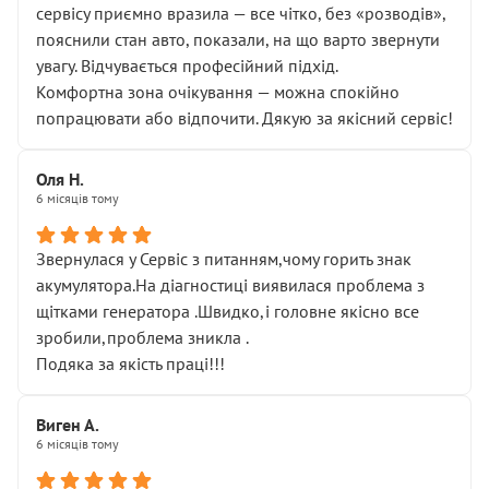
сервісу приємно вразила — все чітко, без «розводів»,
пояснили стан авто, показали, на що варто звернути
увагу. Відчувається професійний підхід.
Комфортна зона очікування — можна спокійно
попрацювати або відпочити. Дякую за якісний сервіс!
Оля Н.
6 місяців тому
Звернулася у Сервіс з питанням,чому горить знак
акумулятора.На діагностиці виявилася проблема з
щітками генератора .Швидко,і головне якісно все
зробили,проблема зникла .
Подяка за якість праці!!!
Виген А.
6 місяців тому