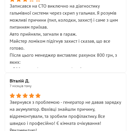
Записався на СТО виключно на діагностику
гальмівної системи через скрип у гальмах. Я розумів
можливі причини (пил, колодки, захист) і саме з цим
питанням приїхав.
Авто прийняли, загнали в гараж.
Майстер ломіком підігнув захист і сказав, що все
готово.
Після цього менеджер виставляє рахунок 800 грн, з
яких:
• 300 грн — діагностика гальмівної системи
• 500 грн — діагностика ходової, яку я НЕ замовляв і
Віталій Д.
НЕ погоджував
7 місяців тому
Я оплатив, але одразу звернув увагу, що це нав’язана
послуга. Тим більше, я був поруч і жодної реальної
Звернувся з проблемою - генератор не давав зарядку
діагностики ходової не проводилось. Після
на акумулятор. Фахівці знайшли причину,
зауваження гроші за цю “послугу” повернули, що
відремонтували, та зробили профілактику. Все
лише підтвердило мою правоту.
швидко і професійно! Є кімната очікування!
Але головне — я виїжджаю з боксу, і скрип у гальмах
Рекомендую!