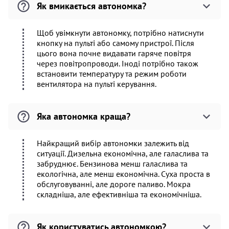
Як вмикається автономка?
Щоб увімкнути автономку, потрібно натиснути
кнопку на пульті або самому пристрої. Після
цього вона почне видавати гаряче повітря
через повітропроводи. Іноді потрібно також
встановити температуру та режим роботи
вентилятора на пульті керування.
Яка автономка краща?
Найкращий вибір автономки залежить від
ситуації. Дизельна економічна, але галаслива та
забруднює. Бензинова менш галаслива та
екологічна, але менш економічна. Суха проста в
обслуговуванні, але дороге паливо. Мокра
складніша, але ефективніша та економічніша.
Як користуватись автономкою?