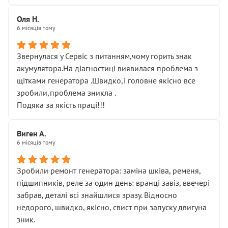
Оля Н.
6 місяців тому
Звернулася у Сервіс з питанням,чому горить знак
акумулятора.На діагностиці виявилася проблема з
щітками генератора .Швидко,і головне якісно все
зробили,проблема зникла .
Подяка за якість праці!!!
Виген А.
6 місяців тому
Зробили ремонт генератора: заміна шківа, ременя,
підшипників, реле за один день: вранці завіз, ввечері
забрав, деталі всі знайшлися зразу. Відносно
недорого, швидко, якісно, свист при запуску двигуна
зник.