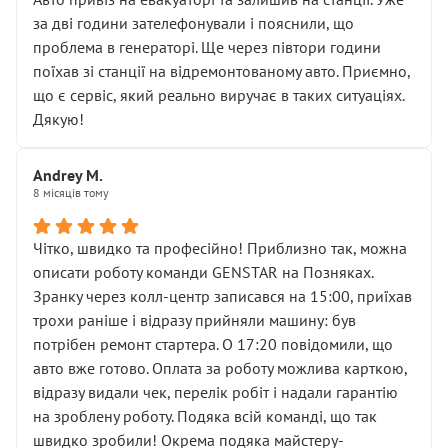
чіткого пояснення
за дві години зателефонували і пояснили, що
( ну все зняли та доробили) дякую!
проблема в генераторі. Ще через півтори години
Окремий момент, який виглядає абсурдно:
поїхав зі станції на відремонтованому авто. Приємно,
мені заявили, що бачок гальмівної рідини потрібно
що є сервіс, який реально виручає в таких ситуаціях.
міняти разом із головним гальмівним циліндром у
Дякую!
зборі.
Для людини, яка хоча б трохи розуміється на техніці,
Andrey M.
це звучить як мінімум непрофесійно, а як максимум —
8 місяців тому
спроба продати дорогий вузол замість елементарних
ущільнювачів.
Чітко, швидко та професійно! Приблизно так, можна
Що прикро — це не перший мій візит. Раніше міняв у
описати роботу команди GENSTAR на Позняках.
вас стартер, і тоді сервіс наче справив хороше
Зранку через колл-центр записався на 15:00, приїхав
враження. Але згодом знайшов декілька гайок під
трохи раніше і відразу прийняли машину: був
лобовим склом. Мені пояснили, що це “старі гайки, які
потрібен ремонт стартера. О 17:20 повідомили, що
відкручували”, і попросили не хвилюватися. ( надіюсь
авто вже готово. Оплата за роботу можлива карткою,
новий власник, не застяг в полі))
відразу видали чек, перелік робіт і надали гарантію
Але після нинішнього візиту такі дрібниці вже не
на зроблену роботу. Подяка всій команді, що так
здаються дрібницями.
швидко зробили! Окрема подяка майстеру-