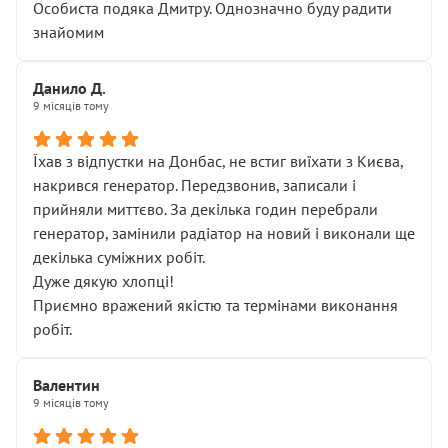
Особиста подяка Дмитру. Однозначно буду радити
знайомим
Данило Д.
9 місяців тому
Їхав з відпустки на Донбас, не встиг виїхати з Києва,
накрився генератор. Передзвонив, записали і
прийняли миттєво. За декілька годин перебрали
генератор, замінили радіатор на новий і виконали ще
декілька суміжних робіт.
Дуже дякую хлопці!
Приємно вражений якістю та термінами виконання
робіт.
Валентин
9 місяців тому