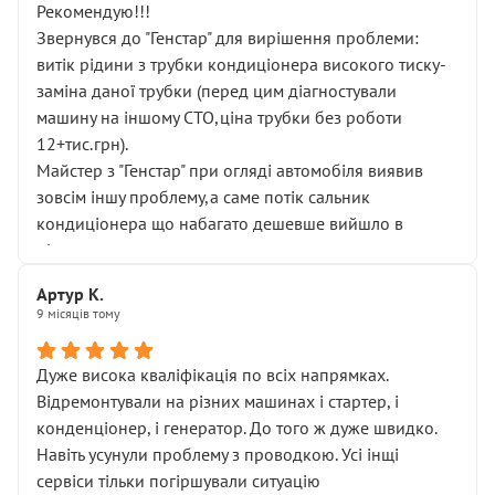
Рекомендую!!!
Звернувся до "Генстар" для вирішення проблеми:
витік рідини з трубки кондиціонера високого тиску-
заміна даної трубки (перед цим діагностували
машину на іншому СТО,ціна трубки без роботи
12+тис.грн).
Майстер з "Генстар" при огляді автомобіля виявив
зовсім іншу проблему,а саме потік сальник
кондиціонера що набагато дешевше вийшло в
підсумку.
Дуже дякую за швидкий і професійний ремонт!
Артур К.
9 місяців тому
Дуже висока кваліфікація по всіх напрямках.
Відремонтували на різних машинах і стартер, і
конденціонер, і генератор. До того ж дуже швидко.
Навіть усунули проблему з проводкою. Усі інщі
сервіси тільки погіршували ситуацію