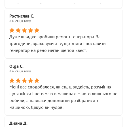
Я — клієнт, який працює на довірі, і саме її цей сервіс
приймальнику Олександру: всі чітко та по суті.
серйозно підірвав.
Молодці! Однозначно буду радити своїм знайомим
Хотілося б більше:
Ростислав С.
звертатися до цього автосервісу.
8 місяців тому
• належної уваги до авто
• прозорості в роботах і рахунках
• реальної діагностики, а не формального
Дуже швидко зробили ремонт генератора. За
“подивились і поїхав”
тригодини, враховуючи те, що зняти і поставити
На жаль, складається враження, що сервіс працює не
генератор на рено меган ще той квест.
на якість, а “аби швидше і дорожче”. Саме це і псує
загальне враження та бажання повертатися.
Olga С.
Стосовно комунікації - все добре
8 місяців тому
Мені все сподобалося, якість, швидкість, розуміння
що я жінка і не тямлю в машинах. Нічого лишнього не
робили, а навпаки допомогли розібратися з
машиною. Дякую ви чудові.
Диана Д.