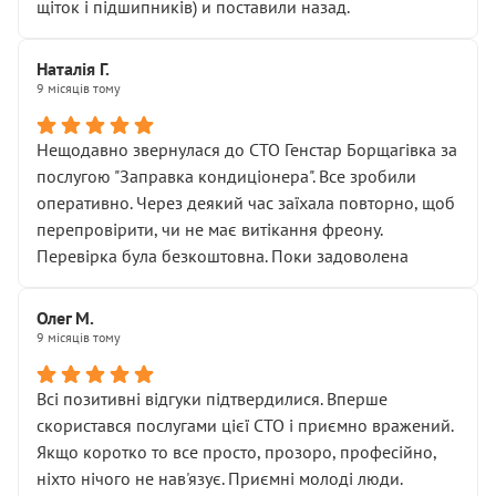
щіток і підшипників) и поставили назад.
Наталія Г.
9 місяців тому
Нещодавно звернулася до СТО Генстар Борщагівка за
послугою "Заправка кондиціонера". Все зробили
оперативно. Через деякий час заїхала повторно, щоб
перепровірити, чи не має витікання фреону.
Перевірка була безкоштовна. Поки задоволена
Олег М.
9 місяців тому
Всі позитивні відгуки підтвердилися. Вперше
скористався послугами цієї СТО і приємно вражений.
Якщо коротко то все просто, прозоро, професійно,
ніхто нічого не нав'язує. Приємні молоді люди.