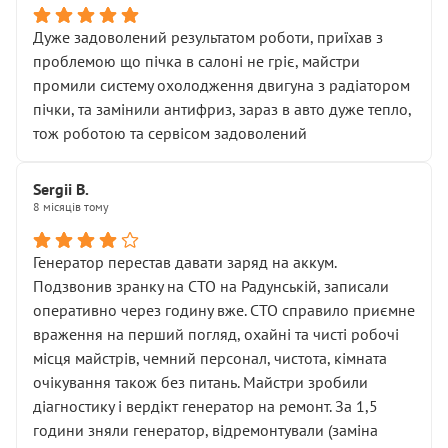
Дуже задоволений результатом роботи, приїхав з
проблемою що пічка в салоні не гріє, майстри
промили систему охолодження двигуна з радіатором
пічки, та замінили антифриз, зараз в авто дуже тепло,
тож роботою та сервісом задоволений
Sergii B.
8 місяців тому
Генератор перестав давати заряд на аккум.
Подзвонив зранку на СТО на Радунській, записали
оперативно через годину вже. СТО справило приємне
враження на перший погляд, охайні та чисті робочі
місця майстрів, чемний персонал, чистота, кімната
очікування також без питань. Майстри зробили
діагностику і вердікт генератор на ремонт. За 1,5
години зняли генератор, відремонтували (заміна