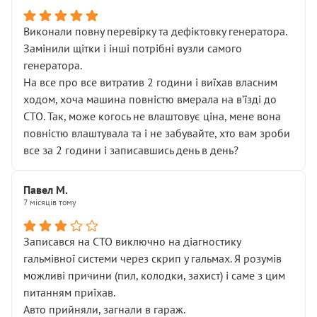
Виконали повну перевірку та дефіктовку генератора.
Замінили щітки і інші потрібні вузли самого
генератора.
На все про все витратив 2 години і виїхав власним
ходом, хоча машина повністю вмерала на вʼїзді до
СТО. Так, може когось не влаштовує ціна, мене вона
повністю влаштувала та і не забувайте, хто вам зроби
все за 2 години і записавшись день в день?
Павел М.
7 місяців тому
Записався на СТО виключно на діагностику
гальмівної системи через скрип у гальмах. Я розумів
можливі причини (пил, колодки, захист) і саме з цим
питанням приїхав.
Авто прийняли, загнали в гараж.