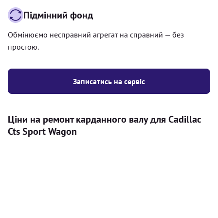
Підмінний фонд
Обмінюємо несправний агрегат на справний — без
простою.
Записатись на сервіс
Ціни на ремонт карданного валу для Cadillac
Cts Sport Wagon
Послуга
Ціна
Карданний вал
Діагностика карданного валу на авто (
500