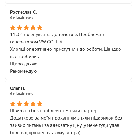
Ростислав С.
6 місяців тому
11.02 звернувся за допомогою. Проблема з
генератором VW GOLF 6.
Хлопці оперативно приступили до роботи. Швидко
все зробили .
Щиро дякую.
Рекомендую
Олег П.
6 місяців тому
Швидко і без проблем поміняли стартер.
Додатково за моїм проханням зняли підкрилок без
зайвих питань і за адекватну ціну (у мене туди упав
болт від кріплення акумулятора).