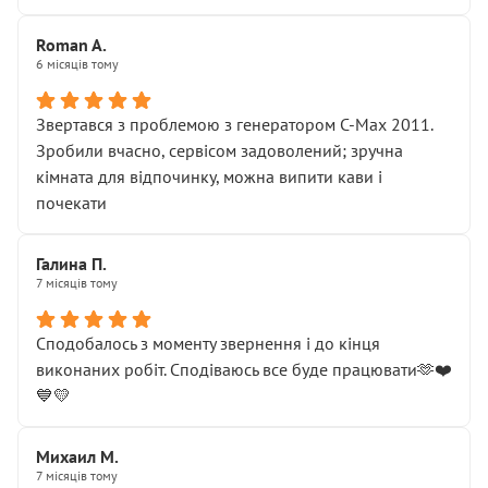
Roman A.
6 місяців тому
Звертався з проблемою з генератором C-Max 2011.
Зробили вчасно, сервісом задоволений; зручна
кімната для відпочинку, можна випити кави і
почекати
Галина П.
7 місяців тому
Сподобалось з моменту звернення і до кінця
виконаних робіт. Сподіваюсь все буде працювати🫶❤️
💙💛
Михаил М.
7 місяців тому