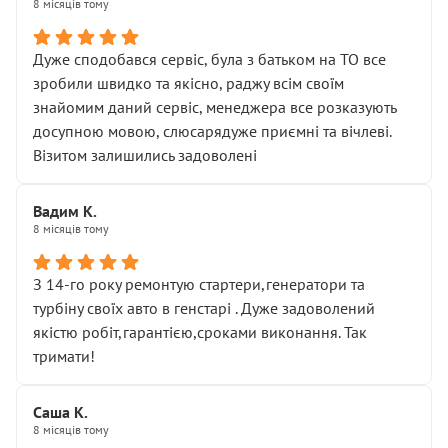
8 місяців тому
Дуже сподобався сервіс, була з батьком на ТО все
зробили швидко та якісно, раджу всім своїм
знайомим даний сервіс, менеджера все розказують
досупною мовою, слюсарядуже приємні та вічлеві.
Візитом залишились задоволені
Вадим К.
8 місяців тому
З 14-го року ремонтую стартери,генератори та
турбіну своїх авто в генстарі . Дуже задоволений
якістю робіт,гарантією,сроками виконання. Так
тримати!
Саша К.
8 місяців тому