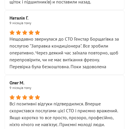
щіток і підшипників) и поставили назад.
Наталія Г.
9 місяців тому
Нещодавно звернулася до СТО Генстар Борщагівка за
послугою "Заправка кондиціонера". Все зробили
оперативно. Через деякий час заїхала повторно, щоб
перепровірити, чи не має витікання фреону.
Перевірка була безкоштовна. Поки задоволена
Олег М.
9 місяців тому
Всі позитивні відгуки підтвердилися. Вперше
скористався послугами цієї СТО і приємно вражений.
Якщо коротко то все просто, прозоро, професійно,
ніхто нічого не нав'язує. Приємні молоді люди.