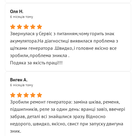
Оля Н.
6 місяців тому
Звернулася у Сервіс з питанням,чому горить знак
акумулятора.На діагностиці виявилася проблема з
щітками генератора .Швидко,і головне якісно все
зробили,проблема зникла .
Подяка за якість праці!!!
Виген А.
6 місяців тому
Зробили ремонт генератора: заміна шківа, ременя,
підшипників, реле за один день: вранці завіз, ввечері
забрав, деталі всі знайшлися зразу. Відносно
недорого, швидко, якісно, свист при запуску двигуна
зник.