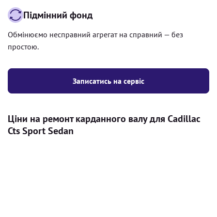
Підмінний фонд
Обмінюємо несправний агрегат на справний — без
простою.
Записатись на сервіс
Ціни на ремонт карданного валу для Cadillac
Cts Sport Sedan
Послуга
Ціна
Карданний вал
Діагностика карданного валу на авто (
500