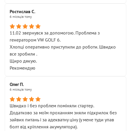
Ростислав С.
6 місяців тому
11.02 звернувся за допомогою. Проблема з
генератором VW GOLF 6.
Хлопці оперативно приступили до роботи. Швидко
все зробили .
Щиро дякую.
Рекомендую
Олег П.
6 місяців тому
Швидко і без проблем поміняли стартер.
Додатково за моїм проханням зняли підкрилок без
зайвих питань і за адекватну ціну (у мене туди упав
болт від кріплення акумулятора).