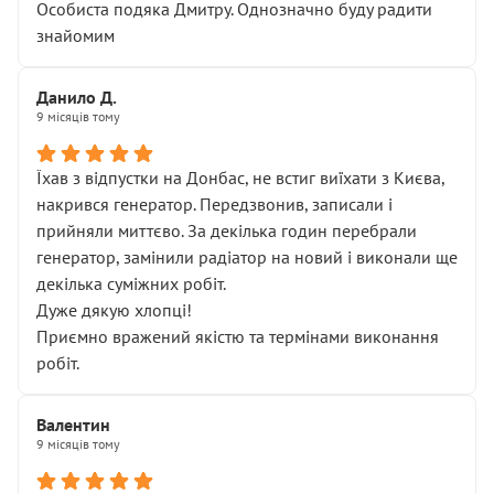
Особиста подяка Дмитру. Однозначно буду радити
знайомим
Данило Д.
9 місяців тому
Їхав з відпустки на Донбас, не встиг виїхати з Києва,
накрився генератор. Передзвонив, записали і
прийняли миттєво. За декілька годин перебрали
генератор, замінили радіатор на новий і виконали ще
декілька суміжних робіт.
Дуже дякую хлопці!
Приємно вражений якістю та термінами виконання
робіт.
Валентин
9 місяців тому