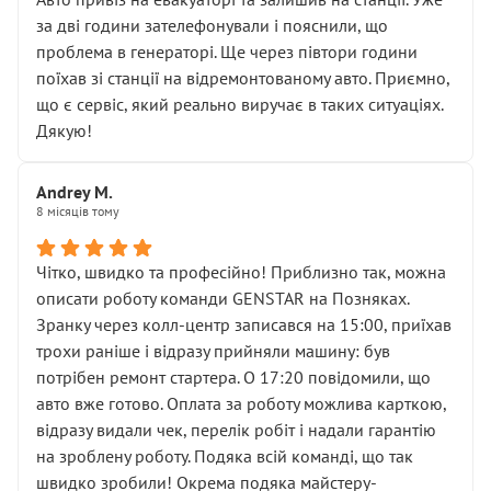
чіткого пояснення
за дві години зателефонували і пояснили, що
( ну все зняли та доробили) дякую!
проблема в генераторі. Ще через півтори години
Окремий момент, який виглядає абсурдно:
поїхав зі станції на відремонтованому авто. Приємно,
мені заявили, що бачок гальмівної рідини потрібно
що є сервіс, який реально виручає в таких ситуаціях.
міняти разом із головним гальмівним циліндром у
Дякую!
зборі.
Для людини, яка хоча б трохи розуміється на техніці,
Andrey M.
це звучить як мінімум непрофесійно, а як максимум —
8 місяців тому
спроба продати дорогий вузол замість елементарних
ущільнювачів.
Чітко, швидко та професійно! Приблизно так, можна
Що прикро — це не перший мій візит. Раніше міняв у
описати роботу команди GENSTAR на Позняках.
вас стартер, і тоді сервіс наче справив хороше
Зранку через колл-центр записався на 15:00, приїхав
враження. Але згодом знайшов декілька гайок під
трохи раніше і відразу прийняли машину: був
лобовим склом. Мені пояснили, що це “старі гайки, які
потрібен ремонт стартера. О 17:20 повідомили, що
відкручували”, і попросили не хвилюватися. ( надіюсь
авто вже готово. Оплата за роботу можлива карткою,
новий власник, не застяг в полі))
відразу видали чек, перелік робіт і надали гарантію
Але після нинішнього візиту такі дрібниці вже не
на зроблену роботу. Подяка всій команді, що так
здаються дрібницями.
швидко зробили! Окрема подяка майстеру-