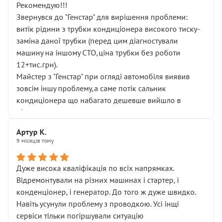
Рекомендую!!!
Звернувся до "Генстар" для вирішення проблеми:
витік рідини з трубки кондиціонера високого тиску-
заміна даної трубки (перед цим діагностували
машину на іншому СТО,ціна трубки без роботи
12+тис.грн).
Майстер з "Генстар" при огляді автомобіля виявив
зовсім іншу проблему,а саме потік сальник
кондиціонера що набагато дешевше вийшло в
підсумку.
Дуже дякую за швидкий і професійний ремонт!
Артур К.
9 місяців тому
Дуже висока кваліфікація по всіх напрямках.
Відремонтували на різних машинах і стартер, і
конденціонер, і генератор. До того ж дуже швидко.
Навіть усунули проблему з проводкою. Усі інщі
сервіси тільки погіршували ситуацію