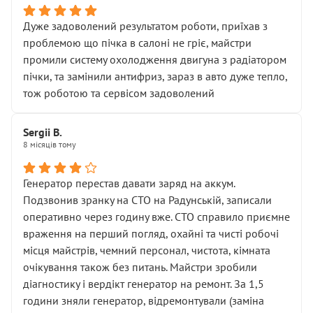
Дуже задоволений результатом роботи, приїхав з
проблемою що пічка в салоні не гріє, майстри
промили систему охолодження двигуна з радіатором
пічки, та замінили антифриз, зараз в авто дуже тепло,
тож роботою та сервісом задоволений
Sergii B.
8 місяців тому
Генератор перестав давати заряд на аккум.
Подзвонив зранку на СТО на Радунській, записали
оперативно через годину вже. СТО справило приємне
враження на перший погляд, охайні та чисті робочі
місця майстрів, чемний персонал, чистота, кімната
очікування також без питань. Майстри зробили
діагностику і вердікт генератор на ремонт. За 1,5
години зняли генератор, відремонтували (заміна