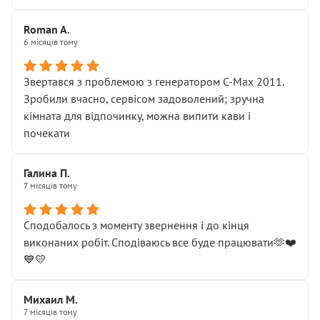
Roman A.
6 місяців тому
Звертався з проблемою з генератором C-Max 2011.
Зробили вчасно, сервісом задоволений; зручна
кімната для відпочинку, можна випити кави і
почекати
Галина П.
7 місяців тому
Сподобалось з моменту звернення і до кінця
виконаних робіт. Сподіваюсь все буде працювати🫶❤️
💙💛
Михаил М.
7 місяців тому