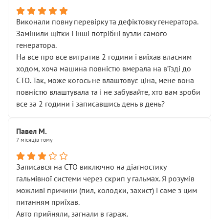
Виконали повну перевірку та дефіктовку генератора.
Замінили щітки і інші потрібні вузли самого
генератора.
На все про все витратив 2 години і виїхав власним
ходом, хоча машина повністю вмерала на вʼїзді до
СТО. Так, може когось не влаштовує ціна, мене вона
повністю влаштувала та і не забувайте, хто вам зроби
все за 2 години і записавшись день в день?
Павел М.
7 місяців тому
Записався на СТО виключно на діагностику
гальмівної системи через скрип у гальмах. Я розумів
можливі причини (пил, колодки, захист) і саме з цим
питанням приїхав.
Авто прийняли, загнали в гараж.