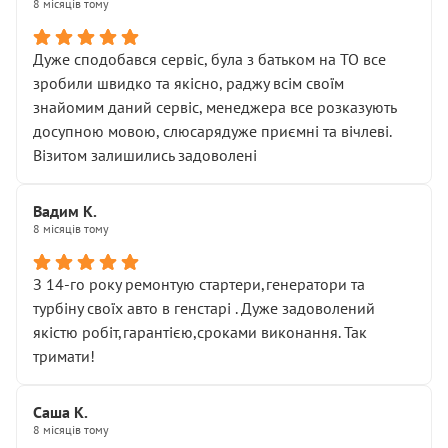
8 місяців тому
Дуже сподобався сервіс, була з батьком на ТО все
зробили швидко та якісно, раджу всім своїм
знайомим даний сервіс, менеджера все розказують
досупною мовою, слюсарядуже приємні та вічлеві.
Візитом залишились задоволені
Вадим К.
8 місяців тому
З 14-го року ремонтую стартери,генератори та
турбіну своїх авто в генстарі . Дуже задоволений
якістю робіт,гарантією,сроками виконання. Так
тримати!
Саша К.
8 місяців тому