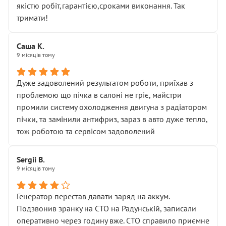
якістю робіт,гарантією,сроками виконання. Так
тримати!
Саша К.
9 місяців тому
Дуже задоволений результатом роботи, приїхав з
проблемою що пічка в салоні не гріє, майстри
промили систему охолодження двигуна з радіатором
пічки, та замінили антифриз, зараз в авто дуже тепло,
тож роботою та сервісом задоволений
Sergii B.
9 місяців тому
Генератор перестав давати заряд на аккум.
Подзвонив зранку на СТО на Радунській, записали
оперативно через годину вже. СТО справило приємне