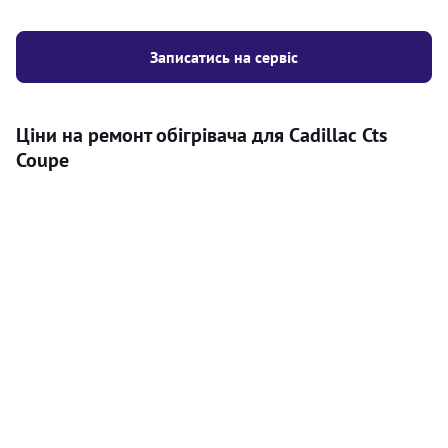
Записатись на сервіс
Ціни на ремонт обігрівача для Cadillac Cts
Coupe
Послуга
Ціна
Автономний обігрівач
Безкоштовний розрахунок ціни
Безкоштовно
установки автономного обігрівача
Встановлення повітряного
8000
грн
автономного опалювача