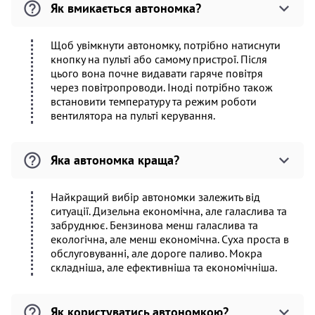
Як вмикається автономка?
Щоб увімкнути автономку, потрібно натиснути
кнопку на пульті або самому пристрої. Після
цього вона почне видавати гаряче повітря
через повітропроводи. Іноді потрібно також
встановити температуру та режим роботи
вентилятора на пульті керування.
Яка автономка краща?
Найкращий вибір автономки залежить від
ситуації. Дизельна економічна, але галаслива та
забруднює. Бензинова менш галаслива та
екологічна, але менш економічна. Суха проста в
обслуговуванні, але дороге паливо. Мокра
складніша, але ефективніша та економічніша.
Як користуватись автономкою?