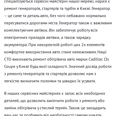
спеціалізуються сервісні майстерні нашої мережі, наразі є
ремонт генераторів, стартерів та турбін в Києві. Генератор
– це саме та деталь авто, без чого небажано нормально
пересуватися дорогами міста. Генератор також є важливим
комплектуючим автівок. Він забезпечує роботу всіх
електричних приладів автівки, а також зарядку
акумулятора. При некоректній роботі цих 2х елементів
комфортне використання авто стане неможливим. Наші
СТО виконають ремонт обігрівача авто марки Cadillac Cts
Coupe у Києві будь якої складності. Значний досвід роботи
з ремонту генераторів та стартерів дозволяє нам з
легкістю визначити поломки та швидко їх усувати.
В наших сервісних майстернях є запас всіх необхідних
деталей, що дозволить закінчити роботи з ремонту або
заміни обігрівача у стислий термін. Також це заощадить
ваш час та позбавить від необхідності самому шукати