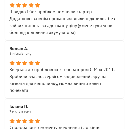
Швидко і без проблем поміняли стартер.
Додатково за моїм проханням зняли підкрилок без
зайвих питань і за адекватну ціну (у мене туди упав
болт від кріплення акумулятора).
Roman A.
6 місяців тому
Звертався з проблемою з генератором C-Max 2011.
Зробили вчасно, сервісом задоволений; зручна
кімната для відпочинку, можна випити кави і
почекати
Галина П.
7 місяців тому
Сподобалось з моменту звернення і до кінця