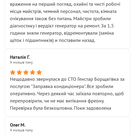
враження на перший погляд, охайні та чисті робочі
місця майстрів, чемний персонал, чистота, кімната
очікування також без питань. Майстри зробили
діагностику і вердікт генератор на ремонт. За 1,5
години зняли генератор, відремонтували (заміна
щіток і підшипників) и поставили назад.
Наталія Г.
9 місяців тому
Нещодавно звернулася до СТО Генстар Борщагівка за
послугою "Заправка кондиціонера". Все зробили
оперативно. Через деякий час заїхала повторно, щоб
перепровірити, чи не має витікання фреону.
Перевірка була безкоштовна. Поки задоволена
Олег М.
9 місяців тому