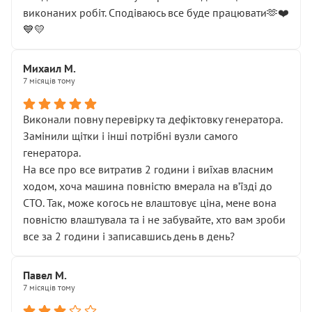
виконаних робіт. Сподіваюсь все буде працювати🫶❤️
💙💛
Михаил М.
7 місяців тому
Виконали повну перевірку та дефіктовку генератора.
Замінили щітки і інші потрібні вузли самого
генератора.
На все про все витратив 2 години і виїхав власним
ходом, хоча машина повністю вмерала на вʼїзді до
СТО. Так, може когось не влаштовує ціна, мене вона
повністю влаштувала та і не забувайте, хто вам зроби
все за 2 години і записавшись день в день?
Павел М.
7 місяців тому