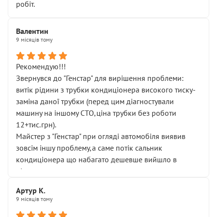
робіт.
Валентин
9 місяців тому
Рекомендую!!!
Звернувся до "Генстар" для вирішення проблеми:
витік рідини з трубки кондиціонера високого тиску-
заміна даної трубки (перед цим діагностували
машину на іншому СТО,ціна трубки без роботи
12+тис.грн).
Майстер з "Генстар" при огляді автомобіля виявив
зовсім іншу проблему,а саме потік сальник
кондиціонера що набагато дешевше вийшло в
підсумку.
Дуже дякую за швидкий і професійний ремонт!
Артур К.
9 місяців тому