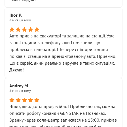
залишився таким самим, як і був. Тобто оплачена
“діагностика гальм” фактично нічого не дала.
Далі ситуація тільки погіршилась:
Ihor P.
8 місяців тому
• сказали, що тепер “потрібно знімати колеса”
• що біля авто стояти вже не можна
• почали озвучувати купу додаткових робіт без
Авто привіз на евакуаторі та залишив на станції. Уже
чіткого пояснення
за дві години зателефонували і пояснили, що
( ну все зняли та доробили) дякую!
проблема в генераторі. Ще через півтори години
Окремий момент, який виглядає абсурдно:
поїхав зі станції на відремонтованому авто. Приємно,
мені заявили, що бачок гальмівної рідини потрібно
що є сервіс, який реально виручає в таких ситуаціях.
міняти разом із головним гальмівним циліндром у
Дякую!
зборі.
Для людини, яка хоча б трохи розуміється на техніці,
Andrey M.
це звучить як мінімум непрофесійно, а як максимум —
8 місяців тому
спроба продати дорогий вузол замість елементарних
ущільнювачів.
Чітко, швидко та професійно! Приблизно так, можна
Що прикро — це не перший мій візит. Раніше міняв у
описати роботу команди GENSTAR на Позняках.
вас стартер, і тоді сервіс наче справив хороше
Зранку через колл-центр записався на 15:00, приїхав
враження. Але згодом знайшов декілька гайок під
трохи раніше і відразу прийняли машину: був