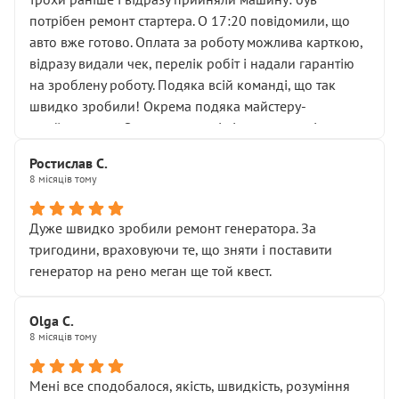
лобовим склом. Мені пояснили, що це “старі гайки, які
потрібен ремонт стартера. О 17:20 повідомили, що
відкручували”, і попросили не хвилюватися. ( надіюсь
авто вже готово. Оплата за роботу можлива карткою,
новий власник, не застяг в полі))
відразу видали чек, перелік робіт і надали гарантію
Але після нинішнього візиту такі дрібниці вже не
на зроблену роботу. Подяка всій команді, що так
здаються дрібницями.
швидко зробили! Окрема подяка майстеру-
Я — клієнт, який працює на довірі, і саме її цей сервіс
приймальнику Олександру: всі чітко та по суті.
серйозно підірвав.
Молодці! Однозначно буду радити своїм знайомим
Хотілося б більше:
Ростислав С.
звертатися до цього автосервісу.
8 місяців тому
• належної уваги до авто
• прозорості в роботах і рахунках
• реальної діагностики, а не формального
Дуже швидко зробили ремонт генератора. За
“подивились і поїхав”
тригодини, враховуючи те, що зняти і поставити
На жаль, складається враження, що сервіс працює не
генератор на рено меган ще той квест.
на якість, а “аби швидше і дорожче”. Саме це і псує
загальне враження та бажання повертатися.
Olga С.
Стосовно комунікації - все добре
8 місяців тому
Мені все сподобалося, якість, швидкість, розуміння