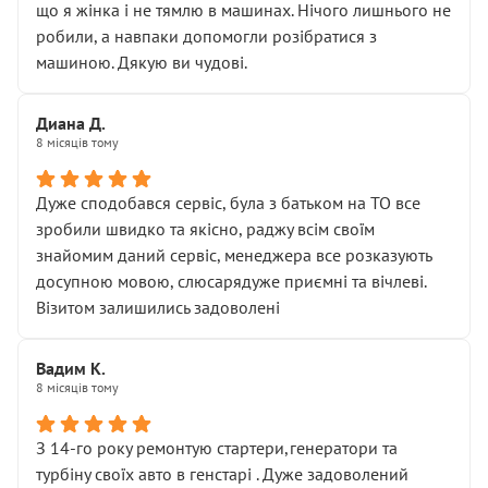
що я жінка і не тямлю в машинах. Нічого лишнього не
робили, а навпаки допомогли розібратися з
машиною. Дякую ви чудові.
Диана Д.
8 місяців тому
Дуже сподобався сервіс, була з батьком на ТО все
зробили швидко та якісно, раджу всім своїм
знайомим даний сервіс, менеджера все розказують
досупною мовою, слюсарядуже приємні та вічлеві.
Візитом залишились задоволені
Вадим К.
8 місяців тому
З 14-го року ремонтую стартери,генератори та
турбіну своїх авто в генстарі . Дуже задоволений