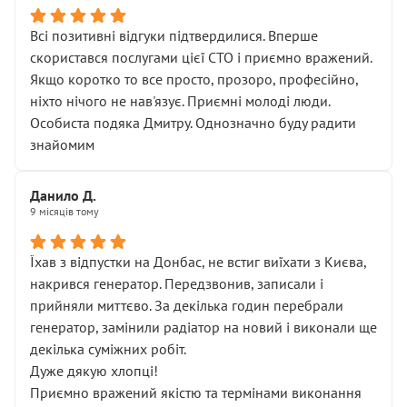
Всі позитивні відгуки підтвердилися. Вперше
скористався послугами цієї СТО і приємно вражений.
Якщо коротко то все просто, прозоро, професійно,
ніхто нічого не нав'язує. Приємні молоді люди.
Особиста подяка Дмитру. Однозначно буду радити
знайомим
Данило Д.
9 місяців тому
Їхав з відпустки на Донбас, не встиг виїхати з Києва,
накрився генератор. Передзвонив, записали і
прийняли миттєво. За декілька годин перебрали
генератор, замінили радіатор на новий і виконали ще
декілька суміжних робіт.
Дуже дякую хлопці!
Приємно вражений якістю та термінами виконання