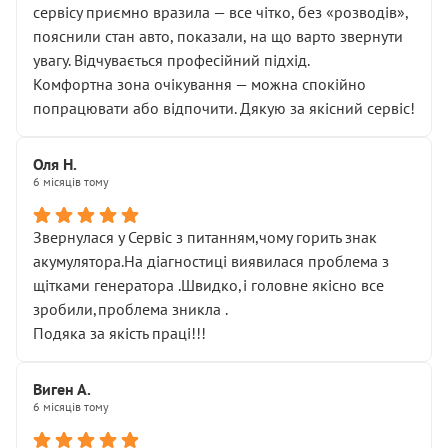
сервісу приємно вразила — все чітко, без «розводів»,
пояснили стан авто, показали, на що варто звернути
увагу. Відчувається професійний підхід.
Комфортна зона очікування — можна спокійно
попрацювати або відпочити. Дякую за якісний сервіс!
Оля Н.
6 місяців тому
Звернулася у Сервіс з питанням,чому горить знак
акумулятора.На діагностиці виявилася проблема з
щітками генератора .Швидко,і головне якісно все
зробили,проблема зникла .
Подяка за якість праці!!!
Виген А.
6 місяців тому