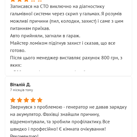
Записався на СТО виключно на діагностику
гальмівної системи через скрип у гальмах. Я розумів
можливі причини (пил, колодки, захист) і саме з цим
питанням приїхав.
Авто прийняли, загнали в гараж.
Майстер ломіком підігнув захист і сказав, що все
готово.
Після цього менеджер виставляє рахунок 800 грн, з
яких:
• 300 грн — діагностика гальмівної системи
• 500 грн — діагностика ходової, яку я НЕ замовляв і
Віталій Д.
НЕ погоджував
7 місяців тому
Я оплатив, але одразу звернув увагу, що це нав’язана
послуга. Тим більше, я був поруч і жодної реальної
Звернувся з проблемою - генератор не давав зарядку
діагностики ходової не проводилось. Після
на акумулятор. Фахівці знайшли причину,
зауваження гроші за цю “послугу” повернули, що
відремонтували, та зробили профілактику. Все
лише підтвердило мою правоту.
швидко і професійно! Є кімната очікування!
Але головне — я виїжджаю з боксу, і скрип у гальмах
Рекомендую!