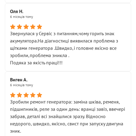
Оля Н.
6 місяців тому
Звернулася у Сервіс з питанням,чому горить знак
акумулятора.На діагностиці виявилася проблема з
щітками генератора .Швидко,і головне якісно все
зробили,проблема зникла .
Подяка за якість праці!!!
Виген А.
6 місяців тому
Зробили ремонт генератора: заміна шківа, ременя,
підшипників, реле за один день: вранці завіз, ввечері
забрав, деталі всі знайшлися зразу. Відносно
недорого, швидко, якісно, свист при запуску двигуна
зник.