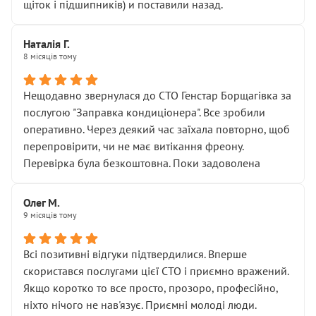
щіток і підшипників) и поставили назад.
Наталія Г.
8 місяців тому
Нещодавно звернулася до СТО Генстар Борщагівка за
послугою "Заправка кондиціонера". Все зробили
оперативно. Через деякий час заїхала повторно, щоб
перепровірити, чи не має витікання фреону.
Перевірка була безкоштовна. Поки задоволена
Олег М.
9 місяців тому
Всі позитивні відгуки підтвердилися. Вперше
скористався послугами цієї СТО і приємно вражений.
Якщо коротко то все просто, прозоро, професійно,
ніхто нічого не нав'язує. Приємні молоді люди.