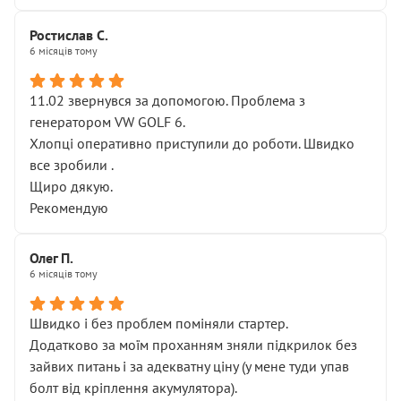
Ростислав С.
6 місяців тому
11.02 звернувся за допомогою. Проблема з
генератором VW GOLF 6.
Хлопці оперативно приступили до роботи. Швидко
все зробили .
Щиро дякую.
Рекомендую
Олег П.
6 місяців тому
Швидко і без проблем поміняли стартер.
Додатково за моїм проханням зняли підкрилок без
зайвих питань і за адекватну ціну (у мене туди упав
болт від кріплення акумулятора).