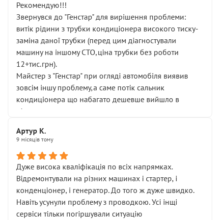
Рекомендую!!!
Звернувся до "Генстар" для вирішення проблеми:
витік рідини з трубки кондиціонера високого тиску-
заміна даної трубки (перед цим діагностували
машину на іншому СТО,ціна трубки без роботи
12+тис.грн).
Майстер з "Генстар" при огляді автомобіля виявив
зовсім іншу проблему,а саме потік сальник
кондиціонера що набагато дешевше вийшло в
підсумку.
Дуже дякую за швидкий і професійний ремонт!
Артур К.
9 місяців тому
Дуже висока кваліфікація по всіх напрямках.
Відремонтували на різних машинах і стартер, і
конденціонер, і генератор. До того ж дуже швидко.
Навіть усунули проблему з проводкою. Усі інщі
сервіси тільки погіршували ситуацію