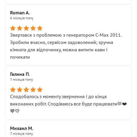
Roman A.
6 місяців тому
Звертався з проблемою з генератором C-Max 2011.
Зробили вчасно, сервісом задоволений; зручна
кімната для відпочинку, можна випити кави і
почекати
Галина П.
7 місяців тому
Сподобалось з моменту звернення і до кінця
виконаних робіт. Сподіваюсь все буде працювати🫶❤️
💙💛
Михаил М.
7 місяців тому