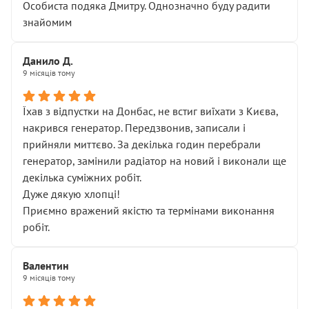
Особиста подяка Дмитру. Однозначно буду радити
знайомим
Данило Д.
9 місяців тому
Їхав з відпустки на Донбас, не встиг виїхати з Києва,
накрився генератор. Передзвонив, записали і
прийняли миттєво. За декілька годин перебрали
генератор, замінили радіатор на новий і виконали ще
декілька суміжних робіт.
Дуже дякую хлопці!
Приємно вражений якістю та термінами виконання
робіт.
Валентин
9 місяців тому