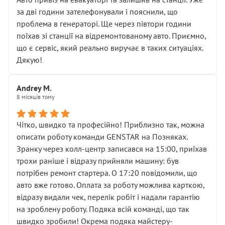
чіткого пояснення
за дві години зателефонували і пояснили, що
( ну все зняли та доробили) дякую!
проблема в генераторі. Ще через півтори години
Окремий момент, який виглядає абсурдно:
поїхав зі станції на відремонтованому авто. Приємно,
мені заявили, що бачок гальмівної рідини потрібно
що є сервіс, який реально виручає в таких ситуаціях.
міняти разом із головним гальмівним циліндром у
Дякую!
зборі.
Для людини, яка хоча б трохи розуміється на техніці,
Andrey M.
це звучить як мінімум непрофесійно, а як максимум —
8 місяців тому
спроба продати дорогий вузол замість елементарних
ущільнювачів.
Чітко, швидко та професійно! Приблизно так, можна
Що прикро — це не перший мій візит. Раніше міняв у
описати роботу команди GENSTAR на Позняках.
вас стартер, і тоді сервіс наче справив хороше
Зранку через колл-центр записався на 15:00, приїхав
враження. Але згодом знайшов декілька гайок під
трохи раніше і відразу прийняли машину: був
лобовим склом. Мені пояснили, що це “старі гайки, які
потрібен ремонт стартера. О 17:20 повідомили, що
відкручували”, і попросили не хвилюватися. ( надіюсь
авто вже готово. Оплата за роботу можлива карткою,
новий власник, не застяг в полі))
відразу видали чек, перелік робіт і надали гарантію
Але після нинішнього візиту такі дрібниці вже не
на зроблену роботу. Подяка всій команді, що так
здаються дрібницями.
швидко зробили! Окрема подяка майстеру-