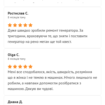
Я — клієнт, який працює на довірі, і саме її цей сервіс
приймальнику Олександру: всі чітко та по суті.
серйозно підірвав.
Молодці! Однозначно буду радити своїм знайомим
Хотілося б більше:
Ростислав С.
звертатися до цього автосервісу.
8 місяців тому
• належної уваги до авто
• прозорості в роботах і рахунках
• реальної діагностики, а не формального
Дуже швидко зробили ремонт генератора. За
“подивились і поїхав”
тригодини, враховуючи те, що зняти і поставити
На жаль, складається враження, що сервіс працює не
генератор на рено меган ще той квест.
на якість, а “аби швидше і дорожче”. Саме це і псує
загальне враження та бажання повертатися.
Olga С.
Стосовно комунікації - все добре
8 місяців тому
Мені все сподобалося, якість, швидкість, розуміння
що я жінка і не тямлю в машинах. Нічого лишнього не
робили, а навпаки допомогли розібратися з
машиною. Дякую ви чудові.
Диана Д.