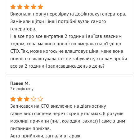
Виконали повну перевірку та дефіктовку генератора.
Замінили щітки і інші потрібні вузли самого
генератора.
На все про все витратив 2 години і виїхав власним
ходом, хоча машина повністю вмерала на вʼїзді до
СТО. Так, може когось не влаштовує ціна, мене вона
повністю влаштувала та і не забувайте, хто вам зроби
все за 2 години і записавшись день в день?
Павел М.
7 місяців тому
Записався на СТО виключно на діагностику
гальмівної системи через скрип у гальмах. Я розумів
можливі причини (пил, колодки, захист) і саме з цим
питанням приїхав.
Авто прийняли, загнали в гараж.