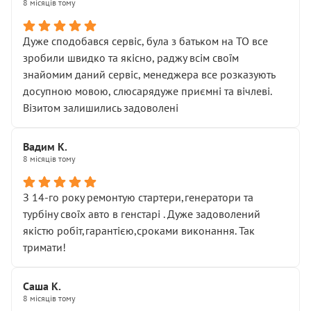
8 місяців тому
Дуже сподобався сервіс, була з батьком на ТО все
зробили швидко та якісно, раджу всім своїм
знайомим даний сервіс, менеджера все розказують
досупною мовою, слюсарядуже приємні та вічлеві.
Візитом залишились задоволені
Вадим К.
8 місяців тому
З 14-го року ремонтую стартери,генератори та
турбіну своїх авто в генстарі . Дуже задоволений
якістю робіт,гарантією,сроками виконання. Так
тримати!
Саша К.
8 місяців тому