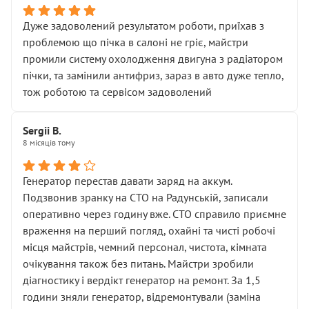
Дуже задоволений результатом роботи, приїхав з
проблемою що пічка в салоні не гріє, майстри
промили систему охолодження двигуна з радіатором
пічки, та замінили антифриз, зараз в авто дуже тепло,
тож роботою та сервісом задоволений
Sergii B.
8 місяців тому
Генератор перестав давати заряд на аккум.
Подзвонив зранку на СТО на Радунській, записали
оперативно через годину вже. СТО справило приємне
враження на перший погляд, охайні та чисті робочі
місця майстрів, чемний персонал, чистота, кімната
очікування також без питань. Майстри зробили
діагностику і вердікт генератор на ремонт. За 1,5
години зняли генератор, відремонтували (заміна