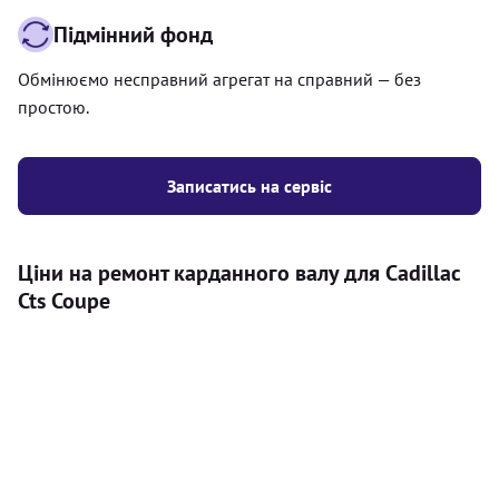
Підмінний фонд
Обмінюємо несправний агрегат на справний — без
простою.
Записатись на сервіс
Ціни на ремонт карданного валу для Cadillac
Cts Coupe
Послуга
Ціна
Карданний вал
Діагностика карданного валу на авто (
500