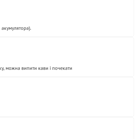
 акумулятора).
у, можна випити кави і почекати