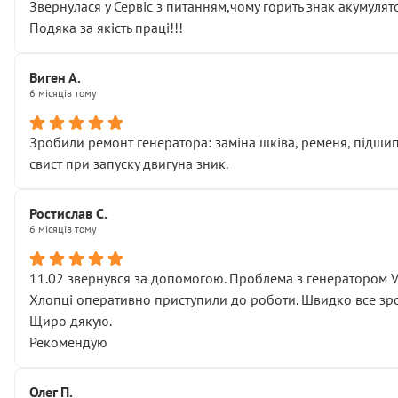
Звернулася у Сервіс з питанням,чому горить знак акумуля
Подяка за якість праці!!!
Виген А.
6 місяців тому
Зробили ремонт генератора: заміна шківа, ременя, підшипни
свист при запуску двигуна зник.
Ростислав С.
6 місяців тому
11.02 звернувся за допомогою. Проблема з генератором 
Хлопці оперативно приступили до роботи. Швидко все зро
Щиро дякую.
Рекомендую
Олег П.