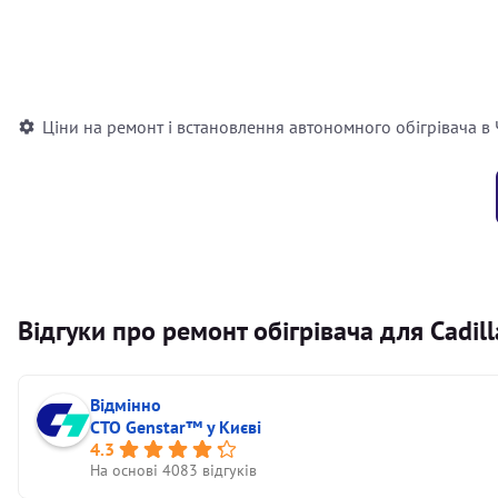
Встановлення повітряного автономного опалювача
Встановлення рідинного автономного опалювача
Ціни на ремонт і встановлення автономного обігрівача в
Відгуки про ремонт обігрівача для Cadill
Відмінно
СТО Genstar™ у Києві
4.3
На основі 4083 відгуків