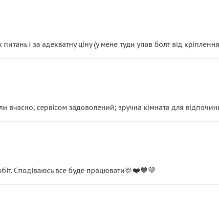
итань і за адекватну ціну (у мене туди упав болт від кріплення
и вчасно, сервісом задоволений; зручна кімната для відпочинк
обіт. Сподіваюсь все буде працювати🫶❤️💙💛