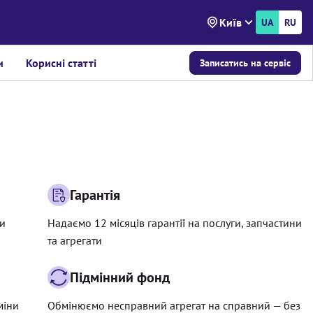
Київ
UA
RU
и
Корисні статті
Записатись на сервіс
Гарантія
ри
Надаємо 12 місяців гарантії на послуги, запчастини
та агрегати
Підмінний фонд
міни
Обмінюємо несправний агрегат на справний — без