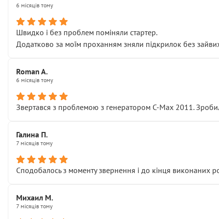
6 місяців тому
Швидко і без проблем поміняли стартер.
Додатково за моїм проханням зняли підкрилок без зайвих п
Roman A.
6 місяців тому
Звертався з проблемою з генератором C-Max 2011. Зробил
Галина П.
7 місяців тому
Сподобалось з моменту звернення і до кінця виконаних р
Михаил М.
7 місяців тому