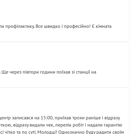
ли профілактику. Все швидко і професійно! Є кімната
ати дорогий вузол замість елементарних ущільнювачів.
м знайшов декілька гайок під лобовим склом. Мені
 Ще через півтори години поїхав зі станції на
ня та бажання повертатися.
нтр записався на 15:00, приїхав трохи раніше і відразу
кою, відразу видали чек, перелік робіт і надали гарантію
 чітко та по суті. Молодці! Однозначно буду радити своїм