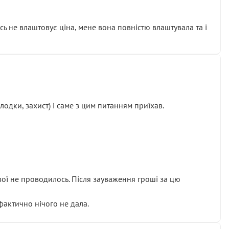
сь не влаштовує ціна, мене вона повністю влаштувала та і
одки, захист) і саме з цим питанням приїхав.
ової не проводилось. Після зауваження гроші за цю
 фактично нічого не дала.