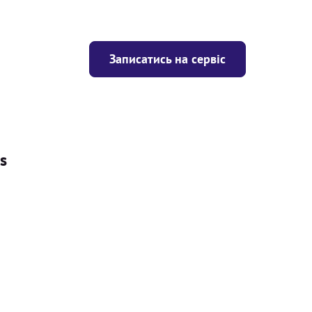
Записатись на сервіс
s
Ціна
ігрівача
Безкоштовно