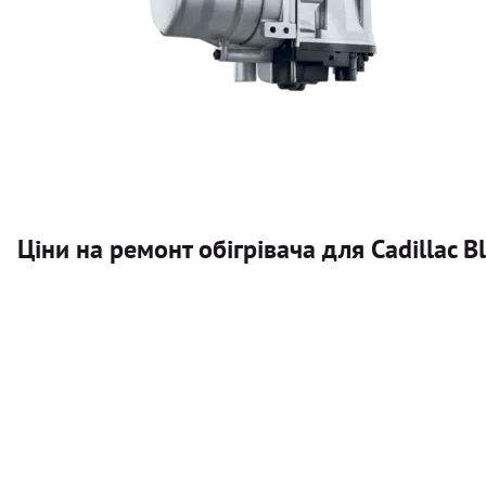
Ціни на ремонт обігрівача для Cadillac Bl
Послуга
Автономний обігрівач
Безкоштовний розрахунок ціни установки автономного об