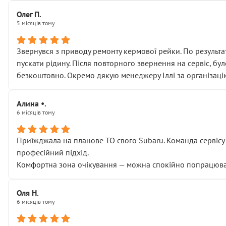
Олег П.
5 місяців тому
Звернувся з приводу ремонту кермової рейки. По результат
пускати рідину. Після повторного звернення на сервіс, бу
безкоштовно. Окремо дякую менеджеру Іллі за організаці
Алина •.
6 місяців тому
Приїжджала на планове ТО свого Subaru. Команда сервісу п
професійний підхід.
Комфортна зона очікування — можна спокійно попрацювати
Оля Н.
6 місяців тому