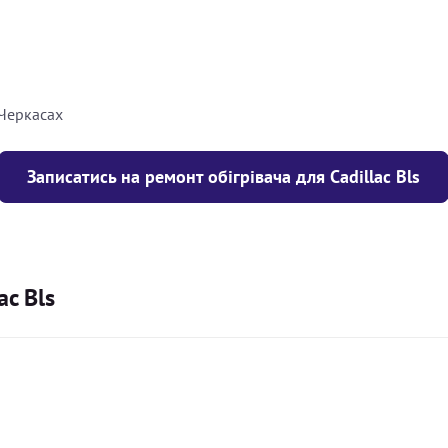
8000
грн
10000
грн
 Черкасах
Записатись на ремонт обігрівача для Cadillac Bls
ac Bls