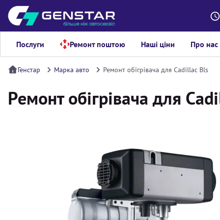
Послуги
Ремонт поштою
Наші ціни
Про нас
Генстар
Марка авто
Ремонт обігрівача для Cadillac Bls
Ремонт обігрівача для Cadil