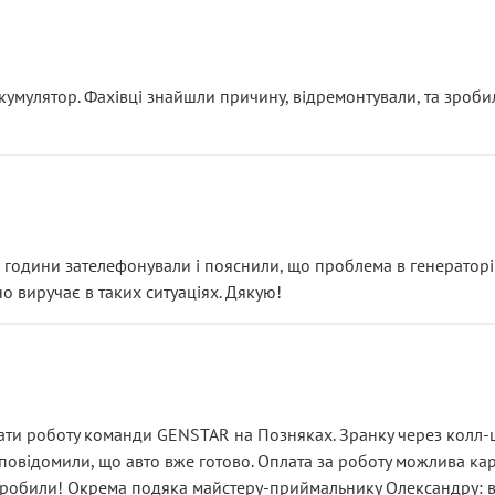
ояснення
кумулятор. Фахівці знайшли причину, відремонтували, та зроби
 разом із головним гальмівним циліндром у зборі.
звучить як мінімум непрофесійно, а як максимум — спроба прод
тартер, і тоді сервіс наче справив хороше враження. Але згодо
и не хвилюватися. ( надіюсь новий власник, не застяг в полі))
я дрібницями.
йозно підірвав.
ві години зателефонували і пояснили, що проблема в генераторі.
о виручає в таких ситуаціях. Дякую!
їхав”
ість, а “аби швидше і дорожче”. Саме це і псує загальне вражен
ти роботу команди GENSTAR на Позняках. Зранку через колл-це
овідомили, що авто вже готово. Оплата за роботу можлива карт
зробили! Окрема подяка майстеру-приймальнику Олександру: всі