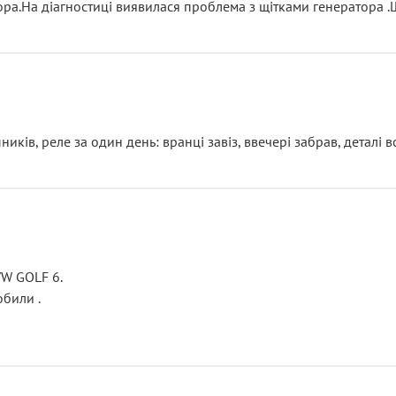
тора.На діагностиці виявилася проблема з щітками генератора 
ків, реле за один день: вранці завіз, ввечері забрав, деталі в
VW GOLF 6.
били .