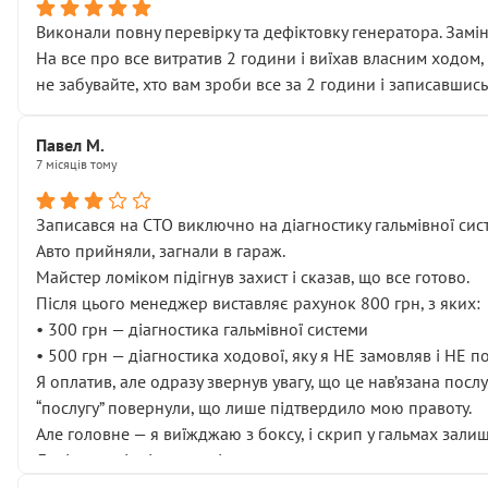
Виконали повну перевірку та дефіктовку генератора. Замін
На все про все витратив 2 години і виїхав власним ходом,
не забувайте, хто вам зроби все за 2 години і записавшись
Павел М.
7 місяців тому
Записався на СТО виключно на діагностику гальмівної сист
Авто прийняли, загнали в гараж.
Майстер ломіком підігнув захист і сказав, що все готово.
Після цього менеджер виставляє рахунок 800 грн, з яких:
• 300 грн — діагностика гальмівної системи
• 500 грн — діагностика ходової, яку я НЕ замовляв і НЕ 
Я оплатив, але одразу звернув увагу, що це нав’язана посл
“послугу” повернули, що лише підтвердило мою правоту.
Але головне — я виїжджаю з боксу, і скрип у гальмах залиш
Далі ситуація тільки погіршилась:
• сказали, що тепер “потрібно знімати колеса”