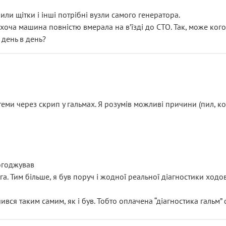
или щітки і інші потрібні вузли самого генератора.
 хоча машина повністю вмерала на вʼїзді до СТО. Так, може кого
 день в день?
еми через скрип у гальмах. Я розумів можливі причини (пил, кол
погоджував
уга. Тим більше, я був поруч і жодної реальної діагностики ход
ився таким самим, як і був. Тобто оплачена “діагностика гальм”