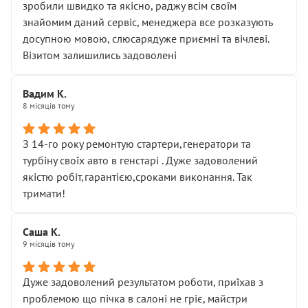
зробили швидко та якісно, раджу всім своїм
знайомим даний сервіс, менеджера все розказують
досупною мовою, слюсарядуже приємні та вічлеві.
Візитом залишились задоволені
Вадим К.
8 місяців тому
З 14-го року ремонтую стартери,генератори та
турбіну своїх авто в генстарі . Дуже задоволений
якістю робіт,гарантією,сроками виконання. Так
тримати!
Саша К.
9 місяців тому
Дуже задоволений результатом роботи, приїхав з
проблемою що пічка в салоні не гріє, майстри