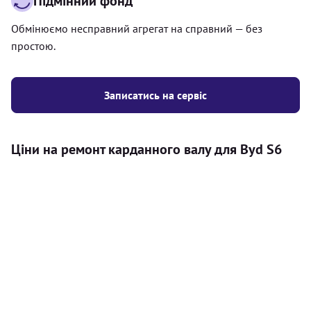
Підмінний фонд
Обмінюємо несправний агрегат на справний — без
простою.
Записатись на сервіс
Ціни на ремонт карданного валу для Byd S6
Послуга
Ціна
Карданний вал
Діагностика карданного валу на авто (
500
візуальний огляд, перевірка люфтів та стану
грн
всіх доступних елементів)