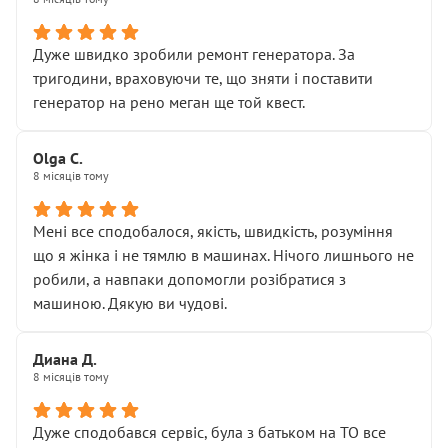
• належної уваги до авто
• прозорості в роботах і рахунках
• реальної діагностики, а не формального
Дуже швидко зробили ремонт генератора. За
“подивились і поїхав”
тригодини, враховуючи те, що зняти і поставити
На жаль, складається враження, що сервіс працює не
генератор на рено меган ще той квест.
на якість, а “аби швидше і дорожче”. Саме це і псує
загальне враження та бажання повертатися.
Olga С.
Стосовно комунікації - все добре
8 місяців тому
Мені все сподобалося, якість, швидкість, розуміння
що я жінка і не тямлю в машинах. Нічого лишнього не
робили, а навпаки допомогли розібратися з
машиною. Дякую ви чудові.
Диана Д.
8 місяців тому
Дуже сподобався сервіс, була з батьком на ТО все