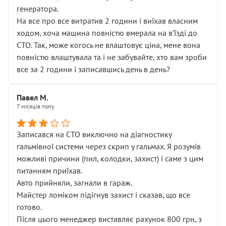
генератора.
На все про все витратив 2 години і виїхав власним
ходом, хоча машина повністю вмерала на вʼїзді до
СТО. Так, може когось не влаштовує ціна, мене вона
повністю влаштувала та і не забувайте, хто вам зроби
все за 2 години і записавшись день в день?
Павел М.
7 місяців тому
Записався на СТО виключно на діагностику
гальмівної системи через скрип у гальмах. Я розумів
можливі причини (пил, колодки, захист) і саме з цим
питанням приїхав.
Авто прийняли, загнали в гараж.
Майстер ломіком підігнув захист і сказав, що все
готово.
Після цього менеджер виставляє рахунок 800 грн, з