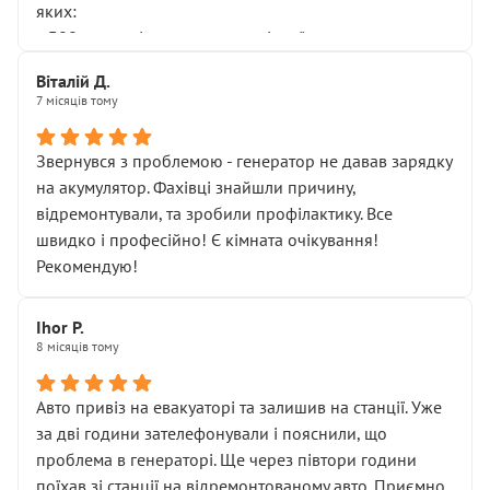
яких:
• 300 грн — діагностика гальмівної системи
• 500 грн — діагностика ходової, яку я НЕ замовляв і
Віталій Д.
НЕ погоджував
7 місяців тому
Я оплатив, але одразу звернув увагу, що це нав’язана
послуга. Тим більше, я був поруч і жодної реальної
Звернувся з проблемою - генератор не давав зарядку
діагностики ходової не проводилось. Після
на акумулятор. Фахівці знайшли причину,
зауваження гроші за цю “послугу” повернули, що
відремонтували, та зробили профілактику. Все
лише підтвердило мою правоту.
швидко і професійно! Є кімната очікування!
Але головне — я виїжджаю з боксу, і скрип у гальмах
Рекомендую!
залишився таким самим, як і був. Тобто оплачена
“діагностика гальм” фактично нічого не дала.
Далі ситуація тільки погіршилась:
Ihor P.
8 місяців тому
• сказали, що тепер “потрібно знімати колеса”
• що біля авто стояти вже не можна
• почали озвучувати купу додаткових робіт без
Авто привіз на евакуаторі та залишив на станції. Уже
чіткого пояснення
за дві години зателефонували і пояснили, що
( ну все зняли та доробили) дякую!
проблема в генераторі. Ще через півтори години
Окремий момент, який виглядає абсурдно:
поїхав зі станції на відремонтованому авто. Приємно,