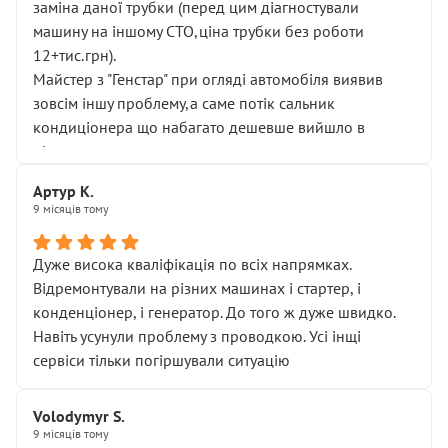
заміна даної трубки (перед цим діагностували
машину на іншому СТО,ціна трубки без роботи
12+тис.грн).
Майстер з "Генстар" при огляді автомобіля виявив
зовсім іншу проблему,а саме потік сальник
кондиціонера що набагато дешевше вийшло в
підсумку.
Дуже дякую за швидкий і професійний ремонт!
Артур К.
9 місяців тому
Дуже висока кваліфікація по всіх напрямках.
Відремонтували на різних машинах і стартер, і
конденціонер, і генератор. До того ж дуже швидко.
Навіть усунули проблему з проводкою. Усі інщі
сервіси тільки погіршували ситуацію
Volodymyr S.
9 місяців тому