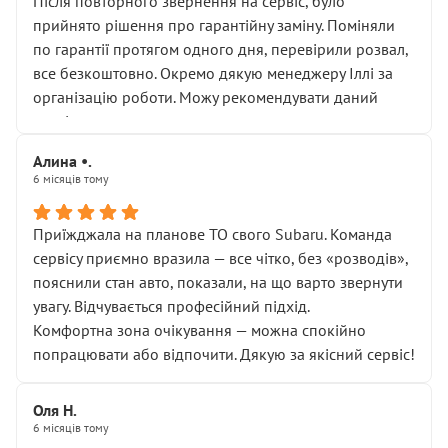
Після повторного звернення на сервіс, було
прийнято рішення про гарантійну заміну. Поміняли
по гарантії протягом одного дня, перевірили розвал,
все безкоштовно. Окремо дякую менеджеру Іллі за
організацію роботи. Можу рекомендувати даний
сервіс.
Алина •.
6 місяців тому
Приїжджала на планове ТО свого Subaru. Команда
сервісу приємно вразила — все чітко, без «розводів»,
пояснили стан авто, показали, на що варто звернути
увагу. Відчувається професійний підхід.
Комфортна зона очікування — можна спокійно
попрацювати або відпочити. Дякую за якісний сервіс!
Оля Н.
6 місяців тому