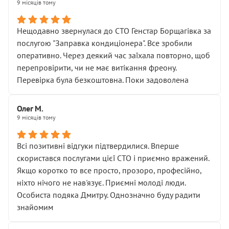
9 місяців тому
Нещодавно звернулася до СТО Генстар Борщагівка за
послугою "Заправка кондиціонера". Все зробили
оперативно. Через деякий час заїхала повторно, щоб
перепровірити, чи не має витікання фреону.
Перевірка була безкоштовна. Поки задоволена
Олег М.
9 місяців тому
Всі позитивні відгуки підтвердилися. Вперше
скористався послугами цієї СТО і приємно вражений.
Якщо коротко то все просто, прозоро, професійно,
ніхто нічого не нав'язує. Приємні молоді люди.
Особиста подяка Дмитру. Однозначно буду радити
знайомим