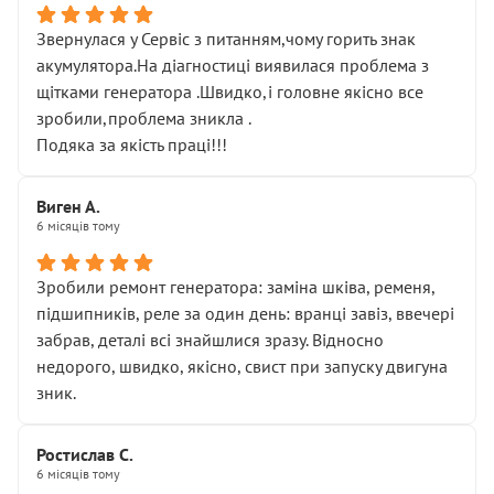
Звернулася у Сервіс з питанням,чому горить знак
акумулятора.На діагностиці виявилася проблема з
щітками генератора .Швидко,і головне якісно все
зробили,проблема зникла .
Подяка за якість праці!!!
Виген А.
6 місяців тому
Зробили ремонт генератора: заміна шківа, ременя,
підшипників, реле за один день: вранці завіз, ввечері
забрав, деталі всі знайшлися зразу. Відносно
недорого, швидко, якісно, свист при запуску двигуна
зник.
Ростислав С.
6 місяців тому