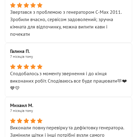
Звертався з проблемою з генератором C-Max 2011.
Зробили вчасно, сервісом задоволений; зручна
кімната для відпочинку, можна випити кави і
почекати
Галина П.
7 місяців тому
Сподобалось з моменту звернення і до кінця
виконаних робіт. Сподіваюсь все буде працювати🫶❤️
💙💛
Михаил М.
7 місяців тому
Виконали повну перевірку та дефіктовку генератора.
Замінили щітки і інші потрібні вузли самого