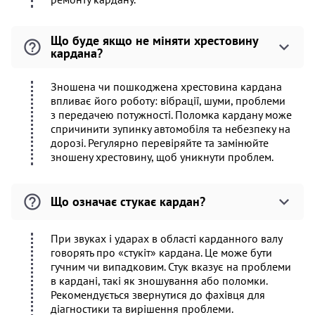
Що буде якщо не міняти хрестовину
кардана?
Зношена чи пошкоджена хрестовина кардана
впливає його роботу: вібрації, шуми, проблеми
з передачею потужності. Поломка кардану може
спричинити зупинку автомобіля та небезпеку на
дорозі. Регулярно перевіряйте та замінюйте
зношену хрестовину, щоб уникнути проблем.
Що означає стукає кардан?
При звуках і ударах в області карданного валу
говорять про «стукіт» кардана. Це може бути
гучним чи випадковим. Стук вказує на проблеми
в кардані, такі як зношування або поломки.
Рекомендується звернутися до фахівця для
діагностики та вирішення проблеми.