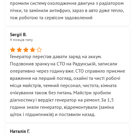
промили систему охолодження двигуна з радіатором
пічки, та замінили антифриз, зараз в авто дуже тепло,
тож роботою та сервісом задоволений
Sergii B.
9 місяців тому
Генератор перестав давати заряд на аккум.
Подзвонив зранку на СТО на Радунській, записали
оперативно через годину вже. СТО справило приємне
враження на перший погляд, охайні та чисті робочі
місця майстрів, чемний персонал, чистота, кімната
очікування також без питань. Майстри зробили
діагностику і вердікт генератор на ремонт. За 1,5
години зняли генератор, відремонтували (заміна
щіток і підшипників) и поставили назад.
Наталія Г.