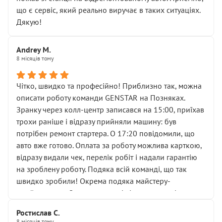
мені заявили, що бачок гальмівної рідини потрібно
що є сервіс, який реально виручає в таких ситуаціях.
міняти разом із головним гальмівним циліндром у
Дякую!
зборі.
Для людини, яка хоча б трохи розуміється на техніці,
Andrey M.
це звучить як мінімум непрофесійно, а як максимум —
8 місяців тому
спроба продати дорогий вузол замість елементарних
ущільнювачів.
Чітко, швидко та професійно! Приблизно так, можна
Що прикро — це не перший мій візит. Раніше міняв у
описати роботу команди GENSTAR на Позняках.
вас стартер, і тоді сервіс наче справив хороше
Зранку через колл-центр записався на 15:00, приїхав
враження. Але згодом знайшов декілька гайок під
трохи раніше і відразу прийняли машину: був
лобовим склом. Мені пояснили, що це “старі гайки, які
потрібен ремонт стартера. О 17:20 повідомили, що
відкручували”, і попросили не хвилюватися. ( надіюсь
авто вже готово. Оплата за роботу можлива карткою,
новий власник, не застяг в полі))
відразу видали чек, перелік робіт і надали гарантію
Але після нинішнього візиту такі дрібниці вже не
на зроблену роботу. Подяка всій команді, що так
здаються дрібницями.
швидко зробили! Окрема подяка майстеру-
Я — клієнт, який працює на довірі, і саме її цей сервіс
приймальнику Олександру: всі чітко та по суті.
серйозно підірвав.
Молодці! Однозначно буду радити своїм знайомим
Хотілося б більше:
Ростислав С.
звертатися до цього автосервісу.
8 місяців тому