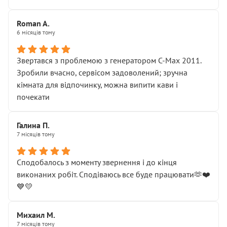
Roman A.
6 місяців тому
Звертався з проблемою з генератором C-Max 2011.
Зробили вчасно, сервісом задоволений; зручна
кімната для відпочинку, можна випити кави і
почекати
Галина П.
7 місяців тому
Сподобалось з моменту звернення і до кінця
виконаних робіт. Сподіваюсь все буде працювати🫶❤️
💙💛
Михаил М.
7 місяців тому