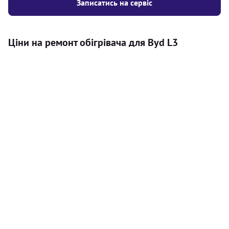
Записатись на сервіс
Ціни на ремонт обігрівача для Byd L3
Послуга
Ціна
Автономний обігрівач
Безкоштовний розрахунок ціни
Безкоштовно
установки автономного обігрівача
Встановлення повітряного
8000
грн
автономного опалювача
Встановлення рідинного
10000
грн
автономного опалювача