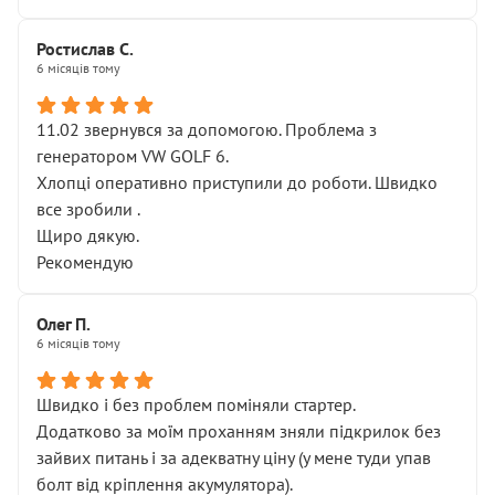
Ростислав С.
6 місяців тому
11.02 звернувся за допомогою. Проблема з
генератором VW GOLF 6.
Хлопці оперативно приступили до роботи. Швидко
все зробили .
Щиро дякую.
Рекомендую
Олег П.
6 місяців тому
Швидко і без проблем поміняли стартер.
Додатково за моїм проханням зняли підкрилок без
зайвих питань і за адекватну ціну (у мене туди упав
болт від кріплення акумулятора).