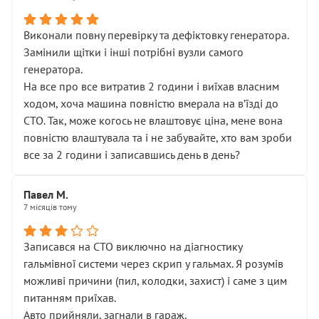
Виконали повну перевірку та дефіктовку генератора.
Замінили щітки і інші потрібні вузли самого
генератора.
На все про все витратив 2 години і виїхав власним
ходом, хоча машина повністю вмерала на вʼїзді до
СТО. Так, може когось не влаштовує ціна, мене вона
повністю влаштувала та і не забувайте, хто вам зроби
все за 2 години і записавшись день в день?
Павел М.
7 місяців тому
Записався на СТО виключно на діагностику
гальмівної системи через скрип у гальмах. Я розумів
можливі причини (пил, колодки, захист) і саме з цим
питанням приїхав.
Авто прийняли, загнали в гараж.