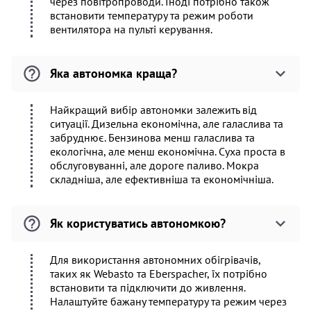
через повітропроводи. Іноді потрібно також
встановити температуру та режим роботи
вентилятора на пульті керування.
Яка автономка краща?
Найкращий вибір автономки залежить від
ситуації. Дизельна економічна, але галаслива та
забруднює. Бензинова менш галаслива та
екологічна, але менш економічна. Суха проста в
обслуговуванні, але дороге паливо. Мокра
складніша, але ефективніша та економічніша.
Як користуватись автономкою?
Для використання автономних обігрівачів,
таких як Webasto та Eberspacher, їх потрібно
встановити та підключити до живлення.
Налаштуйте бажану температуру та режим через