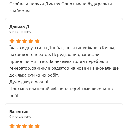
Особиста подяка Дмитру. Однозначно буду радити
знайомим
Данило Д.
9 місяців тому
Їхав з відпустки на Донбас, не встиг виїхати з Києва,
накрився генератор. Передзвонив, записали і
прийняли миттєво. За декілька годин перебрали
генератор, замінили радіатор на новий і виконали ще
декілька суміжних робіт.
Дуже дякую хлопці!
Приємно вражений якістю та термінами виконання
робіт.
Валентин
9 місяців тому