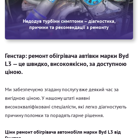
Недодув турбіни симптоми – діагностика,
причини та рекомендації з ремонту
Генстар: ремонт обігрівача автівки марки Byd
L3 — це швидко, високоякісно, за доступною
ціною.
Ми забезпечуємо згадану послугу вже деякий час за
вигідною ціною. У нашому штаті наявні
висококваліфіковані спеціалісти, які легко діагностують
причину поломки та порадять гарне рішення.
Ціни ремонт обігрівача автомобіля марки Byd L3 від
Генстар