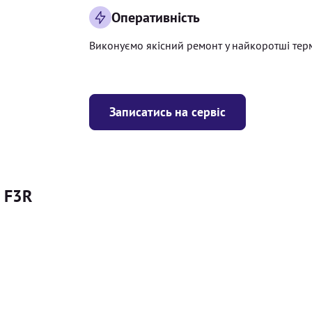
Оперативність
Виконуємо якісний ремонт у найкоротші тер
Записатись на сервіс
d F3R
Ціна