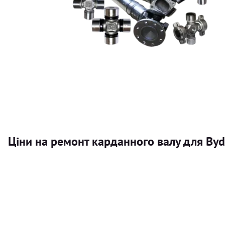
Ціни на ремонт карданного валу для By
Послуга
Карданний вал