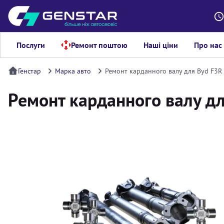
Послуги
Ремонт поштою
Наші ціни
Про нас
Генстар
Марка авто
Ремонт карданного валу для Byd F3R
Ремонт карданного валу д