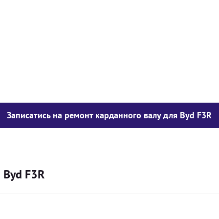
у опору
1050
грн
850
грн
300
грн
Записатись на ремонт карданного валу для Byd F3R
я Byd F3R