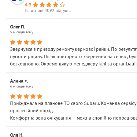
4.3
На основі 4092 відгуків
Олег П.
5 місяців тому
Звернувся з приводу ремонту кермової рейки. По результат
пускати рідину. Після повторного звернення на сервіс, бу
безкоштовно. Окремо дякую менеджеру Іллі за організаці
Алина •.
6 місяців тому
Приїжджала на планове ТО свого Subaru. Команда сервісу п
професійний підхід.
Комфортна зона очікування — можна спокійно попрацювати
Оля Н.