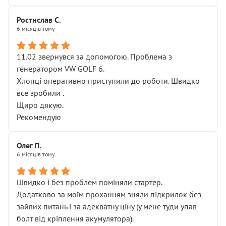
Ростислав С.
6 місяців тому
11.02 звернувся за допомогою. Проблема з
генератором VW GOLF 6.
Хлопці оперативно приступили до роботи. Швидко
все зробили .
Щиро дякую.
Рекомендую
Олег П.
6 місяців тому
Швидко і без проблем поміняли стартер.
Додатково за моїм проханням зняли підкрилок без
зайвих питань і за адекватну ціну (у мене туди упав
болт від кріплення акумулятора).