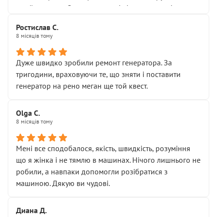
Я — клієнт, який працює на довірі, і саме її цей сервіс
приймальнику Олександру: всі чітко та по суті.
серйозно підірвав.
Молодці! Однозначно буду радити своїм знайомим
Хотілося б більше:
Ростислав С.
звертатися до цього автосервісу.
8 місяців тому
• належної уваги до авто
• прозорості в роботах і рахунках
• реальної діагностики, а не формального
Дуже швидко зробили ремонт генератора. За
“подивились і поїхав”
тригодини, враховуючи те, що зняти і поставити
На жаль, складається враження, що сервіс працює не
генератор на рено меган ще той квест.
на якість, а “аби швидше і дорожче”. Саме це і псує
загальне враження та бажання повертатися.
Olga С.
Стосовно комунікації - все добре
8 місяців тому
Мені все сподобалося, якість, швидкість, розуміння
що я жінка і не тямлю в машинах. Нічого лишнього не
робили, а навпаки допомогли розібратися з
машиною. Дякую ви чудові.
Диана Д.