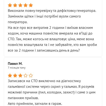
Виконали повну перевірку та дефіктовку генератора.
Замінили щітки і інші потрібні вузли самого
генератора.
На все про все витратив 2 години і виїхав власним
ходом, хоча машина повністю вмерала на вʼїзді до
СТО. Так, може когось не влаштовує ціна, мене вона
повністю влаштувала та і не забувайте, хто вам зроби
все за 2 години і записавшись день в день?
Павел М.
7 місяців тому
Записався на СТО виключно на діагностику
гальмівної системи через скрип у гальмах. Я розумів
можливі причини (пил, колодки, захист) і саме з цим
питанням приїхав.
Авто прийняли, загнали в гараж.