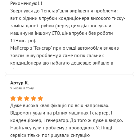
Рекомендую!!!
Звернувся до "Генстар" для вирішення проблеми:
витік рідини з трубки кондиціонера високого тиску-
заміна даної трубки (перед цим діагностували
машину на іншому СТО,ціна трубки без роботи
12+тис.грн).
Майстер з "Генстар" при огляді автомобіля виявив
зовсім іншу проблему,а саме потік сальник
кондиціонера що набагато дешевше вийшло в
підсумку.
Дуже дякую за швидкий і професійний ремонт!
Артур К.
9 місяців тому
Дуже висока кваліфікація по всіх напрямках.
Відремонтували на різних машинах і стартер, і
конденціонер, і генератор. До того ж дуже швидко.
Навіть усунули проблему з проводкою. Усі інщі
сервіси тільки погіршували ситуацію