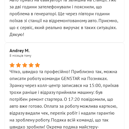
чіткого пояснення
за дві години зателефонували і пояснили, що
( ну все зняли та доробили) дякую!
проблема в генераторі. Ще через півтори години
Окремий момент, який виглядає абсурдно:
поїхав зі станції на відремонтованому авто. Приємно,
мені заявили, що бачок гальмівної рідини потрібно
що є сервіс, який реально виручає в таких ситуаціях.
міняти разом із головним гальмівним циліндром у
Дякую!
зборі.
Для людини, яка хоча б трохи розуміється на техніці,
Andrey M.
це звучить як мінімум непрофесійно, а як максимум —
8 місяців тому
спроба продати дорогий вузол замість елементарних
ущільнювачів.
Чітко, швидко та професійно! Приблизно так, можна
Що прикро — це не перший мій візит. Раніше міняв у
описати роботу команди GENSTAR на Позняках.
вас стартер, і тоді сервіс наче справив хороше
Зранку через колл-центр записався на 15:00, приїхав
враження. Але згодом знайшов декілька гайок під
трохи раніше і відразу прийняли машину: був
лобовим склом. Мені пояснили, що це “старі гайки, які
потрібен ремонт стартера. О 17:20 повідомили, що
відкручували”, і попросили не хвилюватися. ( надіюсь
авто вже готово. Оплата за роботу можлива карткою,
новий власник, не застяг в полі))
відразу видали чек, перелік робіт і надали гарантію
Але після нинішнього візиту такі дрібниці вже не
на зроблену роботу. Подяка всій команді, що так
здаються дрібницями.
швидко зробили! Окрема подяка майстеру-