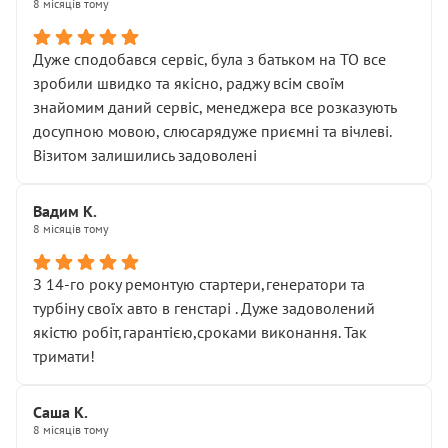
8 місяців тому
Дуже сподобався сервіс, була з батьком на ТО все
зробили швидко та якісно, раджу всім своїм
знайомим даний сервіс, менеджера все розказують
досупною мовою, слюсарядуже приємні та вічлеві.
Візитом залишились задоволені
Вадим К.
8 місяців тому
З 14-го року ремонтую стартери,генератори та
турбіну своїх авто в генстарі . Дуже задоволений
якістю робіт,гарантією,сроками виконання. Так
тримати!
Саша К.
8 місяців тому