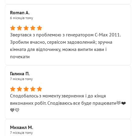
Roman A.
6 місяців тому
Звертався з проблемою з генератором C-Max 2011.
Зробили вчасно, сервісом задоволений; зручна
кімната для відпочинку, можна випити кави і
почекати
Галина П.
7 місяців тому
Сподобалось з моменту звернення і до кінця
виконаних робіт. Сподіваюсь все буде працювати🫶❤️
💙💛
Михаил М.
7 місяців тому