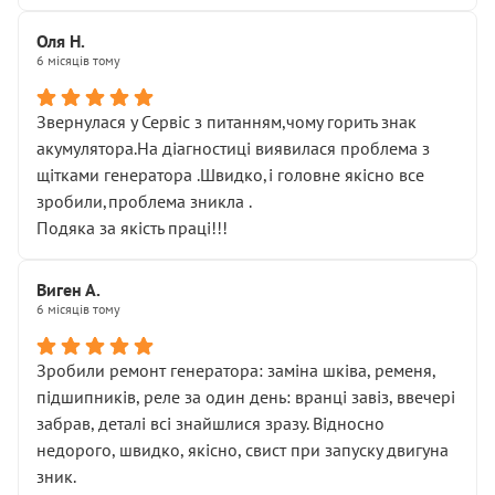
Оля Н.
6 місяців тому
Звернулася у Сервіс з питанням,чому горить знак
акумулятора.На діагностиці виявилася проблема з
щітками генератора .Швидко,і головне якісно все
зробили,проблема зникла .
Подяка за якість праці!!!
Виген А.
6 місяців тому
Зробили ремонт генератора: заміна шківа, ременя,
підшипників, реле за один день: вранці завіз, ввечері
забрав, деталі всі знайшлися зразу. Відносно
недорого, швидко, якісно, свист при запуску двигуна
зник.