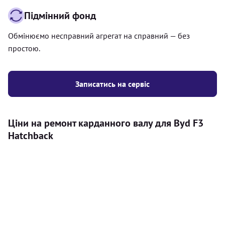
Підмінний фонд
Обмінюємо несправний агрегат на справний — без
простою.
Записатись на сервіс
Ціни на ремонт карданного валу для Byd F3
Hatchback
Послуга
Ціна
Карданний вал
Діагностика карданного валу на авто (
500