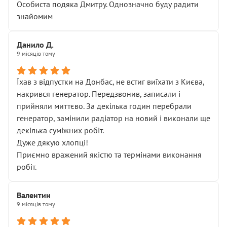
Особиста подяка Дмитру. Однозначно буду радити
знайомим
Данило Д.
9 місяців тому
Їхав з відпустки на Донбас, не встиг виїхати з Києва,
накрився генератор. Передзвонив, записали і
прийняли миттєво. За декілька годин перебрали
генератор, замінили радіатор на новий і виконали ще
декілька суміжних робіт.
Дуже дякую хлопці!
Приємно вражений якістю та термінами виконання
робіт.
Валентин
9 місяців тому