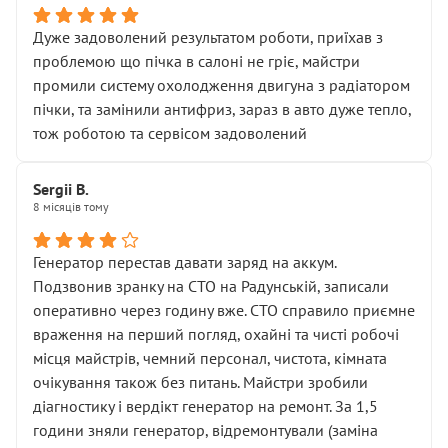
Дуже задоволений результатом роботи, приїхав з
проблемою що пічка в салоні не гріє, майстри
промили систему охолодження двигуна з радіатором
пічки, та замінили антифриз, зараз в авто дуже тепло,
тож роботою та сервісом задоволений
Sergii B.
8 місяців тому
Генератор перестав давати заряд на аккум.
Подзвонив зранку на СТО на Радунській, записали
оперативно через годину вже. СТО справило приємне
враження на перший погляд, охайні та чисті робочі
місця майстрів, чемний персонал, чистота, кімната
очікування також без питань. Майстри зробили
діагностику і вердікт генератор на ремонт. За 1,5
години зняли генератор, відремонтували (заміна