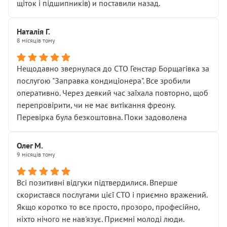
щіток і підшипників) и поставили назад.
Наталія Г.
8 місяців тому
Нещодавно звернулася до СТО Генстар Борщагівка за
послугою "Заправка кондиціонера". Все зробили
оперативно. Через деякий час заїхала повторно, щоб
перепровірити, чи не має витікання фреону.
Перевірка була безкоштовна. Поки задоволена
Олег М.
9 місяців тому
Всі позитивні відгуки підтвердилися. Вперше
скористався послугами цієї СТО і приємно вражений.
Якщо коротко то все просто, прозоро, професійно,
ніхто нічого не нав'язує. Приємні молоді люди.