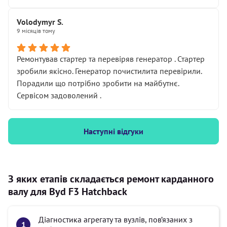
Volodymyr S.
9 місяців тому
Ремонтував стартер та перевіряв генератор . Стартер
зробили якісно. Генератор почистилита перевірили.
Порадили що потрібно зробити на майбутнє.
Сервісом задоволений .
Наступні відгуки
З яких етапів складається ремонт карданного
валу для Byd F3 Hatchback
Діагностика агрегату та вузлів, пов’язаних з