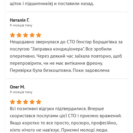
щіток і підшипників) и поставили назад.
Наталія Г.
9 місяців тому
Нещодавно звернулася до СТО Генстар Борщагівка за
послугою "Заправка кондиціонера". Все зробили
оперативно. Через деякий час заїхала повторно, щоб
перепровірити, чи не має витікання фреону.
Перевірка була безкоштовна. Поки задоволена
Олег М.
9 місяців тому
Всі позитивні відгуки підтвердилися. Вперше
скористався послугами цієї СТО і приємно вражений.
Якщо коротко то все просто, прозоро, професійно,
ніхто нічого не нав'язує. Приємні молоді люди.