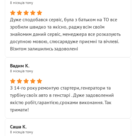
8 місяців тому
Дуже сподобався сервіс, була з батьком на ТО все
зробили швидко та якісно, раджу всім своїм
знайомим даний сервіс, менеджера все розказують
досупною мовою, слюсарядуже приємні та вічлеві.
Візитом залишились задоволені
Вадим К.
8 місяців тому
З 14-го року ремонтую стартери,генератори та
турбіну своїх авто в генстарі . Дуже задоволений
якістю робіт,гарантією,сроками виконання. Так
тримати!
Саша К.
8 місяців тому