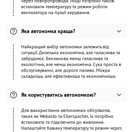
через повітропроводи. Іноді потрібно також
встановити температуру та режим роботи
вентилятора на пульті керування.
Яка автономка краща?
Найкращий вибір автономки залежить від
ситуації. Дизельна економічна, але галаслива та
забруднює. Бензинова менш галаслива та
екологічна, але менш економічна. Суха проста в
обслуговуванні, але дороге паливо. Мокра
складніша, але ефективніша та економічніша.
Як користуватись автономкою?
Для використання автономних обігрівачів,
таких як Webasto та Eberspacher, їх потрібно
встановити та підключити до живлення.
Налаштуйте бажану температуру та режим через