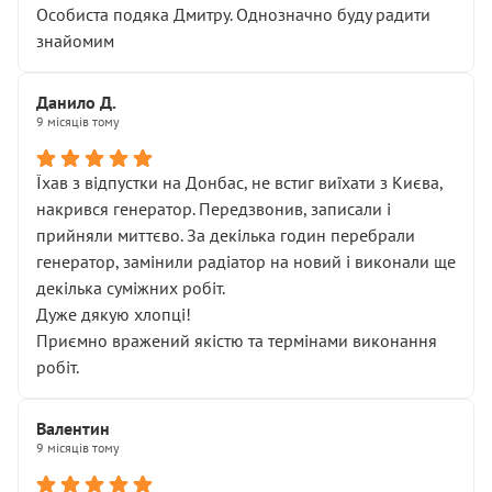
Особиста подяка Дмитру. Однозначно буду радити
знайомим
Данило Д.
9 місяців тому
Їхав з відпустки на Донбас, не встиг виїхати з Києва,
накрився генератор. Передзвонив, записали і
прийняли миттєво. За декілька годин перебрали
генератор, замінили радіатор на новий і виконали ще
декілька суміжних робіт.
Дуже дякую хлопці!
Приємно вражений якістю та термінами виконання
робіт.
Валентин
9 місяців тому