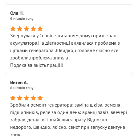
Оля Н.
6 місяців тому
Звернулася у Сервіс з питанням,чому горить знак
акумулятора.На діагностиці виявилася проблема з
щітками генератора .Швидко,і головне якісно все
зробили,проблема зникла .
Подяка за якість праці!!!
Виген А.
6 місяців тому
Зробили ремонт генератора: заміна шківа, ременя,
підшипників, реле за один день: вранці завіз, ввечері
забрав, деталі всі знайшлися зразу. Відносно
недорого, швидко, якісно, свист при запуску двигуна
зник.