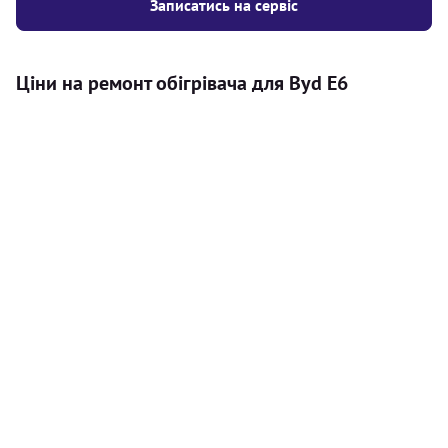
Записатись на сервіс
Ціни на ремонт обігрівача для Byd E6
Послуга
Ціна
Автономний обігрівач
Безкоштовний розрахунок ціни
Безкоштовно
установки автономного обігрівача
Встановлення повітряного
8000
грн
автономного опалювача
Встановлення рідинного
10000
грн
автономного опалювача