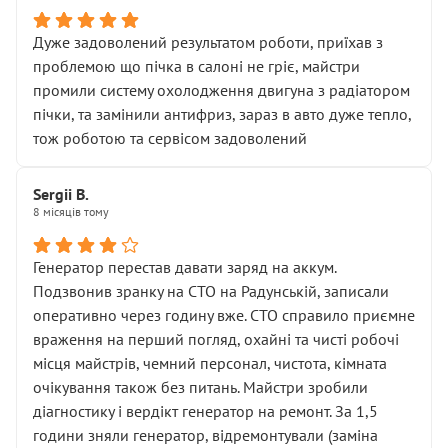
Дуже задоволений результатом роботи, приїхав з
проблемою що пічка в салоні не гріє, майстри
промили систему охолодження двигуна з радіатором
пічки, та замінили антифриз, зараз в авто дуже тепло,
тож роботою та сервісом задоволений
Sergii B.
8 місяців тому
Генератор перестав давати заряд на аккум.
Подзвонив зранку на СТО на Радунській, записали
оперативно через годину вже. СТО справило приємне
враження на перший погляд, охайні та чисті робочі
місця майстрів, чемний персонал, чистота, кімната
очікування також без питань. Майстри зробили
діагностику і вердікт генератор на ремонт. За 1,5
години зняли генератор, відремонтували (заміна