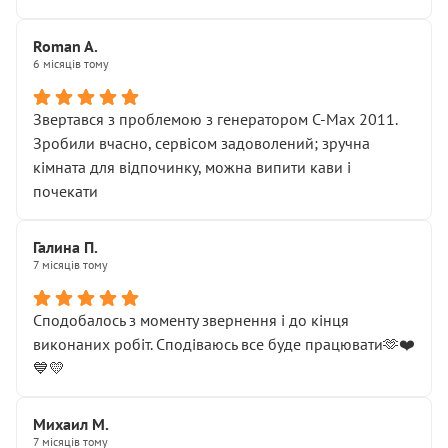
Roman A.
6 місяців тому
Звертався з проблемою з генератором C-Max 2011.
Зробили вчасно, сервісом задоволений; зручна
кімната для відпочинку, можна випити кави і
почекати
Галина П.
7 місяців тому
Сподобалось з моменту звернення і до кінця
виконаних робіт. Сподіваюсь все буде працювати🫶❤️
💙💛
Михаил М.
7 місяців тому