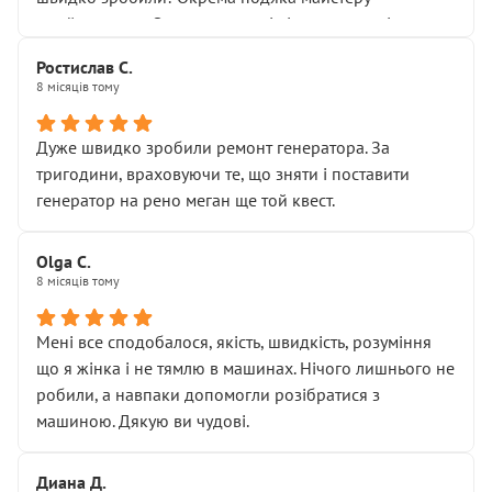
Я — клієнт, який працює на довірі, і саме її цей сервіс
приймальнику Олександру: всі чітко та по суті.
серйозно підірвав.
Молодці! Однозначно буду радити своїм знайомим
Хотілося б більше:
Ростислав С.
звертатися до цього автосервісу.
8 місяців тому
• належної уваги до авто
• прозорості в роботах і рахунках
• реальної діагностики, а не формального
Дуже швидко зробили ремонт генератора. За
“подивились і поїхав”
тригодини, враховуючи те, що зняти і поставити
На жаль, складається враження, що сервіс працює не
генератор на рено меган ще той квест.
на якість, а “аби швидше і дорожче”. Саме це і псує
загальне враження та бажання повертатися.
Olga С.
Стосовно комунікації - все добре
8 місяців тому
Мені все сподобалося, якість, швидкість, розуміння
що я жінка і не тямлю в машинах. Нічого лишнього не
робили, а навпаки допомогли розібратися з
машиною. Дякую ви чудові.
Диана Д.