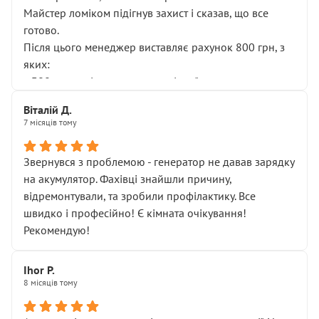
Майстер ломіком підігнув захист і сказав, що все
готово.
Після цього менеджер виставляє рахунок 800 грн, з
яких:
• 300 грн — діагностика гальмівної системи
• 500 грн — діагностика ходової, яку я НЕ замовляв і
Віталій Д.
НЕ погоджував
7 місяців тому
Я оплатив, але одразу звернув увагу, що це нав’язана
послуга. Тим більше, я був поруч і жодної реальної
Звернувся з проблемою - генератор не давав зарядку
діагностики ходової не проводилось. Після
на акумулятор. Фахівці знайшли причину,
зауваження гроші за цю “послугу” повернули, що
відремонтували, та зробили профілактику. Все
лише підтвердило мою правоту.
швидко і професійно! Є кімната очікування!
Але головне — я виїжджаю з боксу, і скрип у гальмах
Рекомендую!
залишився таким самим, як і був. Тобто оплачена
“діагностика гальм” фактично нічого не дала.
Далі ситуація тільки погіршилась:
Ihor P.
8 місяців тому
• сказали, що тепер “потрібно знімати колеса”
• що біля авто стояти вже не можна