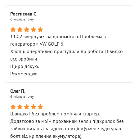
Ростислав С.
6 місяців тому
11.02 звернувся за допомогою. Проблема з
генератором VW GOLF 6.
Хлопці оперативно приступили до роботи. Швидко
все зробили .
Щиро дякую.
Рекомендую
Олег П.
6 місяців тому
Швидко і без проблем поміняли стартер.
Додатково за моїм проханням зняли підкрилок без
зайвих питань і за адекватну ціну (у мене туди упав
болт від кріплення акумулятора).