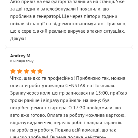
• почали озвучувати купу додаткових робіт без
Авто привіз на евакуаторі та залишив на станції. Уже
чіткого пояснення
за дві години зателефонували і пояснили, що
( ну все зняли та доробили) дякую!
проблема в генераторі. Ще через півтори години
Окремий момент, який виглядає абсурдно:
поїхав зі станції на відремонтованому авто. Приємно,
мені заявили, що бачок гальмівної рідини потрібно
що є сервіс, який реально виручає в таких ситуаціях.
міняти разом із головним гальмівним циліндром у
Дякую!
зборі.
Для людини, яка хоча б трохи розуміється на техніці,
Andrey M.
це звучить як мінімум непрофесійно, а як максимум —
8 місяців тому
спроба продати дорогий вузол замість елементарних
ущільнювачів.
Чітко, швидко та професійно! Приблизно так, можна
Що прикро — це не перший мій візит. Раніше міняв у
описати роботу команди GENSTAR на Позняках.
вас стартер, і тоді сервіс наче справив хороше
Зранку через колл-центр записався на 15:00, приїхав
враження. Але згодом знайшов декілька гайок під
трохи раніше і відразу прийняли машину: був
лобовим склом. Мені пояснили, що це “старі гайки, які
потрібен ремонт стартера. О 17:20 повідомили, що
відкручували”, і попросили не хвилюватися. ( надіюсь
авто вже готово. Оплата за роботу можлива карткою,
новий власник, не застяг в полі))
відразу видали чек, перелік робіт і надали гарантію
Але після нинішнього візиту такі дрібниці вже не
на зроблену роботу. Подяка всій команді, що так
здаються дрібницями.
швидко зробили! Окрема подяка майстеру-