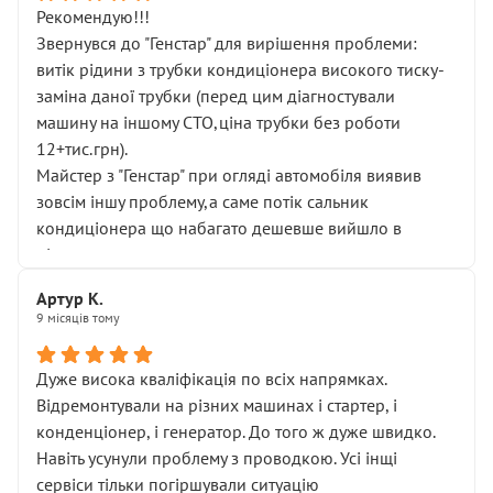
Рекомендую!!!
Звернувся до "Генстар" для вирішення проблеми:
витік рідини з трубки кондиціонера високого тиску-
заміна даної трубки (перед цим діагностували
машину на іншому СТО,ціна трубки без роботи
12+тис.грн).
Майстер з "Генстар" при огляді автомобіля виявив
зовсім іншу проблему,а саме потік сальник
кондиціонера що набагато дешевше вийшло в
підсумку.
Дуже дякую за швидкий і професійний ремонт!
Артур К.
9 місяців тому
Дуже висока кваліфікація по всіх напрямках.
Відремонтували на різних машинах і стартер, і
конденціонер, і генератор. До того ж дуже швидко.
Навіть усунули проблему з проводкою. Усі інщі
сервіси тільки погіршували ситуацію