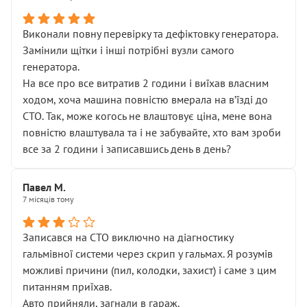
Виконали повну перевірку та дефіктовку генератора.
Замінили щітки і інші потрібні вузли самого
генератора.
На все про все витратив 2 години і виїхав власним
ходом, хоча машина повністю вмерала на вʼїзді до
СТО. Так, може когось не влаштовує ціна, мене вона
повністю влаштувала та і не забувайте, хто вам зроби
все за 2 години і записавшись день в день?
Павел М.
7 місяців тому
Записався на СТО виключно на діагностику
гальмівної системи через скрип у гальмах. Я розумів
можливі причини (пил, колодки, захист) і саме з цим
питанням приїхав.
Авто прийняли, загнали в гараж.