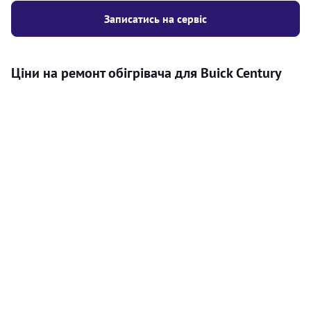
Записатись на сервіс
Ціни на ремонт обігрівача для Buick Century
Послуга
Ціна
Автономний обігрівач
Безкоштовний розрахунок ціни
Безкоштовно
установки автономного обігрівача
Встановлення повітряного
8000
грн
автономного опалювача
Встановлення рідинного
10000
грн