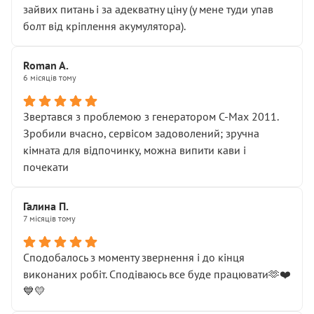
зайвих питань і за адекватну ціну (у мене туди упав
болт від кріплення акумулятора).
Roman A.
6 місяців тому
Звертався з проблемою з генератором C-Max 2011.
Зробили вчасно, сервісом задоволений; зручна
кімната для відпочинку, можна випити кави і
почекати
Галина П.
7 місяців тому
Сподобалось з моменту звернення і до кінця
виконаних робіт. Сподіваюсь все буде працювати🫶❤️
💙💛