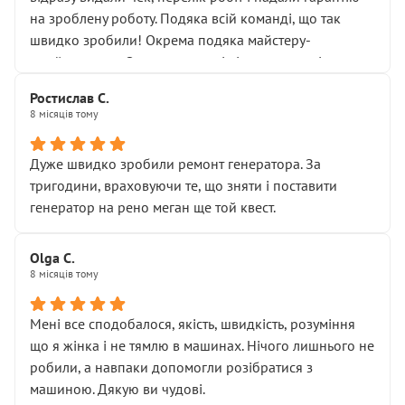
Але після нинішнього візиту такі дрібниці вже не
на зроблену роботу. Подяка всій команді, що так
здаються дрібницями.
швидко зробили! Окрема подяка майстеру-
Я — клієнт, який працює на довірі, і саме її цей сервіс
приймальнику Олександру: всі чітко та по суті.
серйозно підірвав.
Молодці! Однозначно буду радити своїм знайомим
Хотілося б більше:
Ростислав С.
звертатися до цього автосервісу.
8 місяців тому
• належної уваги до авто
• прозорості в роботах і рахунках
• реальної діагностики, а не формального
Дуже швидко зробили ремонт генератора. За
“подивились і поїхав”
тригодини, враховуючи те, що зняти і поставити
На жаль, складається враження, що сервіс працює не
генератор на рено меган ще той квест.
на якість, а “аби швидше і дорожче”. Саме це і псує
загальне враження та бажання повертатися.
Olga С.
Стосовно комунікації - все добре
8 місяців тому
Мені все сподобалося, якість, швидкість, розуміння
що я жінка і не тямлю в машинах. Нічого лишнього не
робили, а навпаки допомогли розібратися з
машиною. Дякую ви чудові.