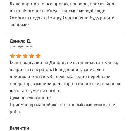
Якщо коротко то все просто, прозоро, професійно,
ніхто нічого не нав'язує. Приємні молоді люди.
Особиста подяка Дмитру. Однозначно буду радити
знайомим
Данило Д.
9 місяців тому
Їхав з відпустки на Донбас, не встиг виїхати з Києва,
накрився генератор. Передзвонив, записали і
прийняли миттєво. За декілька годин перебрали
генератор, замінили радіатор на новий і виконали ще
декілька суміжних робіт.
Дуже дякую хлопці!
Приємно вражений якістю та термінами виконання
робіт.
Валентин