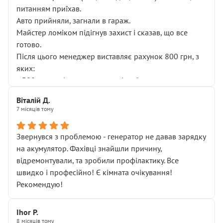
питанням приїхав.
Авто прийняли, загнали в гараж.
Майстер ломіком підігнув захист і сказав, що все
готово.
Після цього менеджер виставляє рахунок 800 грн, з
яких:
• 300 грн — діагностика гальмівної системи
• 500 грн — діагностика ходової, яку я НЕ замовляв і
Віталій Д.
НЕ погоджував
7 місяців тому
Я оплатив, але одразу звернув увагу, що це нав’язана
послуга. Тим більше, я був поруч і жодної реальної
Звернувся з проблемою - генератор не давав зарядку
діагностики ходової не проводилось. Після
на акумулятор. Фахівці знайшли причину,
зауваження гроші за цю “послугу” повернули, що
відремонтували, та зробили профілактику. Все
лише підтвердило мою правоту.
швидко і професійно! Є кімната очікування!
Але головне — я виїжджаю з боксу, і скрип у гальмах
Рекомендую!
залишився таким самим, як і був. Тобто оплачена
“діагностика гальм” фактично нічого не дала.
Далі ситуація тільки погіршилась:
Ihor P.
8 місяців тому