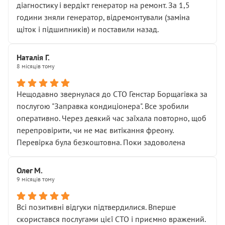
діагностику і вердікт генератор на ремонт. За 1,5
години зняли генератор, відремонтували (заміна
щіток і підшипників) и поставили назад.
Наталія Г.
8 місяців тому
Нещодавно звернулася до СТО Генстар Борщагівка за
послугою "Заправка кондиціонера". Все зробили
оперативно. Через деякий час заїхала повторно, щоб
перепровірити, чи не має витікання фреону.
Перевірка була безкоштовна. Поки задоволена
Олег М.
9 місяців тому
Всі позитивні відгуки підтвердилися. Вперше
скористався послугами цієї СТО і приємно вражений.