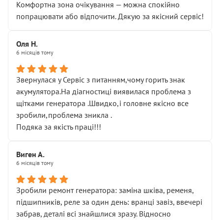
Комфортна зона очікування — можна спокійно
попрацювати або відпочити. Дякую за якісний сервіс!
Оля Н.
6 місяців тому
Звернулася у Сервіс з питанням,чому горить знак
акумулятора.На діагностиці виявилася проблема з
щітками генератора .Швидко,і головне якісно все
зробили,проблема зникла .
Подяка за якість праці!!!
Виген А.
6 місяців тому
Зробили ремонт генератора: заміна шківа, ременя,
підшипників, реле за один день: вранці завіз, ввечері
забрав, деталі всі знайшлися зразу. Відносно