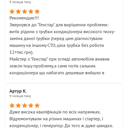
9 місяців тому
Рекомендую!!!
Звернувся до "Генстар" для вирішення проблеми:
витік рідини з трубки кондиціонера високого тиску-
заміна даної трубки (перед цим діагностували
машину на іншому СТО,ціна трубки без роботи
12+тис.грн).
Майстер з "Генстар" при огляді автомобіля виявив
зовсім іншу проблему,а саме потік сальник
кондиціонера що набагато дешевше вийшло в
підсумку.
Дуже дякую за швидкий і професійний ремонт!
Артур К.
9 місяців тому
Дуже висока кваліфікація по всіх напрямках.
Відремонтували на різних машинах і стартер, і
конденціонер, і генератор. До того ж дуже швидко.