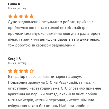
Саша К.
8 місяців тому
Дуже задоволений результатом роботи, приїхав з
проблемою що пічка в салоні не гріє, майстри
промили систему охолодження двигуна з радіатором
пічки, та замінили антифриз, зараз в авто дуже тепло,
тож роботою та сервісом задоволений
Sergii B.
8 місяців тому
Генератор перестав давати заряд на аккум.
Подзвонив зранку на СТО на Радунській, записали
оперативно через годину вже. СТО справило приємне
враження на перший погляд, охайні та чисті робочі
місця майстрів, чемний персонал, чистота, кімната
очікування також без питань. Майстри зробили