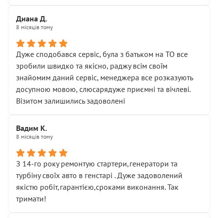
Диана Д.
8 місяців тому
Дуже сподобався сервіс, була з батьком на ТО все
зробили швидко та якісно, раджу всім своїм
знайомим даний сервіс, менеджера все розказують
досупною мовою, слюсарядуже приємні та вічлеві.
Візитом залишились задоволені
Вадим К.
8 місяців тому
З 14-го року ремонтую стартери,генератори та
турбіну своїх авто в генстарі . Дуже задоволений
якістю робіт,гарантією,сроками виконання. Так
тримати!