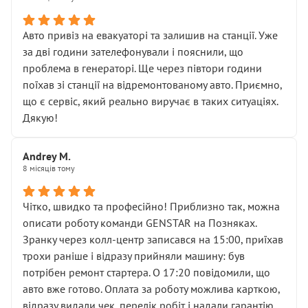
• сказали, що тепер “потрібно знімати колеса”
• що біля авто стояти вже не можна
• почали озвучувати купу додаткових робіт без
Авто привіз на евакуаторі та залишив на станції. Уже
чіткого пояснення
за дві години зателефонували і пояснили, що
( ну все зняли та доробили) дякую!
проблема в генераторі. Ще через півтори години
Окремий момент, який виглядає абсурдно:
поїхав зі станції на відремонтованому авто. Приємно,
мені заявили, що бачок гальмівної рідини потрібно
що є сервіс, який реально виручає в таких ситуаціях.
міняти разом із головним гальмівним циліндром у
Дякую!
зборі.
Для людини, яка хоча б трохи розуміється на техніці,
Andrey M.
це звучить як мінімум непрофесійно, а як максимум —
8 місяців тому
спроба продати дорогий вузол замість елементарних
ущільнювачів.
Чітко, швидко та професійно! Приблизно так, можна
Що прикро — це не перший мій візит. Раніше міняв у
описати роботу команди GENSTAR на Позняках.
вас стартер, і тоді сервіс наче справив хороше
Зранку через колл-центр записався на 15:00, приїхав
враження. Але згодом знайшов декілька гайок під
трохи раніше і відразу прийняли машину: був
лобовим склом. Мені пояснили, що це “старі гайки, які
потрібен ремонт стартера. О 17:20 повідомили, що
відкручували”, і попросили не хвилюватися. ( надіюсь
авто вже готово. Оплата за роботу можлива карткою,
новий власник, не застяг в полі))
відразу видали чек, перелік робіт і надали гарантію