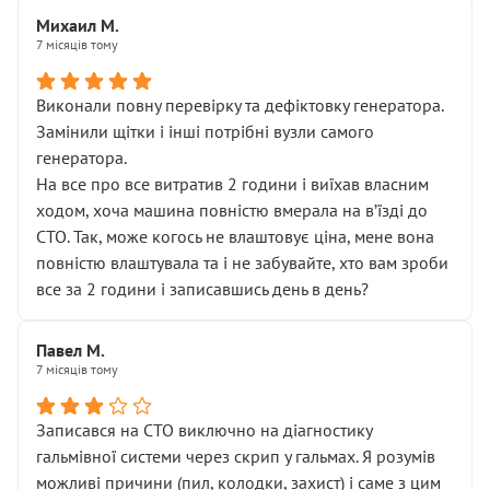
Михаил М.
7 місяців тому
Виконали повну перевірку та дефіктовку генератора.
Замінили щітки і інші потрібні вузли самого
генератора.
На все про все витратив 2 години і виїхав власним
ходом, хоча машина повністю вмерала на вʼїзді до
СТО. Так, може когось не влаштовує ціна, мене вона
повністю влаштувала та і не забувайте, хто вам зроби
все за 2 години і записавшись день в день?
Павел М.
7 місяців тому
Записався на СТО виключно на діагностику
гальмівної системи через скрип у гальмах. Я розумів
можливі причини (пил, колодки, захист) і саме з цим