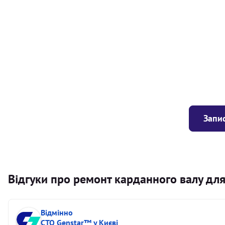
Балансування карданного валу (легковий) від 1,5м на одн
Балансування карданного валу (легковий) до 1,5м
Заміна хрестовини кермового валу
Запис
Відгуки про ремонт карданного валу для 
Відмінно
СТО Genstar™ у Києві