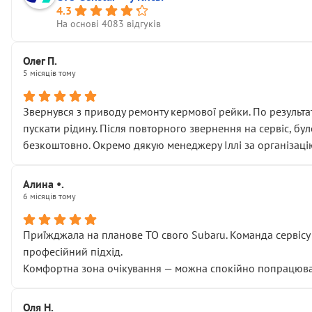
4.3
На основі 4083 відгуків
Олег П.
5 місяців тому
Звернувся з приводу ремонту кермової рейки. По результат
пускати рідину. Після повторного звернення на сервіс, бу
безкоштовно. Окремо дякую менеджеру Іллі за організаці
Алина •.
6 місяців тому
Приїжджала на планове ТО свого Subaru. Команда сервісу п
професійний підхід.
Комфортна зона очікування — можна спокійно попрацювати
Оля Н.