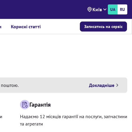
Київ
UA
RU
и
Корисні статті
Записатись на сервіс
 поштою.
Докладніше
Гарантія
ри
Надаємо 12 місяців гарантії на послуги, запчастини
та агрегати