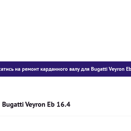
у опору
1050
грн
850
грн
300
грн
атись на ремонт карданного валу для Bugatti Veyron Eb
Bugatti Veyron Eb 16.4