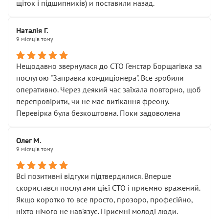
щіток і підшипників) и поставили назад.
Наталія Г.
9 місяців тому
Нещодавно звернулася до СТО Генстар Борщагівка за
послугою "Заправка кондиціонера". Все зробили
оперативно. Через деякий час заїхала повторно, щоб
перепровірити, чи не має витікання фреону.
Перевірка була безкоштовна. Поки задоволена
Олег М.
9 місяців тому
Всі позитивні відгуки підтвердилися. Вперше
скористався послугами цієї СТО і приємно вражений.
Якщо коротко то все просто, прозоро, професійно,
ніхто нічого не нав'язує. Приємні молоді люди.