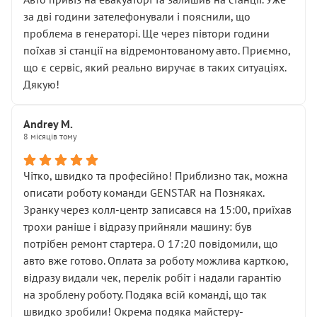
чіткого пояснення
за дві години зателефонували і пояснили, що
( ну все зняли та доробили) дякую!
проблема в генераторі. Ще через півтори години
Окремий момент, який виглядає абсурдно:
поїхав зі станції на відремонтованому авто. Приємно,
мені заявили, що бачок гальмівної рідини потрібно
що є сервіс, який реально виручає в таких ситуаціях.
міняти разом із головним гальмівним циліндром у
Дякую!
зборі.
Для людини, яка хоча б трохи розуміється на техніці,
Andrey M.
це звучить як мінімум непрофесійно, а як максимум —
8 місяців тому
спроба продати дорогий вузол замість елементарних
ущільнювачів.
Чітко, швидко та професійно! Приблизно так, можна
Що прикро — це не перший мій візит. Раніше міняв у
описати роботу команди GENSTAR на Позняках.
вас стартер, і тоді сервіс наче справив хороше
Зранку через колл-центр записався на 15:00, приїхав
враження. Але згодом знайшов декілька гайок під
трохи раніше і відразу прийняли машину: був
лобовим склом. Мені пояснили, що це “старі гайки, які
потрібен ремонт стартера. О 17:20 повідомили, що
відкручували”, і попросили не хвилюватися. ( надіюсь
авто вже готово. Оплата за роботу можлива карткою,
новий власник, не застяг в полі))
відразу видали чек, перелік робіт і надали гарантію
Але після нинішнього візиту такі дрібниці вже не
на зроблену роботу. Подяка всій команді, що так
здаються дрібницями.
швидко зробили! Окрема подяка майстеру-