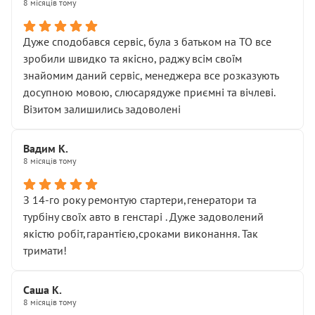
8 місяців тому
Дуже сподобався сервіс, була з батьком на ТО все
зробили швидко та якісно, раджу всім своїм
знайомим даний сервіс, менеджера все розказують
досупною мовою, слюсарядуже приємні та вічлеві.
Візитом залишились задоволені
Вадим К.
8 місяців тому
З 14-го року ремонтую стартери,генератори та
турбіну своїх авто в генстарі . Дуже задоволений
якістю робіт,гарантією,сроками виконання. Так
тримати!
Саша К.
8 місяців тому