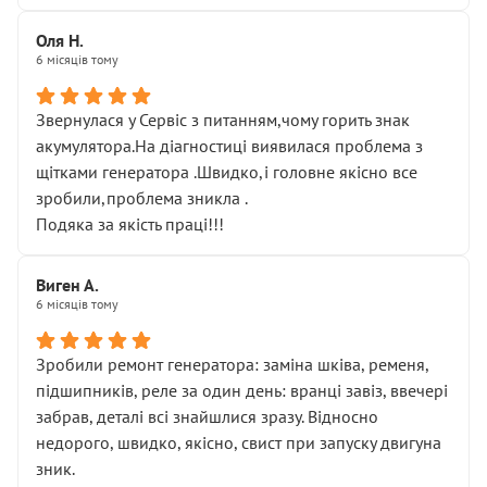
Оля Н.
6 місяців тому
Звернулася у Сервіс з питанням,чому горить знак
акумулятора.На діагностиці виявилася проблема з
щітками генератора .Швидко,і головне якісно все
зробили,проблема зникла .
Подяка за якість праці!!!
Виген А.
6 місяців тому
Зробили ремонт генератора: заміна шківа, ременя,
підшипників, реле за один день: вранці завіз, ввечері
забрав, деталі всі знайшлися зразу. Відносно
недорого, швидко, якісно, свист при запуску двигуна
зник.