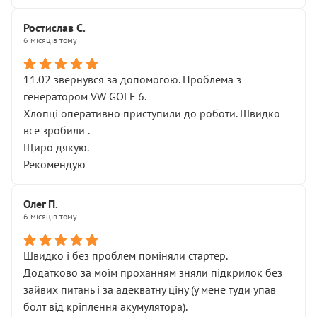
Ростислав С.
6 місяців тому
11.02 звернувся за допомогою. Проблема з
генератором VW GOLF 6.
Хлопці оперативно приступили до роботи. Швидко
все зробили .
Щиро дякую.
Рекомендую
Олег П.
6 місяців тому
Швидко і без проблем поміняли стартер.
Додатково за моїм проханням зняли підкрилок без
зайвих питань і за адекватну ціну (у мене туди упав
болт від кріплення акумулятора).