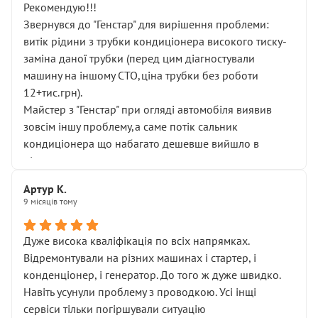
Рекомендую!!!
Звернувся до "Генстар" для вирішення проблеми:
витік рідини з трубки кондиціонера високого тиску-
заміна даної трубки (перед цим діагностували
машину на іншому СТО,ціна трубки без роботи
12+тис.грн).
Майстер з "Генстар" при огляді автомобіля виявив
зовсім іншу проблему,а саме потік сальник
кондиціонера що набагато дешевше вийшло в
підсумку.
Дуже дякую за швидкий і професійний ремонт!
Артур К.
9 місяців тому
Дуже висока кваліфікація по всіх напрямках.
Відремонтували на різних машинах і стартер, і
конденціонер, і генератор. До того ж дуже швидко.
Навіть усунули проблему з проводкою. Усі інщі
сервіси тільки погіршували ситуацію