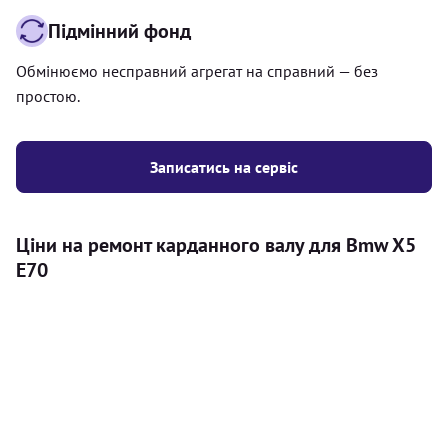
Підмінний фонд
Обмінюємо несправний агрегат на справний — без
простою.
Записатись на сервіс
Ціни на ремонт карданного валу для Bmw X5
E70
Послуга
Ціна
Карданний вал
Діагностика карданного валу на авто (
500