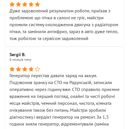
Дуже задоволений результатом роботи, приїхав з
проблемою що пічка в салоні не гріє, майстри
промили систему охолодження двигуна з радіатором
пічки, та замінили антифриз, зараз в авто дуже тепло,
тож роботою та сервісом задоволений
Sergii B.
8 місяців тому
Генератор перестав давати заряд на аккум.
Подзвонив зранку на СТО на Радунській, записали
оперативно через годину вже. СТО справило приємне
враження на перший погляд, охайні та чисті робочі
місця майстрів, чемний персонал, чистота, кімната
очікування також без питань. Майстри зробили
діагностику і вердікт генератор на ремонт. За 1,5
години зняли генератор, відремонтували (заміна