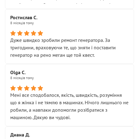
Я — клієнт, який працює на довірі, і саме її цей сервіс
приймальнику Олександру: всі чітко та по суті.
серйозно підірвав.
Молодці! Однозначно буду радити своїм знайомим
Хотілося б більше:
Ростислав С.
звертатися до цього автосервісу.
8 місяців тому
• належної уваги до авто
• прозорості в роботах і рахунках
• реальної діагностики, а не формального
Дуже швидко зробили ремонт генератора. За
“подивились і поїхав”
тригодини, враховуючи те, що зняти і поставити
На жаль, складається враження, що сервіс працює не
генератор на рено меган ще той квест.
на якість, а “аби швидше і дорожче”. Саме це і псує
загальне враження та бажання повертатися.
Olga С.
Стосовно комунікації - все добре
8 місяців тому
Мені все сподобалося, якість, швидкість, розуміння
що я жінка і не тямлю в машинах. Нічого лишнього не
робили, а навпаки допомогли розібратися з
машиною. Дякую ви чудові.
Диана Д.