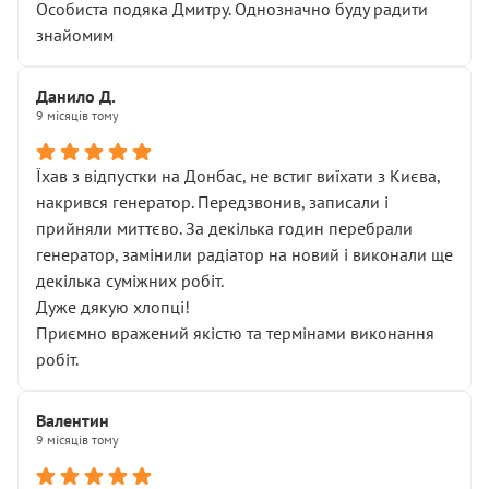
Особиста подяка Дмитру. Однозначно буду радити
знайомим
Данило Д.
9 місяців тому
Їхав з відпустки на Донбас, не встиг виїхати з Києва,
накрився генератор. Передзвонив, записали і
прийняли миттєво. За декілька годин перебрали
генератор, замінили радіатор на новий і виконали ще
декілька суміжних робіт.
Дуже дякую хлопці!
Приємно вражений якістю та термінами виконання
робіт.
Валентин
9 місяців тому