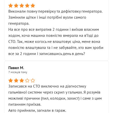
Виконали повну перевірку та дефіктовку генератора.
Замінили щітки і інші потрібні вузли самого
генератора.
На все про все витратив 2 години і виїхав власним
ходом, хоча машина повністю вмерала на вʼїзді до
СТО. Так, може когось не влаштовує ціна, мене вона
повністю влаштувала та і не забувайте, хто вам зроби
все за 2 години і записавшись день в день?
Павел М.
7 місяців тому
Записався на СТО виключно на діагностику
гальмівної системи через скрип у гальмах. Я розумів
можливі причини (пил, колодки, захист) і саме з цим
питанням приїхав.
Авто прийняли, загнали в гараж.