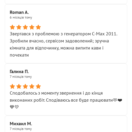
Roman A.
6 місяців тому
Звертався з проблемою з генератором C-Max 2011.
Зробили вчасно, сервісом задоволений; зручна
кімната для відпочинку, можна випити кави і
почекати
Галина П.
7 місяців тому
Сподобалось з моменту звернення і до кінця
виконаних робіт. Сподіваюсь все буде працювати🫶❤️
💙💛
Михаил М.
7 місяців тому