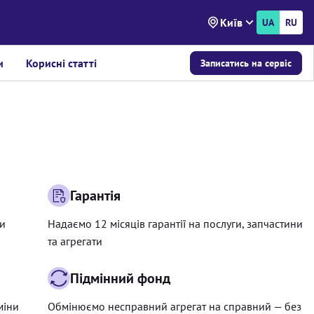
Київ
UA
RU
и
Корисні статті
Записатись на сервіс
Гарантія
ри
Надаємо 12 місяців гарантії на послуги, запчастини
та агрегати
Підмінний фонд
міни
Обмінюємо несправний агрегат на справний — без