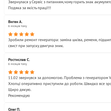
Звернулася у Сервіс з питанням,чому горить знак акумуля
Подяка за якість праці!!!
Виген А.
6 місяців тому
Зробили ремонт генератора: заміна шківа, ременя, підшипни
свист при запуску двигуна зник.
Ростислав С.
6 місяців тому
11.02 звернувся за допомогою. Проблема з генератором 
Хлопці оперативно приступили до роботи. Швидко все зро
Щиро дякую.
Рекомендую
Олег П.