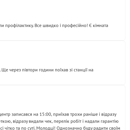
ли профілактику. Все швидко і професійно! Є кімната
ати дорогий вузол замість елементарних ущільнювачів.
м знайшов декілька гайок під лобовим склом. Мені
 Ще через півтори години поїхав зі станції на
ня та бажання повертатися.
нтр записався на 15:00, приїхав трохи раніше і відразу
кою, відразу видали чек, перелік робіт і надали гарантію
 чітко та по суті. Молодці! Однозначно буду радити своїм