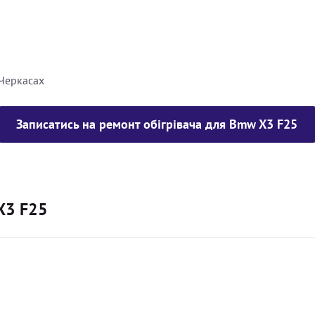
8000
грн
10000
грн
 Черкасах
Записатись на ремонт обігрівача для Bmw X3 F25
X3 F25