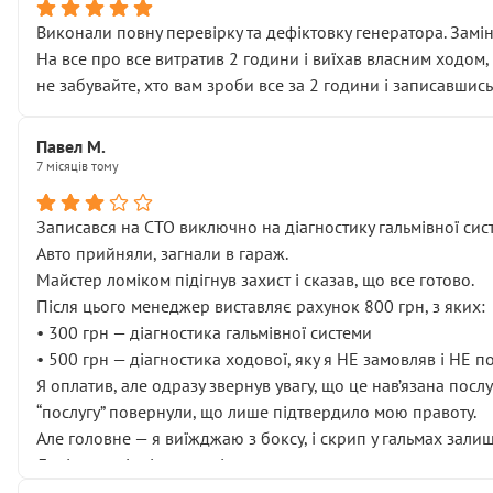
Виконали повну перевірку та дефіктовку генератора. Замін
На все про все витратив 2 години і виїхав власним ходом,
не забувайте, хто вам зроби все за 2 години і записавшись
Павел М.
7 місяців тому
Записався на СТО виключно на діагностику гальмівної сист
Авто прийняли, загнали в гараж.
Майстер ломіком підігнув захист і сказав, що все готово.
Після цього менеджер виставляє рахунок 800 грн, з яких:
• 300 грн — діагностика гальмівної системи
• 500 грн — діагностика ходової, яку я НЕ замовляв і НЕ 
Я оплатив, але одразу звернув увагу, що це нав’язана посл
“послугу” повернули, що лише підтвердило мою правоту.
Але головне — я виїжджаю з боксу, і скрип у гальмах залиш
Далі ситуація тільки погіршилась:
• сказали, що тепер “потрібно знімати колеса”