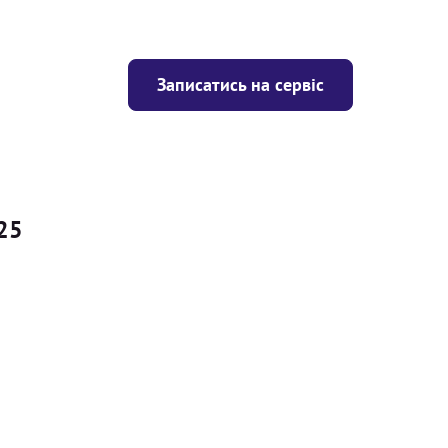
Записатись на сервіс
F25
Ціна
ігрівача
Безкоштовно