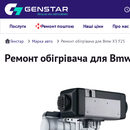
Послуги
Ремонт поштою
Наші ціни
Про нас
Генстар
Марка авто
Ремонт обігрівача для Bmw X3 F25
Ремонт обігрівача для Bm