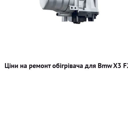
Ціни на ремонт обігрівача для Bmw X3 
Послуга
Автономний обігрівач
Безкоштовний розрахунок ціни установки автономного об