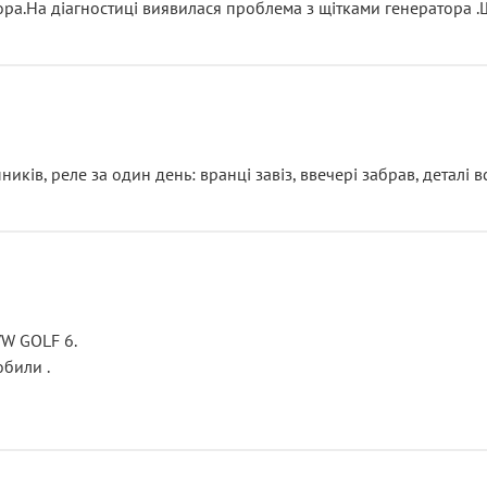
тора.На діагностиці виявилася проблема з щітками генератора 
ків, реле за один день: вранці завіз, ввечері забрав, деталі в
VW GOLF 6.
били .