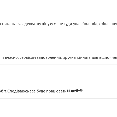
итань і за адекватну ціну (у мене туди упав болт від кріплення
и вчасно, сервісом задоволений; зручна кімната для відпочинк
обіт. Сподіваюсь все буде працювати🫶❤️💙💛