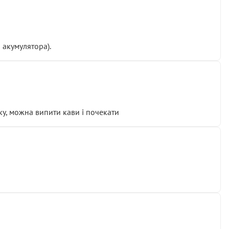
 акумулятора).
у, можна випити кави і почекати