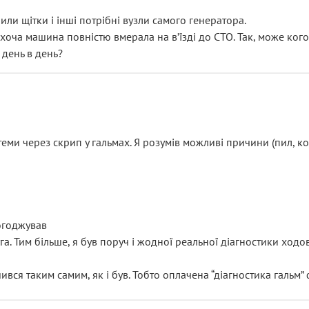
или щітки і інші потрібні вузли самого генератора.
 хоча машина повністю вмерала на вʼїзді до СТО. Так, може кого
 день в день?
еми через скрип у гальмах. Я розумів можливі причини (пил, кол
погоджував
уга. Тим більше, я був поруч і жодної реальної діагностики ход
ився таким самим, як і був. Тобто оплачена “діагностика гальм”