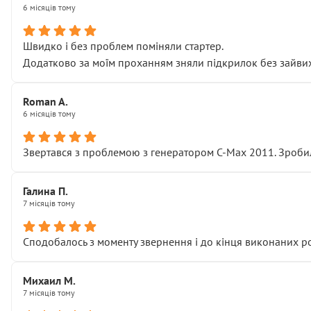
6 місяців тому
Швидко і без проблем поміняли стартер.
Додатково за моїм проханням зняли підкрилок без зайвих п
Roman A.
6 місяців тому
Звертався з проблемою з генератором C-Max 2011. Зробил
Галина П.
7 місяців тому
Сподобалось з моменту звернення і до кінця виконаних р
Михаил М.
7 місяців тому