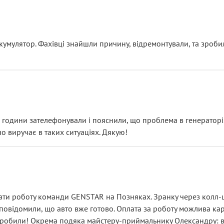
ояснення
кумулятор. Фахівці знайшли причину, відремонтували, та зроби
 разом із головним гальмівним циліндром у зборі.
звучить як мінімум непрофесійно, а як максимум — спроба прод
тартер, і тоді сервіс наче справив хороше враження. Але згодо
и не хвилюватися. ( надіюсь новий власник, не застяг в полі))
я дрібницями.
йозно підірвав.
ві години зателефонували і пояснили, що проблема в генераторі.
о виручає в таких ситуаціях. Дякую!
їхав”
ість, а “аби швидше і дорожче”. Саме це і псує загальне вражен
ти роботу команди GENSTAR на Позняках. Зранку через колл-це
овідомили, що авто вже готово. Оплата за роботу можлива карт
зробили! Окрема подяка майстеру-приймальнику Олександру: всі