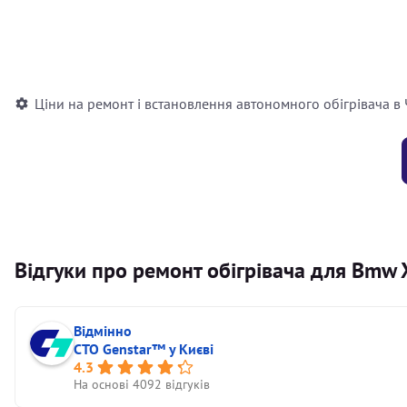
Встановлення повітряного автономного опалювача
Встановлення рідинного автономного опалювача
Ціни на ремонт і встановлення автономного обігрівача в
Відгуки про ремонт обігрівача для Bmw 
Відмінно
СТО Genstar™ у Києві
4.3
На основі 4092 відгуків