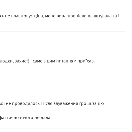
сь не влаштовує ціна, мене вона повністю влаштувала та і
одки, захист) і саме з цим питанням приїхав.
ової не проводилось. Після зауваження гроші за цю
 фактично нічого не дала.