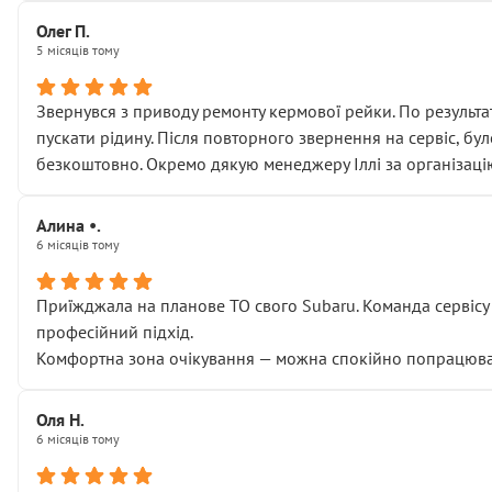
Олег П.
5 місяців тому
Звернувся з приводу ремонту кермової рейки. По результат
пускати рідину. Після повторного звернення на сервіс, бу
безкоштовно. Окремо дякую менеджеру Іллі за організаці
Алина •.
6 місяців тому
Приїжджала на планове ТО свого Subaru. Команда сервісу п
професійний підхід.
Комфортна зона очікування — можна спокійно попрацювати
Оля Н.
6 місяців тому