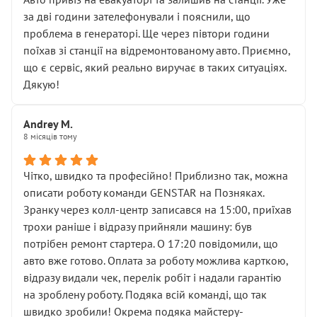
чіткого пояснення
за дві години зателефонували і пояснили, що
( ну все зняли та доробили) дякую!
проблема в генераторі. Ще через півтори години
Окремий момент, який виглядає абсурдно:
поїхав зі станції на відремонтованому авто. Приємно,
мені заявили, що бачок гальмівної рідини потрібно
що є сервіс, який реально виручає в таких ситуаціях.
міняти разом із головним гальмівним циліндром у
Дякую!
зборі.
Для людини, яка хоча б трохи розуміється на техніці,
Andrey M.
це звучить як мінімум непрофесійно, а як максимум —
8 місяців тому
спроба продати дорогий вузол замість елементарних
ущільнювачів.
Чітко, швидко та професійно! Приблизно так, можна
Що прикро — це не перший мій візит. Раніше міняв у
описати роботу команди GENSTAR на Позняках.
вас стартер, і тоді сервіс наче справив хороше
Зранку через колл-центр записався на 15:00, приїхав
враження. Але згодом знайшов декілька гайок під
трохи раніше і відразу прийняли машину: був
лобовим склом. Мені пояснили, що це “старі гайки, які
потрібен ремонт стартера. О 17:20 повідомили, що
відкручували”, і попросили не хвилюватися. ( надіюсь
авто вже готово. Оплата за роботу можлива карткою,
новий власник, не застяг в полі))
відразу видали чек, перелік робіт і надали гарантію
Але після нинішнього візиту такі дрібниці вже не
на зроблену роботу. Подяка всій команді, що так
здаються дрібницями.
швидко зробили! Окрема подяка майстеру-