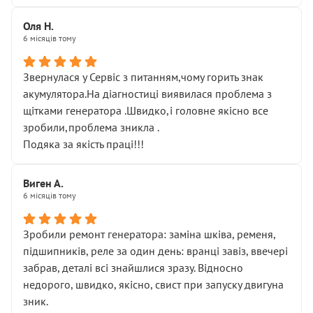
Оля Н.
6 місяців тому
Звернулася у Сервіс з питанням,чому горить знак
акумулятора.На діагностиці виявилася проблема з
щітками генератора .Швидко,і головне якісно все
зробили,проблема зникла .
Подяка за якість праці!!!
Виген А.
6 місяців тому
Зробили ремонт генератора: заміна шківа, ременя,
підшипників, реле за один день: вранці завіз, ввечері
забрав, деталі всі знайшлися зразу. Відносно
недорого, швидко, якісно, свист при запуску двигуна
зник.