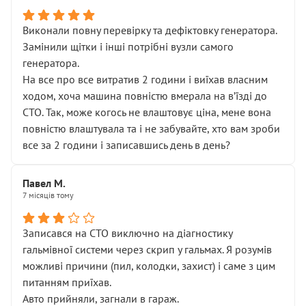
Виконали повну перевірку та дефіктовку генератора.
Замінили щітки і інші потрібні вузли самого
генератора.
На все про все витратив 2 години і виїхав власним
ходом, хоча машина повністю вмерала на вʼїзді до
СТО. Так, може когось не влаштовує ціна, мене вона
повністю влаштувала та і не забувайте, хто вам зроби
все за 2 години і записавшись день в день?
Павел М.
7 місяців тому
Записався на СТО виключно на діагностику
гальмівної системи через скрип у гальмах. Я розумів
можливі причини (пил, колодки, захист) і саме з цим
питанням приїхав.
Авто прийняли, загнали в гараж.