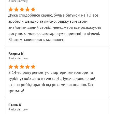
8 місяців тому
Дуже сподобався сервіс, була з батьком на ТО все
зробили швидко та якісно, раджу всім своїм
знайомим даний сервіс, менеджера все розказують
досупною мовою, слюсарядуже приємні та вічлеві.
Візитом залишились задоволені
Вадим К.
8 місяців тому
З 14-го року ремонтую стартери,генератори та
турбіну своїх авто в генстарі . Дуже задоволений
якістю робіт,гарантією,сроками виконання. Так
тримати!
Саша К.
9 місяців тому