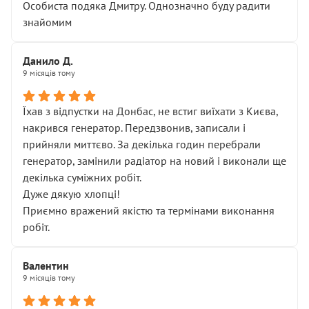
Особиста подяка Дмитру. Однозначно буду радити
знайомим
Данило Д.
9 місяців тому
Їхав з відпустки на Донбас, не встиг виїхати з Києва,
накрився генератор. Передзвонив, записали і
прийняли миттєво. За декілька годин перебрали
генератор, замінили радіатор на новий і виконали ще
декілька суміжних робіт.
Дуже дякую хлопці!
Приємно вражений якістю та термінами виконання
робіт.
Валентин
9 місяців тому