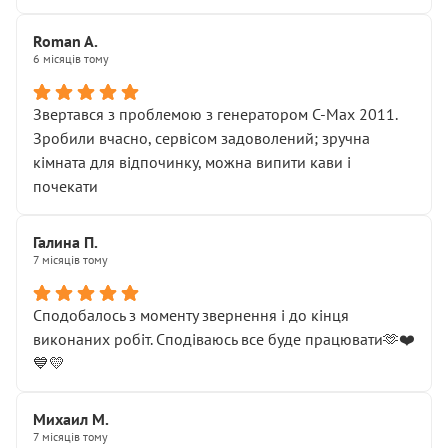
Roman A.
6 місяців тому
Звертався з проблемою з генератором C-Max 2011.
Зробили вчасно, сервісом задоволений; зручна
кімната для відпочинку, можна випити кави і
почекати
Галина П.
7 місяців тому
Сподобалось з моменту звернення і до кінця
виконаних робіт. Сподіваюсь все буде працювати🫶❤️
💙💛
Михаил М.
7 місяців тому