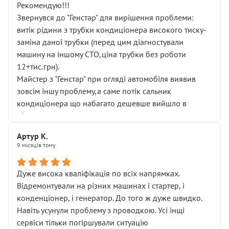
Рекомендую!!!
Звернувся до "Генстар" для вирішення проблеми:
витік рідини з трубки кондиціонера високого тиску-
заміна даної трубки (перед цим діагностували
машину на іншому СТО,ціна трубки без роботи
12+тис.грн).
Майстер з "Генстар" при огляді автомобіля виявив
зовсім іншу проблему,а саме потік сальник
кондиціонера що набагато дешевше вийшло в
підсумку.
Дуже дякую за швидкий і професійний ремонт!
Артур К.
9 місяців тому
Дуже висока кваліфікація по всіх напрямках.
Відремонтували на різних машинах і стартер, і
конденціонер, і генератор. До того ж дуже швидко.
Навіть усунули проблему з проводкою. Усі інщі
сервіси тільки погіршували ситуацію