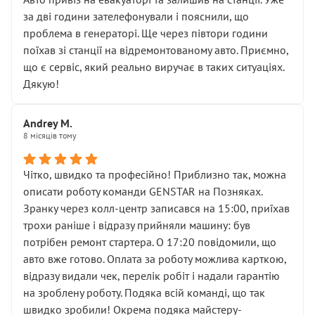
чіткого пояснення
за дві години зателефонували і пояснили, що
( ну все зняли та доробили) дякую!
проблема в генераторі. Ще через півтори години
Окремий момент, який виглядає абсурдно:
поїхав зі станції на відремонтованому авто. Приємно,
мені заявили, що бачок гальмівної рідини потрібно
що є сервіс, який реально виручає в таких ситуаціях.
міняти разом із головним гальмівним циліндром у
Дякую!
зборі.
Для людини, яка хоча б трохи розуміється на техніці,
Andrey M.
це звучить як мінімум непрофесійно, а як максимум —
8 місяців тому
спроба продати дорогий вузол замість елементарних
ущільнювачів.
Чітко, швидко та професійно! Приблизно так, можна
Що прикро — це не перший мій візит. Раніше міняв у
описати роботу команди GENSTAR на Позняках.
вас стартер, і тоді сервіс наче справив хороше
Зранку через колл-центр записався на 15:00, приїхав
враження. Але згодом знайшов декілька гайок під
трохи раніше і відразу прийняли машину: був
лобовим склом. Мені пояснили, що це “старі гайки, які
потрібен ремонт стартера. О 17:20 повідомили, що
відкручували”, і попросили не хвилюватися. ( надіюсь
авто вже готово. Оплата за роботу можлива карткою,
новий власник, не застяг в полі))
відразу видали чек, перелік робіт і надали гарантію
Але після нинішнього візиту такі дрібниці вже не
на зроблену роботу. Подяка всій команді, що так
здаються дрібницями.
швидко зробили! Окрема подяка майстеру-