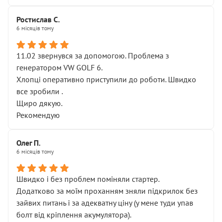
Ростислав С.
6 місяців тому
11.02 звернувся за допомогою. Проблема з
генератором VW GOLF 6.
Хлопці оперативно приступили до роботи. Швидко
все зробили .
Щиро дякую.
Рекомендую
Олег П.
6 місяців тому
Швидко і без проблем поміняли стартер.
Додатково за моїм проханням зняли підкрилок без
зайвих питань і за адекватну ціну (у мене туди упав
болт від кріплення акумулятора).