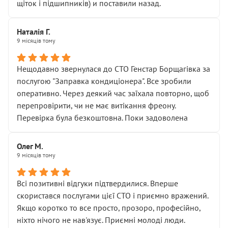
щіток і підшипників) и поставили назад.
Наталія Г.
9 місяців тому
Нещодавно звернулася до СТО Генстар Борщагівка за
послугою "Заправка кондиціонера". Все зробили
оперативно. Через деякий час заїхала повторно, щоб
перепровірити, чи не має витікання фреону.
Перевірка була безкоштовна. Поки задоволена
Олег М.
9 місяців тому
Всі позитивні відгуки підтвердилися. Вперше
скористався послугами цієї СТО і приємно вражений.
Якщо коротко то все просто, прозоро, професійно,
ніхто нічого не нав'язує. Приємні молоді люди.