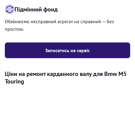
Підмінний фонд
Обмінюємо несправний агрегат на справний — без
простою.
Записатись на сервіс
Ціни на ремонт карданного валу для Bmw M5
Touring
Послуга
Ціна
Карданний вал
Діагностика карданного валу на авто (
500