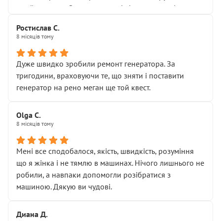
Я — клієнт, який працює на довірі, і саме її цей сервіс
приймальнику Олександру: всі чітко та по суті.
серйозно підірвав.
Молодці! Однозначно буду радити своїм знайомим
Хотілося б більше:
Ростислав С.
звертатися до цього автосервісу.
8 місяців тому
• належної уваги до авто
• прозорості в роботах і рахунках
• реальної діагностики, а не формального
Дуже швидко зробили ремонт генератора. За
“подивились і поїхав”
тригодини, враховуючи те, що зняти і поставити
На жаль, складається враження, що сервіс працює не
генератор на рено меган ще той квест.
на якість, а “аби швидше і дорожче”. Саме це і псує
загальне враження та бажання повертатися.
Olga С.
Стосовно комунікації - все добре
8 місяців тому
Мені все сподобалося, якість, швидкість, розуміння
що я жінка і не тямлю в машинах. Нічого лишнього не
робили, а навпаки допомогли розібратися з
машиною. Дякую ви чудові.
Диана Д.