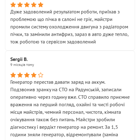
Дуже задоволений результатом роботи, приїхав з
проблемою що пічка в салоні не гріє, майстри
промили систему охолодження двигуна з радіатором
пічки, та замінили антифриз, зараз в авто дуже тепло,
тож роботою та сервісом задоволений
Sergii B.
9 місяців тому
Генератор перестав давати заряд на аккум.
Подзвонив зранку на СТО на Радунській, записали
оперативно через годину вже. СТО справило приємне
враження на перший погляд, охайні та чисті робочі
місця майстрів, чемний персонал, чистота, кімната
очікування також без питань. Майстри зробили
діагностику і вердікт генератор на ремонт. За 1,5
години зняли генератор, відремонтували (заміна