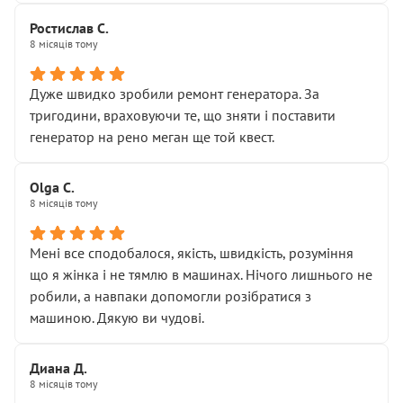
серйозно підірвав.
Молодці! Однозначно буду радити своїм знайомим
Хотілося б більше:
Ростислав С.
звертатися до цього автосервісу.
8 місяців тому
• належної уваги до авто
• прозорості в роботах і рахунках
• реальної діагностики, а не формального
Дуже швидко зробили ремонт генератора. За
“подивились і поїхав”
тригодини, враховуючи те, що зняти і поставити
На жаль, складається враження, що сервіс працює не
генератор на рено меган ще той квест.
на якість, а “аби швидше і дорожче”. Саме це і псує
загальне враження та бажання повертатися.
Olga С.
Стосовно комунікації - все добре
8 місяців тому
Мені все сподобалося, якість, швидкість, розуміння
що я жінка і не тямлю в машинах. Нічого лишнього не
робили, а навпаки допомогли розібратися з
машиною. Дякую ви чудові.
Диана Д.
8 місяців тому