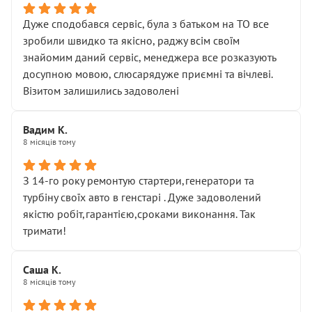
Дуже сподобався сервіс, була з батьком на ТО все
зробили швидко та якісно, раджу всім своїм
знайомим даний сервіс, менеджера все розказують
досупною мовою, слюсарядуже приємні та вічлеві.
Візитом залишились задоволені
Вадим К.
8 місяців тому
З 14-го року ремонтую стартери,генератори та
турбіну своїх авто в генстарі . Дуже задоволений
якістю робіт,гарантією,сроками виконання. Так
тримати!
Саша К.
8 місяців тому