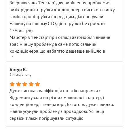
Звернувся до "Генстар" для вирішення проблеми:
витік рідини з трубки кондиціонера високого тиску-
заміна даної трубки (перед цим діагностували
машину на іншому СТО,ціна трубки без роботи
12+тис.грн).
Майстер з "Генстар" при огляді автомобіля виявив
зовсім іншу проблему,а саме потік сальник
кондиціонера що набагато дешевше вийшло в
підсумку.
Дуже дякую за швидкий і професійний ремонт!
Артур К.
9 місяців тому
Дуже висока кваліфікація по всіх напрямках.
Відремонтували на різних машинах і стартер, і
конденціонер, і генератор. До того ж дуже швидко.
Навіть усунули проблему з проводкою. Усі інщі
сервіси тільки погіршували ситуацію