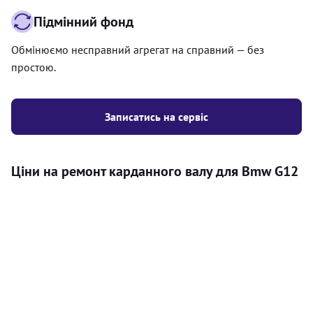
Підмінний фонд
Обмінюємо несправний агрегат на справний — без
простою.
Записатись на сервіс
Ціни на ремонт карданного валу для Bmw G12
Послуга
Ціна
Карданний вал
Діагностика карданного валу на авто (
500
візуальний огляд, перевірка люфтів та стану
грн