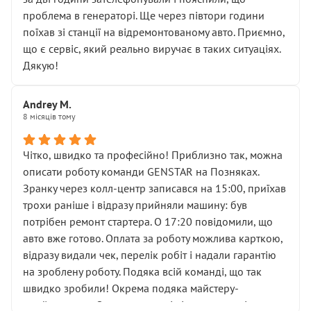
( ну все зняли та доробили) дякую!
проблема в генераторі. Ще через півтори години
Окремий момент, який виглядає абсурдно:
поїхав зі станції на відремонтованому авто. Приємно,
мені заявили, що бачок гальмівної рідини потрібно
що є сервіс, який реально виручає в таких ситуаціях.
міняти разом із головним гальмівним циліндром у
Дякую!
зборі.
Для людини, яка хоча б трохи розуміється на техніці,
Andrey M.
це звучить як мінімум непрофесійно, а як максимум —
8 місяців тому
спроба продати дорогий вузол замість елементарних
ущільнювачів.
Чітко, швидко та професійно! Приблизно так, можна
Що прикро — це не перший мій візит. Раніше міняв у
описати роботу команди GENSTAR на Позняках.
вас стартер, і тоді сервіс наче справив хороше
Зранку через колл-центр записався на 15:00, приїхав
враження. Але згодом знайшов декілька гайок під
трохи раніше і відразу прийняли машину: був
лобовим склом. Мені пояснили, що це “старі гайки, які
потрібен ремонт стартера. О 17:20 повідомили, що
відкручували”, і попросили не хвилюватися. ( надіюсь
авто вже готово. Оплата за роботу можлива карткою,
новий власник, не застяг в полі))
відразу видали чек, перелік робіт і надали гарантію
Але після нинішнього візиту такі дрібниці вже не
на зроблену роботу. Подяка всій команді, що так
здаються дрібницями.
швидко зробили! Окрема подяка майстеру-
Я — клієнт, який працює на довірі, і саме її цей сервіс
приймальнику Олександру: всі чітко та по суті.