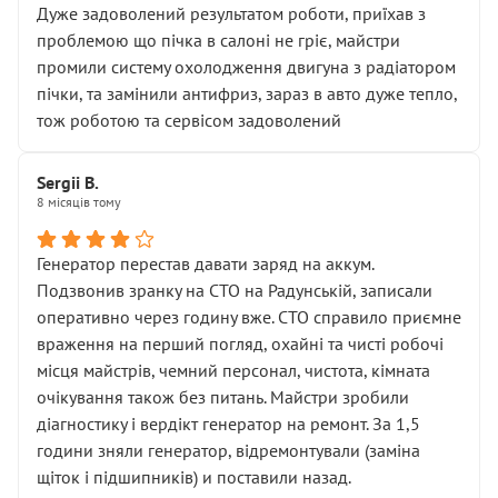
Дуже задоволений результатом роботи, приїхав з
проблемою що пічка в салоні не гріє, майстри
промили систему охолодження двигуна з радіатором
пічки, та замінили антифриз, зараз в авто дуже тепло,
тож роботою та сервісом задоволений
Sergii B.
8 місяців тому
Генератор перестав давати заряд на аккум.
Подзвонив зранку на СТО на Радунській, записали
оперативно через годину вже. СТО справило приємне
враження на перший погляд, охайні та чисті робочі
місця майстрів, чемний персонал, чистота, кімната
очікування також без питань. Майстри зробили
діагностику і вердікт генератор на ремонт. За 1,5
години зняли генератор, відремонтували (заміна
щіток і підшипників) и поставили назад.