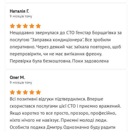
Наталія Г.
9 місяців тому
Нещодавно звернулася до СТО Генстар Борщагівка за
послугою "Заправка кондиціонера". Все зробили
оперативно. Через деякий час заїхала повторно, щоб
перепровірити, чи не має витікання фреону.
Перевірка була безкоштовна. Поки задоволена
Олег М.
9 місяців тому
Всі позитивні відгуки підтвердилися. Вперше
скористався послугами цієї СТО і приємно вражений.
Якщо коротко то все просто, прозоро, професійно,
ніхто нічого не нав'язує. Приємні молоді люди.
Особиста подяка Дмитру. Однозначно буду радити