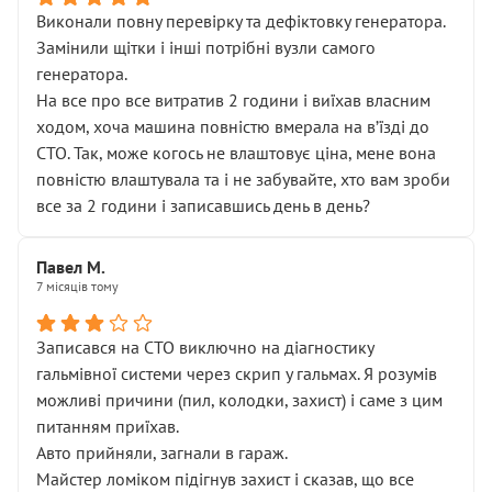
Виконали повну перевірку та дефіктовку генератора.
Замінили щітки і інші потрібні вузли самого
генератора.
На все про все витратив 2 години і виїхав власним
ходом, хоча машина повністю вмерала на вʼїзді до
СТО. Так, може когось не влаштовує ціна, мене вона
повністю влаштувала та і не забувайте, хто вам зроби
все за 2 години і записавшись день в день?
Павел М.
7 місяців тому
Записався на СТО виключно на діагностику
гальмівної системи через скрип у гальмах. Я розумів
можливі причини (пил, колодки, захист) і саме з цим
питанням приїхав.
Авто прийняли, загнали в гараж.
Майстер ломіком підігнув захист і сказав, що все