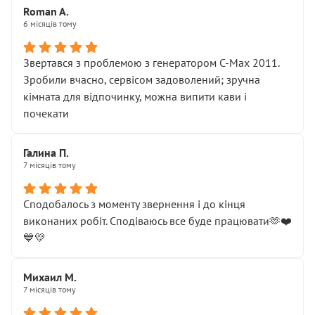
Roman A.
6 місяців тому
Звертався з проблемою з генератором C-Max 2011.
Зробили вчасно, сервісом задоволений; зручна
кімната для відпочинку, можна випити кави і
почекати
Галина П.
7 місяців тому
Сподобалось з моменту звернення і до кінця
виконаних робіт. Сподіваюсь все буде працювати🫶❤️
💙💛
Михаил М.
7 місяців тому