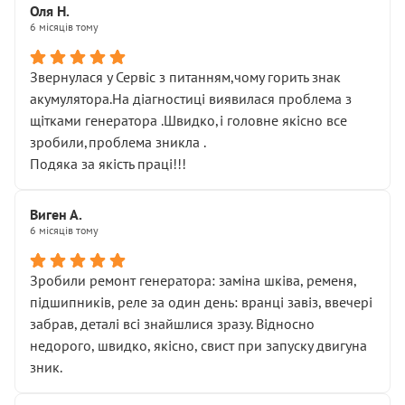
Оля Н.
6 місяців тому
Звернулася у Сервіс з питанням,чому горить знак
акумулятора.На діагностиці виявилася проблема з
щітками генератора .Швидко,і головне якісно все
зробили,проблема зникла .
Подяка за якість праці!!!
Виген А.
6 місяців тому
Зробили ремонт генератора: заміна шківа, ременя,
підшипників, реле за один день: вранці завіз, ввечері
забрав, деталі всі знайшлися зразу. Відносно
недорого, швидко, якісно, свист при запуску двигуна
зник.