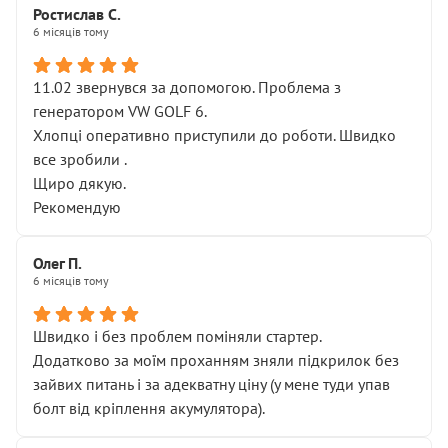
Ростислав С.
6 місяців тому
11.02 звернувся за допомогою. Проблема з
генератором VW GOLF 6.
Хлопці оперативно приступили до роботи. Швидко
все зробили .
Щиро дякую.
Рекомендую
Олег П.
6 місяців тому
Швидко і без проблем поміняли стартер.
Додатково за моїм проханням зняли підкрилок без
зайвих питань і за адекватну ціну (у мене туди упав
болт від кріплення акумулятора).