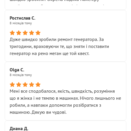
Я — клієнт, який працює на довірі, і саме її цей сервіс
приймальнику Олександру: всі чітко та по суті.
серйозно підірвав.
Молодці! Однозначно буду радити своїм знайомим
Хотілося б більше:
Ростислав С.
звертатися до цього автосервісу.
8 місяців тому
• належної уваги до авто
• прозорості в роботах і рахунках
• реальної діагностики, а не формального
Дуже швидко зробили ремонт генератора. За
“подивились і поїхав”
тригодини, враховуючи те, що зняти і поставити
На жаль, складається враження, що сервіс працює не
генератор на рено меган ще той квест.
на якість, а “аби швидше і дорожче”. Саме це і псує
загальне враження та бажання повертатися.
Olga С.
Стосовно комунікації - все добре
8 місяців тому
Мені все сподобалося, якість, швидкість, розуміння
що я жінка і не тямлю в машинах. Нічого лишнього не
робили, а навпаки допомогли розібратися з
машиною. Дякую ви чудові.
Диана Д.