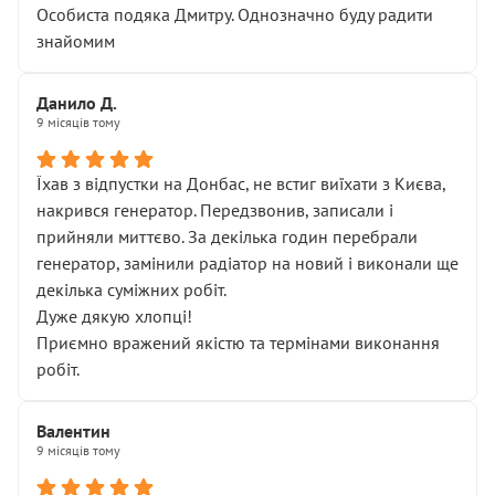
Особиста подяка Дмитру. Однозначно буду радити
знайомим
Данило Д.
9 місяців тому
Їхав з відпустки на Донбас, не встиг виїхати з Києва,
накрився генератор. Передзвонив, записали і
прийняли миттєво. За декілька годин перебрали
генератор, замінили радіатор на новий і виконали ще
декілька суміжних робіт.
Дуже дякую хлопці!
Приємно вражений якістю та термінами виконання
робіт.
Валентин
9 місяців тому