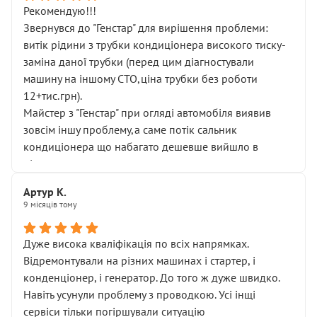
Рекомендую!!!
Звернувся до "Генстар" для вирішення проблеми:
витік рідини з трубки кондиціонера високого тиску-
заміна даної трубки (перед цим діагностували
машину на іншому СТО,ціна трубки без роботи
12+тис.грн).
Майстер з "Генстар" при огляді автомобіля виявив
зовсім іншу проблему,а саме потік сальник
кондиціонера що набагато дешевше вийшло в
підсумку.
Дуже дякую за швидкий і професійний ремонт!
Артур К.
9 місяців тому
Дуже висока кваліфікація по всіх напрямках.
Відремонтували на різних машинах і стартер, і
конденціонер, і генератор. До того ж дуже швидко.
Навіть усунули проблему з проводкою. Усі інщі
сервіси тільки погіршували ситуацію