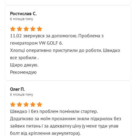
Ростислав С.
6 місяців тому
11.02 звернувся за допомогою. Проблема з
генератором VW GOLF 6.
Хлопці оперативно приступили до роботи. Швидко
все зробили .
Щиро дякую.
Рекомендую
Олег П.
6 місяців тому
Швидко і без проблем поміняли стартер.
Додатково за моїм проханням зняли підкрилок без
зайвих питань і за адекватну ціну (у мене туди упав
болт від кріплення акумулятора).