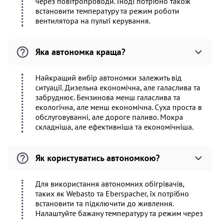
через повітропроводи. Іноді потрібно також
встановити температуру та режим роботи
вентилятора на пульті керування.
Яка автономка краща?
Найкращий вибір автономки залежить від
ситуації. Дизельна економічна, але галаслива та
забруднює. Бензинова менш галаслива та
екологічна, але менш економічна. Суха проста в
обслуговуванні, але дороге паливо. Мокра
складніша, але ефективніша та економічніша.
Як користуватись автономкою?
Для використання автономних обігрівачів,
таких як Webasto та Eberspacher, їх потрібно
встановити та підключити до живлення.
Налаштуйте бажану температуру та режим через