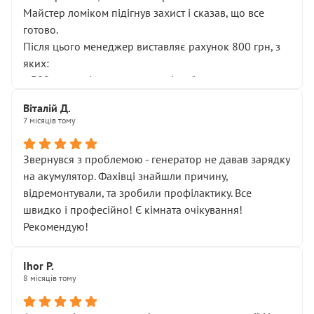
Майстер ломіком підігнув захист і сказав, що все
готово.
Після цього менеджер виставляє рахунок 800 грн, з
яких:
• 300 грн — діагностика гальмівної системи
• 500 грн — діагностика ходової, яку я НЕ замовляв і
Віталій Д.
НЕ погоджував
7 місяців тому
Я оплатив, але одразу звернув увагу, що це нав’язана
послуга. Тим більше, я був поруч і жодної реальної
Звернувся з проблемою - генератор не давав зарядку
діагностики ходової не проводилось. Після
на акумулятор. Фахівці знайшли причину,
зауваження гроші за цю “послугу” повернули, що
відремонтували, та зробили профілактику. Все
лише підтвердило мою правоту.
швидко і професійно! Є кімната очікування!
Але головне — я виїжджаю з боксу, і скрип у гальмах
Рекомендую!
залишився таким самим, як і був. Тобто оплачена
“діагностика гальм” фактично нічого не дала.
Далі ситуація тільки погіршилась:
Ihor P.
8 місяців тому
• сказали, що тепер “потрібно знімати колеса”
• що біля авто стояти вже не можна