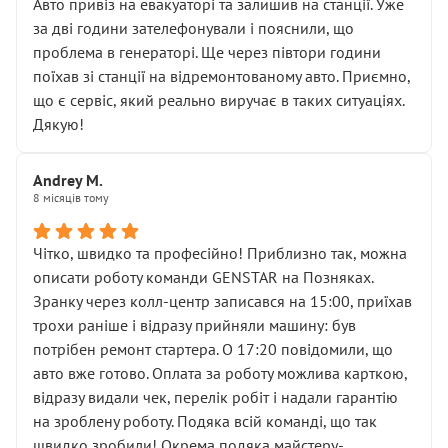
• почали озвучувати купу додаткових робіт без
Авто привіз на евакуаторі та залишив на станції. Уже
чіткого пояснення
за дві години зателефонували і пояснили, що
( ну все зняли та доробили) дякую!
проблема в генераторі. Ще через півтори години
Окремий момент, який виглядає абсурдно:
поїхав зі станції на відремонтованому авто. Приємно,
мені заявили, що бачок гальмівної рідини потрібно
що є сервіс, який реально виручає в таких ситуаціях.
міняти разом із головним гальмівним циліндром у
Дякую!
зборі.
Для людини, яка хоча б трохи розуміється на техніці,
Andrey M.
це звучить як мінімум непрофесійно, а як максимум —
8 місяців тому
спроба продати дорогий вузол замість елементарних
ущільнювачів.
Чітко, швидко та професійно! Приблизно так, можна
Що прикро — це не перший мій візит. Раніше міняв у
описати роботу команди GENSTAR на Позняках.
вас стартер, і тоді сервіс наче справив хороше
Зранку через колл-центр записався на 15:00, приїхав
враження. Але згодом знайшов декілька гайок під
трохи раніше і відразу прийняли машину: був
лобовим склом. Мені пояснили, що це “старі гайки, які
потрібен ремонт стартера. О 17:20 повідомили, що
відкручували”, і попросили не хвилюватися. ( надіюсь
авто вже готово. Оплата за роботу можлива карткою,
новий власник, не застяг в полі))
відразу видали чек, перелік робіт і надали гарантію
Але після нинішнього візиту такі дрібниці вже не
на зроблену роботу. Подяка всій команді, що так
здаються дрібницями.
швидко зробили! Окрема подяка майстеру-