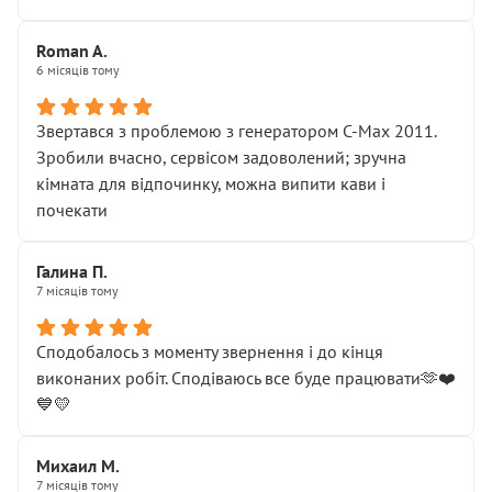
Roman A.
6 місяців тому
Звертався з проблемою з генератором C-Max 2011.
Зробили вчасно, сервісом задоволений; зручна
кімната для відпочинку, можна випити кави і
почекати
Галина П.
7 місяців тому
Сподобалось з моменту звернення і до кінця
виконаних робіт. Сподіваюсь все буде працювати🫶❤️
💙💛
Михаил М.
7 місяців тому