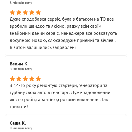
8 місяців тому
Дуже сподобався сервіс, була з батьком на ТО все
зробили швидко та якісно, раджу всім своїм
знайомим даний сервіс, менеджера все розказують
досупною мовою, слюсарядуже приємні та вічлеві.
Візитом залишились задоволені
Вадим К.
8 місяців тому
З 14-го року ремонтую стартери,генератори та
турбіну своїх авто в генстарі . Дуже задоволений
якістю робіт,гарантією,сроками виконання. Так
тримати!
Саша К.
8 місяців тому