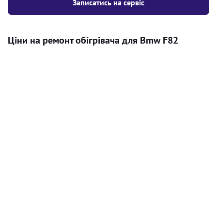
Записатись на сервіс
Ціни на ремонт обігрівача для Bmw F82
Послуга
Ціна
Автономний обігрівач
Безкоштовний розрахунок ціни
Безкоштовно
установки автономного обігрівача
Встановлення повітряного
8000
грн
автономного опалювача
Встановлення рідинного
10000
грн
автономного опалювача