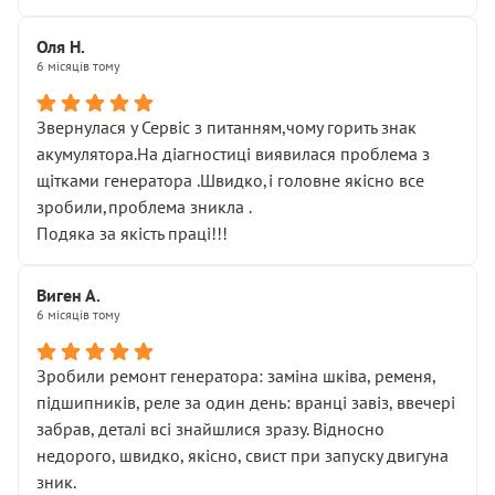
Оля Н.
6 місяців тому
Звернулася у Сервіс з питанням,чому горить знак
акумулятора.На діагностиці виявилася проблема з
щітками генератора .Швидко,і головне якісно все
зробили,проблема зникла .
Подяка за якість праці!!!
Виген А.
6 місяців тому
Зробили ремонт генератора: заміна шківа, ременя,
підшипників, реле за один день: вранці завіз, ввечері
забрав, деталі всі знайшлися зразу. Відносно
недорого, швидко, якісно, свист при запуску двигуна
зник.