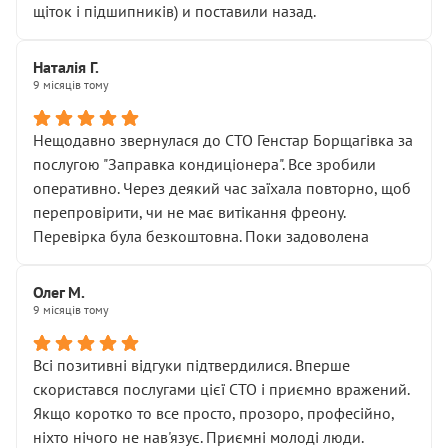
щіток і підшипників) и поставили назад.
Наталія Г.
9 місяців тому
Нещодавно звернулася до СТО Генстар Борщагівка за
послугою "Заправка кондиціонера". Все зробили
оперативно. Через деякий час заїхала повторно, щоб
перепровірити, чи не має витікання фреону.
Перевірка була безкоштовна. Поки задоволена
Олег М.
9 місяців тому
Всі позитивні відгуки підтвердилися. Вперше
скористався послугами цієї СТО і приємно вражений.
Якщо коротко то все просто, прозоро, професійно,
ніхто нічого не нав'язує. Приємні молоді люди.