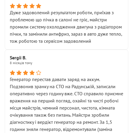
Дуже задоволений результатом роботи, приїхав з
проблемою що пічка в салоні не гріє, майстри
промили систему охолодження двигуна з радіатором
пічки, та замінили антифриз, зараз в авто дуже тепло,
тож роботою та сервісом задоволений
Sergii B.
8 місяців тому
Генератор перестав давати заряд на аккум.
Подзвонив зранку на СТО на Радунській, записали
оперативно через годину вже. СТО справило приємне
враження на перший погляд, охайні та чисті робочі
місця майстрів, чемний персонал, чистота, кімната
очікування також без питань. Майстри зробили
діагностику і вердікт генератор на ремонт. За 1,5
години зняли генератор, відремонтували (заміна