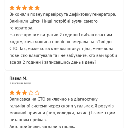
Виконали повну перевірку та дефіктовку генератора.
Замінили щітки і інші потрібні вузли самого
генератора.
На все про все витратив 2 години і виїхав власним
ходом, хоча машина повністю вмерала на вʼїзді до
СТО. Так, може когось не влаштовує ціна, мене вона
повністю влаштувала та і не забувайте, хто вам зроби
все за 2 години і записавшись день в день?
Павел М.
7 місяців тому
Записався на СТО виключно на діагностику
гальмівної системи через скрип у гальмах. Я розумів
можливі причини (пил, колодки, захист) і саме з цим
питанням приїхав.
Авто прийняли, загнали в гараж.