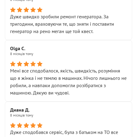
• належної уваги до авто
• прозорості в роботах і рахунках
• реальної діагностики, а не формального
Дуже швидко зробили ремонт генератора. За
“подивились і поїхав”
тригодини, враховуючи те, що зняти і поставити
На жаль, складається враження, що сервіс працює не
генератор на рено меган ще той квест.
на якість, а “аби швидше і дорожче”. Саме це і псує
загальне враження та бажання повертатися.
Olga С.
Стосовно комунікації - все добре
8 місяців тому
Мені все сподобалося, якість, швидкість, розуміння
що я жінка і не тямлю в машинах. Нічого лишнього не
робили, а навпаки допомогли розібратися з
машиною. Дякую ви чудові.
Диана Д.
8 місяців тому
Дуже сподобався сервіс, була з батьком на ТО все