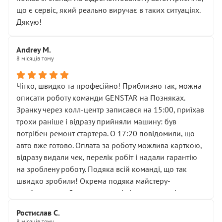
мені заявили, що бачок гальмівної рідини потрібно
що є сервіс, який реально виручає в таких ситуаціях.
міняти разом із головним гальмівним циліндром у
Дякую!
зборі.
Для людини, яка хоча б трохи розуміється на техніці,
Andrey M.
це звучить як мінімум непрофесійно, а як максимум —
8 місяців тому
спроба продати дорогий вузол замість елементарних
ущільнювачів.
Чітко, швидко та професійно! Приблизно так, можна
Що прикро — це не перший мій візит. Раніше міняв у
описати роботу команди GENSTAR на Позняках.
вас стартер, і тоді сервіс наче справив хороше
Зранку через колл-центр записався на 15:00, приїхав
враження. Але згодом знайшов декілька гайок під
трохи раніше і відразу прийняли машину: був
лобовим склом. Мені пояснили, що це “старі гайки, які
потрібен ремонт стартера. О 17:20 повідомили, що
відкручували”, і попросили не хвилюватися. ( надіюсь
авто вже готово. Оплата за роботу можлива карткою,
новий власник, не застяг в полі))
відразу видали чек, перелік робіт і надали гарантію
Але після нинішнього візиту такі дрібниці вже не
на зроблену роботу. Подяка всій команді, що так
здаються дрібницями.
швидко зробили! Окрема подяка майстеру-
Я — клієнт, який працює на довірі, і саме її цей сервіс
приймальнику Олександру: всі чітко та по суті.
серйозно підірвав.
Молодці! Однозначно буду радити своїм знайомим
Хотілося б більше:
Ростислав С.
звертатися до цього автосервісу.
8 місяців тому