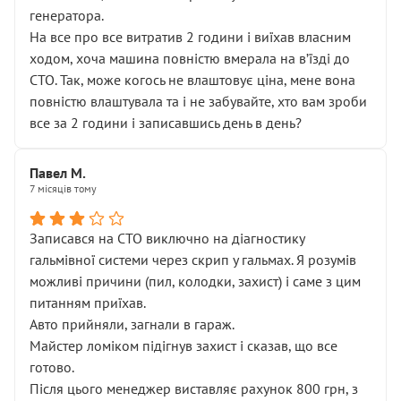
генератора.
На все про все витратив 2 години і виїхав власним
ходом, хоча машина повністю вмерала на вʼїзді до
СТО. Так, може когось не влаштовує ціна, мене вона
повністю влаштувала та і не забувайте, хто вам зроби
все за 2 години і записавшись день в день?
Павел М.
7 місяців тому
Записався на СТО виключно на діагностику
гальмівної системи через скрип у гальмах. Я розумів
можливі причини (пил, колодки, захист) і саме з цим
питанням приїхав.
Авто прийняли, загнали в гараж.
Майстер ломіком підігнув захист і сказав, що все
готово.
Після цього менеджер виставляє рахунок 800 грн, з