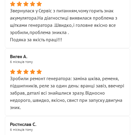
Звернулася у Сервіс з питанням,чому горить знак
акумулятора.На діагностиці виявилася проблема з
щітками генератора .Швидко,і головне якісно все
зробили,проблема зникла .
Подяка за якість праці!!!
Виген А.
6 місяців тому
Зробили ремонт генератора: заміна шківа, ременя,
підшипників, реле за один день: вранці завіз, ввечері
забрав, деталі всі знайшлися зразу. Відносно
недорого, швидко, якісно, свист при запуску двигуна
зник.
Ростислав С.
6 місяців тому