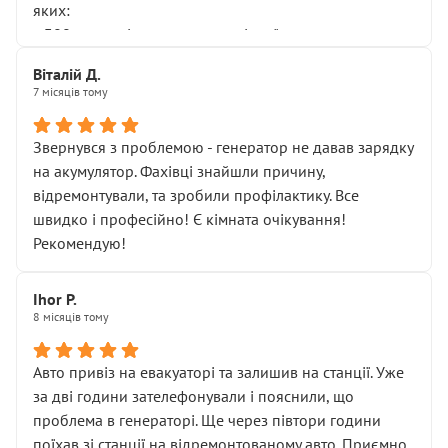
яких:
• 300 грн — діагностика гальмівної системи
• 500 грн — діагностика ходової, яку я НЕ замовляв і
Віталій Д.
НЕ погоджував
7 місяців тому
Я оплатив, але одразу звернув увагу, що це нав’язана
послуга. Тим більше, я був поруч і жодної реальної
Звернувся з проблемою - генератор не давав зарядку
діагностики ходової не проводилось. Після
на акумулятор. Фахівці знайшли причину,
зауваження гроші за цю “послугу” повернули, що
відремонтували, та зробили профілактику. Все
лише підтвердило мою правоту.
швидко і професійно! Є кімната очікування!
Але головне — я виїжджаю з боксу, і скрип у гальмах
Рекомендую!
залишився таким самим, як і був. Тобто оплачена
“діагностика гальм” фактично нічого не дала.
Далі ситуація тільки погіршилась:
Ihor P.
8 місяців тому
• сказали, що тепер “потрібно знімати колеса”
• що біля авто стояти вже не можна
• почали озвучувати купу додаткових робіт без
Авто привіз на евакуаторі та залишив на станції. Уже
чіткого пояснення
за дві години зателефонували і пояснили, що
( ну все зняли та доробили) дякую!
проблема в генераторі. Ще через півтори години
Окремий момент, який виглядає абсурдно:
поїхав зі станції на відремонтованому авто. Приємно,