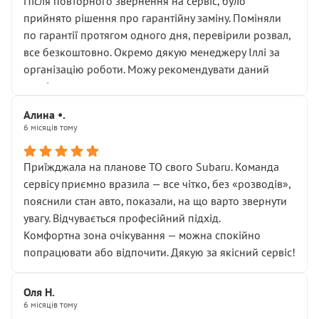
Після повторного звернення на сервіс, було
прийнято рішення про гарантійну заміну. Поміняли
по гарантії протягом одного дня, перевірили розвал,
все безкоштовно. Окремо дякую менеджеру Іллі за
організацію роботи. Можу рекомендувати даний
сервіс.
Алина •.
6 місяців тому
Приїжджала на планове ТО свого Subaru. Команда
сервісу приємно вразила — все чітко, без «розводів»,
пояснили стан авто, показали, на що варто звернути
увагу. Відчувається професійний підхід.
Комфортна зона очікування — можна спокійно
попрацювати або відпочити. Дякую за якісний сервіс!
Оля Н.
6 місяців тому