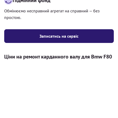
Підмінний фонд
Обмінюємо несправний агрегат на справний — без
простою.
Записатись на сервіс
Ціни на ремонт карданного валу для Bmw F80
Послуга
Ціна
Карданний вал
Діагностика карданного валу на авто (
500
візуальний огляд, перевірка люфтів та стану
грн
всіх доступних елементів)