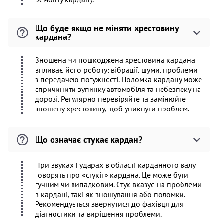
Що буде якщо не міняти хрестовину
кардана?
Зношена чи пошкоджена хрестовина кардана
впливає його роботу: вібрації, шуми, проблеми
з передачею потужності. Поломка кардану може
спричинити зупинку автомобіля та небезпеку на
дорозі. Регулярно перевіряйте та замінюйте
зношену хрестовину, щоб уникнути проблем.
Що означає стукає кардан?
При звуках і ударах в області карданного валу
говорять про «стукіт» кардана. Це може бути
гучним чи випадковим. Стук вказує на проблеми
в кардані, такі як зношування або поломки.
Рекомендується звернутися до фахівця для
діагностики та вирішення проблеми.