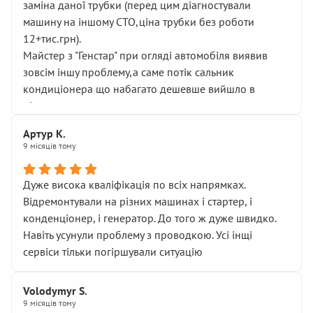
заміна даної трубки (перед цим діагностували
машину на іншому СТО,ціна трубки без роботи
12+тис.грн).
Майстер з "Генстар" при огляді автомобіля виявив
зовсім іншу проблему,а саме потік сальник
кондиціонера що набагато дешевше вийшло в
підсумку.
Дуже дякую за швидкий і професійний ремонт!
Артур К.
9 місяців тому
Дуже висока кваліфікація по всіх напрямках.
Відремонтували на різних машинах і стартер, і
конденціонер, і генератор. До того ж дуже швидко.
Навіть усунули проблему з проводкою. Усі інщі
сервіси тільки погіршували ситуацію
Volodymyr S.
9 місяців тому