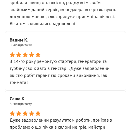
зробили швидко та якісно, раджу всім своїм
знайомим даний сервіс, менеджера все розказують
досупною мовою, слюсарядуже приємні та вічлеві.
Візитом залишились задоволені
Вадим К.
8 місяців тому
З 14-го року ремонтую стартери,генератори та
турбіну своїх авто в генстарі . Дуже задоволений
якістю робіт,гарантією,сроками виконання. Так
тримати!
Саша К.
8 місяців тому
Дуже задоволений результатом роботи, приїхав з
проблемою що пічка в салоні не гріє, майстри