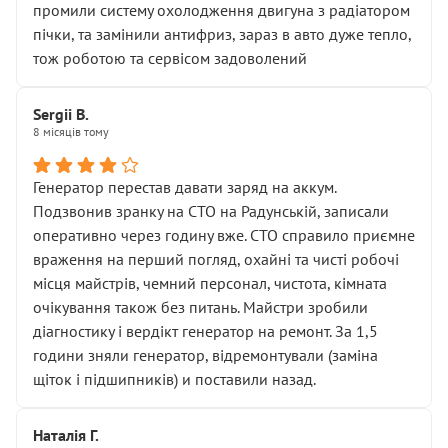
промили систему охолодження двигуна з радіатором
пічки, та замінили антифриз, зараз в авто дуже тепло,
тож роботою та сервісом задоволений
Sergii B.
8 місяців тому
Генератор перестав давати заряд на аккум.
Подзвонив зранку на СТО на Радунській, записали
оперативно через годину вже. СТО справило приємне
враження на перший погляд, охайні та чисті робочі
місця майстрів, чемний персонал, чистота, кімната
очікування також без питань. Майстри зробили
діагностику і вердікт генератор на ремонт. За 1,5
години зняли генератор, відремонтували (заміна
щіток і підшипників) и поставили назад.
Наталія Г.