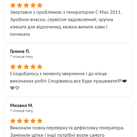
Звертався з проблемою з генератором C-Max 2011.
Зробили вчасно, сервісом задоволений; зручна
кімната для відпочинку, можна випити кави і
почекати
Галина П.
7 місяців тому
Сподобалось з моменту звернення і до кінця
виконаних робіт. Сподіваюсь все буде працювати🫶❤️
💙💛
Михаил М.
7 місяців тому
Виконали повну перевірку та дефіктовку генератора.
Замінили щітки і інші потрібні вузли самого