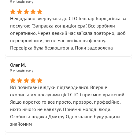
9 місяців тому
Нещодавно звернулася до СТО Генстар Борщагівка за
послугою "Заправка кондиціонера". Все зробили
оперативно. Через деякий час заїхала повторно, щоб
перепровірити, чи не має витікання фреону.
Перевірка була безкоштовна. Поки задоволена
Олег М.
9 місяців тому
Всі позитивні відгуки підтвердилися. Вперше
скористався послугами цієї СТО і приємно вражений.
Якщо коротко то все просто, прозоро, професійно,
ніхто нічого не нав'язує. Приємні молоді люди.
Особиста подяка Дмитру. Однозначно буду радити
знайомим