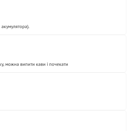
 акумулятора).
у, можна випити кави і почекати