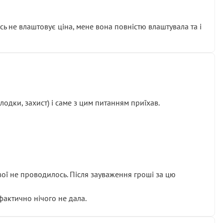
сь не влаштовує ціна, мене вона повністю влаштувала та і
одки, захист) і саме з цим питанням приїхав.
ової не проводилось. Після зауваження гроші за цю
 фактично нічого не дала.