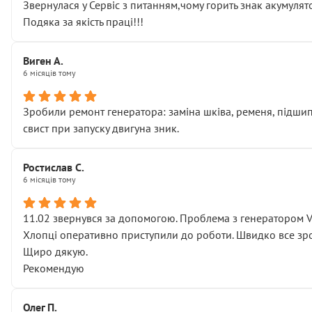
Звернулася у Сервіс з питанням,чому горить знак акумуля
Подяка за якість праці!!!
Виген А.
6 місяців тому
Зробили ремонт генератора: заміна шківа, ременя, підшипни
свист при запуску двигуна зник.
Ростислав С.
6 місяців тому
11.02 звернувся за допомогою. Проблема з генератором 
Хлопці оперативно приступили до роботи. Швидко все зро
Щиро дякую.
Рекомендую
Олег П.