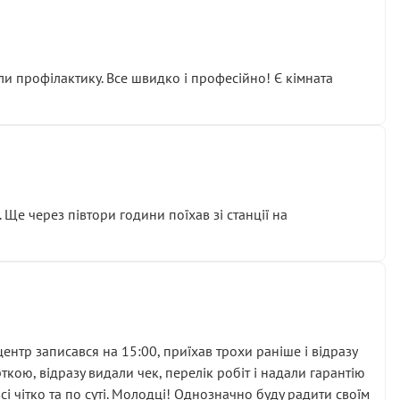
ли профілактику. Все швидко і професійно! Є кімната
ати дорогий вузол замість елементарних ущільнювачів.
м знайшов декілька гайок під лобовим склом. Мені
 Ще через півтори години поїхав зі станції на
ня та бажання повертатися.
нтр записався на 15:00, приїхав трохи раніше і відразу
кою, відразу видали чек, перелік робіт і надали гарантію
 чітко та по суті. Молодці! Однозначно буду радити своїм