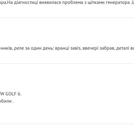
тора.На діагностиці виявилася проблема з щітками генератора 
ків, реле за один день: вранці завіз, ввечері забрав, деталі в
VW GOLF 6.
били .