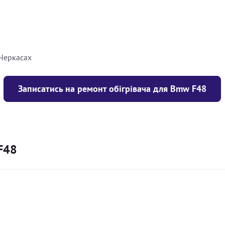
8000
грн
10000
грн
 Черкасах
Записатись на ремонт обігрівача для Bmw F48
F48