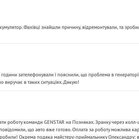
ояснення
кумулятор. Фахівці знайшли причину, відремонтували, та зроби
 разом із головним гальмівним циліндром у зборі.
звучить як мінімум непрофесійно, а як максимум — спроба прод
тартер, і тоді сервіс наче справив хороше враження. Але згодо
и не хвилюватися. ( надіюсь новий власник, не застяг в полі))
я дрібницями.
йозно підірвав.
ві години зателефонували і пояснили, що проблема в генераторі.
о виручає в таких ситуаціях. Дякую!
їхав”
ість, а “аби швидше і дорожче”. Саме це і псує загальне вражен
ти роботу команди GENSTAR на Позняках. Зранку через колл-це
овідомили, що авто вже готово. Оплата за роботу можлива карт
зробили! Окрема подяка майстеру-приймальнику Олександру: всі