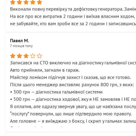
Виконали повну перевірку та дефіктовку генератора. Замін
На все про все витратив 2 години і виїхав власним ходом,
не забувайте, хто вам зроби все за 2 години і записавшись
Павел М.
7 місяців тому
Записався на СТО виключно на діагностику гальмівної сист
Авто прийняли, загнали в гараж.
Майстер ломіком підігнув захист і сказав, що все готово.
Після цього менеджер виставляє рахунок 800 грн, з яких:
• 300 грн — діагностика гальмівної системи
• 500 грн — діагностика ходової, яку я НЕ замовляв і НЕ 
Я оплатив, але одразу звернув увагу, що це нав’язана посл
“послугу” повернули, що лише підтвердило мою правоту.
Але головне — я виїжджаю з боксу, і скрип у гальмах залиш
Далі ситуація тільки погіршилась:
• сказали, що тепер “потрібно знімати колеса”