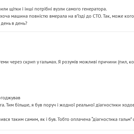
или щітки і інші потрібні вузли самого генератора.
 хоча машина повністю вмерала на вʼїзді до СТО. Так, може кого
 день в день?
еми через скрип у гальмах. Я розумів можливі причини (пил, кол
погоджував
уга. Тим більше, я був поруч і жодної реальної діагностики ход
ився таким самим, як і був. Тобто оплачена “діагностика гальм”