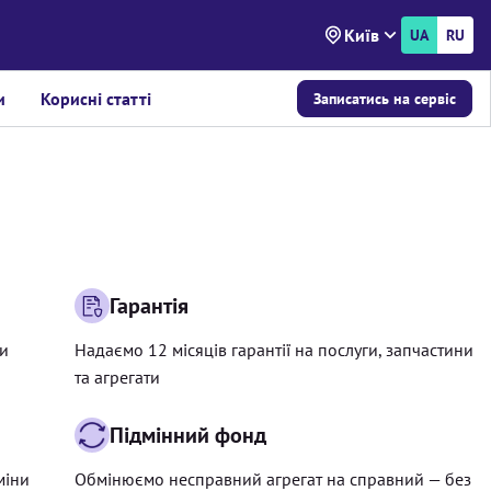
Київ
UA
RU
и
Корисні статті
Записатись на сервіс
Гарантія
ри
Надаємо 12 місяців гарантії на послуги, запчастини
та агрегати
Підмінний фонд
міни
Обмінюємо несправний агрегат на справний — без