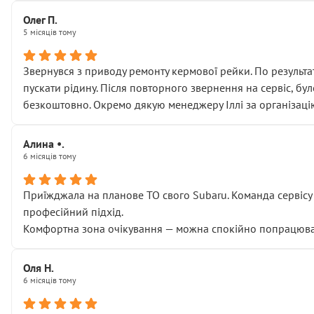
Олег П.
5 місяців тому
Звернувся з приводу ремонту кермової рейки. По результат
пускати рідину. Після повторного звернення на сервіс, бу
безкоштовно. Окремо дякую менеджеру Іллі за організаці
Алина •.
6 місяців тому
Приїжджала на планове ТО свого Subaru. Команда сервісу п
професійний підхід.
Комфортна зона очікування — можна спокійно попрацювати
Оля Н.
6 місяців тому