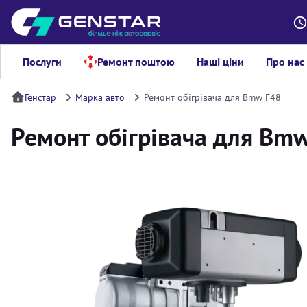
Послуги
Ремонт поштою
Наші ціни
Про нас
Генстар
Марка авто
Ремонт обігрівача для Bmw F48
Ремонт обігрівача для Bm