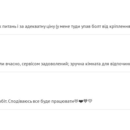
итань і за адекватну ціну (у мене туди упав болт від кріплення
и вчасно, сервісом задоволений; зручна кімната для відпочинк
обіт. Сподіваюсь все буде працювати🫶❤️💙💛