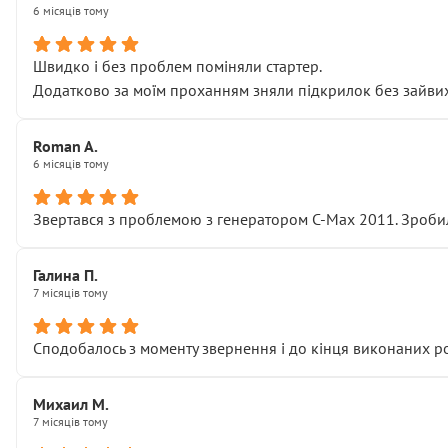
6 місяців тому
Швидко і без проблем поміняли стартер.
Додатково за моїм проханням зняли підкрилок без зайвих п
Roman A.
6 місяців тому
Звертався з проблемою з генератором C-Max 2011. Зробил
Галина П.
7 місяців тому
Сподобалось з моменту звернення і до кінця виконаних р
Михаил М.
7 місяців тому