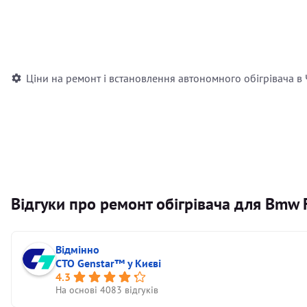
Встановлення повітряного автономного опалювача
Встановлення рідинного автономного опалювача
Ціни на ремонт і встановлення автономного обігрівача в
Відгуки про ремонт обігрівача для Bmw 
Відмінно
СТО Genstar™ у Києві
4.3
На основі 4083 відгуків