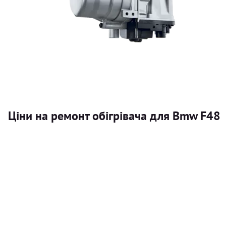
Ціни на ремонт обігрівача для Bmw F48
Послуга
Автономний обігрівач
Безкоштовний розрахунок ціни установки автономного об