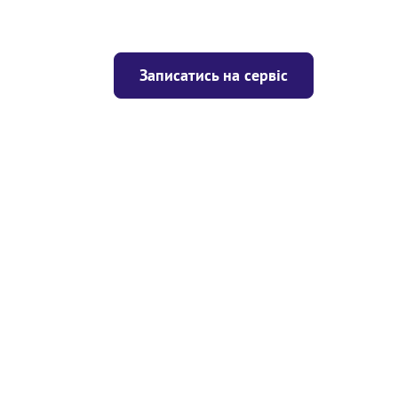
Записатись на сервіс
Ціна
ігрівача
Безкоштовно