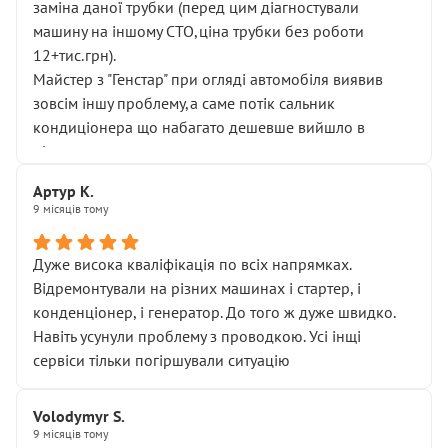
заміна даної трубки (перед цим діагностували
машину на іншому СТО,ціна трубки без роботи
12+тис.грн).
Майстер з "Генстар" при огляді автомобіля виявив
зовсім іншу проблему,а саме потік сальник
кондиціонера що набагато дешевше вийшло в
підсумку.
Дуже дякую за швидкий і професійний ремонт!
Артур К.
9 місяців тому
Дуже висока кваліфікація по всіх напрямках.
Відремонтували на різних машинах і стартер, і
конденціонер, і генератор. До того ж дуже швидко.
Навіть усунули проблему з проводкою. Усі інщі
сервіси тільки погіршували ситуацію
Volodymyr S.
9 місяців тому