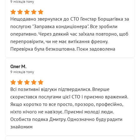
9 місяців тому
Нещодавно звернулася до СТО Генстар Борщагівка за
послугою "Заправка кондиціонера". Все зробили
оперативно. Через деякий час заїхала повторно, щоб
перепровірити, чи не має витікання фреону.
Перевірка була безкоштовна. Поки задоволена
Олег М.
9 місяців тому
Всі позитивні відгуки підтвердилися. Вперше
скористався послугами цієї СТО і приємно вражений.
Якщо коротко то все просто, прозоро, професійно,
ніхто нічого не нав'язує. Приємні молоді люди.
Особиста подяка Дмитру. Однозначно буду радити
знайомим