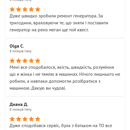
• належної уваги до авто
• прозорості в роботах і рахунках
• реальної діагностики, а не формального
Дуже швидко зробили ремонт генератора. За
“подивились і поїхав”
тригодини, враховуючи те, що зняти і поставити
На жаль, складається враження, що сервіс працює не
генератор на рено меган ще той квест.
на якість, а “аби швидше і дорожче”. Саме це і псує
загальне враження та бажання повертатися.
Olga С.
Стосовно комунікації - все добре
8 місяців тому
Мені все сподобалося, якість, швидкість, розуміння
що я жінка і не тямлю в машинах. Нічого лишнього не
робили, а навпаки допомогли розібратися з
машиною. Дякую ви чудові.
Диана Д.
8 місяців тому
Дуже сподобався сервіс, була з батьком на ТО все