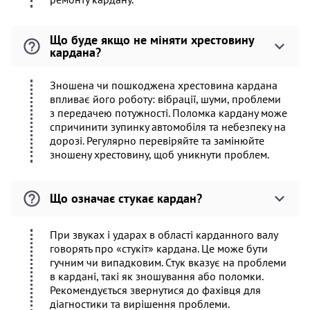
Що буде якщо не міняти хрестовину
кардана?
Зношена чи пошкоджена хрестовина кардана
впливає його роботу: вібрації, шуми, проблеми
з передачею потужності. Поломка кардану може
спричинити зупинку автомобіля та небезпеку на
дорозі. Регулярно перевіряйте та замінюйте
зношену хрестовину, щоб уникнути проблем.
Що означає стукає кардан?
При звуках і ударах в області карданного валу
говорять про «стукіт» кардана. Це може бути
гучним чи випадковим. Стук вказує на проблеми
в кардані, такі як зношування або поломки.
Рекомендується звернутися до фахівця для
діагностики та вирішення проблеми.