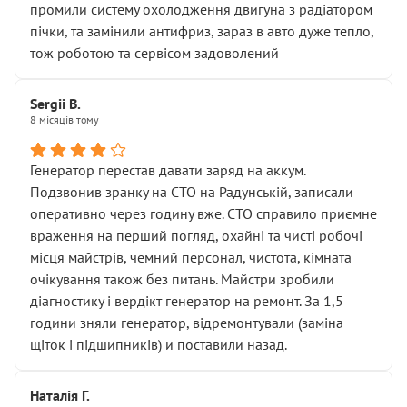
промили систему охолодження двигуна з радіатором
пічки, та замінили антифриз, зараз в авто дуже тепло,
тож роботою та сервісом задоволений
Sergii B.
8 місяців тому
Генератор перестав давати заряд на аккум.
Подзвонив зранку на СТО на Радунській, записали
оперативно через годину вже. СТО справило приємне
враження на перший погляд, охайні та чисті робочі
місця майстрів, чемний персонал, чистота, кімната
очікування також без питань. Майстри зробили
діагностику і вердікт генератор на ремонт. За 1,5
години зняли генератор, відремонтували (заміна
щіток і підшипників) и поставили назад.
Наталія Г.