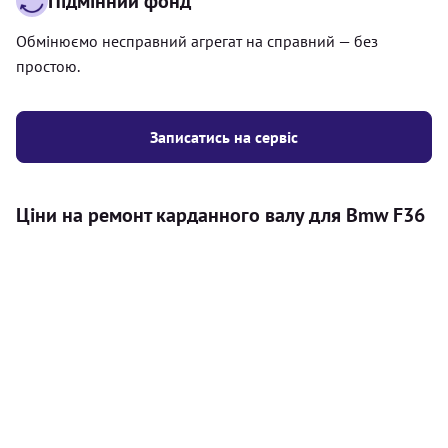
Підмінний фонд
Обмінюємо несправний агрегат на справний — без
простою.
Записатись на сервіс
Ціни на ремонт карданного валу для Bmw F36
Послуга
Ціна
Карданний вал
Діагностика карданного валу на авто (
500
візуальний огляд, перевірка люфтів та стану
грн
всіх доступних елементів)