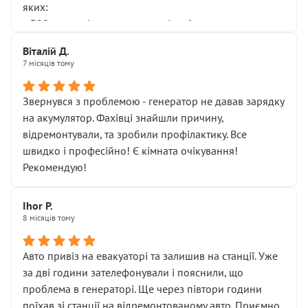
яких:
• 300 грн — діагностика гальмівної системи
• 500 грн — діагностика ходової, яку я НЕ замовляв і
Віталій Д.
НЕ погоджував
7 місяців тому
Я оплатив, але одразу звернув увагу, що це нав’язана
послуга. Тим більше, я був поруч і жодної реальної
Звернувся з проблемою - генератор не давав зарядку
діагностики ходової не проводилось. Після
на акумулятор. Фахівці знайшли причину,
зауваження гроші за цю “послугу” повернули, що
відремонтували, та зробили профілактику. Все
лише підтвердило мою правоту.
швидко і професійно! Є кімната очікування!
Але головне — я виїжджаю з боксу, і скрип у гальмах
Рекомендую!
залишився таким самим, як і був. Тобто оплачена
“діагностика гальм” фактично нічого не дала.
Далі ситуація тільки погіршилась:
Ihor P.
8 місяців тому
• сказали, що тепер “потрібно знімати колеса”
• що біля авто стояти вже не можна
• почали озвучувати купу додаткових робіт без
Авто привіз на евакуаторі та залишив на станції. Уже
чіткого пояснення
за дві години зателефонували і пояснили, що
( ну все зняли та доробили) дякую!
проблема в генераторі. Ще через півтори години
Окремий момент, який виглядає абсурдно:
поїхав зі станції на відремонтованому авто. Приємно,