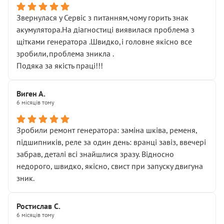
Звернулася у Сервіс з питанням,чому горить знак
акумулятора.На діагностиці виявилася проблема з
щітками генератора .Швидко,і головне якісно все
зробили,проблема зникла .
Подяка за якість праці!!!
Виген А.
6 місяців тому
Зробили ремонт генератора: заміна шківа, ременя,
підшипників, реле за один день: вранці завіз, ввечері
забрав, деталі всі знайшлися зразу. Відносно
недорого, швидко, якісно, свист при запуску двигуна
зник.
Ростислав С.
6 місяців тому