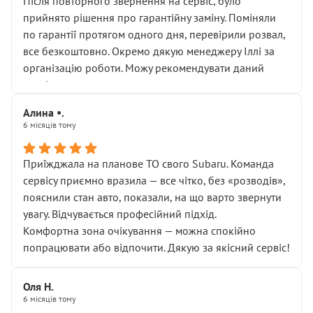
Після повторного звернення на сервіс, було
прийнято рішення про гарантійну заміну. Поміняли
по гарантії протягом одного дня, перевірили розвал,
все безкоштовно. Окремо дякую менеджеру Іллі за
організацію роботи. Можу рекомендувати даний
сервіс.
Алина •.
6 місяців тому
Приїжджала на планове ТО свого Subaru. Команда
сервісу приємно вразила — все чітко, без «розводів»,
пояснили стан авто, показали, на що варто звернути
увагу. Відчувається професійний підхід.
Комфортна зона очікування — можна спокійно
попрацювати або відпочити. Дякую за якісний сервіс!
Оля Н.
6 місяців тому