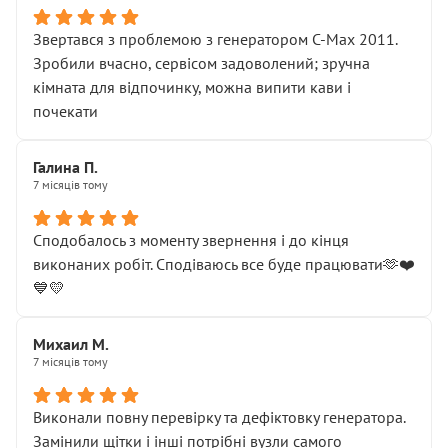
Звертався з проблемою з генератором C-Max 2011.
Зробили вчасно, сервісом задоволений; зручна
кімната для відпочинку, можна випити кави і
почекати
Галина П.
7 місяців тому
Сподобалось з моменту звернення і до кінця
виконаних робіт. Сподіваюсь все буде працювати🫶❤️
💙💛
Михаил М.
7 місяців тому
Виконали повну перевірку та дефіктовку генератора.
Замінили щітки і інші потрібні вузли самого