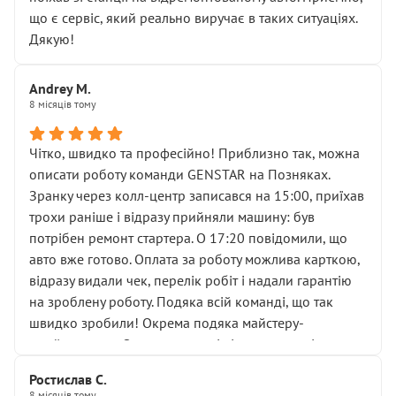
мені заявили, що бачок гальмівної рідини потрібно
що є сервіс, який реально виручає в таких ситуаціях.
міняти разом із головним гальмівним циліндром у
Дякую!
зборі.
Для людини, яка хоча б трохи розуміється на техніці,
Andrey M.
це звучить як мінімум непрофесійно, а як максимум —
8 місяців тому
спроба продати дорогий вузол замість елементарних
ущільнювачів.
Чітко, швидко та професійно! Приблизно так, можна
Що прикро — це не перший мій візит. Раніше міняв у
описати роботу команди GENSTAR на Позняках.
вас стартер, і тоді сервіс наче справив хороше
Зранку через колл-центр записався на 15:00, приїхав
враження. Але згодом знайшов декілька гайок під
трохи раніше і відразу прийняли машину: був
лобовим склом. Мені пояснили, що це “старі гайки, які
потрібен ремонт стартера. О 17:20 повідомили, що
відкручували”, і попросили не хвилюватися. ( надіюсь
авто вже готово. Оплата за роботу можлива карткою,
новий власник, не застяг в полі))
відразу видали чек, перелік робіт і надали гарантію
Але після нинішнього візиту такі дрібниці вже не
на зроблену роботу. Подяка всій команді, що так
здаються дрібницями.
швидко зробили! Окрема подяка майстеру-
Я — клієнт, який працює на довірі, і саме її цей сервіс
приймальнику Олександру: всі чітко та по суті.
серйозно підірвав.
Молодці! Однозначно буду радити своїм знайомим
Хотілося б більше:
Ростислав С.
звертатися до цього автосервісу.
8 місяців тому