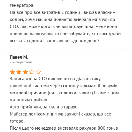
генератора.
На все про все витратив 2 години і виїхав власним
ходом, хоча машина повністю вмерала на вʼїзді до
СТО. Так, може когось не влаштовує ціна, мене вона
повністю влаштувала та і не забувайте, хто вам зроби
все за 2 години і записавшись день в день?
Павел М.
7 місяців тому
Записався на СТО виключно на діагностику
гальмівної системи через скрип у гальмах. Я розумів
можливі причини (пил, колодки, захист) і саме з цим
питанням приїхав.
Авто прийняли, загнали в гараж.
Майстер ломіком підігнув захист і сказав, що все
готово.
Після цього менеджер виставляє рахунок 800 грн, з