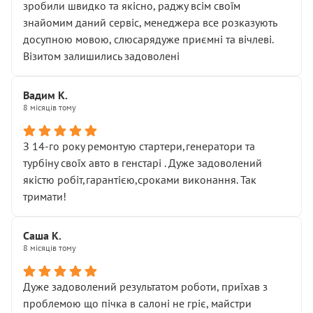
зробили швидко та якісно, раджу всім своїм
знайомим даний сервіс, менеджера все розказують
досупною мовою, слюсарядуже приємні та вічлеві.
Візитом залишились задоволені
Вадим К.
8 місяців тому
З 14-го року ремонтую стартери,генератори та
турбіну своїх авто в генстарі . Дуже задоволений
якістю робіт,гарантією,сроками виконання. Так
тримати!
Саша К.
8 місяців тому
Дуже задоволений результатом роботи, приїхав з
проблемою що пічка в салоні не гріє, майстри