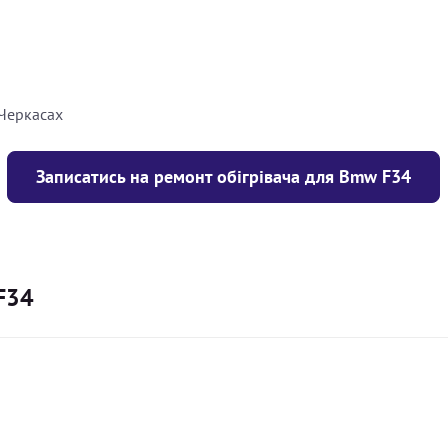
8000
грн
10000
грн
 Черкасах
Записатись на ремонт обігрівача для Bmw F34
F34