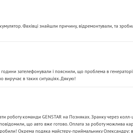
ояснення
кумулятор. Фахівці знайшли причину, відремонтували, та зроби
 разом із головним гальмівним циліндром у зборі.
звучить як мінімум непрофесійно, а як максимум — спроба прод
тартер, і тоді сервіс наче справив хороше враження. Але згодо
и не хвилюватися. ( надіюсь новий власник, не застяг в полі))
я дрібницями.
йозно підірвав.
ві години зателефонували і пояснили, що проблема в генераторі.
о виручає в таких ситуаціях. Дякую!
їхав”
ість, а “аби швидше і дорожче”. Саме це і псує загальне вражен
ти роботу команди GENSTAR на Позняках. Зранку через колл-це
овідомили, що авто вже готово. Оплата за роботу можлива карт
зробили! Окрема подяка майстеру-приймальнику Олександру: всі