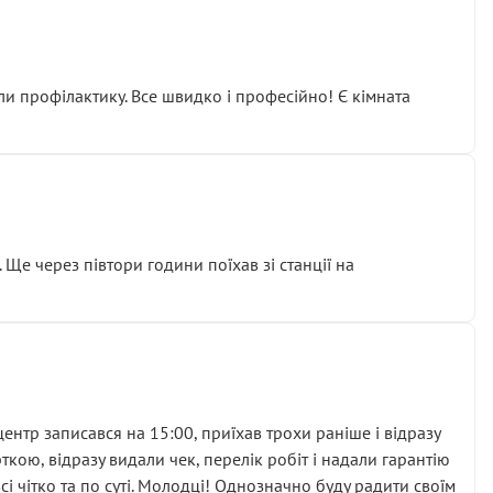
ли профілактику. Все швидко і професійно! Є кімната
ати дорогий вузол замість елементарних ущільнювачів.
м знайшов декілька гайок під лобовим склом. Мені
 Ще через півтори години поїхав зі станції на
ня та бажання повертатися.
нтр записався на 15:00, приїхав трохи раніше і відразу
кою, відразу видали чек, перелік робіт і надали гарантію
 чітко та по суті. Молодці! Однозначно буду радити своїм