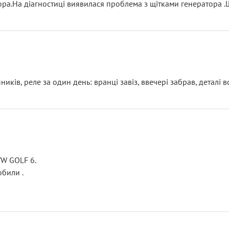
тора.На діагностиці виявилася проблема з щітками генератора 
ків, реле за один день: вранці завіз, ввечері забрав, деталі в
VW GOLF 6.
били .