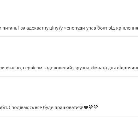
итань і за адекватну ціну (у мене туди упав болт від кріплення
и вчасно, сервісом задоволений; зручна кімната для відпочинк
обіт. Сподіваюсь все буде працювати🫶❤️💙💛