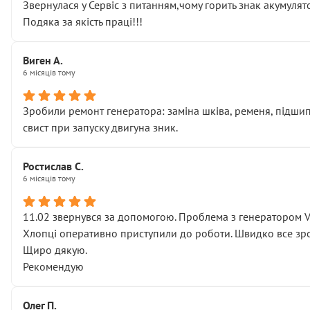
Звернулася у Сервіс з питанням,чому горить знак акумуля
Подяка за якість праці!!!
Виген А.
6 місяців тому
Зробили ремонт генератора: заміна шківа, ременя, підшипни
свист при запуску двигуна зник.
Ростислав С.
6 місяців тому
11.02 звернувся за допомогою. Проблема з генератором 
Хлопці оперативно приступили до роботи. Швидко все зро
Щиро дякую.
Рекомендую
Олег П.