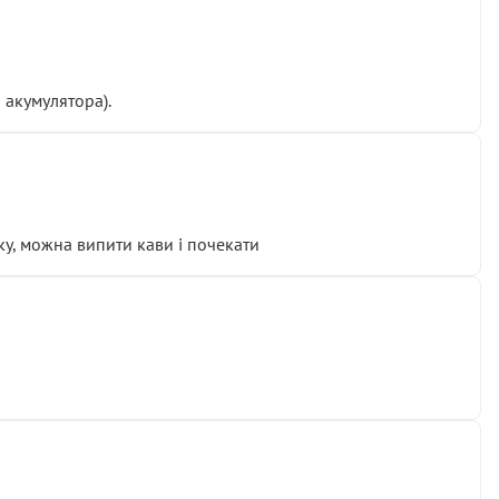
 акумулятора).
у, можна випити кави і почекати