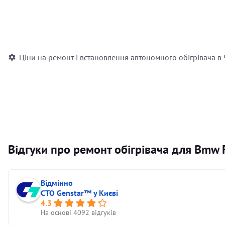
Встановлення повітряного автономного опалювача
Встановлення рідинного автономного опалювача
Ціни на ремонт і встановлення автономного обігрівача в
Відгуки про ремонт обігрівача для Bmw 
Відмінно
СТО Genstar™ у Києві
4.3
На основі 4092 відгуків