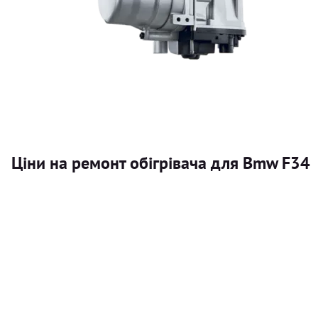
Ціни на ремонт обігрівача для Bmw F34
Послуга
Автономний обігрівач
Безкоштовний розрахунок ціни установки автономного об