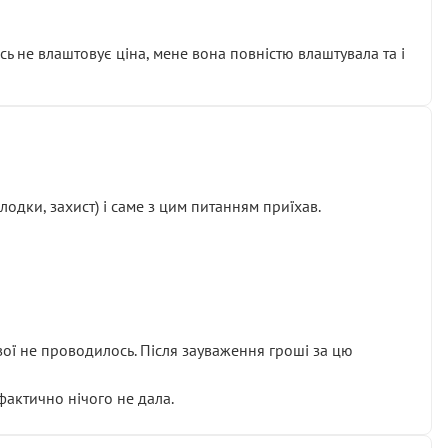
сь не влаштовує ціна, мене вона повністю влаштувала та і
одки, захист) і саме з цим питанням приїхав.
ової не проводилось. Після зауваження гроші за цю
 фактично нічого не дала.