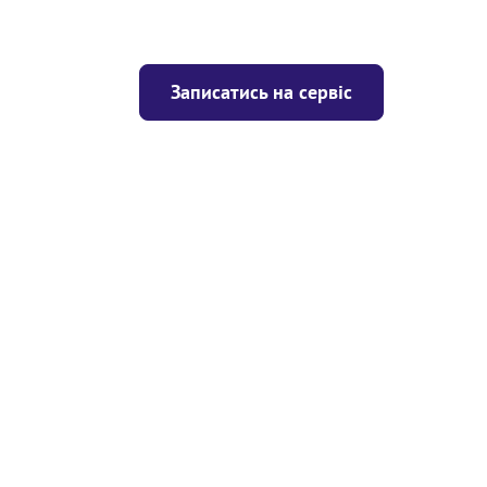
Записатись на сервіс
Ціна
ігрівача
Безкоштовно