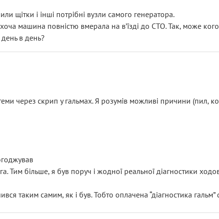
или щітки і інші потрібні вузли самого генератора.
 хоча машина повністю вмерала на вʼїзді до СТО. Так, може кого
 день в день?
еми через скрип у гальмах. Я розумів можливі причини (пил, кол
погоджував
уга. Тим більше, я був поруч і жодної реальної діагностики ход
ився таким самим, як і був. Тобто оплачена “діагностика гальм”