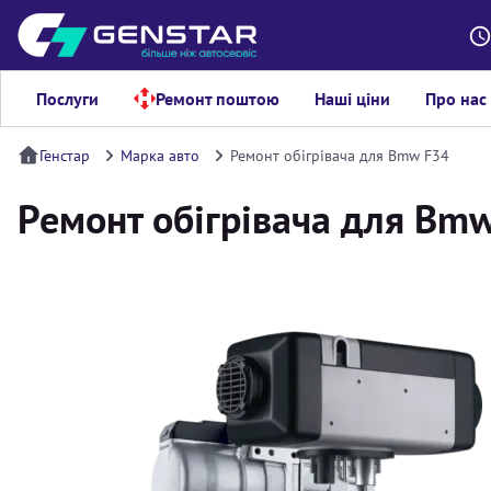
Послуги
Ремонт поштою
Наші ціни
Про нас
Генстар
Марка авто
Ремонт обігрівача для Bmw F34
Ремонт обігрівача для Bm