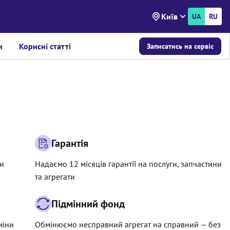
Київ
UA
RU
и
Корисні статті
Записатись на сервіс
Гарантія
ри
Надаємо 12 місяців гарантії на послуги, запчастини
та агрегати
Підмінний фонд
міни
Обмінюємо несправний агрегат на справний — без