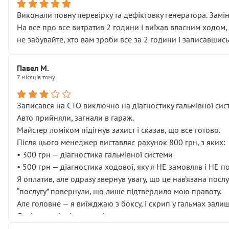
Виконали повну перевірку та дефіктовку генератора. Замін
На все про все витратив 2 години і виїхав власним ходом,
не забувайте, хто вам зроби все за 2 години і записавшись
Павел М.
7 місяців тому
Записався на СТО виключно на діагностику гальмівної сист
Авто прийняли, загнали в гараж.
Майстер ломіком підігнув захист і сказав, що все готово.
Після цього менеджер виставляє рахунок 800 грн, з яких:
• 300 грн — діагностика гальмівної системи
• 500 грн — діагностика ходової, яку я НЕ замовляв і НЕ 
Я оплатив, але одразу звернув увагу, що це нав’язана посл
“послугу” повернули, що лише підтвердило мою правоту.
Але головне — я виїжджаю з боксу, і скрип у гальмах залиш
Далі ситуація тільки погіршилась:
• сказали, що тепер “потрібно знімати колеса”