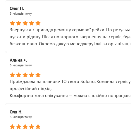
Олег П.
5 місяців тому
Звернувся з приводу ремонту кермової рейки. По результат
пускати рідину. Після повторного звернення на сервіс, бу
безкоштовно. Окремо дякую менеджеру Іллі за організаці
Алина •.
6 місяців тому
Приїжджала на планове ТО свого Subaru. Команда сервісу п
професійний підхід.
Комфортна зона очікування — можна спокійно попрацювати
Оля Н.
6 місяців тому