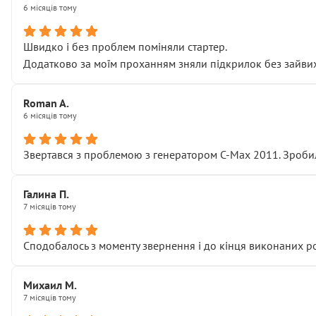
6 місяців тому
Швидко і без проблем поміняли стартер.
Додатково за моїм проханням зняли підкрилок без зайвих п
Roman A.
6 місяців тому
Звертався з проблемою з генератором C-Max 2011. Зробил
Галина П.
7 місяців тому
Сподобалось з моменту звернення і до кінця виконаних р
Михаил М.
7 місяців тому