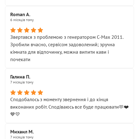
Roman A.
6 місяців тому
Звертався з проблемою з генератором C-Max 2011.
Зробили вчасно, сервісом задоволений; зручна
кімната для відпочинку, можна випити кави і
почекати
Галина П.
7 місяців тому
Сподобалось з моменту звернення і до кінця
виконаних робіт. Сподіваюсь все буде працювати🫶❤️
💙💛
Михаил М.
7 місяців тому