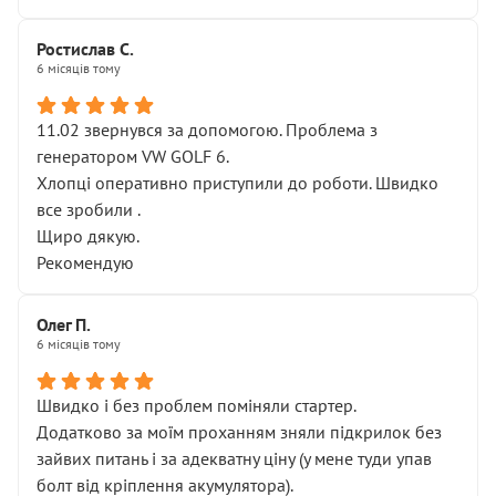
Ростислав С.
6 місяців тому
11.02 звернувся за допомогою. Проблема з
генератором VW GOLF 6.
Хлопці оперативно приступили до роботи. Швидко
все зробили .
Щиро дякую.
Рекомендую
Олег П.
6 місяців тому
Швидко і без проблем поміняли стартер.
Додатково за моїм проханням зняли підкрилок без
зайвих питань і за адекватну ціну (у мене туди упав
болт від кріплення акумулятора).