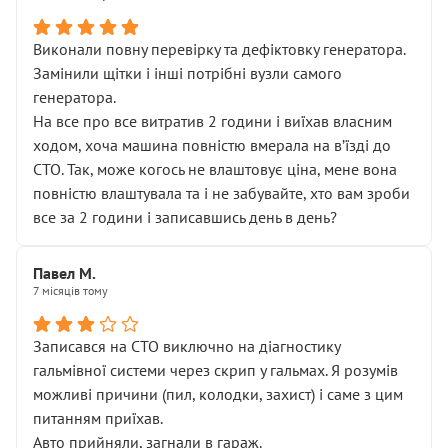
Виконали повну перевірку та дефіктовку генератора.
Замінили щітки і інші потрібні вузли самого
генератора.
На все про все витратив 2 години і виїхав власним
ходом, хоча машина повністю вмерала на вʼїзді до
СТО. Так, може когось не влаштовує ціна, мене вона
повністю влаштувала та і не забувайте, хто вам зроби
все за 2 години і записавшись день в день?
Павел М.
7 місяців тому
Записався на СТО виключно на діагностику
гальмівної системи через скрип у гальмах. Я розумів
можливі причини (пил, колодки, захист) і саме з цим
питанням приїхав.
Авто прийняли, загнали в гараж.