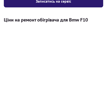
Записатись на сервіс
Ціни на ремонт обігрівача для Bmw F10
Послуга
Ціна
Автономний обігрівач
Безкоштовний розрахунок ціни
Безкоштовно
установки автономного обігрівача
Встановлення повітряного
8000
грн
автономного опалювача
Встановлення рідинного
10000
грн
автономного опалювача