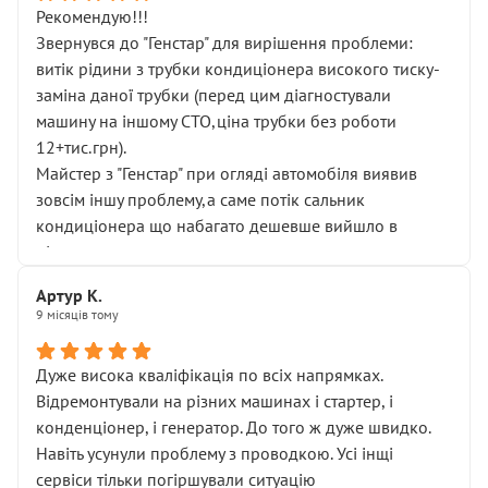
Рекомендую!!!
Звернувся до "Генстар" для вирішення проблеми:
витік рідини з трубки кондиціонера високого тиску-
заміна даної трубки (перед цим діагностували
машину на іншому СТО,ціна трубки без роботи
12+тис.грн).
Майстер з "Генстар" при огляді автомобіля виявив
зовсім іншу проблему,а саме потік сальник
кондиціонера що набагато дешевше вийшло в
підсумку.
Дуже дякую за швидкий і професійний ремонт!
Артур К.
9 місяців тому
Дуже висока кваліфікація по всіх напрямках.
Відремонтували на різних машинах і стартер, і
конденціонер, і генератор. До того ж дуже швидко.
Навіть усунули проблему з проводкою. Усі інщі
сервіси тільки погіршували ситуацію