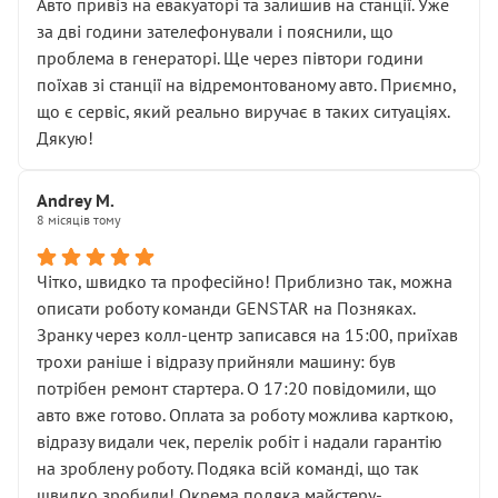
• почали озвучувати купу додаткових робіт без
Авто привіз на евакуаторі та залишив на станції. Уже
чіткого пояснення
за дві години зателефонували і пояснили, що
( ну все зняли та доробили) дякую!
проблема в генераторі. Ще через півтори години
Окремий момент, який виглядає абсурдно:
поїхав зі станції на відремонтованому авто. Приємно,
мені заявили, що бачок гальмівної рідини потрібно
що є сервіс, який реально виручає в таких ситуаціях.
міняти разом із головним гальмівним циліндром у
Дякую!
зборі.
Для людини, яка хоча б трохи розуміється на техніці,
Andrey M.
це звучить як мінімум непрофесійно, а як максимум —
8 місяців тому
спроба продати дорогий вузол замість елементарних
ущільнювачів.
Чітко, швидко та професійно! Приблизно так, можна
Що прикро — це не перший мій візит. Раніше міняв у
описати роботу команди GENSTAR на Позняках.
вас стартер, і тоді сервіс наче справив хороше
Зранку через колл-центр записався на 15:00, приїхав
враження. Але згодом знайшов декілька гайок під
трохи раніше і відразу прийняли машину: був
лобовим склом. Мені пояснили, що це “старі гайки, які
потрібен ремонт стартера. О 17:20 повідомили, що
відкручували”, і попросили не хвилюватися. ( надіюсь
авто вже готово. Оплата за роботу можлива карткою,
новий власник, не застяг в полі))
відразу видали чек, перелік робіт і надали гарантію
Але після нинішнього візиту такі дрібниці вже не
на зроблену роботу. Подяка всій команді, що так
здаються дрібницями.
швидко зробили! Окрема подяка майстеру-