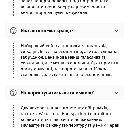
через повітропроводи. Іноді потрібно також
встановити температуру та режим роботи
вентилятора на пульті керування.
Яка автономка краща?
Найкращий вибір автономки залежить від
ситуації. Дизельна економічна, але галаслива та
забруднює. Бензинова менш галаслива та
екологічна, але менш економічна. Суха проста в
обслуговуванні, але дороге паливо. Мокра
складніша, але ефективніша та економічніша.
Як користуватись автономкою?
Для використання автономних обігрівачів,
таких як Webasto та Eberspacher, їх потрібно
встановити та підключити до живлення.
Налаштуйте бажану температуру та режим через