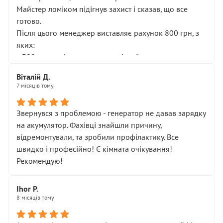
Майстер ломіком підігнув захист і сказав, що все
готово.
Після цього менеджер виставляє рахунок 800 грн, з
яких:
• 300 грн — діагностика гальмівної системи
• 500 грн — діагностика ходової, яку я НЕ замовляв і
Віталій Д.
НЕ погоджував
7 місяців тому
Я оплатив, але одразу звернув увагу, що це нав’язана
послуга. Тим більше, я був поруч і жодної реальної
Звернувся з проблемою - генератор не давав зарядку
діагностики ходової не проводилось. Після
на акумулятор. Фахівці знайшли причину,
зауваження гроші за цю “послугу” повернули, що
відремонтували, та зробили профілактику. Все
лише підтвердило мою правоту.
швидко і професійно! Є кімната очікування!
Але головне — я виїжджаю з боксу, і скрип у гальмах
Рекомендую!
залишився таким самим, як і був. Тобто оплачена
“діагностика гальм” фактично нічого не дала.
Далі ситуація тільки погіршилась:
Ihor P.
8 місяців тому
• сказали, що тепер “потрібно знімати колеса”
• що біля авто стояти вже не можна