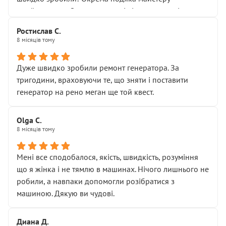
Я — клієнт, який працює на довірі, і саме її цей сервіс
приймальнику Олександру: всі чітко та по суті.
серйозно підірвав.
Молодці! Однозначно буду радити своїм знайомим
Хотілося б більше:
Ростислав С.
звертатися до цього автосервісу.
8 місяців тому
• належної уваги до авто
• прозорості в роботах і рахунках
• реальної діагностики, а не формального
Дуже швидко зробили ремонт генератора. За
“подивились і поїхав”
тригодини, враховуючи те, що зняти і поставити
На жаль, складається враження, що сервіс працює не
генератор на рено меган ще той квест.
на якість, а “аби швидше і дорожче”. Саме це і псує
загальне враження та бажання повертатися.
Olga С.
Стосовно комунікації - все добре
8 місяців тому
Мені все сподобалося, якість, швидкість, розуміння
що я жінка і не тямлю в машинах. Нічого лишнього не
робили, а навпаки допомогли розібратися з
машиною. Дякую ви чудові.
Диана Д.