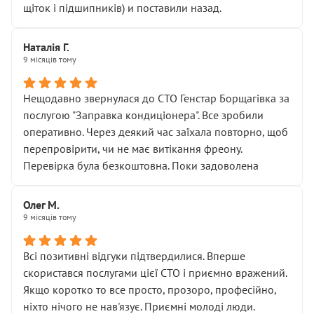
щіток і підшипників) и поставили назад.
Наталія Г.
9 місяців тому
Нещодавно звернулася до СТО Генстар Борщагівка за
послугою "Заправка кондиціонера". Все зробили
оперативно. Через деякий час заїхала повторно, щоб
перепровірити, чи не має витікання фреону.
Перевірка була безкоштовна. Поки задоволена
Олег М.
9 місяців тому
Всі позитивні відгуки підтвердилися. Вперше
скористався послугами цієї СТО і приємно вражений.
Якщо коротко то все просто, прозоро, професійно,
ніхто нічого не нав'язує. Приємні молоді люди.