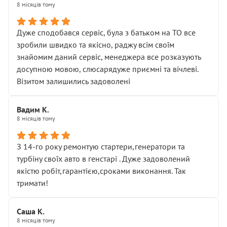
8 місяців тому
Дуже сподобався сервіс, була з батьком на ТО все
зробили швидко та якісно, раджу всім своїм
знайомим даний сервіс, менеджера все розказують
досупною мовою, слюсарядуже приємні та вічлеві.
Візитом залишились задоволені
Вадим К.
8 місяців тому
З 14-го року ремонтую стартери,генератори та
турбіну своїх авто в генстарі . Дуже задоволений
якістю робіт,гарантією,сроками виконання. Так
тримати!
Саша К.
8 місяців тому