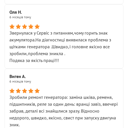
Оля Н.
6 місяців тому
Звернулася у Сервіс з питанням,чому горить знак
акумулятора.На діагностиці виявилася проблема з
щітками генератора .Швидко,і головне якісно все
зробили,проблема зникла .
Подяка за якість праці!!!
Виген А.
6 місяців тому
Зробили ремонт генератора: заміна шківа, ременя,
підшипників, реле за один день: вранці завіз, ввечері
забрав, деталі всі знайшлися зразу. Відносно
недорого, швидко, якісно, свист при запуску двигуна
зник.