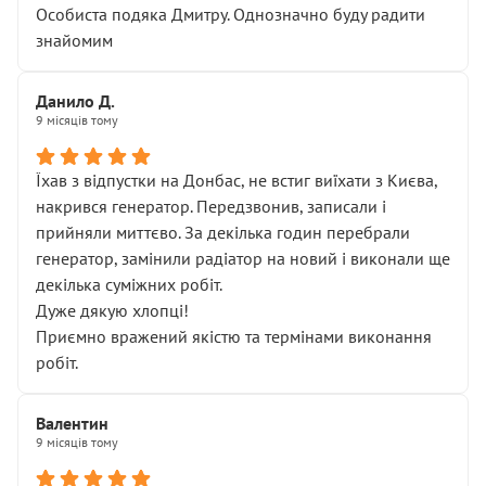
Особиста подяка Дмитру. Однозначно буду радити
знайомим
Данило Д.
9 місяців тому
Їхав з відпустки на Донбас, не встиг виїхати з Києва,
накрився генератор. Передзвонив, записали і
прийняли миттєво. За декілька годин перебрали
генератор, замінили радіатор на новий і виконали ще
декілька суміжних робіт.
Дуже дякую хлопці!
Приємно вражений якістю та термінами виконання
робіт.
Валентин
9 місяців тому