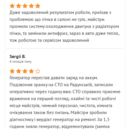
Дуже задоволений результатом роботи, приїхав з
проблемою що пічка в салоні не гріє, майстри
промили систему охолодження двигуна з радіатором
пічки, та замінили антифриз, зараз в авто дуже тепло,
тож роботою та сервісом задоволений
Sergii B.
8 місяців тому
Генератор перестав давати заряд на аккум.
Подзвонив зранку на СТО на Радунській, записали
оперативно через годину вже. СТО справило приємне
враження на перший погляд, охайні та чисті робочі
місця майстрів, чемний персонал, чистота, кімната
очікування також без питань. Майстри зробили
діагностику і вердікт генератор на ремонт. За 1,5
години зняли генератор, відремонтували (заміна