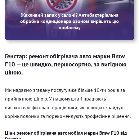
Жахливий запах у салоні? Антибактеріальна
обробка кондиціонера озоном вирішить цю
проблему
Генстар: ремонт обігрівача авто марки Bmw
F10 — це швидко, першосортно, за вигідною
ціною.
Ми надаємо згадану послугу вже більше 10-ти років за
прийнятною ціною. У нашому штаті працюють
висококваліфіковані працівники, які швидко знайдуть
корінь поломки та порекомендують професійне рішення.
Ціни ремонт обігрівача автомобіля марки Bmw F10 від
Генстар