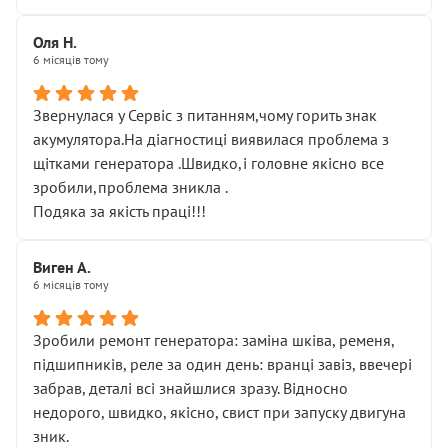
Оля Н.
6 місяців тому
Звернулася у Сервіс з питанням,чому горить знак
акумулятора.На діагностиці виявилася проблема з
щітками генератора .Швидко,і головне якісно все
зробили,проблема зникла .
Подяка за якість праці!!!
Виген А.
6 місяців тому
Зробили ремонт генератора: заміна шківа, ременя,
підшипників, реле за один день: вранці завіз, ввечері
забрав, деталі всі знайшлися зразу. Відносно
недорого, швидко, якісно, свист при запуску двигуна
зник.