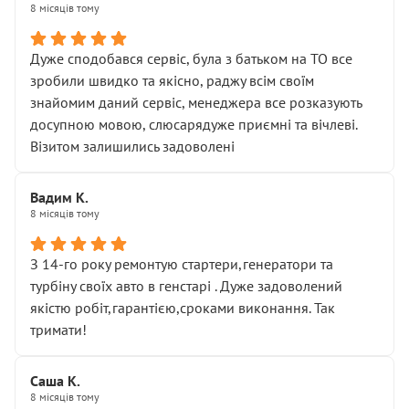
8 місяців тому
Дуже сподобався сервіс, була з батьком на ТО все
зробили швидко та якісно, раджу всім своїм
знайомим даний сервіс, менеджера все розказують
досупною мовою, слюсарядуже приємні та вічлеві.
Візитом залишились задоволені
Вадим К.
8 місяців тому
З 14-го року ремонтую стартери,генератори та
турбіну своїх авто в генстарі . Дуже задоволений
якістю робіт,гарантією,сроками виконання. Так
тримати!
Саша К.
8 місяців тому