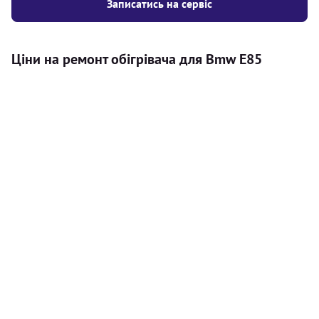
Записатись на сервіс
Ціни на ремонт обігрівача для Bmw E85
Послуга
Ціна
Автономний обігрівач
Безкоштовний розрахунок ціни
Безкоштовно
установки автономного обігрівача
Встановлення повітряного
8000
грн
автономного опалювача
Встановлення рідинного
10000
грн
автономного опалювача