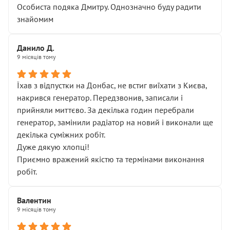
Особиста подяка Дмитру. Однозначно буду радити
знайомим
Данило Д.
9 місяців тому
Їхав з відпустки на Донбас, не встиг виїхати з Києва,
накрився генератор. Передзвонив, записали і
прийняли миттєво. За декілька годин перебрали
генератор, замінили радіатор на новий і виконали ще
декілька суміжних робіт.
Дуже дякую хлопці!
Приємно вражений якістю та термінами виконання
робіт.
Валентин
9 місяців тому