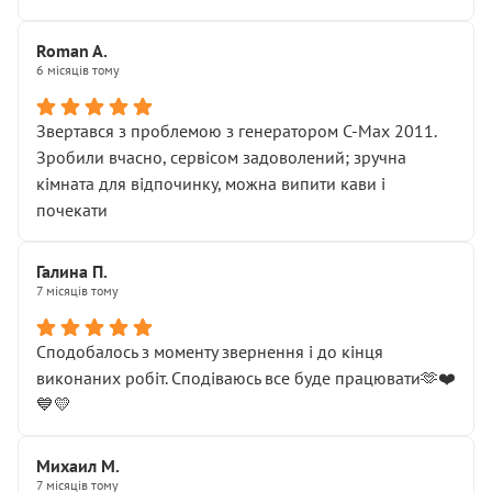
Roman A.
6 місяців тому
Звертався з проблемою з генератором C-Max 2011.
Зробили вчасно, сервісом задоволений; зручна
кімната для відпочинку, можна випити кави і
почекати
Галина П.
7 місяців тому
Сподобалось з моменту звернення і до кінця
виконаних робіт. Сподіваюсь все буде працювати🫶❤️
💙💛
Михаил М.
7 місяців тому