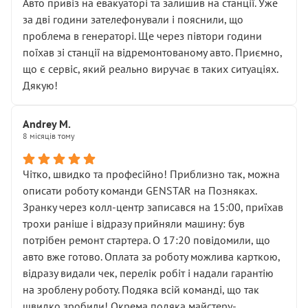
• почали озвучувати купу додаткових робіт без
Авто привіз на евакуаторі та залишив на станції. Уже
чіткого пояснення
за дві години зателефонували і пояснили, що
( ну все зняли та доробили) дякую!
проблема в генераторі. Ще через півтори години
Окремий момент, який виглядає абсурдно:
поїхав зі станції на відремонтованому авто. Приємно,
мені заявили, що бачок гальмівної рідини потрібно
що є сервіс, який реально виручає в таких ситуаціях.
міняти разом із головним гальмівним циліндром у
Дякую!
зборі.
Для людини, яка хоча б трохи розуміється на техніці,
Andrey M.
це звучить як мінімум непрофесійно, а як максимум —
8 місяців тому
спроба продати дорогий вузол замість елементарних
ущільнювачів.
Чітко, швидко та професійно! Приблизно так, можна
Що прикро — це не перший мій візит. Раніше міняв у
описати роботу команди GENSTAR на Позняках.
вас стартер, і тоді сервіс наче справив хороше
Зранку через колл-центр записався на 15:00, приїхав
враження. Але згодом знайшов декілька гайок під
трохи раніше і відразу прийняли машину: був
лобовим склом. Мені пояснили, що це “старі гайки, які
потрібен ремонт стартера. О 17:20 повідомили, що
відкручували”, і попросили не хвилюватися. ( надіюсь
авто вже готово. Оплата за роботу можлива карткою,
новий власник, не застяг в полі))
відразу видали чек, перелік робіт і надали гарантію
Але після нинішнього візиту такі дрібниці вже не
на зроблену роботу. Подяка всій команді, що так
здаються дрібницями.
швидко зробили! Окрема подяка майстеру-