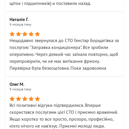
щіток і підшипників) и поставили назад.
Наталія Г.
9 місяців тому
Нещодавно звернулася до СТО Генстар Борщагівка за
послугою "Заправка кондиціонера". Все зробили
оперативно. Через деякий час заїхала повторно, щоб
перепровірити, чи не має витікання фреону.
Перевірка була безкоштовна. Поки задоволена
Олег М.
9 місяців тому
Всі позитивні відгуки підтвердилися. Вперше
скористався послугами цієї СТО і приємно вражений.
Якщо коротко то все просто, прозоро, професійно,
ніхто нічого не нав'язує. Приємні молоді люди.