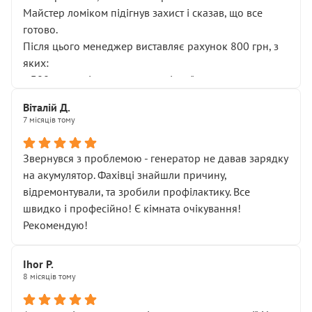
Майстер ломіком підігнув захист і сказав, що все
готово.
Після цього менеджер виставляє рахунок 800 грн, з
яких:
• 300 грн — діагностика гальмівної системи
• 500 грн — діагностика ходової, яку я НЕ замовляв і
Віталій Д.
НЕ погоджував
7 місяців тому
Я оплатив, але одразу звернув увагу, що це нав’язана
послуга. Тим більше, я був поруч і жодної реальної
Звернувся з проблемою - генератор не давав зарядку
діагностики ходової не проводилось. Після
на акумулятор. Фахівці знайшли причину,
зауваження гроші за цю “послугу” повернули, що
відремонтували, та зробили профілактику. Все
лише підтвердило мою правоту.
швидко і професійно! Є кімната очікування!
Але головне — я виїжджаю з боксу, і скрип у гальмах
Рекомендую!
залишився таким самим, як і був. Тобто оплачена
“діагностика гальм” фактично нічого не дала.
Далі ситуація тільки погіршилась:
Ihor P.
8 місяців тому
• сказали, що тепер “потрібно знімати колеса”
• що біля авто стояти вже не можна