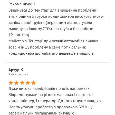
Рекомендую!!!
Звернувся до "Генстар" для вирішення проблеми:
витік рідини з трубки кондиціонера високого тиску-
заміна даної трубки (перед цим діагностували
машину на іншому СТО,ціна трубки без роботи
12+тис.грн).
Майстер з "Генстар" при огляді автомобіля виявив
зовсім іншу проблему,а саме потік сальник
кондиціонера що набагато дешевше вийшло в
підсумку.
Дуже дякую за швидкий і професійний ремонт!
Артур К.
9 місяців тому
Дуже висока кваліфікація по всіх напрямках.
Відремонтували на різних машинах і стартер, і
конденціонер, і генератор. До того ж дуже швидко.
Навіть усунули проблему з проводкою. Усі інщі
сервіси тільки погіршували ситуацію