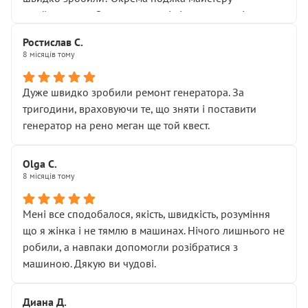
Я — клієнт, який працює на довірі, і саме її цей сервіс
приймальнику Олександру: всі чітко та по суті.
серйозно підірвав.
Молодці! Однозначно буду радити своїм знайомим
Хотілося б більше:
Ростислав С.
звертатися до цього автосервісу.
8 місяців тому
• належної уваги до авто
• прозорості в роботах і рахунках
• реальної діагностики, а не формального
Дуже швидко зробили ремонт генератора. За
“подивились і поїхав”
тригодини, враховуючи те, що зняти і поставити
На жаль, складається враження, що сервіс працює не
генератор на рено меган ще той квест.
на якість, а “аби швидше і дорожче”. Саме це і псує
загальне враження та бажання повертатися.
Olga С.
Стосовно комунікації - все добре
8 місяців тому
Мені все сподобалося, якість, швидкість, розуміння
що я жінка і не тямлю в машинах. Нічого лишнього не
робили, а навпаки допомогли розібратися з
машиною. Дякую ви чудові.
Диана Д.