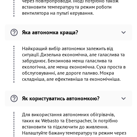
через повітропроводи. Іноді потрібно також
встановити температуру та режим роботи
вентилятора на пульті керування.
Яка автономка краща?
Найкращий вибір автономки залежить від
ситуації. Дизельна економічна, але галаслива та
забруднює. Бензинова менш галаслива та
екологічна, але менш економічна. Суха проста в
обслуговуванні, але дороге паливо. Мокра
складніша, але ефективніша та економічніша.
Як користуватись автономкою?
Для використання автономних обігрівачів,
таких як Webasto та Eberspacher, їх потрібно
встановити та підключити до живлення.
Налаштуйте бажану температуру та режим через