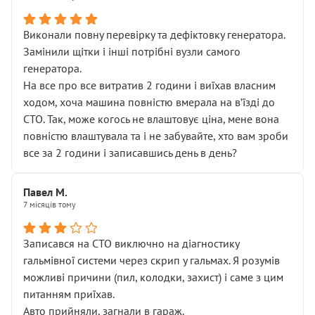
Виконали повну перевірку та дефіктовку генератора.
Замінили щітки і інші потрібні вузли самого
генератора.
На все про все витратив 2 години і виїхав власним
ходом, хоча машина повністю вмерала на вʼїзді до
СТО. Так, може когось не влаштовує ціна, мене вона
повністю влаштувала та і не забувайте, хто вам зроби
все за 2 години і записавшись день в день?
Павел М.
7 місяців тому
Записався на СТО виключно на діагностику
гальмівної системи через скрип у гальмах. Я розумів
можливі причини (пил, колодки, захист) і саме з цим
питанням приїхав.
Авто прийняли, загнали в гараж.