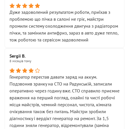
Дуже задоволений результатом роботи, приїхав з
проблемою що пічка в салоні не гріє, майстри
промили систему охолодження двигуна з радіатором
пічки, та замінили антифриз, зараз в авто дуже тепло,
тож роботою та сервісом задоволений
Sergii B.
8 місяців тому
Генератор перестав давати заряд на аккум.
Подзвонив зранку на СТО на Радунській, записали
оперативно через годину вже. СТО справило приємне
враження на перший погляд, охайні та чисті робочі
місця майстрів, чемний персонал, чистота, кімната
очікування також без питань. Майстри зробили
діагностику і вердікт генератор на ремонт. За 1,5
години зняли генератор, відремонтували (заміна