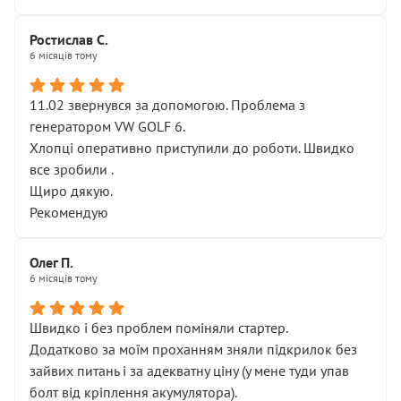
Ростислав С.
6 місяців тому
11.02 звернувся за допомогою. Проблема з
генератором VW GOLF 6.
Хлопці оперативно приступили до роботи. Швидко
все зробили .
Щиро дякую.
Рекомендую
Олег П.
6 місяців тому
Швидко і без проблем поміняли стартер.
Додатково за моїм проханням зняли підкрилок без
зайвих питань і за адекватну ціну (у мене туди упав
болт від кріплення акумулятора).