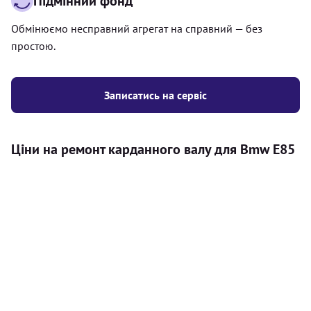
Підмінний фонд
Обмінюємо несправний агрегат на справний — без
простою.
Записатись на сервіс
Ціни на ремонт карданного валу для Bmw E85
Послуга
Ціна
Карданний вал
Діагностика карданного валу на авто (
500
візуальний огляд, перевірка люфтів та стану
грн
всіх доступних елементів)