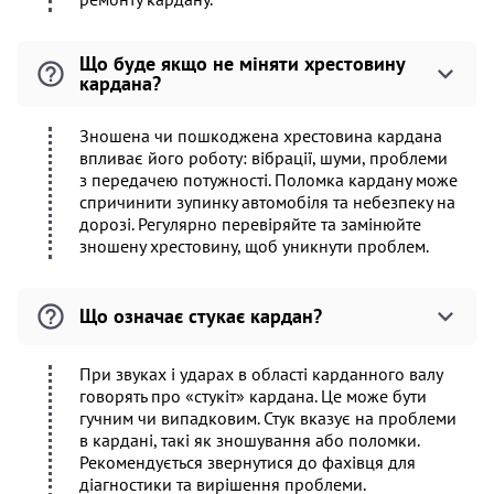
Що буде якщо не міняти хрестовину
кардана?
Зношена чи пошкоджена хрестовина кардана
впливає його роботу: вібрації, шуми, проблеми
з передачею потужності. Поломка кардану може
спричинити зупинку автомобіля та небезпеку на
дорозі. Регулярно перевіряйте та замінюйте
зношену хрестовину, щоб уникнути проблем.
Що означає стукає кардан?
При звуках і ударах в області карданного валу
говорять про «стукіт» кардана. Це може бути
гучним чи випадковим. Стук вказує на проблеми
в кардані, такі як зношування або поломки.
Рекомендується звернутися до фахівця для
діагностики та вирішення проблеми.