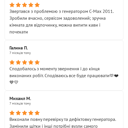
Звертався з проблемою з генератором C-Max 2011.
Зробили вчасно, сервісом задоволений; зручна
кімната для відпочинку, можна випити кави і
почекати
Галина П.
7 місяців тому
Сподобалось з моменту звернення і до кінця
виконаних робіт. Сподіваюсь все буде працювати🫶❤️
💙💛
Михаил М.
7 місяців тому
Виконали повну перевірку та дефіктовку генератора.
Замінили щітки і інші потрібні вузли самого