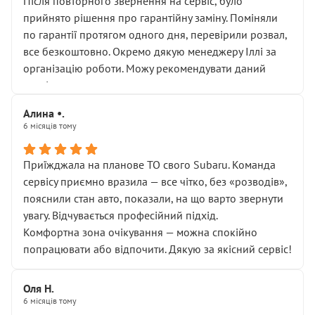
Після повторного звернення на сервіс, було
прийнято рішення про гарантійну заміну. Поміняли
по гарантії протягом одного дня, перевірили розвал,
все безкоштовно. Окремо дякую менеджеру Іллі за
організацію роботи. Можу рекомендувати даний
сервіс.
Алина •.
6 місяців тому
Приїжджала на планове ТО свого Subaru. Команда
сервісу приємно вразила — все чітко, без «розводів»,
пояснили стан авто, показали, на що варто звернути
увагу. Відчувається професійний підхід.
Комфортна зона очікування — можна спокійно
попрацювати або відпочити. Дякую за якісний сервіс!
Оля Н.
6 місяців тому