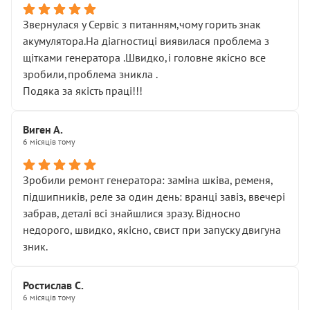
Звернулася у Сервіс з питанням,чому горить знак
акумулятора.На діагностиці виявилася проблема з
щітками генератора .Швидко,і головне якісно все
зробили,проблема зникла .
Подяка за якість праці!!!
Виген А.
6 місяців тому
Зробили ремонт генератора: заміна шківа, ременя,
підшипників, реле за один день: вранці завіз, ввечері
забрав, деталі всі знайшлися зразу. Відносно
недорого, швидко, якісно, свист при запуску двигуна
зник.
Ростислав С.
6 місяців тому