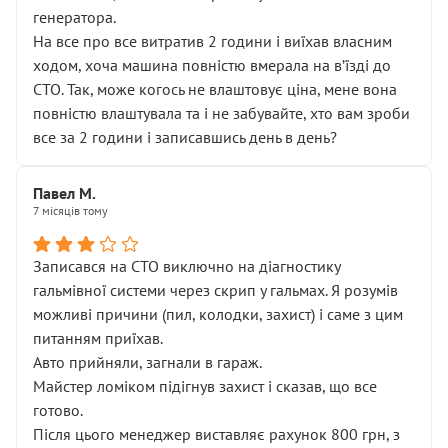
генератора.
На все про все витратив 2 години і виїхав власним
ходом, хоча машина повністю вмерала на вʼїзді до
СТО. Так, може когось не влаштовує ціна, мене вона
повністю влаштувала та і не забувайте, хто вам зроби
все за 2 години і записавшись день в день?
Павел М.
7 місяців тому
Записався на СТО виключно на діагностику
гальмівної системи через скрип у гальмах. Я розумів
можливі причини (пил, колодки, захист) і саме з цим
питанням приїхав.
Авто прийняли, загнали в гараж.
Майстер ломіком підігнув захист і сказав, що все
готово.
Після цього менеджер виставляє рахунок 800 грн, з