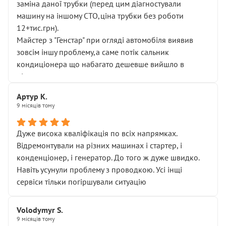
заміна даної трубки (перед цим діагностували
машину на іншому СТО,ціна трубки без роботи
12+тис.грн).
Майстер з "Генстар" при огляді автомобіля виявив
зовсім іншу проблему,а саме потік сальник
кондиціонера що набагато дешевше вийшло в
підсумку.
Дуже дякую за швидкий і професійний ремонт!
Артур К.
9 місяців тому
Дуже висока кваліфікація по всіх напрямках.
Відремонтували на різних машинах і стартер, і
конденціонер, і генератор. До того ж дуже швидко.
Навіть усунули проблему з проводкою. Усі інщі
сервіси тільки погіршували ситуацію
Volodymyr S.
9 місяців тому