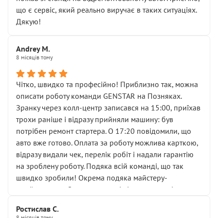
мені заявили, що бачок гальмівної рідини потрібно
що є сервіс, який реально виручає в таких ситуаціях.
міняти разом із головним гальмівним циліндром у
Дякую!
зборі.
Для людини, яка хоча б трохи розуміється на техніці,
Andrey M.
це звучить як мінімум непрофесійно, а як максимум —
8 місяців тому
спроба продати дорогий вузол замість елементарних
ущільнювачів.
Чітко, швидко та професійно! Приблизно так, можна
Що прикро — це не перший мій візит. Раніше міняв у
описати роботу команди GENSTAR на Позняках.
вас стартер, і тоді сервіс наче справив хороше
Зранку через колл-центр записався на 15:00, приїхав
враження. Але згодом знайшов декілька гайок під
трохи раніше і відразу прийняли машину: був
лобовим склом. Мені пояснили, що це “старі гайки, які
потрібен ремонт стартера. О 17:20 повідомили, що
відкручували”, і попросили не хвилюватися. ( надіюсь
авто вже готово. Оплата за роботу можлива карткою,
новий власник, не застяг в полі))
відразу видали чек, перелік робіт і надали гарантію
Але після нинішнього візиту такі дрібниці вже не
на зроблену роботу. Подяка всій команді, що так
здаються дрібницями.
швидко зробили! Окрема подяка майстеру-
Я — клієнт, який працює на довірі, і саме її цей сервіс
приймальнику Олександру: всі чітко та по суті.
серйозно підірвав.
Молодці! Однозначно буду радити своїм знайомим
Хотілося б більше:
Ростислав С.
звертатися до цього автосервісу.
8 місяців тому