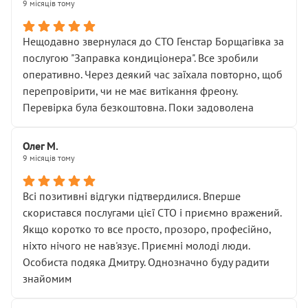
9 місяців тому
Нещодавно звернулася до СТО Генстар Борщагівка за
послугою "Заправка кондиціонера". Все зробили
оперативно. Через деякий час заїхала повторно, щоб
перепровірити, чи не має витікання фреону.
Перевірка була безкоштовна. Поки задоволена
Олег М.
9 місяців тому
Всі позитивні відгуки підтвердилися. Вперше
скористався послугами цієї СТО і приємно вражений.
Якщо коротко то все просто, прозоро, професійно,
ніхто нічого не нав'язує. Приємні молоді люди.
Особиста подяка Дмитру. Однозначно буду радити
знайомим