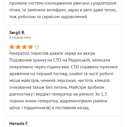
промили систему охолодження двигуна з радіатором
пічки, та замінили антифриз, зараз в авто дуже тепло,
тож роботою та сервісом задоволений
Sergii B.
8 місяців тому
Генератор перестав давати заряд на аккум.
Подзвонив зранку на СТО на Радунській, записали
оперативно через годину вже. СТО справило приємне
враження на перший погляд, охайні та чисті робочі
місця майстрів, чемний персонал, чистота, кімната
очікування також без питань. Майстри зробили
діагностику і вердікт генератор на ремонт. За 1,5
години зняли генератор, відремонтували (заміна
щіток і підшипників) и поставили назад.
Наталія Г.