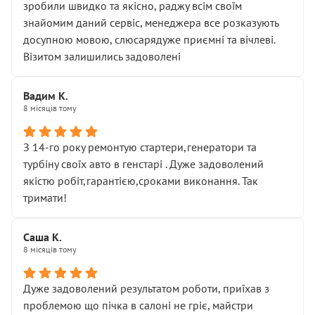
зробили швидко та якісно, раджу всім своїм
знайомим даний сервіс, менеджера все розказують
досупною мовою, слюсарядуже приємні та вічлеві.
Візитом залишились задоволені
Вадим К.
8 місяців тому
З 14-го року ремонтую стартери,генератори та
турбіну своїх авто в генстарі . Дуже задоволений
якістю робіт,гарантією,сроками виконання. Так
тримати!
Саша К.
8 місяців тому
Дуже задоволений результатом роботи, приїхав з
проблемою що пічка в салоні не гріє, майстри