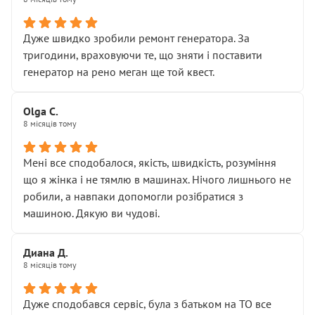
• належної уваги до авто
• прозорості в роботах і рахунках
• реальної діагностики, а не формального
Дуже швидко зробили ремонт генератора. За
“подивились і поїхав”
тригодини, враховуючи те, що зняти і поставити
На жаль, складається враження, що сервіс працює не
генератор на рено меган ще той квест.
на якість, а “аби швидше і дорожче”. Саме це і псує
загальне враження та бажання повертатися.
Olga С.
Стосовно комунікації - все добре
8 місяців тому
Мені все сподобалося, якість, швидкість, розуміння
що я жінка і не тямлю в машинах. Нічого лишнього не
робили, а навпаки допомогли розібратися з
машиною. Дякую ви чудові.
Диана Д.
8 місяців тому
Дуже сподобався сервіс, була з батьком на ТО все