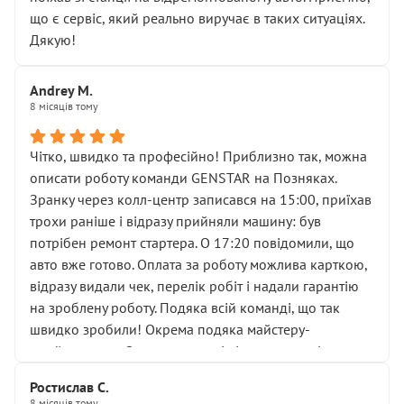
мені заявили, що бачок гальмівної рідини потрібно
що є сервіс, який реально виручає в таких ситуаціях.
міняти разом із головним гальмівним циліндром у
Дякую!
зборі.
Для людини, яка хоча б трохи розуміється на техніці,
Andrey M.
це звучить як мінімум непрофесійно, а як максимум —
8 місяців тому
спроба продати дорогий вузол замість елементарних
ущільнювачів.
Чітко, швидко та професійно! Приблизно так, можна
Що прикро — це не перший мій візит. Раніше міняв у
описати роботу команди GENSTAR на Позняках.
вас стартер, і тоді сервіс наче справив хороше
Зранку через колл-центр записався на 15:00, приїхав
враження. Але згодом знайшов декілька гайок під
трохи раніше і відразу прийняли машину: був
лобовим склом. Мені пояснили, що це “старі гайки, які
потрібен ремонт стартера. О 17:20 повідомили, що
відкручували”, і попросили не хвилюватися. ( надіюсь
авто вже готово. Оплата за роботу можлива карткою,
новий власник, не застяг в полі))
відразу видали чек, перелік робіт і надали гарантію
Але після нинішнього візиту такі дрібниці вже не
на зроблену роботу. Подяка всій команді, що так
здаються дрібницями.
швидко зробили! Окрема подяка майстеру-
Я — клієнт, який працює на довірі, і саме її цей сервіс
приймальнику Олександру: всі чітко та по суті.
серйозно підірвав.
Молодці! Однозначно буду радити своїм знайомим
Хотілося б більше:
Ростислав С.
звертатися до цього автосервісу.
8 місяців тому