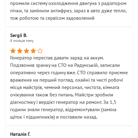
промили систему охолодження двигуна з радіатором
пічки, та замінили антифриз, зараз в авто дуже тепло,
тож роботою та сервісом задоволений
Sergii B.
8 місяців тому
Генератор перестав давати заряд на аккум.
Подзвонив зранку на СТО на Радунській, записали
оперативно через годину вже. СТО справило приємне
враження на перший погляд, охайні та чисті робочі
місця майстрів, чемний персонал, чистота, кімната
очікування також без питань. Майстри зробили
діагностику і вердікт генератор на ремонт. За 1,5
години зняли генератор, відремонтували (заміна
щіток і підшипників) и поставили назад.
Наталія Г.