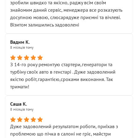
зробили швидко та якісно, раджу всім своїм
знайомим даний сервіс, менеджера все розказують
досупною мовою, слюсарядуже приємні та вічлеві.
Візитом залишились задоволені
Вадим К.
8 місяців тому
З 14-го року ремонтую стартери,генератори та
турбіну своїх авто в генстарі . Дуже задоволений
якістю робіт,гарантією,сроками виконання. Так
тримати!
Саша К.
8 місяців тому
Дуже задоволений результатом роботи, приїхав з
проблемою що пічка в салоні не гріє, майстри