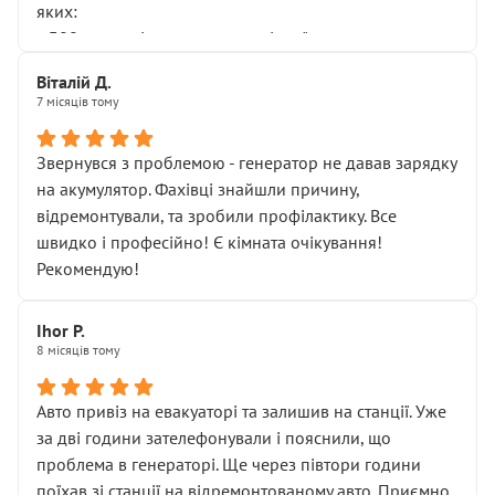
яких:
• 300 грн — діагностика гальмівної системи
• 500 грн — діагностика ходової, яку я НЕ замовляв і
Віталій Д.
НЕ погоджував
7 місяців тому
Я оплатив, але одразу звернув увагу, що це нав’язана
послуга. Тим більше, я був поруч і жодної реальної
Звернувся з проблемою - генератор не давав зарядку
діагностики ходової не проводилось. Після
на акумулятор. Фахівці знайшли причину,
зауваження гроші за цю “послугу” повернули, що
відремонтували, та зробили профілактику. Все
лише підтвердило мою правоту.
швидко і професійно! Є кімната очікування!
Але головне — я виїжджаю з боксу, і скрип у гальмах
Рекомендую!
залишився таким самим, як і був. Тобто оплачена
“діагностика гальм” фактично нічого не дала.
Далі ситуація тільки погіршилась:
Ihor P.
8 місяців тому
• сказали, що тепер “потрібно знімати колеса”
• що біля авто стояти вже не можна
• почали озвучувати купу додаткових робіт без
Авто привіз на евакуаторі та залишив на станції. Уже
чіткого пояснення
за дві години зателефонували і пояснили, що
( ну все зняли та доробили) дякую!
проблема в генераторі. Ще через півтори години
Окремий момент, який виглядає абсурдно:
поїхав зі станції на відремонтованому авто. Приємно,