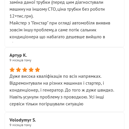
заміна даної трубки (перед цим діагностували
машину на іншому СТО,ціна трубки без роботи
12+тис.грн).
Майстер з "Генстар" при огляді автомобіля виявив
зовсім іншу проблему,а саме потік сальник
кондиціонера що набагато дешевше вийшло в
підсумку.
Дуже дякую за швидкий і професійний ремонт!
Артур К.
9 місяців тому
Дуже висока кваліфікація по всіх напрямках.
Відремонтували на різних машинах і стартер, і
конденціонер, і генератор. До того ж дуже швидко.
Навіть усунули проблему з проводкою. Усі інщі
сервіси тільки погіршували ситуацію
Volodymyr S.
9 місяців тому