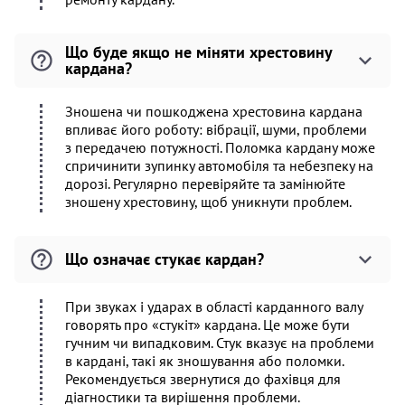
Що буде якщо не міняти хрестовину
кардана?
Зношена чи пошкоджена хрестовина кардана
впливає його роботу: вібрації, шуми, проблеми
з передачею потужності. Поломка кардану може
спричинити зупинку автомобіля та небезпеку на
дорозі. Регулярно перевіряйте та замінюйте
зношену хрестовину, щоб уникнути проблем.
Що означає стукає кардан?
При звуках і ударах в області карданного валу
говорять про «стукіт» кардана. Це може бути
гучним чи випадковим. Стук вказує на проблеми
в кардані, такі як зношування або поломки.
Рекомендується звернутися до фахівця для
діагностики та вирішення проблеми.