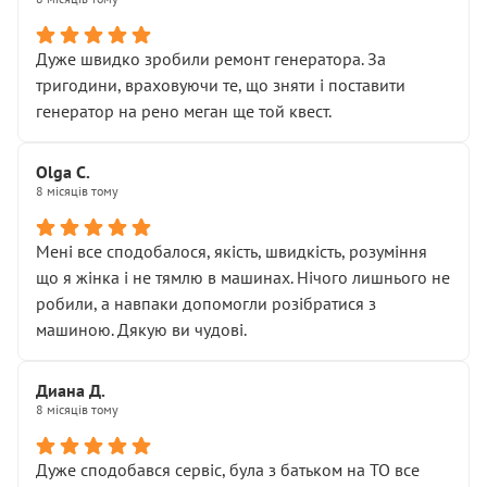
• належної уваги до авто
• прозорості в роботах і рахунках
• реальної діагностики, а не формального
Дуже швидко зробили ремонт генератора. За
“подивились і поїхав”
тригодини, враховуючи те, що зняти і поставити
На жаль, складається враження, що сервіс працює не
генератор на рено меган ще той квест.
на якість, а “аби швидше і дорожче”. Саме це і псує
загальне враження та бажання повертатися.
Olga С.
Стосовно комунікації - все добре
8 місяців тому
Мені все сподобалося, якість, швидкість, розуміння
що я жінка і не тямлю в машинах. Нічого лишнього не
робили, а навпаки допомогли розібратися з
машиною. Дякую ви чудові.
Диана Д.
8 місяців тому
Дуже сподобався сервіс, була з батьком на ТО все