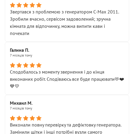
Звертався з проблемою з генератором C-Max 2011.
Зробили вчасно, сервісом задоволений; зручна
кімната для відпочинку, можна випити кави і
почекати
Галина П.
7 місяців тому
Сподобалось з моменту звернення і до кінця
виконаних робіт. Сподіваюсь все буде працювати🫶❤️
💙💛
Михаил М.
7 місяців тому
Виконали повну перевірку та дефіктовку генератора.
Замінили щітки і інші потрібні вузли самого