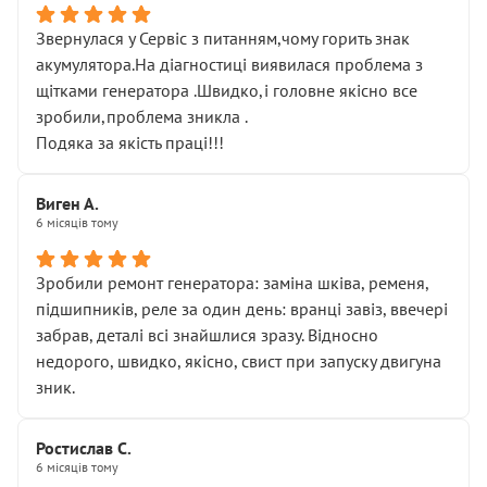
Звернулася у Сервіс з питанням,чому горить знак
акумулятора.На діагностиці виявилася проблема з
щітками генератора .Швидко,і головне якісно все
зробили,проблема зникла .
Подяка за якість праці!!!
Виген А.
6 місяців тому
Зробили ремонт генератора: заміна шківа, ременя,
підшипників, реле за один день: вранці завіз, ввечері
забрав, деталі всі знайшлися зразу. Відносно
недорого, швидко, якісно, свист при запуску двигуна
зник.
Ростислав С.
6 місяців тому