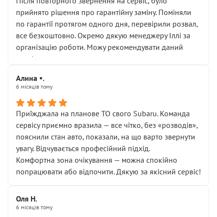
Після повторного звернення на сервіс, було
прийнято рішення про гарантійну заміну. Поміняли
по гарантії протягом одного дня, перевірили розвал,
все безкоштовно. Окремо дякую менеджеру Іллі за
організацію роботи. Можу рекомендувати даний
сервіс.
Алина •.
6 місяців тому
Приїжджала на планове ТО свого Subaru. Команда
сервісу приємно вразила — все чітко, без «розводів»,
пояснили стан авто, показали, на що варто звернути
увагу. Відчувається професійний підхід.
Комфортна зона очікування — можна спокійно
попрацювати або відпочити. Дякую за якісний сервіс!
Оля Н.
6 місяців тому