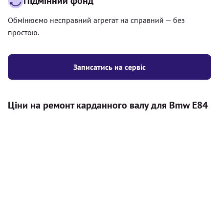
Підмінний фонд
Обмінюємо несправний агрегат на справний — без
простою.
Записатись на сервіс
Ціни на ремонт карданного валу для Bmw E84
Послуга
Ціна
Карданний вал
Діагностика карданного валу на авто (
500
візуальний огляд, перевірка люфтів та стану
грн
всіх доступних елементів)