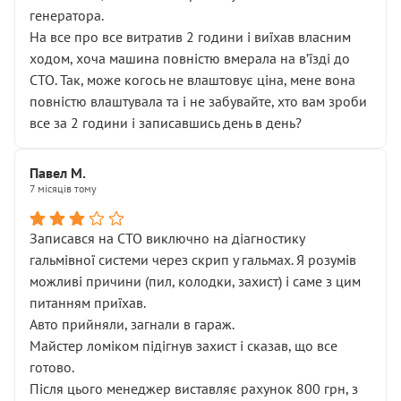
генератора.
На все про все витратив 2 години і виїхав власним
ходом, хоча машина повністю вмерала на вʼїзді до
СТО. Так, може когось не влаштовує ціна, мене вона
повністю влаштувала та і не забувайте, хто вам зроби
все за 2 години і записавшись день в день?
Павел М.
7 місяців тому
Записався на СТО виключно на діагностику
гальмівної системи через скрип у гальмах. Я розумів
можливі причини (пил, колодки, захист) і саме з цим
питанням приїхав.
Авто прийняли, загнали в гараж.
Майстер ломіком підігнув захист і сказав, що все
готово.
Після цього менеджер виставляє рахунок 800 грн, з