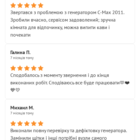
Звертався з проблемою з генератором C-Max 2011.
Зробили вчасно, сервісом задоволений; зручна
кімната для відпочинку, можна випити кави і
почекати
Галина П.
7 місяців тому
Сподобалось з моменту звернення і до кінця
виконаних робіт. Сподіваюсь все буде працювати🫶❤️
💙💛
Михаил М.
7 місяців тому
Виконали повну перевірку та дефіктовку генератора.
Замінили щітки і інші потрібні вузли самого