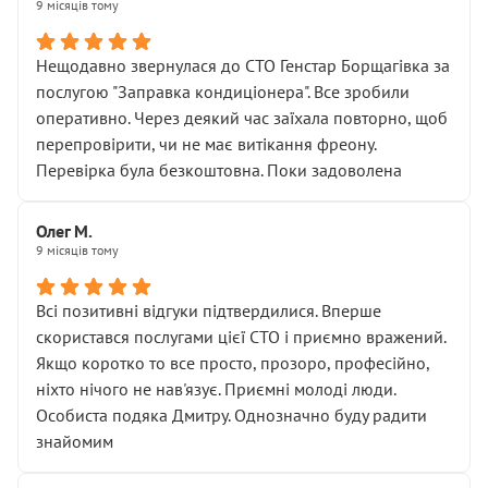
9 місяців тому
Нещодавно звернулася до СТО Генстар Борщагівка за
послугою "Заправка кондиціонера". Все зробили
оперативно. Через деякий час заїхала повторно, щоб
перепровірити, чи не має витікання фреону.
Перевірка була безкоштовна. Поки задоволена
Олег М.
9 місяців тому
Всі позитивні відгуки підтвердилися. Вперше
скористався послугами цієї СТО і приємно вражений.
Якщо коротко то все просто, прозоро, професійно,
ніхто нічого не нав'язує. Приємні молоді люди.
Особиста подяка Дмитру. Однозначно буду радити
знайомим