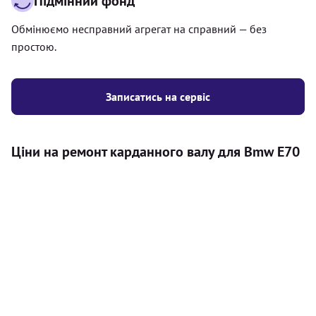
Підмінний фонд
Обмінюємо несправний агрегат на справний — без
простою.
Записатись на сервіс
Ціни на ремонт карданного валу для Bmw E70
Послуга
Ціна
Карданний вал
Діагностика карданного валу на авто (
500
візуальний огляд, перевірка люфтів та стану
грн
всіх доступних елементів)