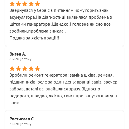
Звернулася у Сервіс з питанням,чому горить знак
акумулятора.На діагностиці виявилася проблема з
щітками генератора .Швидко,і головне якісно все
зробили,проблема зникла .
Подяка за якість праці!!!
Виген А.
6 місяців тому
Зробили ремонт генератора: заміна шківа, ременя,
підшипників, реле за один день: вранці завіз, ввечері
забрав, деталі всі знайшлися зразу. Відносно
недорого, швидко, якісно, свист при запуску двигуна
зник.
Ростислав С.
6 місяців тому