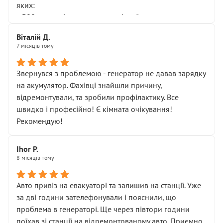
яких:
• 300 грн — діагностика гальмівної системи
• 500 грн — діагностика ходової, яку я НЕ замовляв і
Віталій Д.
НЕ погоджував
7 місяців тому
Я оплатив, але одразу звернув увагу, що це нав’язана
послуга. Тим більше, я був поруч і жодної реальної
Звернувся з проблемою - генератор не давав зарядку
діагностики ходової не проводилось. Після
на акумулятор. Фахівці знайшли причину,
зауваження гроші за цю “послугу” повернули, що
відремонтували, та зробили профілактику. Все
лише підтвердило мою правоту.
швидко і професійно! Є кімната очікування!
Але головне — я виїжджаю з боксу, і скрип у гальмах
Рекомендую!
залишився таким самим, як і був. Тобто оплачена
“діагностика гальм” фактично нічого не дала.
Далі ситуація тільки погіршилась:
Ihor P.
8 місяців тому
• сказали, що тепер “потрібно знімати колеса”
• що біля авто стояти вже не можна
• почали озвучувати купу додаткових робіт без
Авто привіз на евакуаторі та залишив на станції. Уже
чіткого пояснення
за дві години зателефонували і пояснили, що
( ну все зняли та доробили) дякую!
проблема в генераторі. Ще через півтори години
Окремий момент, який виглядає абсурдно:
поїхав зі станції на відремонтованому авто. Приємно,