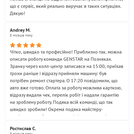
мені заявили, що бачок гальмівної рідини потрібно
що є сервіс, який реально виручає в таких ситуаціях.
міняти разом із головним гальмівним циліндром у
Дякую!
зборі.
Для людини, яка хоча б трохи розуміється на техніці,
Andrey M.
це звучить як мінімум непрофесійно, а як максимум —
8 місяців тому
спроба продати дорогий вузол замість елементарних
ущільнювачів.
Чітко, швидко та професійно! Приблизно так, можна
Що прикро — це не перший мій візит. Раніше міняв у
описати роботу команди GENSTAR на Позняках.
вас стартер, і тоді сервіс наче справив хороше
Зранку через колл-центр записався на 15:00, приїхав
враження. Але згодом знайшов декілька гайок під
трохи раніше і відразу прийняли машину: був
лобовим склом. Мені пояснили, що це “старі гайки, які
потрібен ремонт стартера. О 17:20 повідомили, що
відкручували”, і попросили не хвилюватися. ( надіюсь
авто вже готово. Оплата за роботу можлива карткою,
новий власник, не застяг в полі))
відразу видали чек, перелік робіт і надали гарантію
Але після нинішнього візиту такі дрібниці вже не
на зроблену роботу. Подяка всій команді, що так
здаються дрібницями.
швидко зробили! Окрема подяка майстеру-
Я — клієнт, який працює на довірі, і саме її цей сервіс
приймальнику Олександру: всі чітко та по суті.
серйозно підірвав.
Молодці! Однозначно буду радити своїм знайомим
Хотілося б більше:
Ростислав С.
звертатися до цього автосервісу.
8 місяців тому