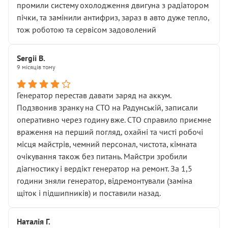
промили систему охолодження двигуна з радіатором
пічки, та замінили антифриз, зараз в авто дуже тепло,
тож роботою та сервісом задоволений
Sergii B.
9 місяців тому
Генератор перестав давати заряд на аккум.
Подзвонив зранку на СТО на Радунській, записали
оперативно через годину вже. СТО справило приємне
враження на перший погляд, охайні та чисті робочі
місця майстрів, чемний персонал, чистота, кімната
очікування також без питань. Майстри зробили
діагностику і вердікт генератор на ремонт. За 1,5
години зняли генератор, відремонтували (заміна
щіток і підшипників) и поставили назад.
Наталія Г.