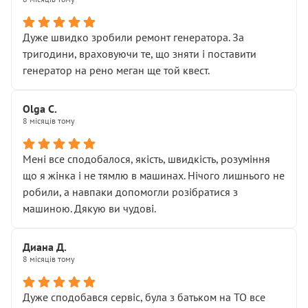
• належної уваги до авто
• прозорості в роботах і рахунках
• реальної діагностики, а не формального
Дуже швидко зробили ремонт генератора. За
“подивились і поїхав”
тригодини, враховуючи те, що зняти і поставити
На жаль, складається враження, що сервіс працює не
генератор на рено меган ще той квест.
на якість, а “аби швидше і дорожче”. Саме це і псує
загальне враження та бажання повертатися.
Olga С.
Стосовно комунікації - все добре
8 місяців тому
Мені все сподобалося, якість, швидкість, розуміння
що я жінка і не тямлю в машинах. Нічого лишнього не
робили, а навпаки допомогли розібратися з
машиною. Дякую ви чудові.
Диана Д.
8 місяців тому
Дуже сподобався сервіс, була з батьком на ТО все