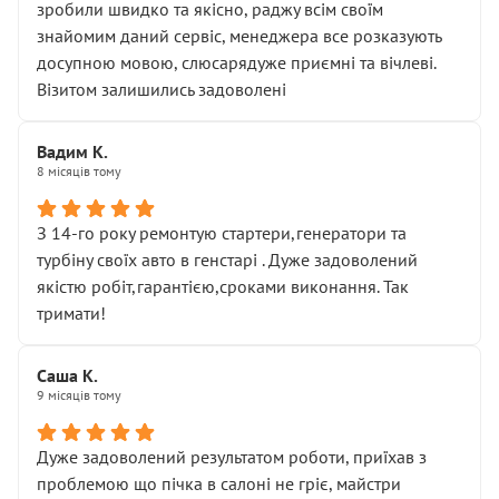
зробили швидко та якісно, раджу всім своїм
знайомим даний сервіс, менеджера все розказують
досупною мовою, слюсарядуже приємні та вічлеві.
Візитом залишились задоволені
Вадим К.
8 місяців тому
З 14-го року ремонтую стартери,генератори та
турбіну своїх авто в генстарі . Дуже задоволений
якістю робіт,гарантією,сроками виконання. Так
тримати!
Саша К.
9 місяців тому
Дуже задоволений результатом роботи, приїхав з
проблемою що пічка в салоні не гріє, майстри