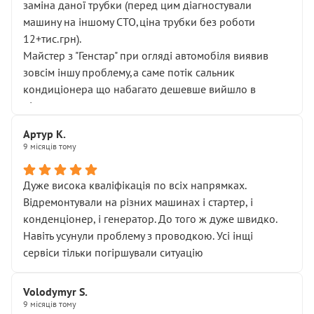
заміна даної трубки (перед цим діагностували
машину на іншому СТО,ціна трубки без роботи
12+тис.грн).
Майстер з "Генстар" при огляді автомобіля виявив
зовсім іншу проблему,а саме потік сальник
кондиціонера що набагато дешевше вийшло в
підсумку.
Дуже дякую за швидкий і професійний ремонт!
Артур К.
9 місяців тому
Дуже висока кваліфікація по всіх напрямках.
Відремонтували на різних машинах і стартер, і
конденціонер, і генератор. До того ж дуже швидко.
Навіть усунули проблему з проводкою. Усі інщі
сервіси тільки погіршували ситуацію
Volodymyr S.
9 місяців тому