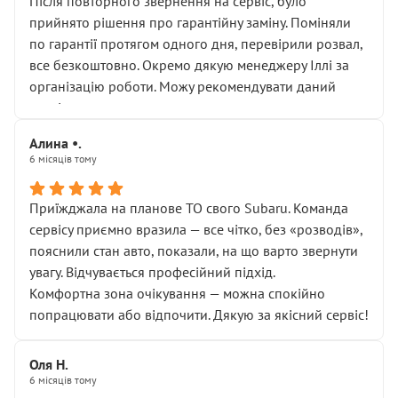
Після повторного звернення на сервіс, було
прийнято рішення про гарантійну заміну. Поміняли
по гарантії протягом одного дня, перевірили розвал,
все безкоштовно. Окремо дякую менеджеру Іллі за
організацію роботи. Можу рекомендувати даний
сервіс.
Алина •.
6 місяців тому
Приїжджала на планове ТО свого Subaru. Команда
сервісу приємно вразила — все чітко, без «розводів»,
пояснили стан авто, показали, на що варто звернути
увагу. Відчувається професійний підхід.
Комфортна зона очікування — можна спокійно
попрацювати або відпочити. Дякую за якісний сервіс!
Оля Н.
6 місяців тому