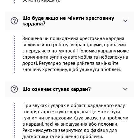
Що буде якщо не міняти хрестовину
кардана?
Зношена чи пошкоджена хрестовина кардана
впливає його роботу: вібрації, шуми, проблеми
з передачею потужності. Поломка кардану може
спричинити зупинку автомобіля та небезпеку на
дорозі. Регулярно перевіряйте та замінюйте
зношену хрестовину, щоб уникнути проблем.
Що означає стукає кардан?
При звуках і ударах в області карданного валу
говорять про «стукіт» кардана. Це може бути
гучним чи випадковим. Стук вказує на проблеми
в кардані, такі як зношування або поломки.
Рекомендується звернутися до фахівця для
діагностики та вирішення проблеми.