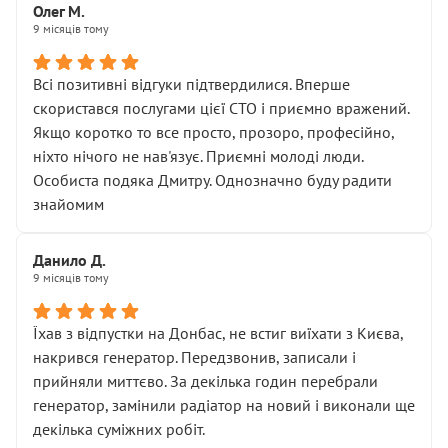
Олег М.
9 місяців тому
Всі позитивні відгуки підтвердилися. Вперше
скористався послугами цієї СТО і приємно вражений.
Якщо коротко то все просто, прозоро, професійно,
ніхто нічого не нав'язує. Приємні молоді люди.
Особиста подяка Дмитру. Однозначно буду радити
знайомим
Данило Д.
9 місяців тому
Їхав з відпустки на Донбас, не встиг виїхати з Києва,
накрився генератор. Передзвонив, записали і
прийняли миттєво. За декілька годин перебрали
генератор, замінили радіатор на новий і виконали ще
декілька суміжних робіт.