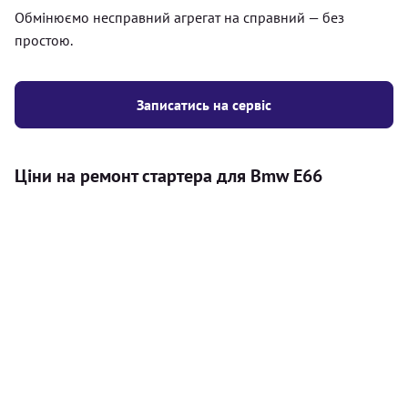
Обмінюємо несправний агрегат на справний — без
простою.
Записатись на сервіс
Ціни на ремонт стартера для Bmw E66
Послуга
Ціна
Стартер
Діагностика стартера на автомобілі
300
(перевірка стану АКБ, перевірка наявності
грн
сторонніх шумів, перевірка напруги на
стартері)