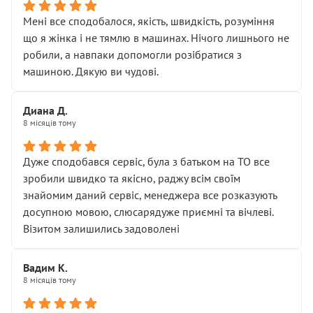
Мені все сподобалося, якість, швидкість, розуміння
що я жінка і не тямлю в машинах. Нічого лишнього не
робили, а навпаки допомогли розібратися з
машиною. Дякую ви чудові.
Диана Д.
8 місяців тому
Дуже сподобався сервіс, була з батьком на ТО все
зробили швидко та якісно, раджу всім своїм
знайомим даний сервіс, менеджера все розказують
досупною мовою, слюсарядуже приємні та вічлеві.
Візитом залишились задоволені
Вадим К.
8 місяців тому