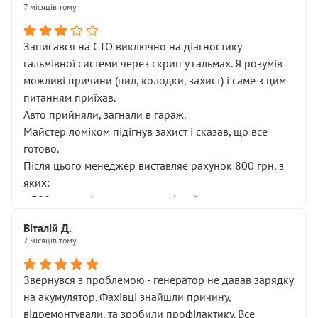
7 місяців тому
Записався на СТО виключно на діагностику
гальмівної системи через скрип у гальмах. Я розумів
можливі причини (пил, колодки, захист) і саме з цим
питанням приїхав.
Авто прийняли, загнали в гараж.
Майстер ломіком підігнув захист і сказав, що все
готово.
Після цього менеджер виставляє рахунок 800 грн, з
яких:
• 300 грн — діагностика гальмівної системи
• 500 грн — діагностика ходової, яку я НЕ замовляв і
Віталій Д.
НЕ погоджував
7 місяців тому
Я оплатив, але одразу звернув увагу, що це нав’язана
послуга. Тим більше, я був поруч і жодної реальної
Звернувся з проблемою - генератор не давав зарядку
діагностики ходової не проводилось. Після
на акумулятор. Фахівці знайшли причину,
зауваження гроші за цю “послугу” повернули, що
відремонтували, та зробили профілактику. Все