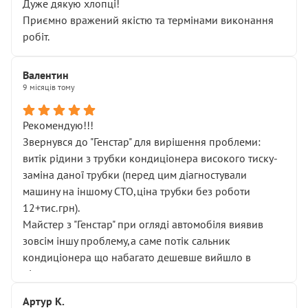
Дуже дякую хлопці!
Приємно вражений якістю та термінами виконання
робіт.
Валентин
9 місяців тому
Рекомендую!!!
Звернувся до "Генстар" для вирішення проблеми:
витік рідини з трубки кондиціонера високого тиску-
заміна даної трубки (перед цим діагностували
машину на іншому СТО,ціна трубки без роботи
12+тис.грн).
Майстер з "Генстар" при огляді автомобіля виявив
зовсім іншу проблему,а саме потік сальник
кондиціонера що набагато дешевше вийшло в
підсумку.
Дуже дякую за швидкий і професійний ремонт!
Артур К.