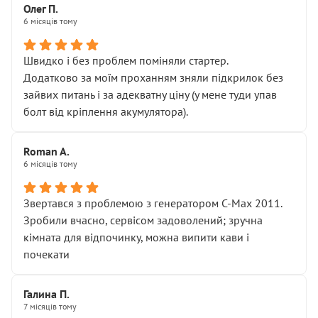
Олег П.
6 місяців тому
Швидко і без проблем поміняли стартер.
Додатково за моїм проханням зняли підкрилок без
зайвих питань і за адекватну ціну (у мене туди упав
болт від кріплення акумулятора).
Roman A.
6 місяців тому
Звертався з проблемою з генератором C-Max 2011.
Зробили вчасно, сервісом задоволений; зручна
кімната для відпочинку, можна випити кави і
почекати
Галина П.
7 місяців тому