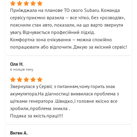
Приїжджала на планове ТО свого Subaru. Команда
сервісу приємно вразила — все чітко, без «розводів»,
пояснили стан авто, показали, на що варто звернути
увагу. Відчувається професійний підхід.
Комфортна зона очікування — можна спокійно
попрацювати або відпочити. Дякую за якісний сервіс!
Оля Н.
6 місяців тому
Звернулася у Сервіс з питанням,чому горить знак
акумулятора.На діагностиці виявилася проблема з
щітками генератора .Швидко,і головне якісно все
зробили,проблема зникла .
Подяка за якість праці!!!
Виген А.