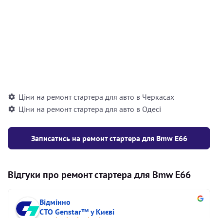
заміна роликів, заміна пружин, шліфування
шийки шестерні)
Відновлення бендикса стартера з
700
вантажного автомобіля / автобуса /
грн
спецтехніки (розбирання/збирання, заміна
контактної групи, заміна котушки)
Ціни на ремонт стартера для авто в Черкасах
Ціни на ремонт стартера для авто в Одесі
Записатись на ремонт стартера для Bmw E66
Відгуки про ремонт стартера для Bmw E66
Відмінно
СТО Genstar™ у Києві