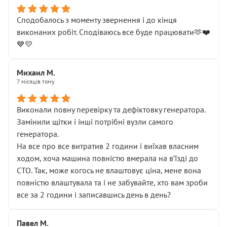
Сподобалось з моменту звернення і до кінця
виконаних робіт. Сподіваюсь все буде працювати🫶❤️
💙💛
Михаил М.
7 місяців тому
Виконали повну перевірку та дефіктовку генератора.
Замінили щітки і інші потрібні вузли самого
генератора.
На все про все витратив 2 години і виїхав власним
ходом, хоча машина повністю вмерала на вʼїзді до
СТО. Так, може когось не влаштовує ціна, мене вона
повністю влаштувала та і не забувайте, хто вам зроби
все за 2 години і записавшись день в день?
Павел М.