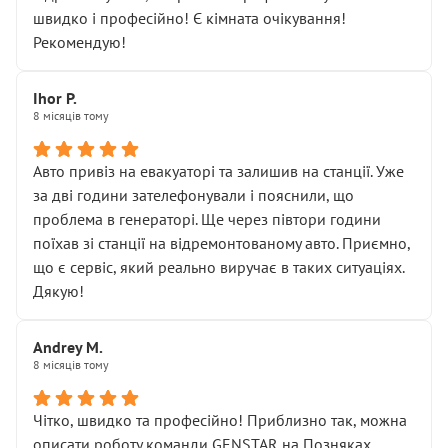
лише підтвердило мою правоту.
швидко і професійно! Є кімната очікування!
Але головне — я виїжджаю з боксу, і скрип у гальмах
Рекомендую!
залишився таким самим, як і був. Тобто оплачена
“діагностика гальм” фактично нічого не дала.
Далі ситуація тільки погіршилась:
Ihor P.
8 місяців тому
• сказали, що тепер “потрібно знімати колеса”
• що біля авто стояти вже не можна
• почали озвучувати купу додаткових робіт без
Авто привіз на евакуаторі та залишив на станції. Уже
чіткого пояснення
за дві години зателефонували і пояснили, що
( ну все зняли та доробили) дякую!
проблема в генераторі. Ще через півтори години
Окремий момент, який виглядає абсурдно:
поїхав зі станції на відремонтованому авто. Приємно,
мені заявили, що бачок гальмівної рідини потрібно
що є сервіс, який реально виручає в таких ситуаціях.
міняти разом із головним гальмівним циліндром у
Дякую!
зборі.
Для людини, яка хоча б трохи розуміється на техніці,
Andrey M.
це звучить як мінімум непрофесійно, а як максимум —
8 місяців тому
спроба продати дорогий вузол замість елементарних
ущільнювачів.
Чітко, швидко та професійно! Приблизно так, можна
Що прикро — це не перший мій візит. Раніше міняв у
описати роботу команди GENSTAR на Позняках.