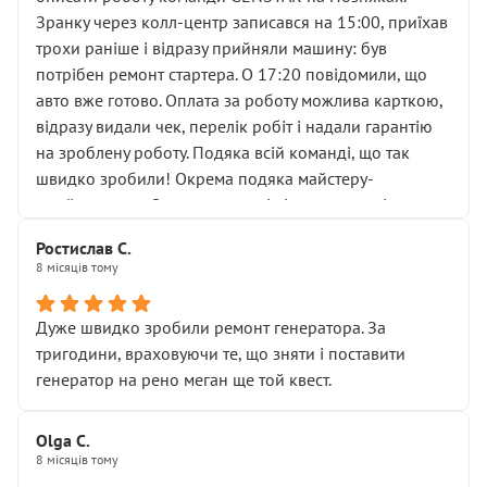
вас стартер, і тоді сервіс наче справив хороше
Зранку через колл-центр записався на 15:00, приїхав
враження. Але згодом знайшов декілька гайок під
трохи раніше і відразу прийняли машину: був
лобовим склом. Мені пояснили, що це “старі гайки, які
потрібен ремонт стартера. О 17:20 повідомили, що
відкручували”, і попросили не хвилюватися. ( надіюсь
авто вже готово. Оплата за роботу можлива карткою,
новий власник, не застяг в полі))
відразу видали чек, перелік робіт і надали гарантію
Але після нинішнього візиту такі дрібниці вже не
на зроблену роботу. Подяка всій команді, що так
здаються дрібницями.
швидко зробили! Окрема подяка майстеру-
Я — клієнт, який працює на довірі, і саме її цей сервіс
приймальнику Олександру: всі чітко та по суті.
серйозно підірвав.
Молодці! Однозначно буду радити своїм знайомим
Хотілося б більше:
Ростислав С.
звертатися до цього автосервісу.
8 місяців тому
• належної уваги до авто
• прозорості в роботах і рахунках
• реальної діагностики, а не формального
Дуже швидко зробили ремонт генератора. За
“подивились і поїхав”
тригодини, враховуючи те, що зняти і поставити
На жаль, складається враження, що сервіс працює не
генератор на рено меган ще той квест.
на якість, а “аби швидше і дорожче”. Саме це і псує
загальне враження та бажання повертатися.
Olga С.
Стосовно комунікації - все добре
8 місяців тому