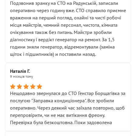
Подзвонив зранку на СТО на Радунській, записали
оперативно через годину вже. СТО справило приємне
враження на перший погляд, охайні та чисті робочі
місця майстрів, чемний персонал, чистота, кімната
очікування також без питань. Майстри зробили
діагностику і вердікт генератор на ремонт. За 1,5
години зняли генератор, відремонтували (заміна
щіток і підшипників) и поставили назад.
Наталія Г.
9 місяців тому
Нещодавно звернулася до СТО Генстар Борщагівка за
послугою "Заправка кондиціонера". Все зробили
оперативно. Через деякий час заїхала повторно, щоб
перепровірити, чи не має витікання фреону.
Перевірка була безкоштовна. Поки задоволена