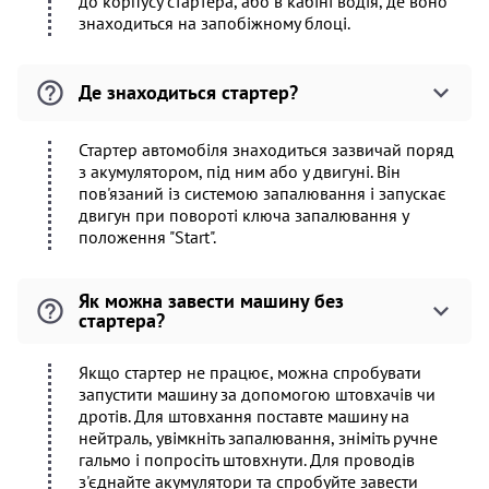
до корпусу стартера, або в кабіні водія, де воно
знаходиться на запобіжному блоці.
Де знаходиться стартер?
Стартер автомобіля знаходиться зазвичай поряд
з акумулятором, під ним або у двигуні. Він
пов'язаний із системою запалювання і запускає
двигун при повороті ключа запалювання у
положення "Start".
Як можна завести машину без
стартера?
Якщо стартер не працює, можна спробувати
запустити машину за допомогою штовхачів чи
дротів. Для штовхання поставте машину на
нейтраль, увімкніть запалювання, зніміть ручне
гальмо і попросіть штовхнути. Для проводів
з'єднайте акумулятори та спробуйте завести