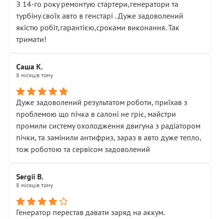
З 14-го року ремонтую стартери,генератори та
турбіну своїх авто в генстарі . Дуже задоволений
якістю робіт,гарантією,сроками виконання. Так
тримати!
Саша К.
8 місяців тому
Дуже задоволений результатом роботи, приїхав з
проблемою що пічка в салоні не гріє, майстри
промили систему охолодження двигуна з радіатором
пічки, та замінили антифриз, зараз в авто дуже тепло,
тож роботою та сервісом задоволений
Sergii B.
8 місяців тому
Генератор перестав давати заряд на аккум.