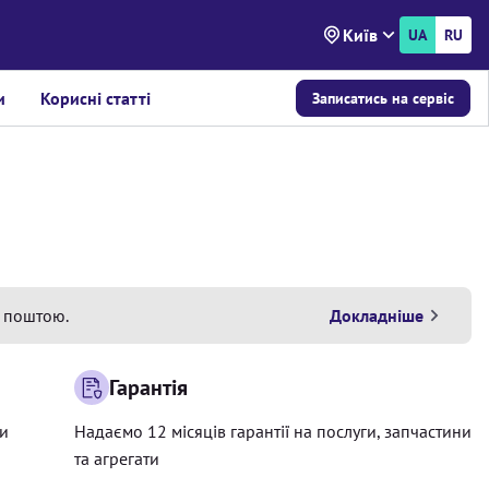
Київ
UA
RU
и
Корисні статті
Записатись на сервіс
 поштою.
Докладніше
Гарантія
ри
Надаємо 12 місяців гарантії на послуги, запчастини
та агрегати