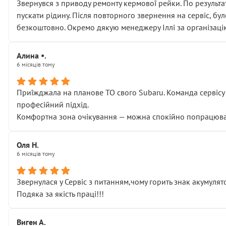
Звернувся з приводу ремонту кермової рейки. По результат
пускати рідину. Після повторного звернення на сервіс, бу
безкоштовно. Окремо дякую менеджеру Іллі за організаці
Алина •.
6 місяців тому
Приїжджала на планове ТО свого Subaru. Команда сервісу п
професійний підхід.
Комфортна зона очікування — можна спокійно попрацювати
Оля Н.
6 місяців тому
Звернулася у Сервіс з питанням,чому горить знак акумуля
Подяка за якість праці!!!
Виген А.