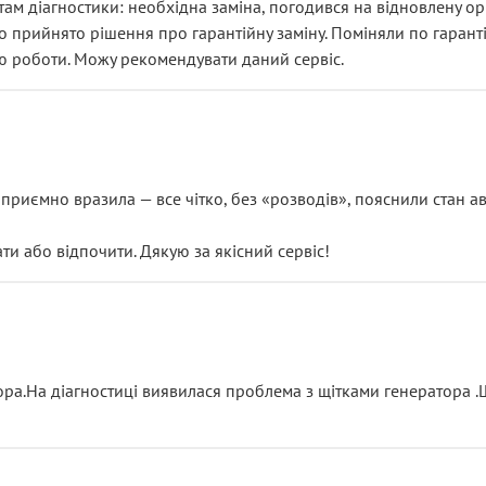
ам діагностики: необхідна заміна, погодився на відновлену ори
ло прийнято рішення про гарантійну заміну. Поміняли по гарант
ю роботи. Можу рекомендувати даний сервіс.
риємно вразила — все чітко, без «розводів», пояснили стан авт
 або відпочити. Дякую за якісний сервіс!
тора.На діагностиці виявилася проблема з щітками генератора 