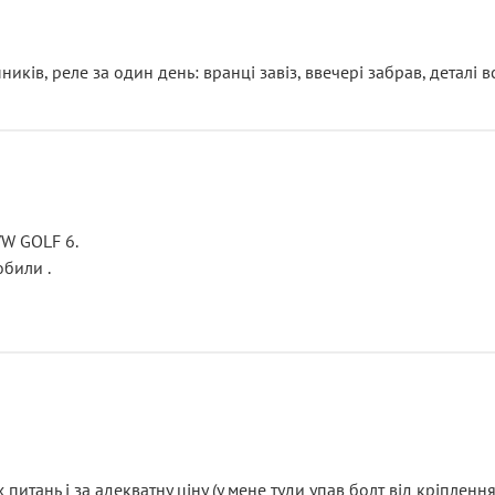
ків, реле за один день: вранці завіз, ввечері забрав, деталі в
VW GOLF 6.
били .
итань і за адекватну ціну (у мене туди упав болт від кріплення