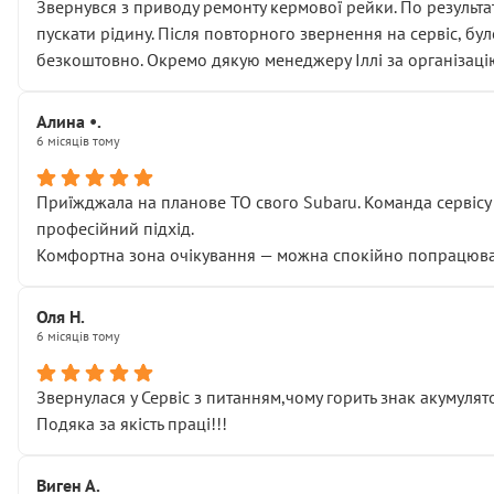
Звернувся з приводу ремонту кермової рейки. По результат
пускати рідину. Після повторного звернення на сервіс, бу
безкоштовно. Окремо дякую менеджеру Іллі за організаці
Алина •.
6 місяців тому
Приїжджала на планове ТО свого Subaru. Команда сервісу п
професійний підхід.
Комфортна зона очікування — можна спокійно попрацювати
Оля Н.
6 місяців тому
Звернулася у Сервіс з питанням,чому горить знак акумуля
Подяка за якість праці!!!
Виген А.