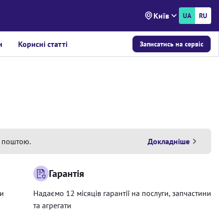
Київ
UA
RU
и
Корисні статті
Записатись на сервіс
 поштою.
Докладніше
Гарантія
ри
Надаємо 12 місяців гарантії на послуги, запчастини
та агрегати