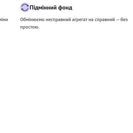
Підмінний фонд
міни
Обмінюємо несправний агрегат на справний — без
простою.
Ціна