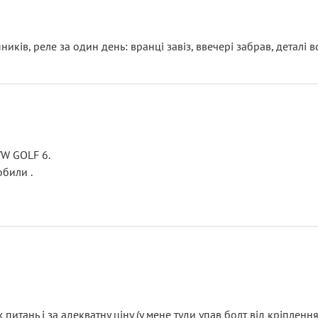
ків, реле за один день: вранці завіз, ввечері забрав, деталі в
VW GOLF 6.
били .
итань і за адекватну ціну (у мене туди упав болт від кріплення