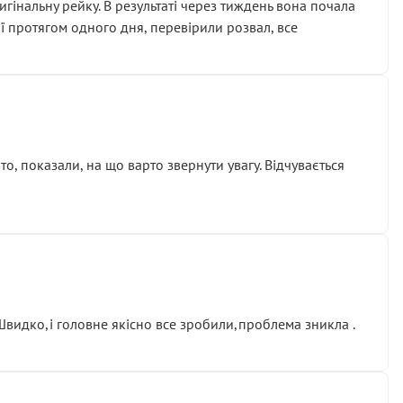
гінальну рейку. В результаті через тиждень вона почала
ії протягом одного дня, перевірили розвал, все
о, показали, на що варто звернути увагу. Відчувається
.Швидко,і головне якісно все зробили,проблема зникла .