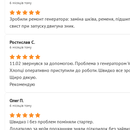
6 місяців тому
Зробили ремонт генератора: заміна шківа, ременя, підшипни
свист при запуску двигуна зник.
Ростислав С.
6 місяців тому
11.02 звернувся за допомогою. Проблема з генератором 
Хлопці оперативно приступили до роботи. Швидко все зро
Щиро дякую.
Рекомендую
Олег П.
6 місяців тому
Швидко і без проблем поміняли стартер.
Додатково за моїм проханням зняли підкрилок без зайвих п