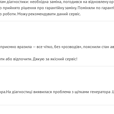
ам діагностики: необхідна заміна, погодився на відновлену ори
ло прийнято рішення про гарантійну заміну. Поміняли по гарант
ю роботи. Можу рекомендувати даний сервіс.
риємно вразила — все чітко, без «розводів», пояснили стан авт
 або відпочити. Дякую за якісний сервіс!
тора.На діагностиці виявилася проблема з щітками генератора 