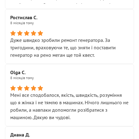
Я — клієнт, який працює на довірі, і саме її цей сервіс
приймальнику Олександру: всі чітко та по суті.
серйозно підірвав.
Молодці! Однозначно буду радити своїм знайомим
Хотілося б більше:
Ростислав С.
звертатися до цього автосервісу.
8 місяців тому
• належної уваги до авто
• прозорості в роботах і рахунках
• реальної діагностики, а не формального
Дуже швидко зробили ремонт генератора. За
“подивились і поїхав”
тригодини, враховуючи те, що зняти і поставити
На жаль, складається враження, що сервіс працює не
генератор на рено меган ще той квест.
на якість, а “аби швидше і дорожче”. Саме це і псує
загальне враження та бажання повертатися.
Olga С.
Стосовно комунікації - все добре
8 місяців тому
Мені все сподобалося, якість, швидкість, розуміння
що я жінка і не тямлю в машинах. Нічого лишнього не
робили, а навпаки допомогли розібратися з
машиною. Дякую ви чудові.
Диана Д.