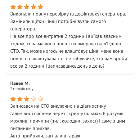
Виконали повну перевірку та дефіктовку генератора.
Замінили щітки і інші потрібні вузли самого
генератора.
На все про все витратив 2 години і виїхав власним
ходом, хоча машина повністю вмерала на вʼїзді до
СТО. Так, може когось не влаштовує ціна, мене вона
повністю влаштувала та і не забувайте, хто вам зроби
все за 2 години і записавшись день в день?
Павел М.
7 місяців тому
Записався на СТО виключно на діагностику
гальмівної системи через скрип у гальмах. Я розумів
можливі причини (пил, колодки, захист) і саме з цим
питанням приїхав.
Авто прийняли, загнали в гараж.