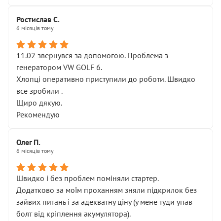
Ростислав С.
6 місяців тому
11.02 звернувся за допомогою. Проблема з
генератором VW GOLF 6.
Хлопці оперативно приступили до роботи. Швидко
все зробили .
Щиро дякую.
Рекомендую
Олег П.
6 місяців тому
Швидко і без проблем поміняли стартер.
Додатково за моїм проханням зняли підкрилок без
зайвих питань і за адекватну ціну (у мене туди упав
болт від кріплення акумулятора).