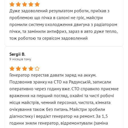
Дуже задоволений результатом роботи, приїхав з
проблемою що пічка в салоні не гріє, майстри
промили систему охолодження двигуна з радіатором
пічки, та замінили антифриз, зараз в авто дуже тепло,
тож роботою та сервісом задоволений
Sergii B.
9 місяців тому
Генератор перестав давати заряд на аккум.
Подзвонив зранку на СТО на Радунській, записали
оперативно через годину вже. СТО справило приємне
враження на перший погляд, охайні та чисті робочі
місця майстрів, чемний персонал, чистота, кімната
очікування також без питань. Майстри зробили
діагностику і вердікт генератор на ремонт. За 1,5
години зняли генератор, відремонтували (заміна