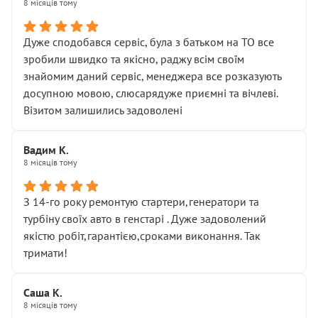
8 місяців тому
Дуже сподобався сервіс, була з батьком на ТО все
зробили швидко та якісно, раджу всім своїм
знайомим даний сервіс, менеджера все розказують
досупною мовою, слюсарядуже приємні та вічлеві.
Візитом залишились задоволені
Вадим К.
8 місяців тому
З 14-го року ремонтую стартери,генератори та
турбіну своїх авто в генстарі . Дуже задоволений
якістю робіт,гарантією,сроками виконання. Так
тримати!
Саша К.
8 місяців тому