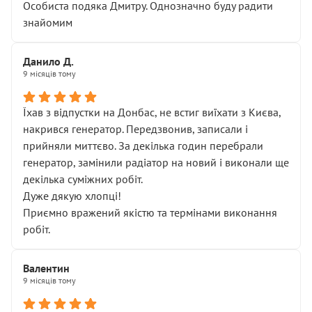
Особиста подяка Дмитру. Однозначно буду радити
знайомим
Данило Д.
9 місяців тому
Їхав з відпустки на Донбас, не встиг виїхати з Києва,
накрився генератор. Передзвонив, записали і
прийняли миттєво. За декілька годин перебрали
генератор, замінили радіатор на новий і виконали ще
декілька суміжних робіт.
Дуже дякую хлопці!
Приємно вражений якістю та термінами виконання
робіт.
Валентин
9 місяців тому