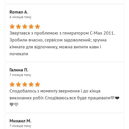
Roman A.
6 місяців тому
Звертався з проблемою з генератором C-Max 2011.
Зробили вчасно, сервісом задоволений; зручна
кімната для відпочинку, можна випити кави і
почекати
Галина П.
7 місяців тому
Сподобалось з моменту звернення і до кінця
виконаних робіт. Сподіваюсь все буде працювати🫶❤️
💙💛
Михаил М.
7 місяців тому