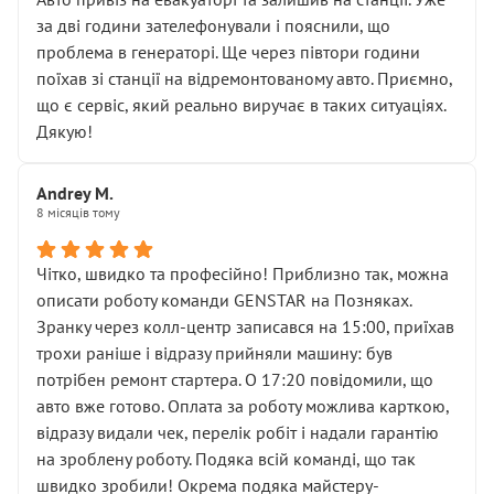
чіткого пояснення
за дві години зателефонували і пояснили, що
( ну все зняли та доробили) дякую!
проблема в генераторі. Ще через півтори години
Окремий момент, який виглядає абсурдно:
поїхав зі станції на відремонтованому авто. Приємно,
мені заявили, що бачок гальмівної рідини потрібно
що є сервіс, який реально виручає в таких ситуаціях.
міняти разом із головним гальмівним циліндром у
Дякую!
зборі.
Для людини, яка хоча б трохи розуміється на техніці,
Andrey M.
це звучить як мінімум непрофесійно, а як максимум —
8 місяців тому
спроба продати дорогий вузол замість елементарних
ущільнювачів.
Чітко, швидко та професійно! Приблизно так, можна
Що прикро — це не перший мій візит. Раніше міняв у
описати роботу команди GENSTAR на Позняках.
вас стартер, і тоді сервіс наче справив хороше
Зранку через колл-центр записався на 15:00, приїхав
враження. Але згодом знайшов декілька гайок під
трохи раніше і відразу прийняли машину: був
лобовим склом. Мені пояснили, що це “старі гайки, які
потрібен ремонт стартера. О 17:20 повідомили, що
відкручували”, і попросили не хвилюватися. ( надіюсь
авто вже готово. Оплата за роботу можлива карткою,
новий власник, не застяг в полі))
відразу видали чек, перелік робіт і надали гарантію
Але після нинішнього візиту такі дрібниці вже не
на зроблену роботу. Подяка всій команді, що так
здаються дрібницями.
швидко зробили! Окрема подяка майстеру-