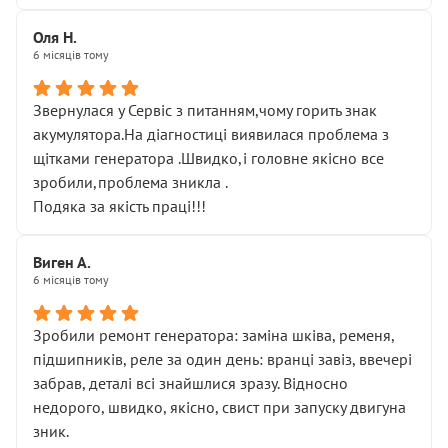
Оля Н.
6 місяців тому
Звернулася у Сервіс з питанням,чому горить знак
акумулятора.На діагностиці виявилася проблема з
щітками генератора .Швидко,і головне якісно все
зробили,проблема зникла .
Подяка за якість праці!!!
Виген А.
6 місяців тому
Зробили ремонт генератора: заміна шківа, ременя,
підшипників, реле за один день: вранці завіз, ввечері
забрав, деталі всі знайшлися зразу. Відносно
недорого, швидко, якісно, свист при запуску двигуна
зник.