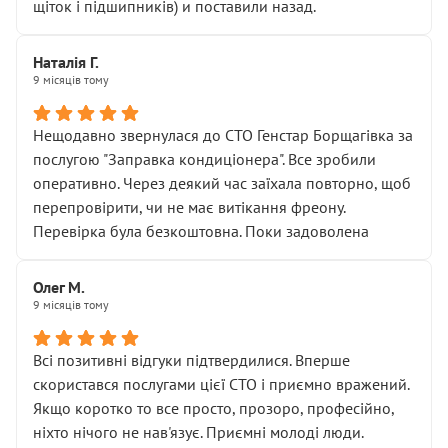
щіток і підшипників) и поставили назад.
Наталія Г.
9 місяців тому
Нещодавно звернулася до СТО Генстар Борщагівка за
послугою "Заправка кондиціонера". Все зробили
оперативно. Через деякий час заїхала повторно, щоб
перепровірити, чи не має витікання фреону.
Перевірка була безкоштовна. Поки задоволена
Олег М.
9 місяців тому
Всі позитивні відгуки підтвердилися. Вперше
скористався послугами цієї СТО і приємно вражений.
Якщо коротко то все просто, прозоро, професійно,
ніхто нічого не нав'язує. Приємні молоді люди.