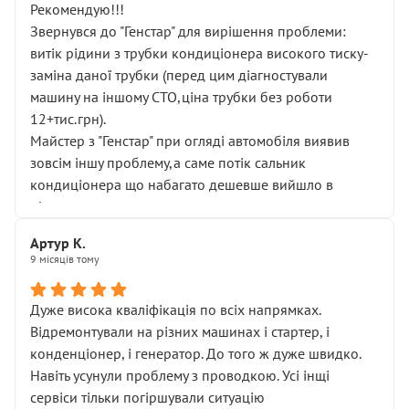
Рекомендую!!!
Звернувся до "Генстар" для вирішення проблеми:
витік рідини з трубки кондиціонера високого тиску-
заміна даної трубки (перед цим діагностували
машину на іншому СТО,ціна трубки без роботи
12+тис.грн).
Майстер з "Генстар" при огляді автомобіля виявив
зовсім іншу проблему,а саме потік сальник
кондиціонера що набагато дешевше вийшло в
підсумку.
Дуже дякую за швидкий і професійний ремонт!
Артур К.
9 місяців тому
Дуже висока кваліфікація по всіх напрямках.
Відремонтували на різних машинах і стартер, і
конденціонер, і генератор. До того ж дуже швидко.
Навіть усунули проблему з проводкою. Усі інщі
сервіси тільки погіршували ситуацію