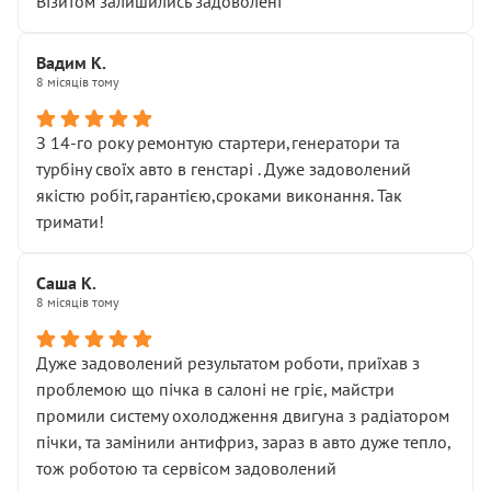
Візитом залишились задоволені
Вадим К.
8 місяців тому
З 14-го року ремонтую стартери,генератори та
турбіну своїх авто в генстарі . Дуже задоволений
якістю робіт,гарантією,сроками виконання. Так
тримати!
Саша К.
8 місяців тому
Дуже задоволений результатом роботи, приїхав з
проблемою що пічка в салоні не гріє, майстри
промили систему охолодження двигуна з радіатором
пічки, та замінили антифриз, зараз в авто дуже тепло,
тож роботою та сервісом задоволений