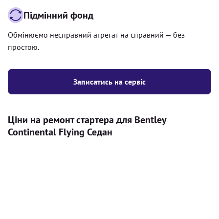
Підмінний фонд
Обмінюємо несправний агрегат на справний — без
простою.
Записатись на сервіс
Ціни на ремонт стартера для Bentley
Continental Flying Седан
Послуга
Ціна
Стартер
Діагностика стартера на автомобілі
300