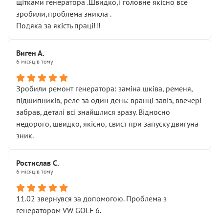
щітками генератора .Швидко,і головне якісно все
зробили,проблема зникла .
Подяка за якість праці!!!
Виген А.
6 місяців тому
Зробили ремонт генератора: заміна шківа, ременя,
підшипників, реле за один день: вранці завіз, ввечері
забрав, деталі всі знайшлися зразу. Відносно
недорого, швидко, якісно, свист при запуску двигуна
зник.
Ростислав С.
6 місяців тому
11.02 звернувся за допомогою. Проблема з
генератором VW GOLF 6.