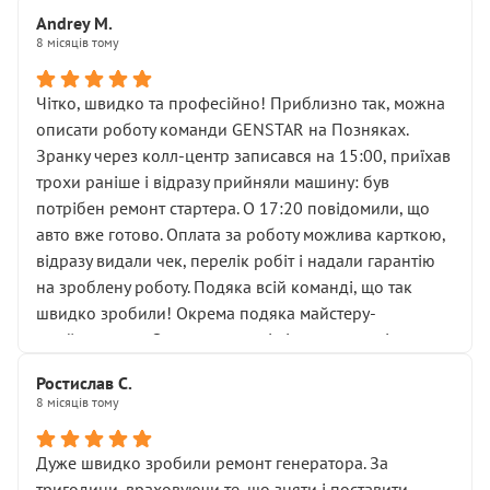
Для людини, яка хоча б трохи розуміється на техніці,
Andrey M.
це звучить як мінімум непрофесійно, а як максимум —
8 місяців тому
спроба продати дорогий вузол замість елементарних
ущільнювачів.
Чітко, швидко та професійно! Приблизно так, можна
Що прикро — це не перший мій візит. Раніше міняв у
описати роботу команди GENSTAR на Позняках.
вас стартер, і тоді сервіс наче справив хороше
Зранку через колл-центр записався на 15:00, приїхав
враження. Але згодом знайшов декілька гайок під
трохи раніше і відразу прийняли машину: був
лобовим склом. Мені пояснили, що це “старі гайки, які
потрібен ремонт стартера. О 17:20 повідомили, що
відкручували”, і попросили не хвилюватися. ( надіюсь
авто вже готово. Оплата за роботу можлива карткою,
новий власник, не застяг в полі))
відразу видали чек, перелік робіт і надали гарантію
Але після нинішнього візиту такі дрібниці вже не
на зроблену роботу. Подяка всій команді, що так
здаються дрібницями.
швидко зробили! Окрема подяка майстеру-
Я — клієнт, який працює на довірі, і саме її цей сервіс
приймальнику Олександру: всі чітко та по суті.
серйозно підірвав.
Молодці! Однозначно буду радити своїм знайомим
Хотілося б більше:
Ростислав С.
звертатися до цього автосервісу.
8 місяців тому
• належної уваги до авто
• прозорості в роботах і рахунках
• реальної діагностики, а не формального
Дуже швидко зробили ремонт генератора. За
“подивились і поїхав”
тригодини, враховуючи те, що зняти і поставити