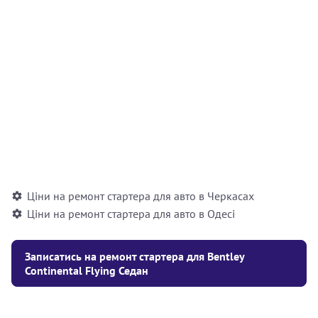
Відновлення бендикса стартера з легкового
500
автомобіля (розбирання/збирання, миття,
грн
заміна роликів, заміна пружин, шліфування
шийки шестерні)
Відновлення бендикса стартера з
700
вантажного автомобіля / автобуса /
грн
спецтехніки (розбирання/збирання, заміна
контактної групи, заміна котушки)
Ціни на ремонт стартера для авто в Черкасах
Ціни на ремонт стартера для авто в Одесі
Записатись на ремонт стартера для Bentley
Continental Flying Седан