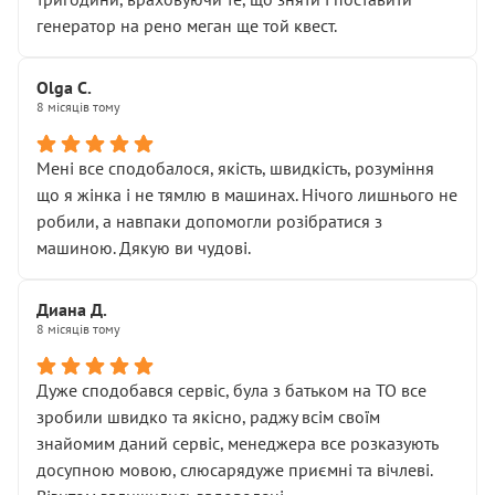
На жаль, складається враження, що сервіс працює не
генератор на рено меган ще той квест.
на якість, а “аби швидше і дорожче”. Саме це і псує
загальне враження та бажання повертатися.
Olga С.
Стосовно комунікації - все добре
8 місяців тому
Мені все сподобалося, якість, швидкість, розуміння
що я жінка і не тямлю в машинах. Нічого лишнього не
робили, а навпаки допомогли розібратися з
машиною. Дякую ви чудові.
Диана Д.
8 місяців тому
Дуже сподобався сервіс, була з батьком на ТО все
зробили швидко та якісно, раджу всім своїм
знайомим даний сервіс, менеджера все розказують
досупною мовою, слюсарядуже приємні та вічлеві.