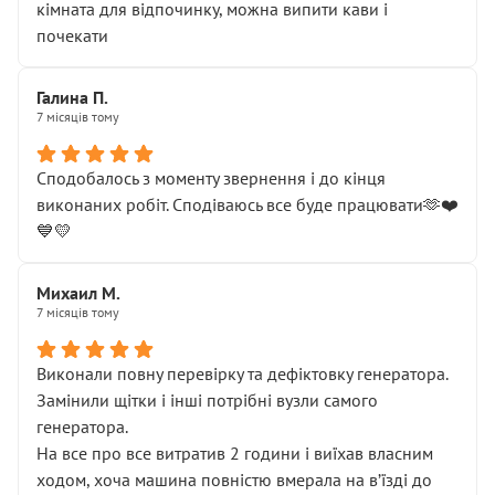
кімната для відпочинку, можна випити кави і
почекати
Галина П.
7 місяців тому
Сподобалось з моменту звернення і до кінця
виконаних робіт. Сподіваюсь все буде працювати🫶❤️
💙💛
Михаил М.
7 місяців тому
Виконали повну перевірку та дефіктовку генератора.
Замінили щітки і інші потрібні вузли самого
генератора.
На все про все витратив 2 години і виїхав власним
ходом, хоча машина повністю вмерала на вʼїзді до