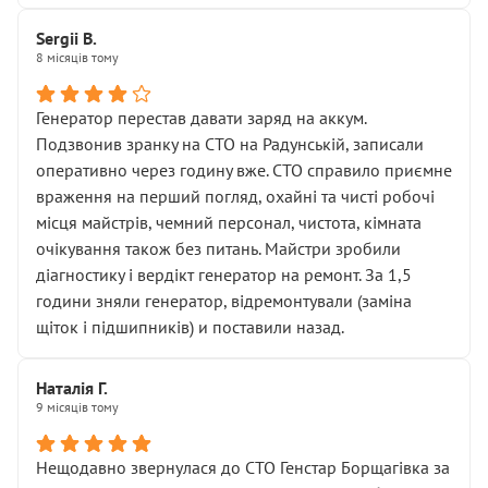
Sergii B.
8 місяців тому
Генератор перестав давати заряд на аккум.
Подзвонив зранку на СТО на Радунській, записали
оперативно через годину вже. СТО справило приємне
враження на перший погляд, охайні та чисті робочі
місця майстрів, чемний персонал, чистота, кімната
очікування також без питань. Майстри зробили
діагностику і вердікт генератор на ремонт. За 1,5
години зняли генератор, відремонтували (заміна
щіток і підшипників) и поставили назад.
Наталія Г.
9 місяців тому
Нещодавно звернулася до СТО Генстар Борщагівка за