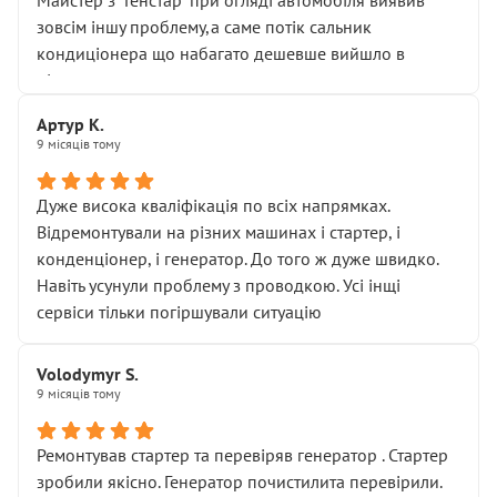
Майстер з "Генстар" при огляді автомобіля виявив
зовсім іншу проблему,а саме потік сальник
кондиціонера що набагато дешевше вийшло в
підсумку.
Дуже дякую за швидкий і професійний ремонт!
Артур К.
9 місяців тому
Дуже висока кваліфікація по всіх напрямках.
Відремонтували на різних машинах і стартер, і
конденціонер, і генератор. До того ж дуже швидко.
Навіть усунули проблему з проводкою. Усі інщі
сервіси тільки погіршували ситуацію
Volodymyr S.
9 місяців тому
Ремонтував стартер та перевіряв генератор . Стартер
зробили якісно. Генератор почистилита перевірили.