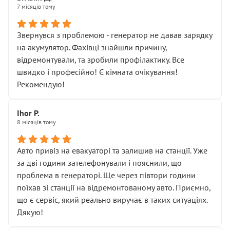
НЕ погоджував
7 місяців тому
Я оплатив, але одразу звернув увагу, що це нав’язана
послуга. Тим більше, я був поруч і жодної реальної
Звернувся з проблемою - генератор не давав зарядку
діагностики ходової не проводилось. Після
на акумулятор. Фахівці знайшли причину,
зауваження гроші за цю “послугу” повернули, що
відремонтували, та зробили профілактику. Все
лише підтвердило мою правоту.
швидко і професійно! Є кімната очікування!
Але головне — я виїжджаю з боксу, і скрип у гальмах
Рекомендую!
залишився таким самим, як і був. Тобто оплачена
“діагностика гальм” фактично нічого не дала.
Далі ситуація тільки погіршилась:
Ihor P.
8 місяців тому
• сказали, що тепер “потрібно знімати колеса”
• що біля авто стояти вже не можна
• почали озвучувати купу додаткових робіт без
Авто привіз на евакуаторі та залишив на станції. Уже
чіткого пояснення
за дві години зателефонували і пояснили, що
( ну все зняли та доробили) дякую!
проблема в генераторі. Ще через півтори години
Окремий момент, який виглядає абсурдно:
поїхав зі станції на відремонтованому авто. Приємно,
мені заявили, що бачок гальмівної рідини потрібно
що є сервіс, який реально виручає в таких ситуаціях.
міняти разом із головним гальмівним циліндром у
Дякую!
зборі.