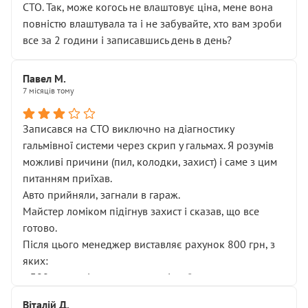
СТО. Так, може когось не влаштовує ціна, мене вона
повністю влаштувала та і не забувайте, хто вам зроби
все за 2 години і записавшись день в день?
Павел М.
7 місяців тому
Записався на СТО виключно на діагностику
гальмівної системи через скрип у гальмах. Я розумів
можливі причини (пил, колодки, захист) і саме з цим
питанням приїхав.
Авто прийняли, загнали в гараж.
Майстер ломіком підігнув захист і сказав, що все
готово.
Після цього менеджер виставляє рахунок 800 грн, з
яких:
• 300 грн — діагностика гальмівної системи
• 500 грн — діагностика ходової, яку я НЕ замовляв і
Віталій Д.