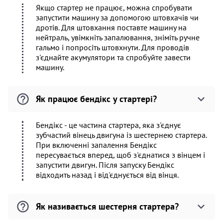
Якщо стартер не працює, можна спробувати
запустити машину за допомогою штовхачів чи
дротів. Для штовхання поставте машину на
нейтраль, увімкніть запалювання, зніміть ручне
гальмо і попросіть штовхнути. Для проводів
з'єднайте акумулятори та спробуйте завести
машину.
Як працює бендікс у стартері?
Бендікс - це частина стартера, яка з'єднує
зубчастий вінець двигуна із шестернею стартера.
При включенні запалення Бендікс
пересувається вперед, щоб з'єднатися з вінцем і
запустити двигун. Після запуску Бендікс
відходить назад і від'єднується від вінця.
Як називається шестерня стартера?