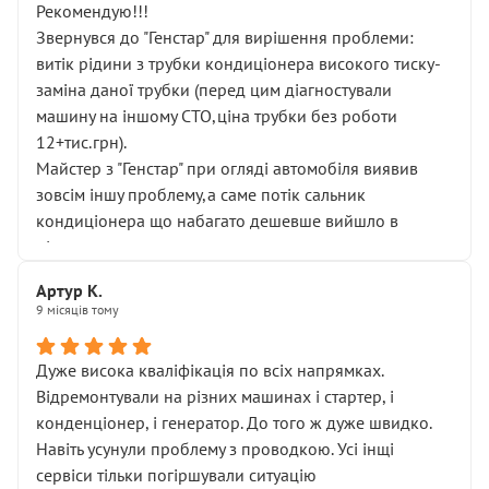
Рекомендую!!!
Звернувся до "Генстар" для вирішення проблеми:
витік рідини з трубки кондиціонера високого тиску-
заміна даної трубки (перед цим діагностували
машину на іншому СТО,ціна трубки без роботи
12+тис.грн).
Майстер з "Генстар" при огляді автомобіля виявив
зовсім іншу проблему,а саме потік сальник
кондиціонера що набагато дешевше вийшло в
підсумку.
Дуже дякую за швидкий і професійний ремонт!
Артур К.
9 місяців тому
Дуже висока кваліфікація по всіх напрямках.
Відремонтували на різних машинах і стартер, і
конденціонер, і генератор. До того ж дуже швидко.
Навіть усунули проблему з проводкою. Усі інщі
сервіси тільки погіршували ситуацію