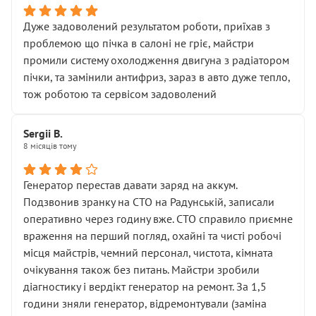
Дуже задоволений результатом роботи, приїхав з
проблемою що пічка в салоні не гріє, майстри
промили систему охолодження двигуна з радіатором
пічки, та замінили антифриз, зараз в авто дуже тепло,
тож роботою та сервісом задоволений
Sergii B.
8 місяців тому
Генератор перестав давати заряд на аккум.
Подзвонив зранку на СТО на Радунській, записали
оперативно через годину вже. СТО справило приємне
враження на перший погляд, охайні та чисті робочі
місця майстрів, чемний персонал, чистота, кімната
очікування також без питань. Майстри зробили
діагностику і вердікт генератор на ремонт. За 1,5
години зняли генератор, відремонтували (заміна