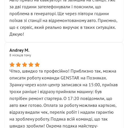
чіткого пояснення
за дві години зателефонували і пояснили, що
( ну все зняли та доробили) дякую!
проблема в генераторі. Ще через півтори години
Окремий момент, який виглядає абсурдно:
поїхав зі станції на відремонтованому авто. Приємно,
мені заявили, що бачок гальмівної рідини потрібно
що є сервіс, який реально виручає в таких ситуаціях.
міняти разом із головним гальмівним циліндром у
Дякую!
зборі.
Для людини, яка хоча б трохи розуміється на техніці,
Andrey M.
це звучить як мінімум непрофесійно, а як максимум —
8 місяців тому
спроба продати дорогий вузол замість елементарних
ущільнювачів.
Чітко, швидко та професійно! Приблизно так, можна
Що прикро — це не перший мій візит. Раніше міняв у
описати роботу команди GENSTAR на Позняках.
вас стартер, і тоді сервіс наче справив хороше
Зранку через колл-центр записався на 15:00, приїхав
враження. Але згодом знайшов декілька гайок під
трохи раніше і відразу прийняли машину: був
лобовим склом. Мені пояснили, що це “старі гайки, які
потрібен ремонт стартера. О 17:20 повідомили, що
відкручували”, і попросили не хвилюватися. ( надіюсь
авто вже готово. Оплата за роботу можлива карткою,
новий власник, не застяг в полі))
відразу видали чек, перелік робіт і надали гарантію
Але після нинішнього візиту такі дрібниці вже не
на зроблену роботу. Подяка всій команді, що так
здаються дрібницями.
швидко зробили! Окрема подяка майстеру-