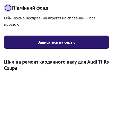
Підмінний фонд
Обмінюємо несправний агрегат на справний — без
простою.
Записатись на сервіс
Ціни на ремонт карданного валу для Audi Tt Rs
Coupe
Послуга
Ціна
Карданний вал
Діагностика карданного валу на авто (
500