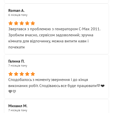
Roman A.
6 місяців тому
Звертався з проблемою з генератором C-Max 2011.
Зробили вчасно, сервісом задоволений; зручна
кімната для відпочинку, можна випити кави і
почекати
Галина П.
7 місяців тому
Сподобалось з моменту звернення і до кінця
виконаних робіт. Сподіваюсь все буде працювати🫶❤️
💙💛
Михаил М.
7 місяців тому