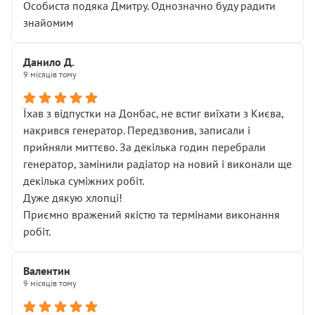
Особиста подяка Дмитру. Однозначно буду радити
знайомим
Данило Д.
9 місяців тому
Їхав з відпустки на Донбас, не встиг виїхати з Києва,
накрився генератор. Передзвонив, записали і
прийняли миттєво. За декілька годин перебрали
генератор, замінили радіатор на новий і виконали ще
декілька суміжних робіт.
Дуже дякую хлопці!
Приємно вражений якістю та термінами виконання
робіт.
Валентин
9 місяців тому