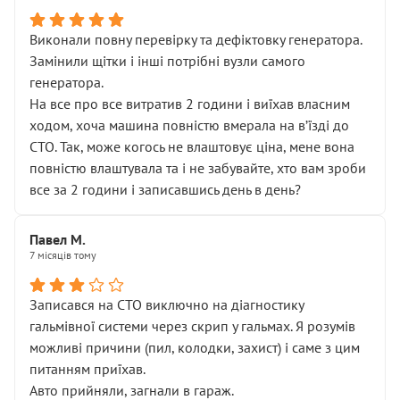
Виконали повну перевірку та дефіктовку генератора.
Замінили щітки і інші потрібні вузли самого
генератора.
На все про все витратив 2 години і виїхав власним
ходом, хоча машина повністю вмерала на вʼїзді до
СТО. Так, може когось не влаштовує ціна, мене вона
повністю влаштувала та і не забувайте, хто вам зроби
все за 2 години і записавшись день в день?
Павел М.
7 місяців тому
Записався на СТО виключно на діагностику
гальмівної системи через скрип у гальмах. Я розумів
можливі причини (пил, колодки, захист) і саме з цим
питанням приїхав.
Авто прийняли, загнали в гараж.