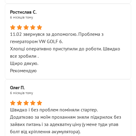
Ростислав С.
6 місяців тому
11.02 звернувся за допомогою. Проблема з
генератором VW GOLF 6.
Хлопці оперативно приступили до роботи. Швидко
все зробили .
Щиро дякую.
Рекомендую
Олег П.
6 місяців тому
Швидко і без проблем поміняли стартер.
Додатково за моїм проханням зняли підкрилок без
зайвих питань і за адекватну ціну (у мене туди упав
болт від кріплення акумулятора).