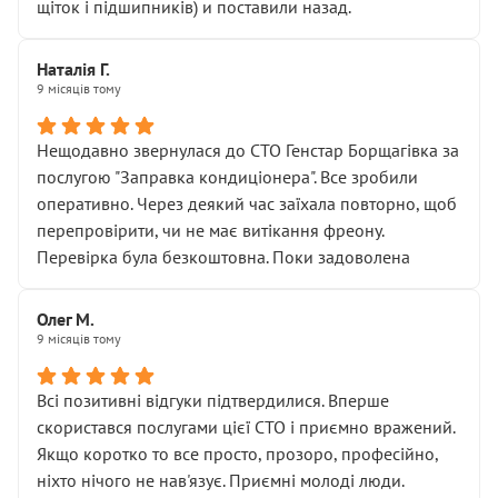
щіток і підшипників) и поставили назад.
Наталія Г.
9 місяців тому
Нещодавно звернулася до СТО Генстар Борщагівка за
послугою "Заправка кондиціонера". Все зробили
оперативно. Через деякий час заїхала повторно, щоб
перепровірити, чи не має витікання фреону.
Перевірка була безкоштовна. Поки задоволена
Олег М.
9 місяців тому
Всі позитивні відгуки підтвердилися. Вперше
скористався послугами цієї СТО і приємно вражений.
Якщо коротко то все просто, прозоро, професійно,
ніхто нічого не нав'язує. Приємні молоді люди.