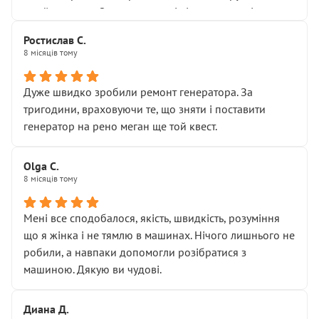
Я — клієнт, який працює на довірі, і саме її цей сервіс
приймальнику Олександру: всі чітко та по суті.
серйозно підірвав.
Молодці! Однозначно буду радити своїм знайомим
Хотілося б більше:
Ростислав С.
звертатися до цього автосервісу.
8 місяців тому
• належної уваги до авто
• прозорості в роботах і рахунках
• реальної діагностики, а не формального
Дуже швидко зробили ремонт генератора. За
“подивились і поїхав”
тригодини, враховуючи те, що зняти і поставити
На жаль, складається враження, що сервіс працює не
генератор на рено меган ще той квест.
на якість, а “аби швидше і дорожче”. Саме це і псує
загальне враження та бажання повертатися.
Olga С.
Стосовно комунікації - все добре
8 місяців тому
Мені все сподобалося, якість, швидкість, розуміння
що я жінка і не тямлю в машинах. Нічого лишнього не
робили, а навпаки допомогли розібратися з
машиною. Дякую ви чудові.
Диана Д.