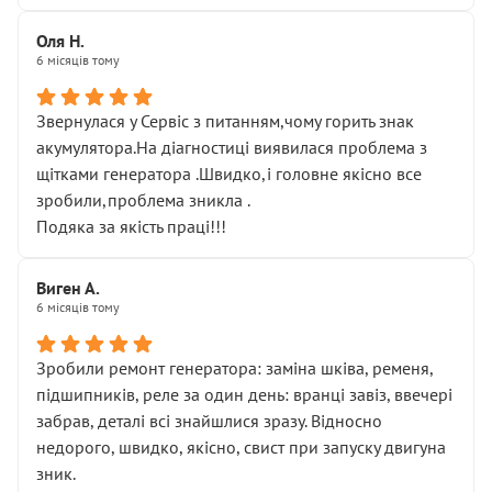
Оля Н.
6 місяців тому
Звернулася у Сервіс з питанням,чому горить знак
акумулятора.На діагностиці виявилася проблема з
щітками генератора .Швидко,і головне якісно все
зробили,проблема зникла .
Подяка за якість праці!!!
Виген А.
6 місяців тому
Зробили ремонт генератора: заміна шківа, ременя,
підшипників, реле за один день: вранці завіз, ввечері
забрав, деталі всі знайшлися зразу. Відносно
недорого, швидко, якісно, свист при запуску двигуна
зник.