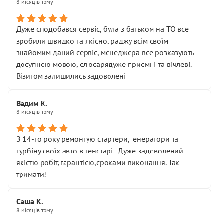
8 місяців тому
Дуже сподобався сервіс, була з батьком на ТО все
зробили швидко та якісно, раджу всім своїм
знайомим даний сервіс, менеджера все розказують
досупною мовою, слюсарядуже приємні та вічлеві.
Візитом залишились задоволені
Вадим К.
8 місяців тому
З 14-го року ремонтую стартери,генератори та
турбіну своїх авто в генстарі . Дуже задоволений
якістю робіт,гарантією,сроками виконання. Так
тримати!
Саша К.
8 місяців тому