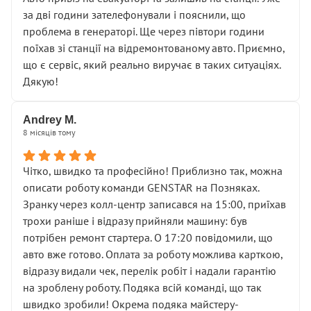
чіткого пояснення
за дві години зателефонували і пояснили, що
( ну все зняли та доробили) дякую!
проблема в генераторі. Ще через півтори години
Окремий момент, який виглядає абсурдно:
поїхав зі станції на відремонтованому авто. Приємно,
мені заявили, що бачок гальмівної рідини потрібно
що є сервіс, який реально виручає в таких ситуаціях.
міняти разом із головним гальмівним циліндром у
Дякую!
зборі.
Для людини, яка хоча б трохи розуміється на техніці,
Andrey M.
це звучить як мінімум непрофесійно, а як максимум —
8 місяців тому
спроба продати дорогий вузол замість елементарних
ущільнювачів.
Чітко, швидко та професійно! Приблизно так, можна
Що прикро — це не перший мій візит. Раніше міняв у
описати роботу команди GENSTAR на Позняках.
вас стартер, і тоді сервіс наче справив хороше
Зранку через колл-центр записався на 15:00, приїхав
враження. Але згодом знайшов декілька гайок під
трохи раніше і відразу прийняли машину: був
лобовим склом. Мені пояснили, що це “старі гайки, які
потрібен ремонт стартера. О 17:20 повідомили, що
відкручували”, і попросили не хвилюватися. ( надіюсь
авто вже готово. Оплата за роботу можлива карткою,
новий власник, не застяг в полі))
відразу видали чек, перелік робіт і надали гарантію
Але після нинішнього візиту такі дрібниці вже не
на зроблену роботу. Подяка всій команді, що так
здаються дрібницями.
швидко зробили! Окрема подяка майстеру-