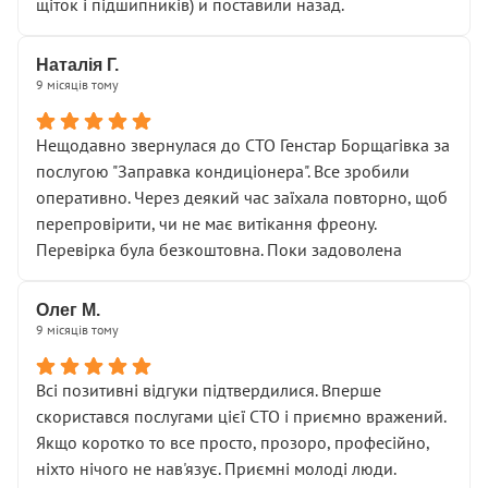
щіток і підшипників) и поставили назад.
Наталія Г.
9 місяців тому
Нещодавно звернулася до СТО Генстар Борщагівка за
послугою "Заправка кондиціонера". Все зробили
оперативно. Через деякий час заїхала повторно, щоб
перепровірити, чи не має витікання фреону.
Перевірка була безкоштовна. Поки задоволена
Олег М.
9 місяців тому
Всі позитивні відгуки підтвердилися. Вперше
скористався послугами цієї СТО і приємно вражений.
Якщо коротко то все просто, прозоро, професійно,
ніхто нічого не нав'язує. Приємні молоді люди.