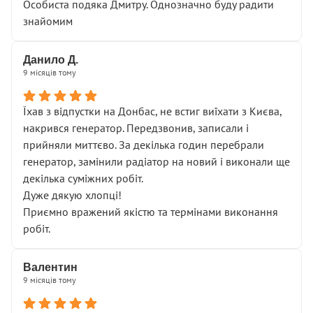
Особиста подяка Дмитру. Однозначно буду радити
знайомим
Данило Д.
9 місяців тому
Їхав з відпустки на Донбас, не встиг виїхати з Києва,
накрився генератор. Передзвонив, записали і
прийняли миттєво. За декілька годин перебрали
генератор, замінили радіатор на новий і виконали ще
декілька суміжних робіт.
Дуже дякую хлопці!
Приємно вражений якістю та термінами виконання
робіт.
Валентин
9 місяців тому