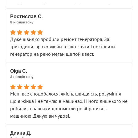
Я — клієнт, який працює на довірі, і саме її цей сервіс
приймальнику Олександру: всі чітко та по суті.
серйозно підірвав.
Молодці! Однозначно буду радити своїм знайомим
Хотілося б більше:
Ростислав С.
звертатися до цього автосервісу.
8 місяців тому
• належної уваги до авто
• прозорості в роботах і рахунках
• реальної діагностики, а не формального
Дуже швидко зробили ремонт генератора. За
“подивились і поїхав”
тригодини, враховуючи те, що зняти і поставити
На жаль, складається враження, що сервіс працює не
генератор на рено меган ще той квест.
на якість, а “аби швидше і дорожче”. Саме це і псує
загальне враження та бажання повертатися.
Olga С.
Стосовно комунікації - все добре
8 місяців тому
Мені все сподобалося, якість, швидкість, розуміння
що я жінка і не тямлю в машинах. Нічого лишнього не
робили, а навпаки допомогли розібратися з
машиною. Дякую ви чудові.
Диана Д.