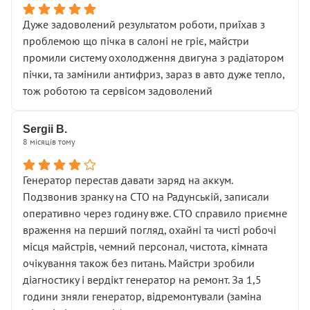
Дуже задоволений результатом роботи, приїхав з
проблемою що пічка в салоні не гріє, майстри
промили систему охолодження двигуна з радіатором
пічки, та замінили антифриз, зараз в авто дуже тепло,
тож роботою та сервісом задоволений
Sergii B.
8 місяців тому
Генератор перестав давати заряд на аккум.
Подзвонив зранку на СТО на Радунській, записали
оперативно через годину вже. СТО справило приємне
враження на перший погляд, охайні та чисті робочі
місця майстрів, чемний персонал, чистота, кімната
очікування також без питань. Майстри зробили
діагностику і вердікт генератор на ремонт. За 1,5
години зняли генератор, відремонтували (заміна