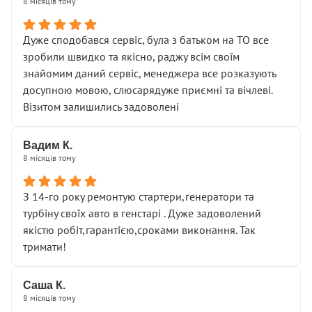
8 місяців тому
Дуже сподобався сервіс, була з батьком на ТО все
зробили швидко та якісно, раджу всім своїм
знайомим даний сервіс, менеджера все розказують
досупною мовою, слюсарядуже приємні та вічлеві.
Візитом залишились задоволені
Вадим К.
8 місяців тому
З 14-го року ремонтую стартери,генератори та
турбіну своїх авто в генстарі . Дуже задоволений
якістю робіт,гарантією,сроками виконання. Так
тримати!
Саша К.
8 місяців тому