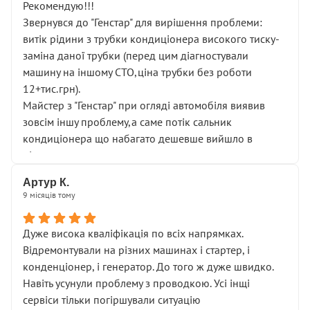
Рекомендую!!!
Звернувся до "Генстар" для вирішення проблеми:
витік рідини з трубки кондиціонера високого тиску-
заміна даної трубки (перед цим діагностували
машину на іншому СТО,ціна трубки без роботи
12+тис.грн).
Майстер з "Генстар" при огляді автомобіля виявив
зовсім іншу проблему,а саме потік сальник
кондиціонера що набагато дешевше вийшло в
підсумку.
Дуже дякую за швидкий і професійний ремонт!
Артур К.
9 місяців тому
Дуже висока кваліфікація по всіх напрямках.
Відремонтували на різних машинах і стартер, і
конденціонер, і генератор. До того ж дуже швидко.
Навіть усунули проблему з проводкою. Усі інщі
сервіси тільки погіршували ситуацію