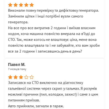
Виконали повну перевірку та дефіктовку генератора.
Замінили щітки і інші потрібні вузли самого
генератора.
На все про все витратив 2 години і виїхав власним
ходом, хоча машина повністю вмерала на вʼїзді до
СТО. Так, може когось не влаштовує ціна, мене вона
повністю влаштувала та і не забувайте, хто вам зроби
все за 2 години і записавшись день в день?
Павел М.
7 місяців тому
Записався на СТО виключно на діагностику
гальмівної системи через скрип у гальмах. Я розумів
можливі причини (пил, колодки, захист) і саме з цим
питанням приїхав.
Авто прийняли, загнали в гараж.