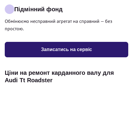
Підмінний фонд
Обмінюємо несправний агрегат на справний — без
простою.
Записатись на сервіс
Ціни на ремонт карданного валу для
Audi Tt Roadster
Послуга
Ціна
Карданний вал
Діагностика карданного валу на авто (
500