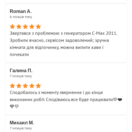
Roman A.
6 місяців тому
Звертався з проблемою з генератором C-Max 2011.
Зробили вчасно, сервісом задоволений; зручна
кімната для відпочинку, можна випити кави і
почекати
Галина П.
7 місяців тому
Сподобалось з моменту звернення і до кінця
виконаних робіт. Сподіваюсь все буде працювати🫶❤️
💙💛
Михаил М.
7 місяців тому