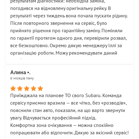
результатам діагностики: необхідна заміна,
погодився на відновлену оригінальну рейку. В
результаті через тиждень вона почала пускати рідину.
Після повторного звернення на сервіс, було
прийнято рішення про гарантійну заміну. Поміняли
по гарантії протягом одного дня, перевірили розвал,
все безкоштовно. Окремо дякую менеджеру Іллі за
організацію роботи. Можу рекомендувати даний
сервіс.
Алина •.
6 місяців тому
Приїжджала на планове ТО свого Subaru. Команда
сервісу приємно вразила — все чітко, без «розводів»,
пояснили стан авто, показали, на що варто звернути
увагу. Відчувається професійний підхід.
Комфортна зона очікування — можна спокійно
попрацювати або відпочити. Дякую за якісний сервіс!