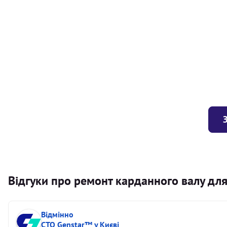
Балансування карданного валу (легковий) від 1,5м на одн
Балансування карданного валу (легковий) до 1,5м
Заміна хрестовини кермового валу
Відгуки про ремонт карданного валу для
Відмінно
СТО Genstar™ у Києві