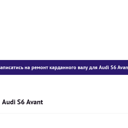
у опору
1050
грн
850
грн
300
грн
Записатись на ремонт карданного валу для Audi S6 Avan
 Audi S6 Avant