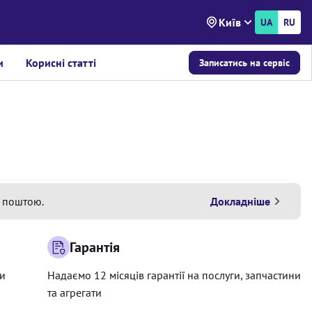
Київ
UA
RU
и
Корисні статті
Записатись на сервіс
 поштою.
Докладніше
Гарантія
ри
Надаємо 12 місяців гарантії на послуги, запчастини
та агрегати