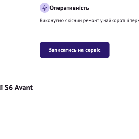
Оперативність
Виконуємо якісний ремонт у найкоротші тер
Записатись на сервіс
i S6 Avant
Ціна