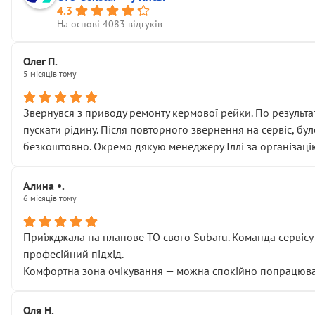
4.3
На основі 4083 відгуків
Олег П.
5 місяців тому
Звернувся з приводу ремонту кермової рейки. По результат
пускати рідину. Після повторного звернення на сервіс, бу
безкоштовно. Окремо дякую менеджеру Іллі за організаці
Алина •.
6 місяців тому
Приїжджала на планове ТО свого Subaru. Команда сервісу п
професійний підхід.
Комфортна зона очікування — можна спокійно попрацювати
Оля Н.