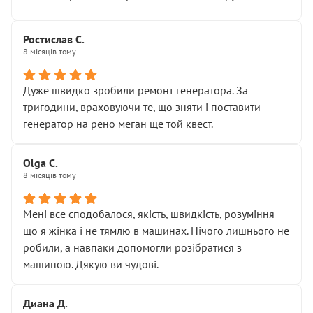
Я — клієнт, який працює на довірі, і саме її цей сервіс
приймальнику Олександру: всі чітко та по суті.
серйозно підірвав.
Молодці! Однозначно буду радити своїм знайомим
Хотілося б більше:
Ростислав С.
звертатися до цього автосервісу.
8 місяців тому
• належної уваги до авто
• прозорості в роботах і рахунках
• реальної діагностики, а не формального
Дуже швидко зробили ремонт генератора. За
“подивились і поїхав”
тригодини, враховуючи те, що зняти і поставити
На жаль, складається враження, що сервіс працює не
генератор на рено меган ще той квест.
на якість, а “аби швидше і дорожче”. Саме це і псує
загальне враження та бажання повертатися.
Olga С.
Стосовно комунікації - все добре
8 місяців тому
Мені все сподобалося, якість, швидкість, розуміння
що я жінка і не тямлю в машинах. Нічого лишнього не
робили, а навпаки допомогли розібратися з
машиною. Дякую ви чудові.
Диана Д.