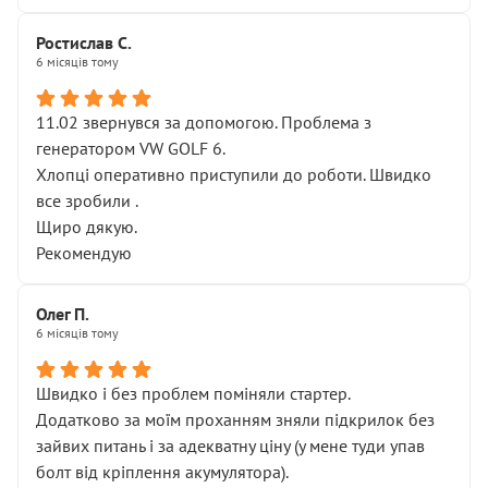
Ростислав С.
6 місяців тому
11.02 звернувся за допомогою. Проблема з
генератором VW GOLF 6.
Хлопці оперативно приступили до роботи. Швидко
все зробили .
Щиро дякую.
Рекомендую
Олег П.
6 місяців тому
Швидко і без проблем поміняли стартер.
Додатково за моїм проханням зняли підкрилок без
зайвих питань і за адекватну ціну (у мене туди упав
болт від кріплення акумулятора).