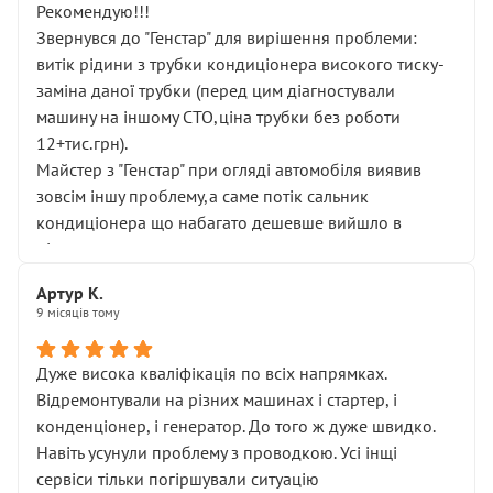
Рекомендую!!!
Звернувся до "Генстар" для вирішення проблеми:
витік рідини з трубки кондиціонера високого тиску-
заміна даної трубки (перед цим діагностували
машину на іншому СТО,ціна трубки без роботи
12+тис.грн).
Майстер з "Генстар" при огляді автомобіля виявив
зовсім іншу проблему,а саме потік сальник
кондиціонера що набагато дешевше вийшло в
підсумку.
Дуже дякую за швидкий і професійний ремонт!
Артур К.
9 місяців тому
Дуже висока кваліфікація по всіх напрямках.
Відремонтували на різних машинах і стартер, і
конденціонер, і генератор. До того ж дуже швидко.
Навіть усунули проблему з проводкою. Усі інщі
сервіси тільки погіршували ситуацію