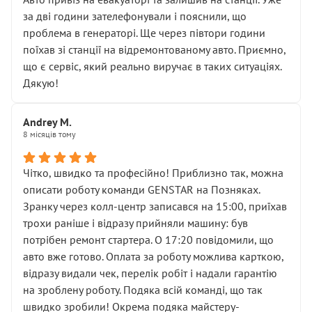
чіткого пояснення
за дві години зателефонували і пояснили, що
( ну все зняли та доробили) дякую!
проблема в генераторі. Ще через півтори години
Окремий момент, який виглядає абсурдно:
поїхав зі станції на відремонтованому авто. Приємно,
мені заявили, що бачок гальмівної рідини потрібно
що є сервіс, який реально виручає в таких ситуаціях.
міняти разом із головним гальмівним циліндром у
Дякую!
зборі.
Для людини, яка хоча б трохи розуміється на техніці,
Andrey M.
це звучить як мінімум непрофесійно, а як максимум —
8 місяців тому
спроба продати дорогий вузол замість елементарних
ущільнювачів.
Чітко, швидко та професійно! Приблизно так, можна
Що прикро — це не перший мій візит. Раніше міняв у
описати роботу команди GENSTAR на Позняках.
вас стартер, і тоді сервіс наче справив хороше
Зранку через колл-центр записався на 15:00, приїхав
враження. Але згодом знайшов декілька гайок під
трохи раніше і відразу прийняли машину: був
лобовим склом. Мені пояснили, що це “старі гайки, які
потрібен ремонт стартера. О 17:20 повідомили, що
відкручували”, і попросили не хвилюватися. ( надіюсь
авто вже готово. Оплата за роботу можлива карткою,
новий власник, не застяг в полі))
відразу видали чек, перелік робіт і надали гарантію
Але після нинішнього візиту такі дрібниці вже не
на зроблену роботу. Подяка всій команді, що так
здаються дрібницями.
швидко зробили! Окрема подяка майстеру-