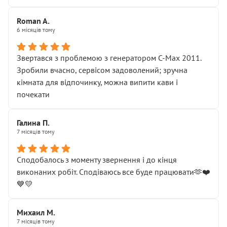
Roman A.
6 місяців тому
Звертався з проблемою з генератором C-Max 2011.
Зробили вчасно, сервісом задоволений; зручна
кімната для відпочинку, можна випити кави і
почекати
Галина П.
7 місяців тому
Сподобалось з моменту звернення і до кінця
виконаних робіт. Сподіваюсь все буде працювати🫶❤️
💙💛
Михаил М.
7 місяців тому