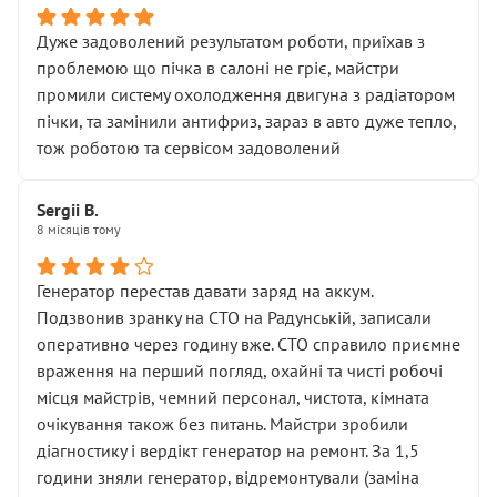
Дуже задоволений результатом роботи, приїхав з
проблемою що пічка в салоні не гріє, майстри
промили систему охолодження двигуна з радіатором
пічки, та замінили антифриз, зараз в авто дуже тепло,
тож роботою та сервісом задоволений
Sergii B.
8 місяців тому
Генератор перестав давати заряд на аккум.
Подзвонив зранку на СТО на Радунській, записали
оперативно через годину вже. СТО справило приємне
враження на перший погляд, охайні та чисті робочі
місця майстрів, чемний персонал, чистота, кімната
очікування також без питань. Майстри зробили
діагностику і вердікт генератор на ремонт. За 1,5
години зняли генератор, відремонтували (заміна