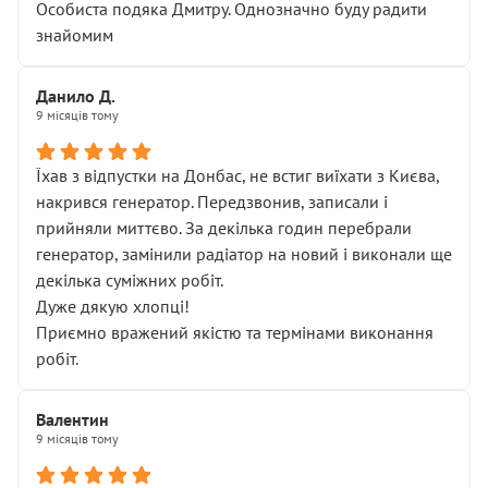
Особиста подяка Дмитру. Однозначно буду радити
знайомим
Данило Д.
9 місяців тому
Їхав з відпустки на Донбас, не встиг виїхати з Києва,
накрився генератор. Передзвонив, записали і
прийняли миттєво. За декілька годин перебрали
генератор, замінили радіатор на новий і виконали ще
декілька суміжних робіт.
Дуже дякую хлопці!
Приємно вражений якістю та термінами виконання
робіт.
Валентин
9 місяців тому