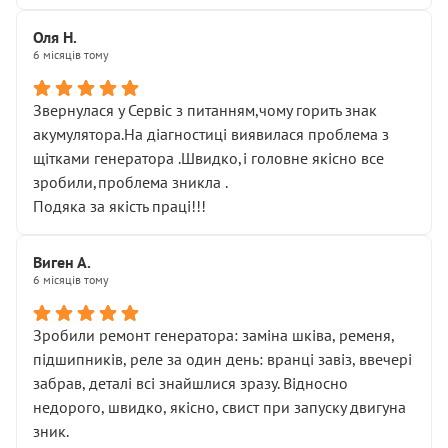
Оля Н.
6 місяців тому
Звернулася у Сервіс з питанням,чому горить знак
акумулятора.На діагностиці виявилася проблема з
щітками генератора .Швидко,і головне якісно все
зробили,проблема зникла .
Подяка за якість праці!!!
Виген А.
6 місяців тому
Зробили ремонт генератора: заміна шківа, ременя,
підшипників, реле за один день: вранці завіз, ввечері
забрав, деталі всі знайшлися зразу. Відносно
недорого, швидко, якісно, свист при запуску двигуна
зник.