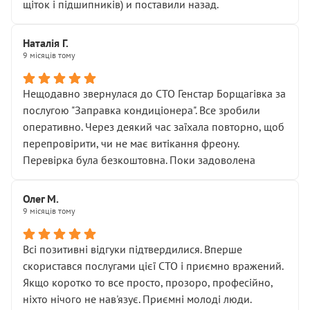
щіток і підшипників) и поставили назад.
Наталія Г.
9 місяців тому
Нещодавно звернулася до СТО Генстар Борщагівка за
послугою "Заправка кондиціонера". Все зробили
оперативно. Через деякий час заїхала повторно, щоб
перепровірити, чи не має витікання фреону.
Перевірка була безкоштовна. Поки задоволена
Олег М.
9 місяців тому
Всі позитивні відгуки підтвердилися. Вперше
скористався послугами цієї СТО і приємно вражений.
Якщо коротко то все просто, прозоро, професійно,
ніхто нічого не нав'язує. Приємні молоді люди.