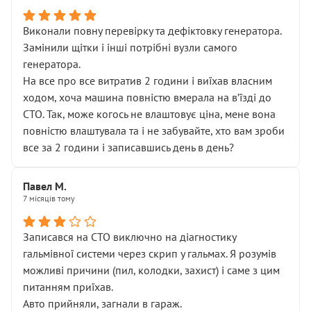
Виконали повну перевірку та дефіктовку генератора.
Замінили щітки і інші потрібні вузли самого
генератора.
На все про все витратив 2 години і виїхав власним
ходом, хоча машина повністю вмерала на вʼїзді до
СТО. Так, може когось не влаштовує ціна, мене вона
повністю влаштувала та і не забувайте, хто вам зроби
все за 2 години і записавшись день в день?
Павел М.
7 місяців тому
Записався на СТО виключно на діагностику
гальмівної системи через скрип у гальмах. Я розумів
можливі причини (пил, колодки, захист) і саме з цим
питанням приїхав.
Авто прийняли, загнали в гараж.