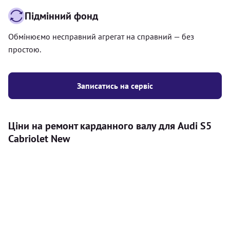
Підмінний фонд
Обмінюємо несправний агрегат на справний — без
простою.
Записатись на сервіс
Ціни на ремонт карданного валу для Audi S5
Cabriolet New
Послуга
Ціна
Карданний вал
Діагностика карданного валу на авто (
500