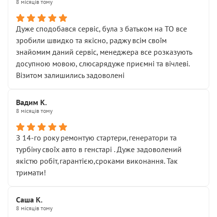
8 місяців тому
Дуже сподобався сервіс, була з батьком на ТО все
зробили швидко та якісно, раджу всім своїм
знайомим даний сервіс, менеджера все розказують
досупною мовою, слюсарядуже приємні та вічлеві.
Візитом залишились задоволені
Вадим К.
8 місяців тому
З 14-го року ремонтую стартери,генератори та
турбіну своїх авто в генстарі . Дуже задоволений
якістю робіт,гарантією,сроками виконання. Так
тримати!
Саша К.
8 місяців тому