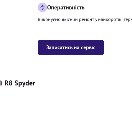
Оперативність
Виконуємо якісний ремонт у найкоротші тер
Записатись на сервіс
i R8 Spyder
Ціна