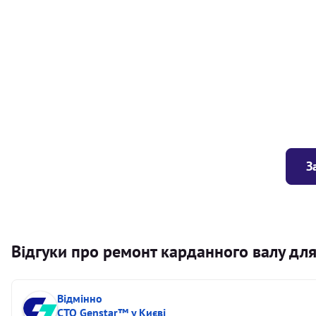
Балансування карданного валу (легковий) від 1,5м на одн
Балансування карданного валу (легковий) до 1,5м
Заміна хрестовини кермового валу
З
Відгуки про ремонт карданного валу для
Відмінно
СТО Genstar™ у Києві