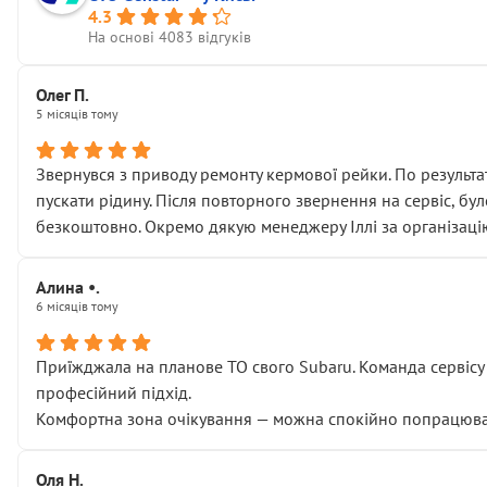
4.3
На основі 4083 відгуків
Олег П.
5 місяців тому
Звернувся з приводу ремонту кермової рейки. По результат
пускати рідину. Після повторного звернення на сервіс, бу
безкоштовно. Окремо дякую менеджеру Іллі за організаці
Алина •.
6 місяців тому
Приїжджала на планове ТО свого Subaru. Команда сервісу п
професійний підхід.
Комфортна зона очікування — можна спокійно попрацювати
Оля Н.