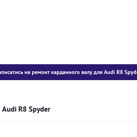
у опору
1050
грн
850
грн
300
грн
аписатись на ремонт карданного валу для Audi R8 Spyd
 Audi R8 Spyder