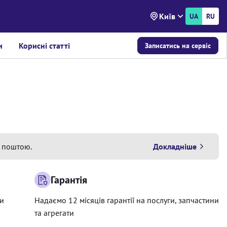
Київ
UA
RU
и
Корисні статті
Записатись на сервіс
 поштою.
Докладніше
Гарантія
ри
Надаємо 12 місяців гарантії на послуги, запчастини
та агрегати