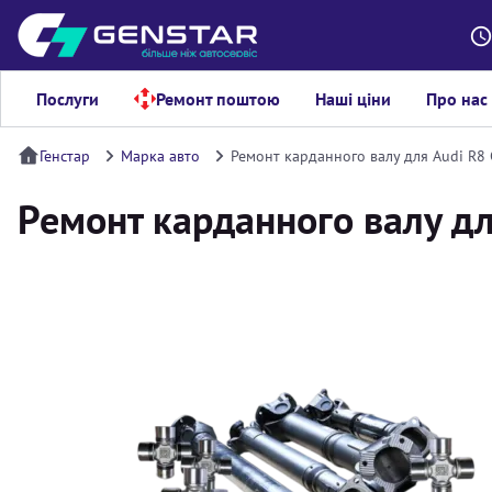
Послуги
Ремонт поштою
Наші ціни
Про нас
Генстар
Марка авто
Ремонт карданного валу для Audi R8 
Ремонт карданного валу для