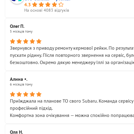
4.3
На основі 4083 відгуків
Олег П.
5 місяців тому
Звернувся з приводу ремонту кермової рейки. По результат
пускати рідину. Після повторного звернення на сервіс, бу
безкоштовно. Окремо дякую менеджеру Іллі за організаці
Алина •.
6 місяців тому
Приїжджала на планове ТО свого Subaru. Команда сервісу п
професійний підхід.
Комфортна зона очікування — можна спокійно попрацювати
Оля Н.