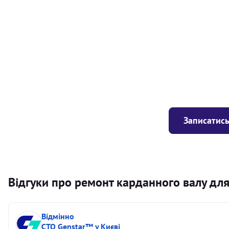
Балансування карданного валу (легковий) від 1,5м на одн
Балансування карданного валу (легковий) до 1,5м
Заміна хрестовини кермового валу
Записатись
Відгуки про ремонт карданного валу для 
Відмінно
СТО Genstar™ у Києві