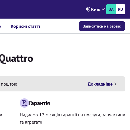
Київ
UA
RU
и
Корисні статті
Записатись на сервіс
Quattro
 поштою.
Докладніше
Гарантія
ри
Надаємо 12 місяців гарантії на послуги, запчастини
та агрегати