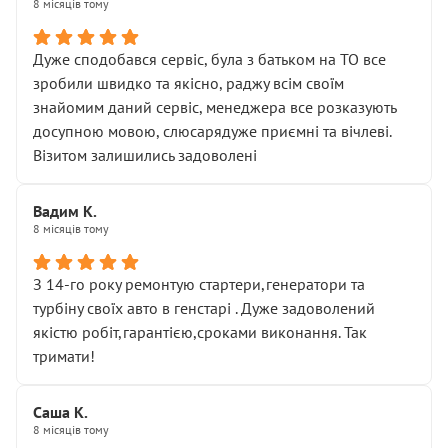
8 місяців тому
Дуже сподобався сервіс, була з батьком на ТО все
зробили швидко та якісно, раджу всім своїм
знайомим даний сервіс, менеджера все розказують
досупною мовою, слюсарядуже приємні та вічлеві.
Візитом залишились задоволені
Вадим К.
8 місяців тому
З 14-го року ремонтую стартери,генератори та
турбіну своїх авто в генстарі . Дуже задоволений
якістю робіт,гарантією,сроками виконання. Так
тримати!
Саша К.
8 місяців тому