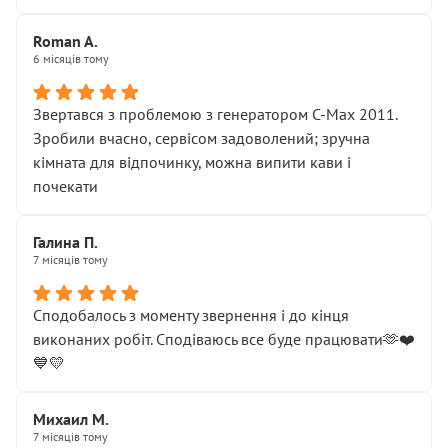
Roman A.
6 місяців тому
Звертався з проблемою з генератором C-Max 2011.
Зробили вчасно, сервісом задоволений; зручна
кімната для відпочинку, можна випити кави і
почекати
Галина П.
7 місяців тому
Сподобалось з моменту звернення і до кінця
виконаних робіт. Сподіваюсь все буде працювати🫶❤️
💙💛
Михаил М.
7 місяців тому