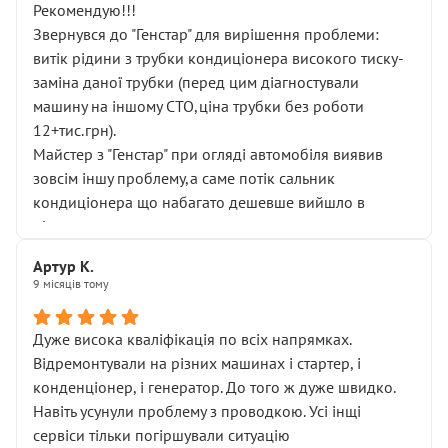
Рекомендую!!!
Звернувся до "Генстар" для вирішення проблеми:
витік рідини з трубки кондиціонера високого тиску-
заміна даної трубки (перед цим діагностували
машину на іншому СТО,ціна трубки без роботи
12+тис.грн).
Майстер з "Генстар" при огляді автомобіля виявив
зовсім іншу проблему,а саме потік сальник
кондиціонера що набагато дешевше вийшло в
підсумку.
Дуже дякую за швидкий і професійний ремонт!
Артур К.
9 місяців тому
Дуже висока кваліфікація по всіх напрямках.
Відремонтували на різних машинах і стартер, і
конденціонер, і генератор. До того ж дуже швидко.
Навіть усунули проблему з проводкою. Усі інщі
сервіси тільки погіршували ситуацію