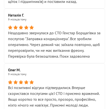
щіток і підшипників) и поставили назад.
Наталія Г.
9 місяців тому
Нещодавно звернулася до СТО Генстар Борщагівка за
послугою "Заправка кондиціонера". Все зробили
оперативно. Через деякий час заїхала повторно, щоб
перепровірити, чи не має витікання фреону.
Перевірка була безкоштовна. Поки задоволена
Олег М.
9 місяців тому
Всі позитивні відгуки підтвердилися. Вперше
скористався послугами цієї СТО і приємно вражений.
Якщо коротко то все просто, прозоро, професійно,
ніхто нічого не нав'язує. Приємні молоді люди.