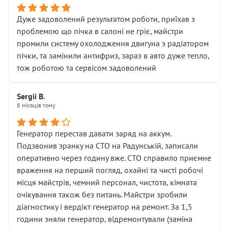
Дуже задоволений результатом роботи, приїхав з
проблемою що пічка в салоні не гріє, майстри
промили систему охолодження двигуна з радіатором
пічки, та замінили антифриз, зараз в авто дуже тепло,
тож роботою та сервісом задоволений
Sergii B.
8 місяців тому
Генератор перестав давати заряд на аккум.
Подзвонив зранку на СТО на Радунській, записали
оперативно через годину вже. СТО справило приємне
враження на перший погляд, охайні та чисті робочі
місця майстрів, чемний персонал, чистота, кімната
очікування також без питань. Майстри зробили
діагностику і вердікт генератор на ремонт. За 1,5
години зняли генератор, відремонтували (заміна