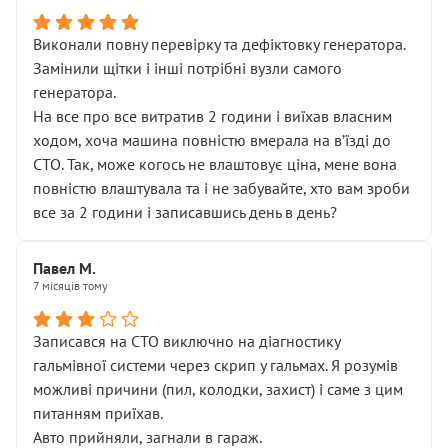
Виконали повну перевірку та дефіктовку генератора.
Замінили щітки і інші потрібні вузли самого
генератора.
На все про все витратив 2 години і виїхав власним
ходом, хоча машина повністю вмерала на вʼїзді до
СТО. Так, може когось не влаштовує ціна, мене вона
повністю влаштувала та і не забувайте, хто вам зроби
все за 2 години і записавшись день в день?
Павел М.
7 місяців тому
Записався на СТО виключно на діагностику
гальмівної системи через скрип у гальмах. Я розумів
можливі причини (пил, колодки, захист) і саме з цим
питанням приїхав.
Авто прийняли, загнали в гараж.