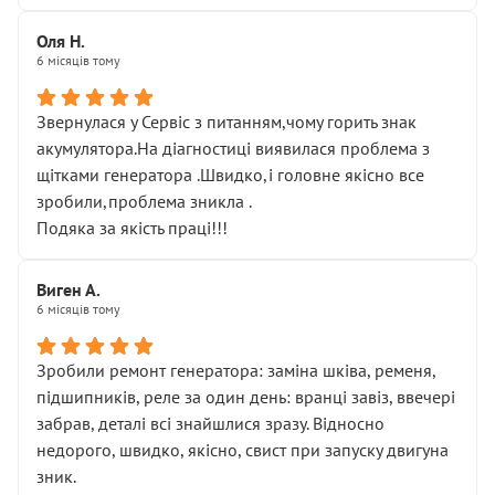
Оля Н.
6 місяців тому
Звернулася у Сервіс з питанням,чому горить знак
акумулятора.На діагностиці виявилася проблема з
щітками генератора .Швидко,і головне якісно все
зробили,проблема зникла .
Подяка за якість праці!!!
Виген А.
6 місяців тому
Зробили ремонт генератора: заміна шківа, ременя,
підшипників, реле за один день: вранці завіз, ввечері
забрав, деталі всі знайшлися зразу. Відносно
недорого, швидко, якісно, свист при запуску двигуна
зник.