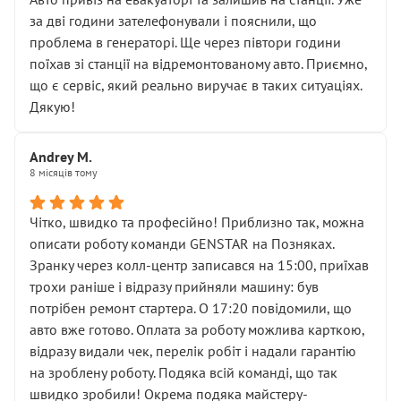
чіткого пояснення
за дві години зателефонували і пояснили, що
( ну все зняли та доробили) дякую!
проблема в генераторі. Ще через півтори години
Окремий момент, який виглядає абсурдно:
поїхав зі станції на відремонтованому авто. Приємно,
мені заявили, що бачок гальмівної рідини потрібно
що є сервіс, який реально виручає в таких ситуаціях.
міняти разом із головним гальмівним циліндром у
Дякую!
зборі.
Для людини, яка хоча б трохи розуміється на техніці,
Andrey M.
це звучить як мінімум непрофесійно, а як максимум —
8 місяців тому
спроба продати дорогий вузол замість елементарних
ущільнювачів.
Чітко, швидко та професійно! Приблизно так, можна
Що прикро — це не перший мій візит. Раніше міняв у
описати роботу команди GENSTAR на Позняках.
вас стартер, і тоді сервіс наче справив хороше
Зранку через колл-центр записався на 15:00, приїхав
враження. Але згодом знайшов декілька гайок під
трохи раніше і відразу прийняли машину: був
лобовим склом. Мені пояснили, що це “старі гайки, які
потрібен ремонт стартера. О 17:20 повідомили, що
відкручували”, і попросили не хвилюватися. ( надіюсь
авто вже готово. Оплата за роботу можлива карткою,
новий власник, не застяг в полі))
відразу видали чек, перелік робіт і надали гарантію
Але після нинішнього візиту такі дрібниці вже не
на зроблену роботу. Подяка всій команді, що так
здаються дрібницями.
швидко зробили! Окрема подяка майстеру-