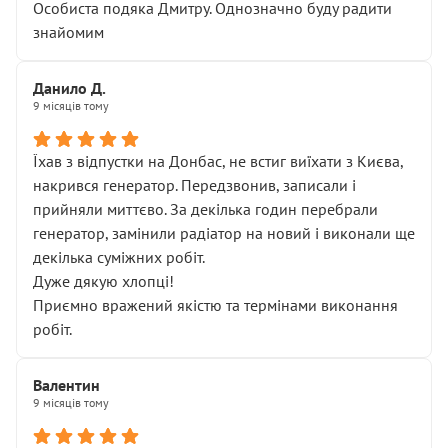
Особиста подяка Дмитру. Однозначно буду радити
знайомим
Данило Д.
9 місяців тому
Їхав з відпустки на Донбас, не встиг виїхати з Києва,
накрився генератор. Передзвонив, записали і
прийняли миттєво. За декілька годин перебрали
генератор, замінили радіатор на новий і виконали ще
декілька суміжних робіт.
Дуже дякую хлопці!
Приємно вражений якістю та термінами виконання
робіт.
Валентин
9 місяців тому