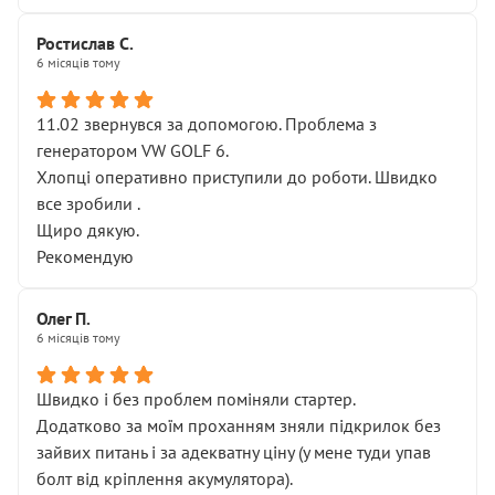
Ростислав С.
6 місяців тому
11.02 звернувся за допомогою. Проблема з
генератором VW GOLF 6.
Хлопці оперативно приступили до роботи. Швидко
все зробили .
Щиро дякую.
Рекомендую
Олег П.
6 місяців тому
Швидко і без проблем поміняли стартер.
Додатково за моїм проханням зняли підкрилок без
зайвих питань і за адекватну ціну (у мене туди упав
болт від кріплення акумулятора).