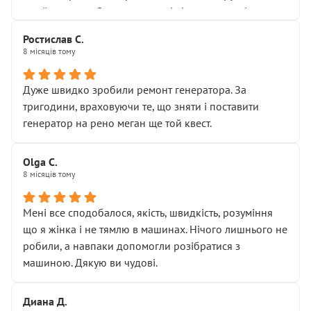
Я — клієнт, який працює на довірі, і саме її цей сервіс
приймальнику Олександру: всі чітко та по суті.
серйозно підірвав.
Молодці! Однозначно буду радити своїм знайомим
Хотілося б більше:
Ростислав С.
звертатися до цього автосервісу.
8 місяців тому
• належної уваги до авто
• прозорості в роботах і рахунках
• реальної діагностики, а не формального
Дуже швидко зробили ремонт генератора. За
“подивились і поїхав”
тригодини, враховуючи те, що зняти і поставити
На жаль, складається враження, що сервіс працює не
генератор на рено меган ще той квест.
на якість, а “аби швидше і дорожче”. Саме це і псує
загальне враження та бажання повертатися.
Olga С.
Стосовно комунікації - все добре
8 місяців тому
Мені все сподобалося, якість, швидкість, розуміння
що я жінка і не тямлю в машинах. Нічого лишнього не
робили, а навпаки допомогли розібратися з
машиною. Дякую ви чудові.
Диана Д.