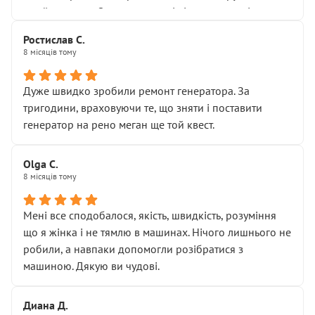
Я — клієнт, який працює на довірі, і саме її цей сервіс
приймальнику Олександру: всі чітко та по суті.
серйозно підірвав.
Молодці! Однозначно буду радити своїм знайомим
Хотілося б більше:
Ростислав С.
звертатися до цього автосервісу.
8 місяців тому
• належної уваги до авто
• прозорості в роботах і рахунках
• реальної діагностики, а не формального
Дуже швидко зробили ремонт генератора. За
“подивились і поїхав”
тригодини, враховуючи те, що зняти і поставити
На жаль, складається враження, що сервіс працює не
генератор на рено меган ще той квест.
на якість, а “аби швидше і дорожче”. Саме це і псує
загальне враження та бажання повертатися.
Olga С.
Стосовно комунікації - все добре
8 місяців тому
Мені все сподобалося, якість, швидкість, розуміння
що я жінка і не тямлю в машинах. Нічого лишнього не
робили, а навпаки допомогли розібратися з
машиною. Дякую ви чудові.
Диана Д.