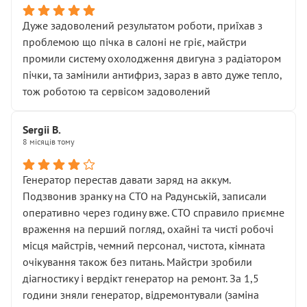
Дуже задоволений результатом роботи, приїхав з
проблемою що пічка в салоні не гріє, майстри
промили систему охолодження двигуна з радіатором
пічки, та замінили антифриз, зараз в авто дуже тепло,
тож роботою та сервісом задоволений
Sergii B.
8 місяців тому
Генератор перестав давати заряд на аккум.
Подзвонив зранку на СТО на Радунській, записали
оперативно через годину вже. СТО справило приємне
враження на перший погляд, охайні та чисті робочі
місця майстрів, чемний персонал, чистота, кімната
очікування також без питань. Майстри зробили
діагностику і вердікт генератор на ремонт. За 1,5
години зняли генератор, відремонтували (заміна