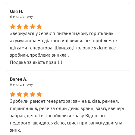
Оля Н.
6 місяців тому
Звернулася у Сервіс з питанням,чому горить знак
акумулятора.На діагностиці виявилася проблема з
щітками генератора .Швидко,і головне якісно все
зробили,проблема зникла .
Подяка за якість праці!!!
Виген А.
6 місяців тому
Зробили ремонт генератора: заміна шківа, ременя,
підшипників, реле за один день: вранці завіз, ввечері
забрав, деталі всі знайшлися зразу. Відносно
недорого, швидко, якісно, свист при запуску двигуна
зник.