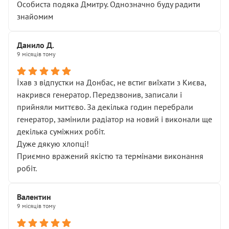
Особиста подяка Дмитру. Однозначно буду радити
знайомим
Данило Д.
9 місяців тому
Їхав з відпустки на Донбас, не встиг виїхати з Києва,
накрився генератор. Передзвонив, записали і
прийняли миттєво. За декілька годин перебрали
генератор, замінили радіатор на новий і виконали ще
декілька суміжних робіт.
Дуже дякую хлопці!
Приємно вражений якістю та термінами виконання
робіт.
Валентин
9 місяців тому