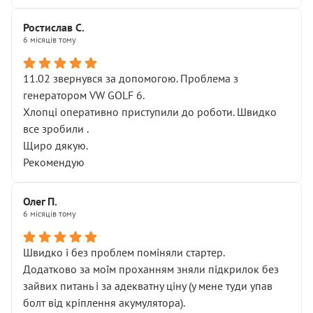
Ростислав С.
6 місяців тому
11.02 звернувся за допомогою. Проблема з
генератором VW GOLF 6.
Хлопці оперативно приступили до роботи. Швидко
все зробили .
Щиро дякую.
Рекомендую
Олег П.
6 місяців тому
Швидко і без проблем поміняли стартер.
Додатково за моїм проханням зняли підкрилок без
зайвих питань і за адекватну ціну (у мене туди упав
болт від кріплення акумулятора).