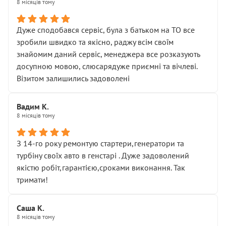
8 місяців тому
Дуже сподобався сервіс, була з батьком на ТО все
зробили швидко та якісно, раджу всім своїм
знайомим даний сервіс, менеджера все розказують
досупною мовою, слюсарядуже приємні та вічлеві.
Візитом залишились задоволені
Вадим К.
8 місяців тому
З 14-го року ремонтую стартери,генератори та
турбіну своїх авто в генстарі . Дуже задоволений
якістю робіт,гарантією,сроками виконання. Так
тримати!
Саша К.
8 місяців тому