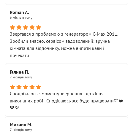
Roman A.
6 місяців тому
Звертався з проблемою з генератором C-Max 2011.
Зробили вчасно, сервісом задоволений; зручна
кімната для відпочинку, можна випити кави і
почекати
Галина П.
7 місяців тому
Сподобалось з моменту звернення і до кінця
виконаних робіт. Сподіваюсь все буде працювати🫶❤️
💙💛
Михаил М.
7 місяців тому