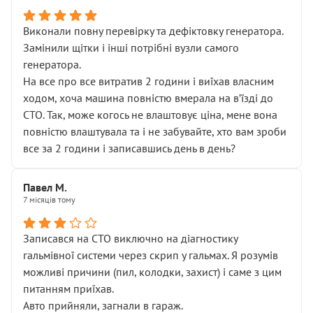
Виконали повну перевірку та дефіктовку генератора.
Замінили щітки і інші потрібні вузли самого
генератора.
На все про все витратив 2 години і виїхав власним
ходом, хоча машина повністю вмерала на вʼїзді до
СТО. Так, може когось не влаштовує ціна, мене вона
повністю влаштувала та і не забувайте, хто вам зроби
все за 2 години і записавшись день в день?
Павел М.
7 місяців тому
Записався на СТО виключно на діагностику
гальмівної системи через скрип у гальмах. Я розумів
можливі причини (пил, колодки, захист) і саме з цим
питанням приїхав.
Авто прийняли, загнали в гараж.