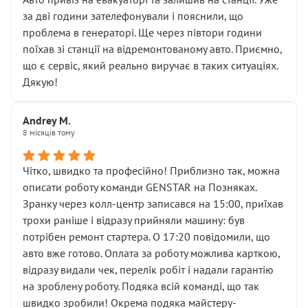
чіткого пояснення
за дві години зателефонували і пояснили, що
( ну все зняли та доробили) дякую!
проблема в генераторі. Ще через півтори години
Окремий момент, який виглядає абсурдно:
поїхав зі станції на відремонтованому авто. Приємно,
мені заявили, що бачок гальмівної рідини потрібно
що є сервіс, який реально виручає в таких ситуаціях.
міняти разом із головним гальмівним циліндром у
Дякую!
зборі.
Для людини, яка хоча б трохи розуміється на техніці,
Andrey M.
це звучить як мінімум непрофесійно, а як максимум —
8 місяців тому
спроба продати дорогий вузол замість елементарних
ущільнювачів.
Чітко, швидко та професійно! Приблизно так, можна
Що прикро — це не перший мій візит. Раніше міняв у
описати роботу команди GENSTAR на Позняках.
вас стартер, і тоді сервіс наче справив хороше
Зранку через колл-центр записався на 15:00, приїхав
враження. Але згодом знайшов декілька гайок під
трохи раніше і відразу прийняли машину: був
лобовим склом. Мені пояснили, що це “старі гайки, які
потрібен ремонт стартера. О 17:20 повідомили, що
відкручували”, і попросили не хвилюватися. ( надіюсь
авто вже готово. Оплата за роботу можлива карткою,
новий власник, не застяг в полі))
відразу видали чек, перелік робіт і надали гарантію
Але після нинішнього візиту такі дрібниці вже не
на зроблену роботу. Подяка всій команді, що так
здаються дрібницями.
швидко зробили! Окрема подяка майстеру-