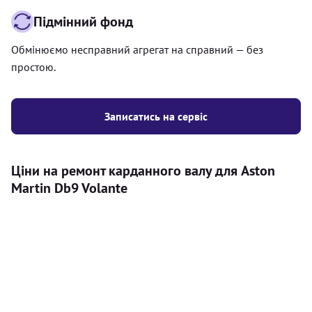
Підмінний фонд
Обмінюємо несправний агрегат на справний — без
простою.
Записатись на сервіс
Ціни на ремонт карданного валу для Aston
Martin Db9 Volante
Послуга
Ціна
Карданний вал
Діагностика карданного валу на авто (
500