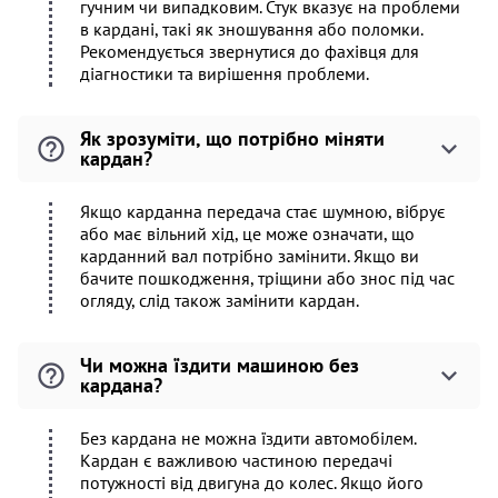
гучним чи випадковим. Стук вказує на проблеми
в кардані, такі як зношування або поломки.
Рекомендується звернутися до фахівця для
діагностики та вирішення проблеми.
Як зрозуміти, що потрібно міняти
кардан?
Якщо карданна передача стає шумною, вібрує
або має вільний хід, це може означати, що
карданний вал потрібно замінити. Якщо ви
бачите пошкодження, тріщини або знос під час
огляду, слід також замінити кардан.
Чи можна їздити машиною без
кардана?
Без кардана не можна їздити автомобілем.
Кардан є важливою частиною передачі
потужності від двигуна до колес. Якщо його