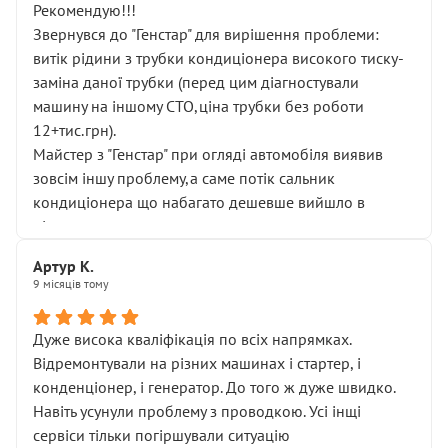
Рекомендую!!!
Звернувся до "Генстар" для вирішення проблеми:
витік рідини з трубки кондиціонера високого тиску-
заміна даної трубки (перед цим діагностували
машину на іншому СТО,ціна трубки без роботи
12+тис.грн).
Майстер з "Генстар" при огляді автомобіля виявив
зовсім іншу проблему,а саме потік сальник
кондиціонера що набагато дешевше вийшло в
підсумку.
Дуже дякую за швидкий і професійний ремонт!
Артур К.
9 місяців тому
Дуже висока кваліфікація по всіх напрямках.
Відремонтували на різних машинах і стартер, і
конденціонер, і генератор. До того ж дуже швидко.
Навіть усунули проблему з проводкою. Усі інщі
сервіси тільки погіршували ситуацію