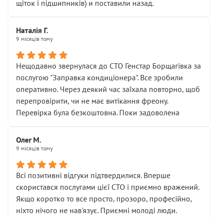
щіток і підшипників) и поставили назад.
Наталія Г.
9 місяців тому
Нещодавно звернулася до СТО Генстар Борщагівка за
послугою "Заправка кондиціонера". Все зробили
оперативно. Через деякий час заїхала повторно, щоб
перепровірити, чи не має витікання фреону.
Перевірка була безкоштовна. Поки задоволена
Олег М.
9 місяців тому
Всі позитивні відгуки підтвердилися. Вперше
скористався послугами цієї СТО і приємно вражений.
Якщо коротко то все просто, прозоро, професійно,
ніхто нічого не нав'язує. Приємні молоді люди.