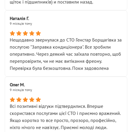
щіток і підшипників) и поставили назад.
Наталія Г.
9 місяців тому
Нещодавно звернулася до СТО Генстар Борщагівка за
послугою "Заправка кондиціонера". Все зробили
оперативно. Через деякий час заїхала повторно, щоб
перепровірити, чи не має витікання фреону.
Перевірка була безкоштовна. Поки задоволена
Олег М.
9 місяців тому
Всі позитивні відгуки підтвердилися. Вперше
скористався послугами цієї СТО і приємно вражений.
Якщо коротко то все просто, прозоро, професійно,
ніхто нічого не нав'язує. Приємні молоді люди.