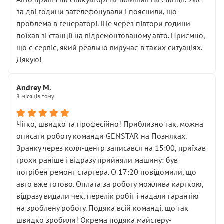
чіткого пояснення
за дві години зателефонували і пояснили, що
( ну все зняли та доробили) дякую!
проблема в генераторі. Ще через півтори години
Окремий момент, який виглядає абсурдно:
поїхав зі станції на відремонтованому авто. Приємно,
мені заявили, що бачок гальмівної рідини потрібно
що є сервіс, який реально виручає в таких ситуаціях.
міняти разом із головним гальмівним циліндром у
Дякую!
зборі.
Для людини, яка хоча б трохи розуміється на техніці,
Andrey M.
це звучить як мінімум непрофесійно, а як максимум —
8 місяців тому
спроба продати дорогий вузол замість елементарних
ущільнювачів.
Чітко, швидко та професійно! Приблизно так, можна
Що прикро — це не перший мій візит. Раніше міняв у
описати роботу команди GENSTAR на Позняках.
вас стартер, і тоді сервіс наче справив хороше
Зранку через колл-центр записався на 15:00, приїхав
враження. Але згодом знайшов декілька гайок під
трохи раніше і відразу прийняли машину: був
лобовим склом. Мені пояснили, що це “старі гайки, які
потрібен ремонт стартера. О 17:20 повідомили, що
відкручували”, і попросили не хвилюватися. ( надіюсь
авто вже готово. Оплата за роботу можлива карткою,
новий власник, не застяг в полі))
відразу видали чек, перелік робіт і надали гарантію
Але після нинішнього візиту такі дрібниці вже не
на зроблену роботу. Подяка всій команді, що так
здаються дрібницями.
швидко зробили! Окрема подяка майстеру-