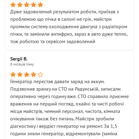
Дуже задоволений результатом роботи, приїхав з
проблемою що пічка в салоні не гріє, майстри
промили систему охолодження двигуна з радіатором
пічки, та замінили антифриз, зараз в авто дуже тепло,
тож роботою та сервісом задоволений
Sergii B.
8 місяців тому
Генератор перестав давати заряд на аккум.
Подзвонив зранку на СТО на Радунській, записали
оперативно через годину вже. СТО справило приємне
враження на перший погляд, охайні та чисті робочі
місця майстрів, чемний персонал, чистота, кімната
очікування також без питань. Майстри зробили
діагностику і вердікт генератор на ремонт. За 1,5
години зняли генератор, відремонтували (заміна