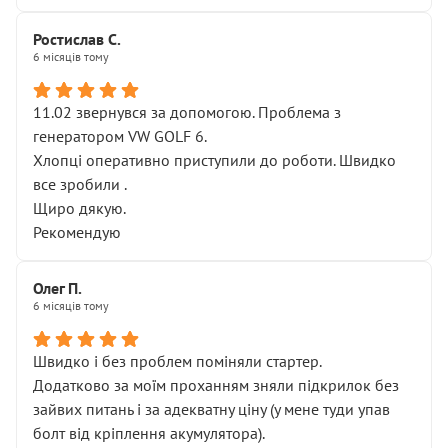
Ростислав С.
6 місяців тому
11.02 звернувся за допомогою. Проблема з
генератором VW GOLF 6.
Хлопці оперативно приступили до роботи. Швидко
все зробили .
Щиро дякую.
Рекомендую
Олег П.
6 місяців тому
Швидко і без проблем поміняли стартер.
Додатково за моїм проханням зняли підкрилок без
зайвих питань і за адекватну ціну (у мене туди упав
болт від кріплення акумулятора).