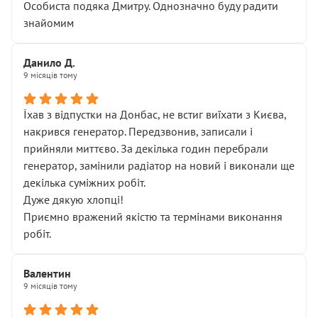
Особиста подяка Дмитру. Однозначно буду радити
знайомим
Данило Д.
9 місяців тому
Їхав з відпустки на Донбас, не встиг виїхати з Києва,
накрився генератор. Передзвонив, записали і
прийняли миттєво. За декілька годин перебрали
генератор, замінили радіатор на новий і виконали ще
декілька суміжних робіт.
Дуже дякую хлопці!
Приємно вражений якістю та термінами виконання
робіт.
Валентин
9 місяців тому