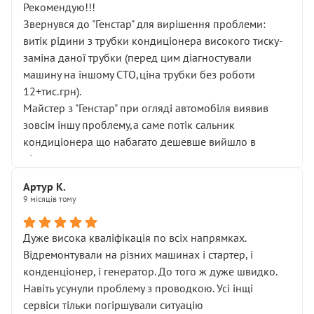
Рекомендую!!!
Звернувся до "Генстар" для вирішення проблеми:
витік рідини з трубки кондиціонера високого тиску-
заміна даної трубки (перед цим діагностували
машину на іншому СТО,ціна трубки без роботи
12+тис.грн).
Майстер з "Генстар" при огляді автомобіля виявив
зовсім іншу проблему,а саме потік сальник
кондиціонера що набагато дешевше вийшло в
підсумку.
Дуже дякую за швидкий і професійний ремонт!
Артур К.
9 місяців тому
Дуже висока кваліфікація по всіх напрямках.
Відремонтували на різних машинах і стартер, і
конденціонер, і генератор. До того ж дуже швидко.
Навіть усунули проблему з проводкою. Усі інщі
сервіси тільки погіршували ситуацію