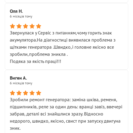
Оля Н.
6 місяців тому
Звернулася у Сервіс з питанням,чому горить знак
акумулятора.На діагностиці виявилася проблема з
щітками генератора .Швидко,і головне якісно все
зробили,проблема зникла .
Подяка за якість праці!!!
Виген А.
6 місяців тому
Зробили ремонт генератора: заміна шківа, ременя,
підшипників, реле за один день: вранці завіз, ввечері
забрав, деталі всі знайшлися зразу. Відносно
недорого, швидко, якісно, свист при запуску двигуна
зник.