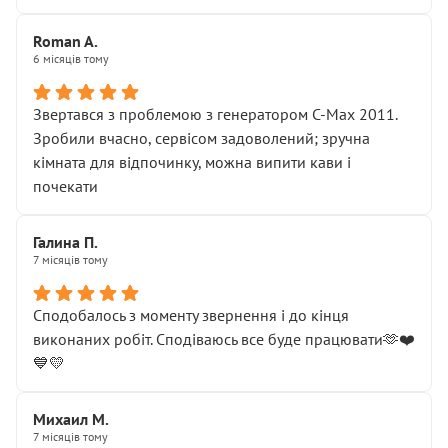
Roman A.
6 місяців тому
Звертався з проблемою з генератором C-Max 2011.
Зробили вчасно, сервісом задоволений; зручна
кімната для відпочинку, можна випити кави і
почекати
Галина П.
7 місяців тому
Сподобалось з моменту звернення і до кінця
виконаних робіт. Сподіваюсь все буде працювати🫶❤️
💙💛
Михаил М.
7 місяців тому