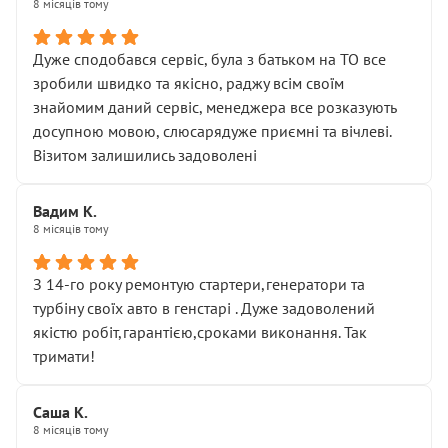
8 місяців тому
Дуже сподобався сервіс, була з батьком на ТО все
зробили швидко та якісно, раджу всім своїм
знайомим даний сервіс, менеджера все розказують
досупною мовою, слюсарядуже приємні та вічлеві.
Візитом залишились задоволені
Вадим К.
8 місяців тому
З 14-го року ремонтую стартери,генератори та
турбіну своїх авто в генстарі . Дуже задоволений
якістю робіт,гарантією,сроками виконання. Так
тримати!
Саша К.
8 місяців тому