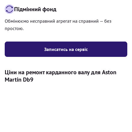
Підмінний фонд
Обмінюємо несправний агрегат на справний — без
простою.
Записатись на сервіс
Ціни на ремонт карданного валу для Aston
Martin Db9
Послуга
Ціна
Карданний вал
Діагностика карданного валу на авто (
500