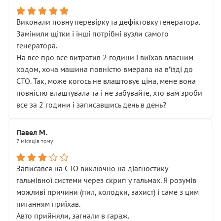
Виконали повну перевірку та дефіктовку генератора.
Замінили щітки і інші потрібні вузли самого
генератора.
На все про все витратив 2 години і виїхав власним
ходом, хоча машина повністю вмерала на вʼїзді до
СТО. Так, може когось не влаштовує ціна, мене вона
повністю влаштувала та і не забувайте, хто вам зроби
все за 2 години і записавшись день в день?
Павел М.
7 місяців тому
Записався на СТО виключно на діагностику
гальмівної системи через скрип у гальмах. Я розумів
можливі причини (пил, колодки, захист) і саме з цим
питанням приїхав.
Авто прийняли, загнали в гараж.