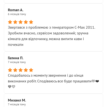
Roman A.
6 місяців тому
Звертався з проблемою з генератором C-Max 2011.
Зробили вчасно, сервісом задоволений; зручна
кімната для відпочинку, можна випити кави і
почекати
Галина П.
7 місяців тому
Сподобалось з моменту звернення і до кінця
виконаних робіт. Сподіваюсь все буде працювати🫶❤️
💙💛
Михаил М.
7 місяців тому