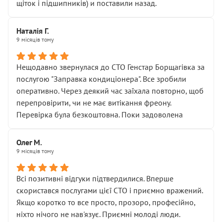
щіток і підшипників) и поставили назад.
Наталія Г.
9 місяців тому
Нещодавно звернулася до СТО Генстар Борщагівка за
послугою "Заправка кондиціонера". Все зробили
оперативно. Через деякий час заїхала повторно, щоб
перепровірити, чи не має витікання фреону.
Перевірка була безкоштовна. Поки задоволена
Олег М.
9 місяців тому
Всі позитивні відгуки підтвердилися. Вперше
скористався послугами цієї СТО і приємно вражений.
Якщо коротко то все просто, прозоро, професійно,
ніхто нічого не нав'язує. Приємні молоді люди.