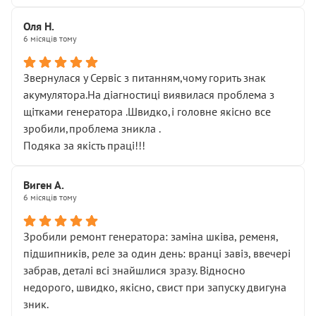
Оля Н.
6 місяців тому
Звернулася у Сервіс з питанням,чому горить знак
акумулятора.На діагностиці виявилася проблема з
щітками генератора .Швидко,і головне якісно все
зробили,проблема зникла .
Подяка за якість праці!!!
Виген А.
6 місяців тому
Зробили ремонт генератора: заміна шківа, ременя,
підшипників, реле за один день: вранці завіз, ввечері
забрав, деталі всі знайшлися зразу. Відносно
недорого, швидко, якісно, свист при запуску двигуна
зник.