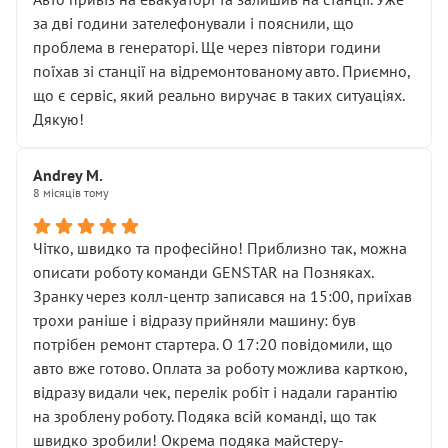
чіткого пояснення
за дві години зателефонували і пояснили, що
( ну все зняли та доробили) дякую!
проблема в генераторі. Ще через півтори години
Окремий момент, який виглядає абсурдно:
поїхав зі станції на відремонтованому авто. Приємно,
мені заявили, що бачок гальмівної рідини потрібно
що є сервіс, який реально виручає в таких ситуаціях.
міняти разом із головним гальмівним циліндром у
Дякую!
зборі.
Для людини, яка хоча б трохи розуміється на техніці,
Andrey M.
це звучить як мінімум непрофесійно, а як максимум —
8 місяців тому
спроба продати дорогий вузол замість елементарних
ущільнювачів.
Чітко, швидко та професійно! Приблизно так, можна
Що прикро — це не перший мій візит. Раніше міняв у
описати роботу команди GENSTAR на Позняках.
вас стартер, і тоді сервіс наче справив хороше
Зранку через колл-центр записався на 15:00, приїхав
враження. Але згодом знайшов декілька гайок під
трохи раніше і відразу прийняли машину: був
лобовим склом. Мені пояснили, що це “старі гайки, які
потрібен ремонт стартера. О 17:20 повідомили, що
відкручували”, і попросили не хвилюватися. ( надіюсь
авто вже готово. Оплата за роботу можлива карткою,
новий власник, не застяг в полі))
відразу видали чек, перелік робіт і надали гарантію
Але після нинішнього візиту такі дрібниці вже не
на зроблену роботу. Подяка всій команді, що так
здаються дрібницями.
швидко зробили! Окрема подяка майстеру-