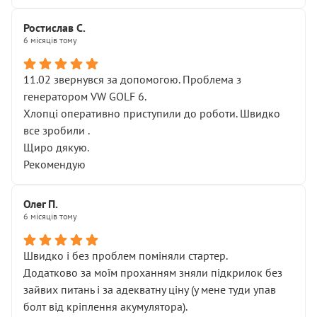
Ростислав С.
6 місяців тому
11.02 звернувся за допомогою. Проблема з
генератором VW GOLF 6.
Хлопці оперативно приступили до роботи. Швидко
все зробили .
Щиро дякую.
Рекомендую
Олег П.
6 місяців тому
Швидко і без проблем поміняли стартер.
Додатково за моїм проханням зняли підкрилок без
зайвих питань і за адекватну ціну (у мене туди упав
болт від кріплення акумулятора).