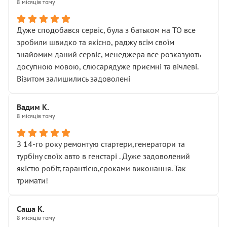
8 місяців тому
Дуже сподобався сервіс, була з батьком на ТО все
зробили швидко та якісно, раджу всім своїм
знайомим даний сервіс, менеджера все розказують
досупною мовою, слюсарядуже приємні та вічлеві.
Візитом залишились задоволені
Вадим К.
8 місяців тому
З 14-го року ремонтую стартери,генератори та
турбіну своїх авто в генстарі . Дуже задоволений
якістю робіт,гарантією,сроками виконання. Так
тримати!
Саша К.
8 місяців тому