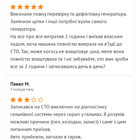
Виконали повну перевірку та дефіктовку генератора.
Замінили щітки і інші потрібні вузли самого
генератора.
На все про все витратив 2 години і виїхав власним
ходом, хоча машина повністю вмерала на вʼїзді до
СТО. Так, може когось не влаштовує ціна, мене вона
повністю влаштувала та і не забувайте, хто вам зроби
все за 2 години і записавшись день в день?
Павел М.
7 місяців тому
Записався на СТО виключно на діагностику
гальмівної системи через скрип у гальмах. Я розумів
можливі причини (пил, колодки, захист) і саме з цим
питанням приїхав.
Авто прийняли, загнали в гараж.