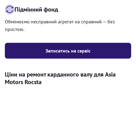
Підмінний фонд
Обмінюємо несправний агрегат на справний — без
простою.
Записатись на сервіс
Ціни на ремонт карданного валу для Asia
Motors Rocsta
Послуга
Ціна
Карданний вал
Діагностика карданного валу на авто (
500