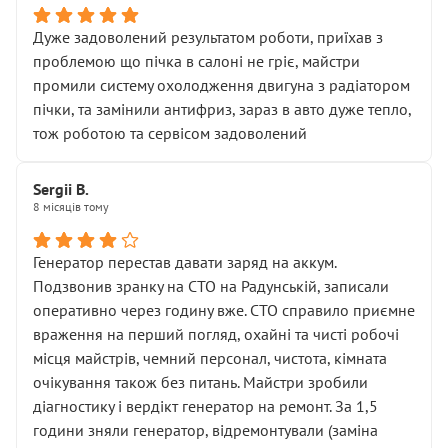
Дуже задоволений результатом роботи, приїхав з
проблемою що пічка в салоні не гріє, майстри
промили систему охолодження двигуна з радіатором
пічки, та замінили антифриз, зараз в авто дуже тепло,
тож роботою та сервісом задоволений
Sergii B.
8 місяців тому
Генератор перестав давати заряд на аккум.
Подзвонив зранку на СТО на Радунській, записали
оперативно через годину вже. СТО справило приємне
враження на перший погляд, охайні та чисті робочі
місця майстрів, чемний персонал, чистота, кімната
очікування також без питань. Майстри зробили
діагностику і вердікт генератор на ремонт. За 1,5
години зняли генератор, відремонтували (заміна