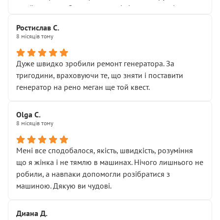
Я — клієнт, який працює на довірі, і саме її цей сервіс
приймальнику Олександру: всі чітко та по суті.
серйозно підірвав.
Молодці! Однозначно буду радити своїм знайомим
Хотілося б більше:
Ростислав С.
звертатися до цього автосервісу.
8 місяців тому
• належної уваги до авто
• прозорості в роботах і рахунках
• реальної діагностики, а не формального
Дуже швидко зробили ремонт генератора. За
“подивились і поїхав”
тригодини, враховуючи те, що зняти і поставити
На жаль, складається враження, що сервіс працює не
генератор на рено меган ще той квест.
на якість, а “аби швидше і дорожче”. Саме це і псує
загальне враження та бажання повертатися.
Olga С.
Стосовно комунікації - все добре
8 місяців тому
Мені все сподобалося, якість, швидкість, розуміння
що я жінка і не тямлю в машинах. Нічого лишнього не
робили, а навпаки допомогли розібратися з
машиною. Дякую ви чудові.
Диана Д.