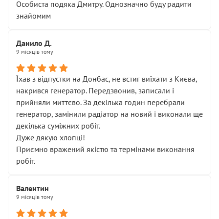
Особиста подяка Дмитру. Однозначно буду радити
знайомим
Данило Д.
9 місяців тому
Їхав з відпустки на Донбас, не встиг виїхати з Києва,
накрився генератор. Передзвонив, записали і
прийняли миттєво. За декілька годин перебрали
генератор, замінили радіатор на новий і виконали ще
декілька суміжних робіт.
Дуже дякую хлопці!
Приємно вражений якістю та термінами виконання
робіт.
Валентин
9 місяців тому