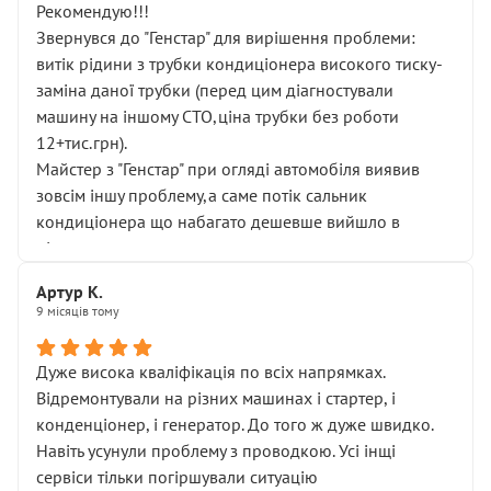
Рекомендую!!!
Звернувся до "Генстар" для вирішення проблеми:
витік рідини з трубки кондиціонера високого тиску-
заміна даної трубки (перед цим діагностували
машину на іншому СТО,ціна трубки без роботи
12+тис.грн).
Майстер з "Генстар" при огляді автомобіля виявив
зовсім іншу проблему,а саме потік сальник
кондиціонера що набагато дешевше вийшло в
підсумку.
Дуже дякую за швидкий і професійний ремонт!
Артур К.
9 місяців тому
Дуже висока кваліфікація по всіх напрямках.
Відремонтували на різних машинах і стартер, і
конденціонер, і генератор. До того ж дуже швидко.
Навіть усунули проблему з проводкою. Усі інщі
сервіси тільки погіршували ситуацію