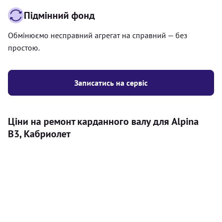
Підмінний фонд
Обмінюємо несправний агрегат на справний — без
простою.
Записатись на сервіс
Ціни на ремонт карданного валу для Alpina
B3, Кабриолет
Послуга
Ціна
Карданний вал
Діагностика карданного валу на авто (
500