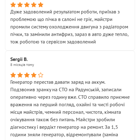
Дуже задоволений результатом роботи, приїхав з
проблемою що пічка в салоні не гріє, майстри
промили систему охолодження двигуна з радіатором
пічки, та замінили антифриз, зараз в авто дуже тепло,
тож роботою та сервісом задоволений
Sergii B.
8 місяців тому
Генератор перестав давати заряд на аккум.
Подзвонив зранку на СТО на Радунській, записали
оперативно через годину вже. СТО справило приємне
враження на перший погляд, охайні та чисті робочі
місця майстрів, чемний персонал, чистота, кімната
очікування також без питань. Майстри зробили
діагностику і вердікт генератор на ремонт. За 1,5
години зняли генератор, відремонтували (заміна