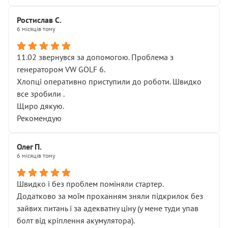
Ростислав С.
6 місяців тому
11.02 звернувся за допомогою. Проблема з
генератором VW GOLF 6.
Хлопці оперативно приступили до роботи. Швидко
все зробили .
Щиро дякую.
Рекомендую
Олег П.
6 місяців тому
Швидко і без проблем поміняли стартер.
Додатково за моїм проханням зняли підкрилок без
зайвих питань і за адекватну ціну (у мене туди упав
болт від кріплення акумулятора).