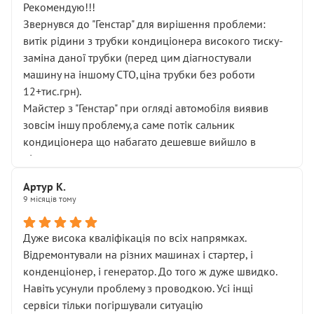
Рекомендую!!!
Звернувся до "Генстар" для вирішення проблеми:
витік рідини з трубки кондиціонера високого тиску-
заміна даної трубки (перед цим діагностували
машину на іншому СТО,ціна трубки без роботи
12+тис.грн).
Майстер з "Генстар" при огляді автомобіля виявив
зовсім іншу проблему,а саме потік сальник
кондиціонера що набагато дешевше вийшло в
підсумку.
Дуже дякую за швидкий і професійний ремонт!
Артур К.
9 місяців тому
Дуже висока кваліфікація по всіх напрямках.
Відремонтували на різних машинах і стартер, і
конденціонер, і генератор. До того ж дуже швидко.
Навіть усунули проблему з проводкою. Усі інщі
сервіси тільки погіршували ситуацію