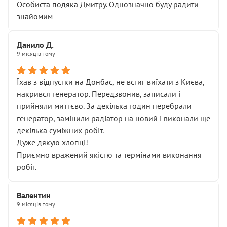
Особиста подяка Дмитру. Однозначно буду радити
знайомим
Данило Д.
9 місяців тому
Їхав з відпустки на Донбас, не встиг виїхати з Києва,
накрився генератор. Передзвонив, записали і
прийняли миттєво. За декілька годин перебрали
генератор, замінили радіатор на новий і виконали ще
декілька суміжних робіт.
Дуже дякую хлопці!
Приємно вражений якістю та термінами виконання
робіт.
Валентин
9 місяців тому