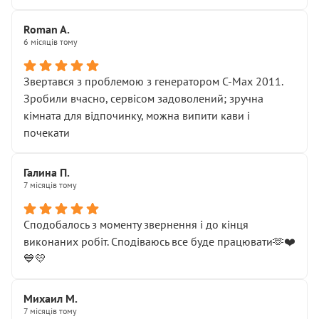
Roman A.
6 місяців тому
Звертався з проблемою з генератором C-Max 2011.
Зробили вчасно, сервісом задоволений; зручна
кімната для відпочинку, можна випити кави і
почекати
Галина П.
7 місяців тому
Сподобалось з моменту звернення і до кінця
виконаних робіт. Сподіваюсь все буде працювати🫶❤️
💙💛
Михаил М.
7 місяців тому