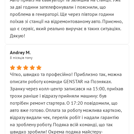
чіткого пояснення
за дві години зателефонували і пояснили, що
( ну все зняли та доробили) дякую!
проблема в генераторі. Ще через півтори години
Окремий момент, який виглядає абсурдно:
поїхав зі станції на відремонтованому авто. Приємно,
мені заявили, що бачок гальмівної рідини потрібно
що є сервіс, який реально виручає в таких ситуаціях.
міняти разом із головним гальмівним циліндром у
Дякую!
зборі.
Для людини, яка хоча б трохи розуміється на техніці,
Andrey M.
це звучить як мінімум непрофесійно, а як максимум —
8 місяців тому
спроба продати дорогий вузол замість елементарних
ущільнювачів.
Чітко, швидко та професійно! Приблизно так, можна
Що прикро — це не перший мій візит. Раніше міняв у
описати роботу команди GENSTAR на Позняках.
вас стартер, і тоді сервіс наче справив хороше
Зранку через колл-центр записався на 15:00, приїхав
враження. Але згодом знайшов декілька гайок під
трохи раніше і відразу прийняли машину: був
лобовим склом. Мені пояснили, що це “старі гайки, які
потрібен ремонт стартера. О 17:20 повідомили, що
відкручували”, і попросили не хвилюватися. ( надіюсь
авто вже готово. Оплата за роботу можлива карткою,
новий власник, не застяг в полі))
відразу видали чек, перелік робіт і надали гарантію
Але після нинішнього візиту такі дрібниці вже не
на зроблену роботу. Подяка всій команді, що так
здаються дрібницями.
швидко зробили! Окрема подяка майстеру-