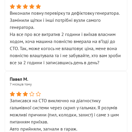
Виконали повну перевірку та дефіктовку генератора.
Замінили щітки і інші потрібні вузли самого
генератора.
На все про все витратив 2 години і виїхав власним
ходом, хоча машина повністю вмерала на вʼїзді до
СТО. Так, може когось не влаштовує ціна, мене вона
повністю влаштувала та і не забувайте, хто вам зроби
все за 2 години і записавшись день в день?
Павел М.
7 місяців тому
Записався на СТО виключно на діагностику
гальмівної системи через скрип у гальмах. Я розумів
можливі причини (пил, колодки, захист) і саме з цим
питанням приїхав.
Авто прийняли, загнали в гараж.