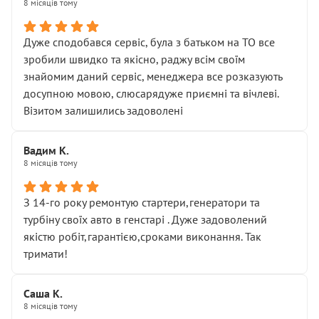
8 місяців тому
Дуже сподобався сервіс, була з батьком на ТО все
зробили швидко та якісно, раджу всім своїм
знайомим даний сервіс, менеджера все розказують
досупною мовою, слюсарядуже приємні та вічлеві.
Візитом залишились задоволені
Вадим К.
8 місяців тому
З 14-го року ремонтую стартери,генератори та
турбіну своїх авто в генстарі . Дуже задоволений
якістю робіт,гарантією,сроками виконання. Так
тримати!
Саша К.
8 місяців тому