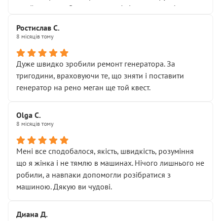
Я — клієнт, який працює на довірі, і саме її цей сервіс
приймальнику Олександру: всі чітко та по суті.
серйозно підірвав.
Молодці! Однозначно буду радити своїм знайомим
Хотілося б більше:
Ростислав С.
звертатися до цього автосервісу.
8 місяців тому
• належної уваги до авто
• прозорості в роботах і рахунках
• реальної діагностики, а не формального
Дуже швидко зробили ремонт генератора. За
“подивились і поїхав”
тригодини, враховуючи те, що зняти і поставити
На жаль, складається враження, що сервіс працює не
генератор на рено меган ще той квест.
на якість, а “аби швидше і дорожче”. Саме це і псує
загальне враження та бажання повертатися.
Olga С.
Стосовно комунікації - все добре
8 місяців тому
Мені все сподобалося, якість, швидкість, розуміння
що я жінка і не тямлю в машинах. Нічого лишнього не
робили, а навпаки допомогли розібратися з
машиною. Дякую ви чудові.
Диана Д.