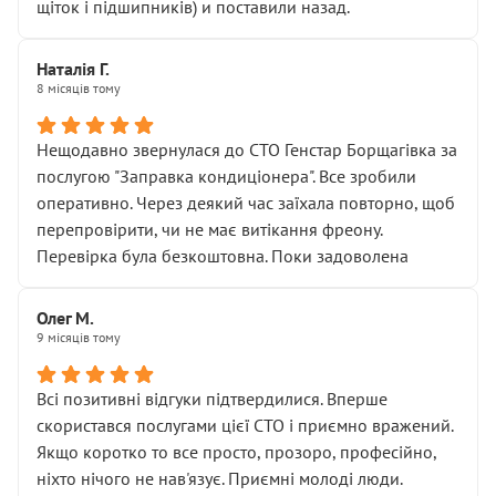
щіток і підшипників) и поставили назад.
Наталія Г.
8 місяців тому
Нещодавно звернулася до СТО Генстар Борщагівка за
послугою "Заправка кондиціонера". Все зробили
оперативно. Через деякий час заїхала повторно, щоб
перепровірити, чи не має витікання фреону.
Перевірка була безкоштовна. Поки задоволена
Олег М.
9 місяців тому
Всі позитивні відгуки підтвердилися. Вперше
скористався послугами цієї СТО і приємно вражений.
Якщо коротко то все просто, прозоро, професійно,
ніхто нічого не нав'язує. Приємні молоді люди.