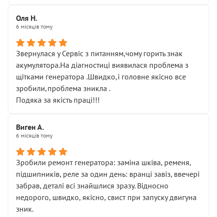
Оля Н.
6 місяців тому
Звернулася у Сервіс з питанням,чому горить знак
акумулятора.На діагностиці виявилася проблема з
щітками генератора .Швидко,і головне якісно все
зробили,проблема зникла .
Подяка за якість праці!!!
Виген А.
6 місяців тому
Зробили ремонт генератора: заміна шківа, ременя,
підшипників, реле за один день: вранці завіз, ввечері
забрав, деталі всі знайшлися зразу. Відносно
недорого, швидко, якісно, свист при запуску двигуна
зник.