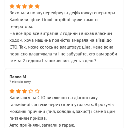
Виконали повну перевірку та дефіктовку генератора.
Замінили щітки і інші потрібні вузли самого
генератора.
На все про все витратив 2 години і виїхав власним
ходом, хоча машина повністю вмерала на вʼїзді до
СТО. Так, може когось не влаштовує ціна, мене вона
повністю влаштувала та і не забувайте, хто вам зроби
все за 2 години і записавшись день в день?
Павел М.
7 місяців тому
Записався на СТО виключно на діагностику
гальмівної системи через скрип у гальмах. Я розумів
можливі причини (пил, колодки, захист) і саме з цим
питанням приїхав.
Авто прийняли, загнали в гараж.