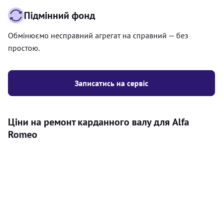
Підмінний фонд
Обмінюємо несправний агрегат на справний — без
простою.
Записатись на сервіс
Ціни на ремонт карданного валу для Alfa
Romeo
Послуга
Ціна
Карданний вал
Діагностика карданного валу на авто (
500