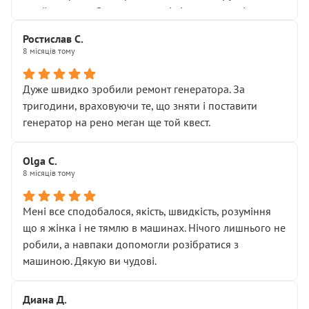
Я — клієнт, який працює на довірі, і саме її цей сервіс
приймальнику Олександру: всі чітко та по суті.
серйозно підірвав.
Молодці! Однозначно буду радити своїм знайомим
Хотілося б більше:
Ростислав С.
звертатися до цього автосервісу.
8 місяців тому
• належної уваги до авто
• прозорості в роботах і рахунках
• реальної діагностики, а не формального
Дуже швидко зробили ремонт генератора. За
“подивились і поїхав”
тригодини, враховуючи те, що зняти і поставити
На жаль, складається враження, що сервіс працює не
генератор на рено меган ще той квест.
на якість, а “аби швидше і дорожче”. Саме це і псує
загальне враження та бажання повертатися.
Olga С.
Стосовно комунікації - все добре
8 місяців тому
Мені все сподобалося, якість, швидкість, розуміння
що я жінка і не тямлю в машинах. Нічого лишнього не
робили, а навпаки допомогли розібратися з
машиною. Дякую ви чудові.
Диана Д.