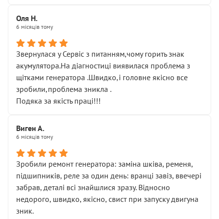
Оля Н.
6 місяців тому
Звернулася у Сервіс з питанням,чому горить знак
акумулятора.На діагностиці виявилася проблема з
щітками генератора .Швидко,і головне якісно все
зробили,проблема зникла .
Подяка за якість праці!!!
Виген А.
6 місяців тому
Зробили ремонт генератора: заміна шківа, ременя,
підшипників, реле за один день: вранці завіз, ввечері
забрав, деталі всі знайшлися зразу. Відносно
недорого, швидко, якісно, свист при запуску двигуна
зник.