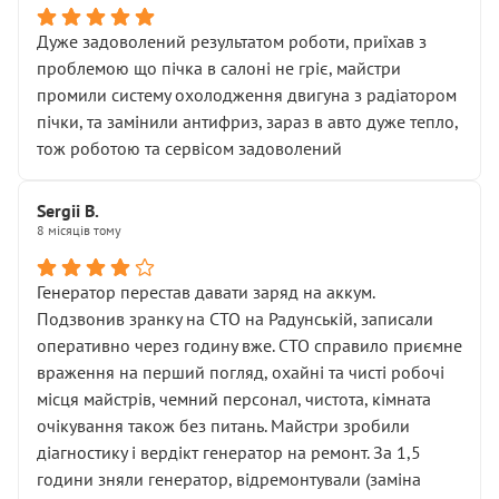
Дуже задоволений результатом роботи, приїхав з
проблемою що пічка в салоні не гріє, майстри
промили систему охолодження двигуна з радіатором
пічки, та замінили антифриз, зараз в авто дуже тепло,
тож роботою та сервісом задоволений
Sergii B.
8 місяців тому
Генератор перестав давати заряд на аккум.
Подзвонив зранку на СТО на Радунській, записали
оперативно через годину вже. СТО справило приємне
враження на перший погляд, охайні та чисті робочі
місця майстрів, чемний персонал, чистота, кімната
очікування також без питань. Майстри зробили
діагностику і вердікт генератор на ремонт. За 1,5
години зняли генератор, відремонтували (заміна