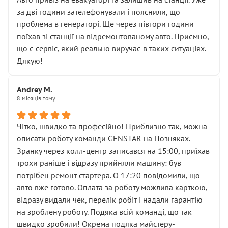
чіткого пояснення
за дві години зателефонували і пояснили, що
( ну все зняли та доробили) дякую!
проблема в генераторі. Ще через півтори години
Окремий момент, який виглядає абсурдно:
поїхав зі станції на відремонтованому авто. Приємно,
мені заявили, що бачок гальмівної рідини потрібно
що є сервіс, який реально виручає в таких ситуаціях.
міняти разом із головним гальмівним циліндром у
Дякую!
зборі.
Для людини, яка хоча б трохи розуміється на техніці,
Andrey M.
це звучить як мінімум непрофесійно, а як максимум —
8 місяців тому
спроба продати дорогий вузол замість елементарних
ущільнювачів.
Чітко, швидко та професійно! Приблизно так, можна
Що прикро — це не перший мій візит. Раніше міняв у
описати роботу команди GENSTAR на Позняках.
вас стартер, і тоді сервіс наче справив хороше
Зранку через колл-центр записався на 15:00, приїхав
враження. Але згодом знайшов декілька гайок під
трохи раніше і відразу прийняли машину: був
лобовим склом. Мені пояснили, що це “старі гайки, які
потрібен ремонт стартера. О 17:20 повідомили, що
відкручували”, і попросили не хвилюватися. ( надіюсь
авто вже готово. Оплата за роботу можлива карткою,
новий власник, не застяг в полі))
відразу видали чек, перелік робіт і надали гарантію
Але після нинішнього візиту такі дрібниці вже не
на зроблену роботу. Подяка всій команді, що так
здаються дрібницями.
швидко зробили! Окрема подяка майстеру-