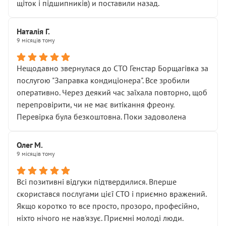
щіток і підшипників) и поставили назад.
Наталія Г.
9 місяців тому
Нещодавно звернулася до СТО Генстар Борщагівка за
послугою "Заправка кондиціонера". Все зробили
оперативно. Через деякий час заїхала повторно, щоб
перепровірити, чи не має витікання фреону.
Перевірка була безкоштовна. Поки задоволена
Олег М.
9 місяців тому
Всі позитивні відгуки підтвердилися. Вперше
скористався послугами цієї СТО і приємно вражений.
Якщо коротко то все просто, прозоро, професійно,
ніхто нічого не нав'язує. Приємні молоді люди.