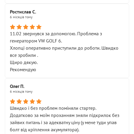
Ростислав С.
6 місяців тому
11.02 звернувся за допомогою. Проблема з
генератором VW GOLF 6.
Хлопці оперативно приступили до роботи. Швидко
все зробили .
Щиро дякую.
Рекомендую
Олег П.
6 місяців тому
Швидко і без проблем поміняли стартер.
Додатково за моїм проханням зняли підкрилок без
зайвих питань і за адекватну ціну (у мене туди упав
болт від кріплення акумулятора).