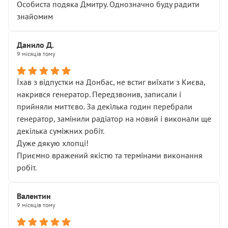
Особиста подяка Дмитру. Однозначно буду радити
знайомим
Данило Д.
9 місяців тому
Їхав з відпустки на Донбас, не встиг виїхати з Києва,
накрився генератор. Передзвонив, записали і
прийняли миттєво. За декілька годин перебрали
генератор, замінили радіатор на новий і виконали ще
декілька суміжних робіт.
Дуже дякую хлопці!
Приємно вражений якістю та термінами виконання
робіт.
Валентин
9 місяців тому