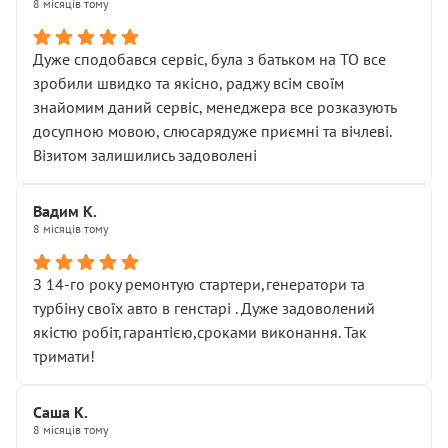
8 місяців тому
Дуже сподобався сервіс, була з батьком на ТО все
зробили швидко та якісно, раджу всім своїм
знайомим даний сервіс, менеджера все розказують
досупною мовою, слюсарядуже приємні та вічлеві.
Візитом залишились задоволені
Вадим К.
8 місяців тому
З 14-го року ремонтую стартери,генератори та
турбіну своїх авто в генстарі . Дуже задоволений
якістю робіт,гарантією,сроками виконання. Так
тримати!
Саша К.
8 місяців тому