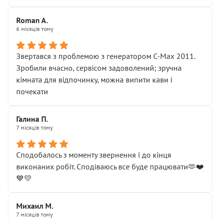
Roman A.
6 місяців тому
Звертався з проблемою з генератором C-Max 2011.
Зробили вчасно, сервісом задоволений; зручна
кімната для відпочинку, можна випити кави і
почекати
Галина П.
7 місяців тому
Сподобалось з моменту звернення і до кінця
виконаних робіт. Сподіваюсь все буде працювати🫶❤️
💙💛
Михаил М.
7 місяців тому