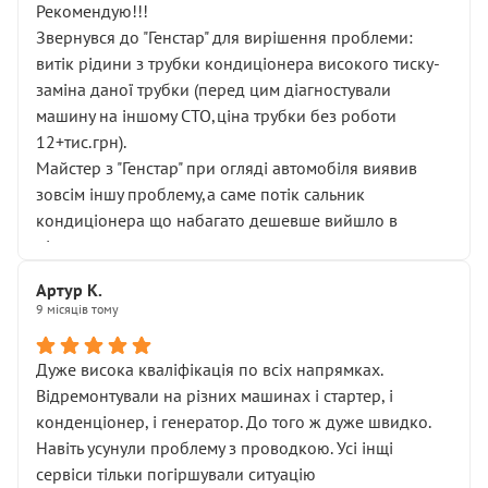
Рекомендую!!!
Звернувся до "Генстар" для вирішення проблеми:
витік рідини з трубки кондиціонера високого тиску-
заміна даної трубки (перед цим діагностували
машину на іншому СТО,ціна трубки без роботи
12+тис.грн).
Майстер з "Генстар" при огляді автомобіля виявив
зовсім іншу проблему,а саме потік сальник
кондиціонера що набагато дешевше вийшло в
підсумку.
Дуже дякую за швидкий і професійний ремонт!
Артур К.
9 місяців тому
Дуже висока кваліфікація по всіх напрямках.
Відремонтували на різних машинах і стартер, і
конденціонер, і генератор. До того ж дуже швидко.
Навіть усунули проблему з проводкою. Усі інщі
сервіси тільки погіршували ситуацію