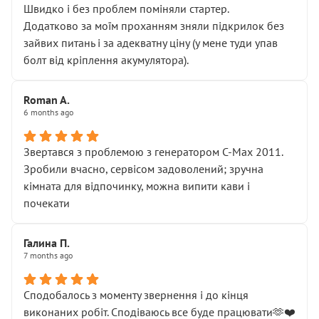
Швидко і без проблем поміняли стартер.
Додатково за моїм проханням зняли підкрилок без
зайвих питань і за адекватну ціну (у мене туди упав
болт від кріплення акумулятора).
Roman A.
6 months ago
Звертався з проблемою з генератором C-Max 2011.
Зробили вчасно, сервісом задоволений; зручна
кімната для відпочинку, можна випити кави і
почекати
Галина П.
7 months ago
Сподобалось з моменту звернення і до кінця
виконаних робіт. Сподіваюсь все буде працювати🫶❤️