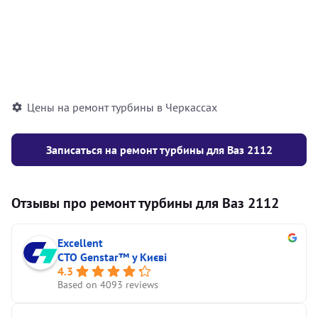
Высверливание шпильки турбокомпрессора
200
(1шт)
грн
Фрезерование плоскости выпускного
1000
коллектора/турбокомпрессора
грн
Цены на ремонт турбины в Черкассах
Записаться на ремонт турбины для Ваз 2112
Отзывы про ремонт турбины для Ваз 2112
Excellent
СТО Genstar™ у Києві
4.3
Based on 4093 reviews