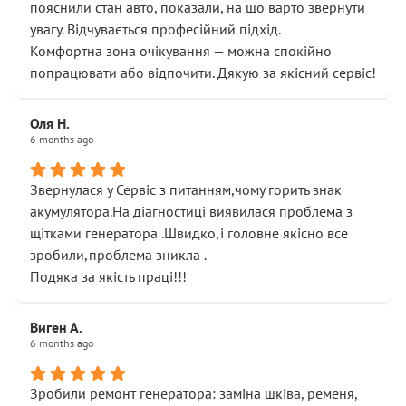
пояснили стан авто, показали, на що варто звернути
увагу. Відчувається професійний підхід.
Комфортна зона очікування — можна спокійно
попрацювати або відпочити. Дякую за якісний сервіс!
Оля Н.
6 months ago
Звернулася у Сервіс з питанням,чому горить знак
акумулятора.На діагностиці виявилася проблема з
щітками генератора .Швидко,і головне якісно все
зробили,проблема зникла .
Подяка за якість праці!!!
Виген А.
6 months ago
Зробили ремонт генератора: заміна шківа, ременя,