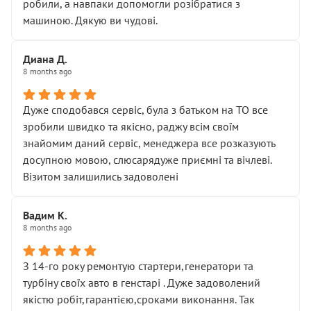
робили, а навпаки допомогли розібратися з
машиною. Дякую ви чудові.
Диана Д.
8 months ago
Дуже сподобався сервіс, була з батьком на ТО все
зробили швидко та якісно, раджу всім своїм
знайомим даний сервіс, менеджера все розказують
досупною мовою, слюсарядуже приємні та вічлеві.
Візитом залишились задоволені
Вадим К.
8 months ago
З 14-го року ремонтую стартери,генератори та
турбіну своїх авто в генстарі . Дуже задоволений
якістю робіт,гарантією,сроками виконання. Так