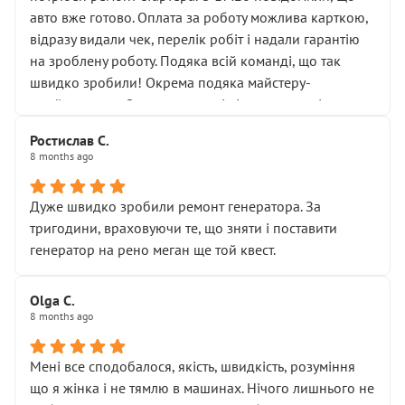
відкручували”, і попросили не хвилюватися. ( надіюсь
авто вже готово. Оплата за роботу можлива карткою,
новий власник, не застяг в полі))
відразу видали чек, перелік робіт і надали гарантію
Але після нинішнього візиту такі дрібниці вже не
на зроблену роботу. Подяка всій команді, що так
здаються дрібницями.
швидко зробили! Окрема подяка майстеру-
Я — клієнт, який працює на довірі, і саме її цей сервіс
приймальнику Олександру: всі чітко та по суті.
серйозно підірвав.
Молодці! Однозначно буду радити своїм знайомим
Хотілося б більше:
Ростислав С.
звертатися до цього автосервісу.
8 months ago
• належної уваги до авто
• прозорості в роботах і рахунках
• реальної діагностики, а не формального
Дуже швидко зробили ремонт генератора. За
“подивились і поїхав”
тригодини, враховуючи те, що зняти і поставити
На жаль, складається враження, що сервіс працює не
генератор на рено меган ще той квест.
на якість, а “аби швидше і дорожче”. Саме це і псує
загальне враження та бажання повертатися.
Olga С.
Стосовно комунікації - все добре
8 months ago
Мені все сподобалося, якість, швидкість, розуміння
що я жінка і не тямлю в машинах. Нічого лишнього не