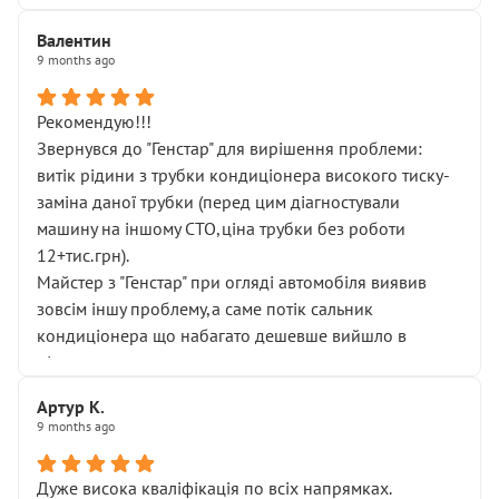
Валентин
9 months ago
Рекомендую!!!
Звернувся до "Генстар" для вирішення проблеми:
витік рідини з трубки кондиціонера високого тиску-
заміна даної трубки (перед цим діагностували
машину на іншому СТО,ціна трубки без роботи
12+тис.грн).
Майстер з "Генстар" при огляді автомобіля виявив
зовсім іншу проблему,а саме потік сальник
кондиціонера що набагато дешевше вийшло в
підсумку.
Дуже дякую за швидкий і професійний ремонт!
Артур К.
9 months ago
Дуже висока кваліфікація по всіх напрямках.