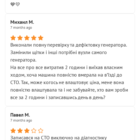
💙💛
Михаил М.
7 months ago
Виконали повну перевірку та дефіктовку генератора.
Замінили щітки і інші потрібні вузли самого
генератора.
На все про все витратив 2 години і виїхав власним
ходом, хоча машина повністю вмерала на вʼїзді до
СТО. Так, може когось не влаштовує ціна, мене вона
повністю влаштувала та і не забувайте, хто вам зроби
все за 2 години і записавшись день в день?
Павел М.
7 months ago
Записався на СТО виключно на діагностику