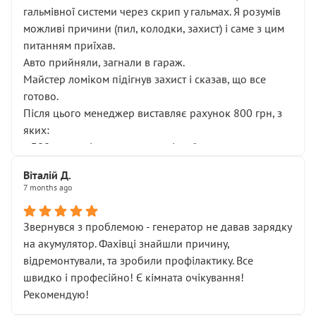
гальмівної системи через скрип у гальмах. Я розумів
можливі причини (пил, колодки, захист) і саме з цим
питанням приїхав.
Авто прийняли, загнали в гараж.
Майстер ломіком підігнув захист і сказав, що все
готово.
Після цього менеджер виставляє рахунок 800 грн, з
яких:
• 300 грн — діагностика гальмівної системи
• 500 грн — діагностика ходової, яку я НЕ замовляв і
Віталій Д.
НЕ погоджував
7 months ago
Я оплатив, але одразу звернув увагу, що це нав’язана
послуга. Тим більше, я був поруч і жодної реальної
Звернувся з проблемою - генератор не давав зарядку
діагностики ходової не проводилось. Після
на акумулятор. Фахівці знайшли причину,
зауваження гроші за цю “послугу” повернули, що
відремонтували, та зробили профілактику. Все
лише підтвердило мою правоту.
швидко і професійно! Є кімната очікування!
Але головне — я виїжджаю з боксу, і скрип у гальмах
Рекомендую!
залишився таким самим, як і був. Тобто оплачена