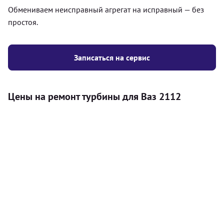
Обмениваем неисправный агрегат на исправный — без
простоя.
Записаться на сервис
Цены на ремонт турбины для Ваз 2112
Услуга
Цена
Турбина
Диагностика турбокомпрессора на
750
автомобиле (визуальное огляд, проверка
грн
люфтов вала, компьютерная диагностика,
тест-драйв с анализом параметров надува