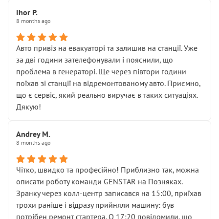
“діагностика гальм” фактично нічого не дала.
Далі ситуація тільки погіршилась:
Ihor P.
8 months ago
• сказали, що тепер “потрібно знімати колеса”
• що біля авто стояти вже не можна
• почали озвучувати купу додаткових робіт без
Авто привіз на евакуаторі та залишив на станції. Уже
чіткого пояснення
за дві години зателефонували і пояснили, що
( ну все зняли та доробили) дякую!
проблема в генераторі. Ще через півтори години
Окремий момент, який виглядає абсурдно:
поїхав зі станції на відремонтованому авто. Приємно,
мені заявили, що бачок гальмівної рідини потрібно
що є сервіс, який реально виручає в таких ситуаціях.
міняти разом із головним гальмівним циліндром у
Дякую!
зборі.
Для людини, яка хоча б трохи розуміється на техніці,
Andrey M.
це звучить як мінімум непрофесійно, а як максимум —
8 months ago
спроба продати дорогий вузол замість елементарних
ущільнювачів.
Чітко, швидко та професійно! Приблизно так, можна
Що прикро — це не перший мій візит. Раніше міняв у
описати роботу команди GENSTAR на Позняках.
вас стартер, і тоді сервіс наче справив хороше
Зранку через колл-центр записався на 15:00, приїхав
враження. Але згодом знайшов декілька гайок під
трохи раніше і відразу прийняли машину: був
лобовим склом. Мені пояснили, що це “старі гайки, які
потрібен ремонт стартера. О 17:20 повідомили, що