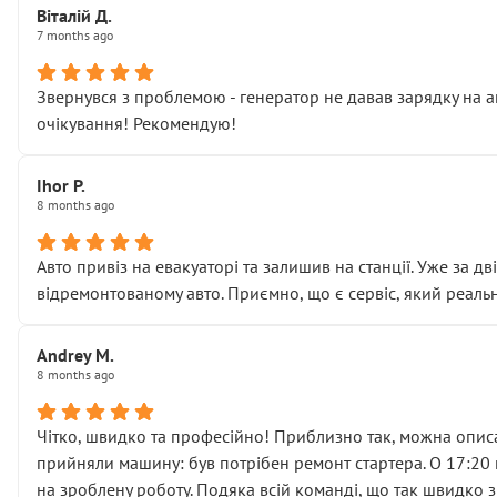
Віталій Д.
• що біля авто стояти вже не можна
7 months ago
• почали озвучувати купу додаткових робіт без чіткого п
( ну все зняли та доробили) дякую!
Звернувся з проблемою - генератор не давав зарядку на а
Окремий момент, який виглядає абсурдно:
очікування! Рекомендую!
мені заявили, що бачок гальмівної рідини потрібно міняти
Для людини, яка хоча б трохи розуміється на техніці, це 
Що прикро — це не перший мій візит. Раніше міняв у вас с
Ihor P.
8 months ago
пояснили, що це “старі гайки, які відкручували”, і попросил
Але після нинішнього візиту такі дрібниці вже не здаютьс
Я — клієнт, який працює на довірі, і саме її цей сервіс сер
Авто привіз на евакуаторі та залишив на станції. Уже за д
Хотілося б більше:
відремонтованому авто. Приємно, що є сервіс, який реальн
• належної уваги до авто
• прозорості в роботах і рахунках
Andrey M.
• реальної діагностики, а не формального “подивились і по
8 months ago
На жаль, складається враження, що сервіс працює не на як
Стосовно комунікації - все добре
Чітко, швидко та професійно! Приблизно так, можна описа
прийняли машину: був потрібен ремонт стартера. О 17:20 п
на зроблену роботу. Подяка всій команді, що так швидко 