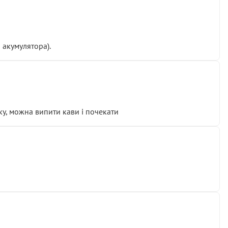
 акумулятора).
у, можна випити кави і почекати