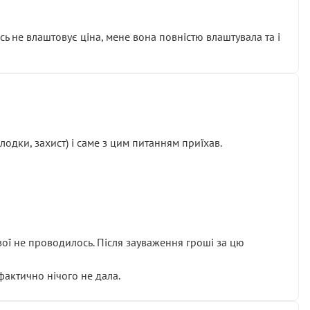
сь не влаштовує ціна, мене вона повністю влаштувала та і
одки, захист) і саме з цим питанням приїхав.
ової не проводилось. Після зауваження гроші за цю
 фактично нічого не дала.