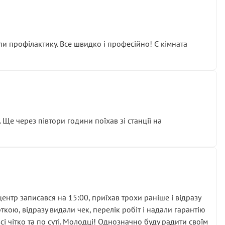
ли профілактику. Все швидко і професійно! Є кімната
ати дорогий вузол замість елементарних ущільнювачів.
м знайшов декілька гайок під лобовим склом. Мені
 Ще через півтори години поїхав зі станції на
ня та бажання повертатися.
нтр записався на 15:00, приїхав трохи раніше і відразу
кою, відразу видали чек, перелік робіт і надали гарантію
 чітко та по суті. Молодці! Однозначно буду радити своїм