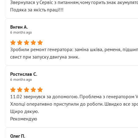
Звернулася у Сервіс з питанням,чому горить знак акумуля
Подяка за якість праці!!!
Виген А.
6 months ago
Зробили ремонт генератора: заміна шківа, ременя, підшипни
свист при запуску двигуна зник.
Ростислав С.
6 months ago
11.02 звернувся за допомогою. Проблема з генератором 
Хлопці оперативно приступили до роботи. Швидко все зро
Щиро дякую.
Рекомендую
Олег П.