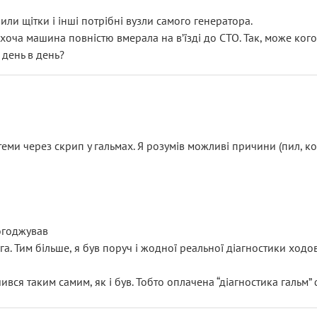
или щітки і інші потрібні вузли самого генератора.
 хоча машина повністю вмерала на вʼїзді до СТО. Так, може кого
 день в день?
еми через скрип у гальмах. Я розумів можливі причини (пил, кол
погоджував
уга. Тим більше, я був поруч і жодної реальної діагностики ход
ився таким самим, як і був. Тобто оплачена “діагностика гальм”