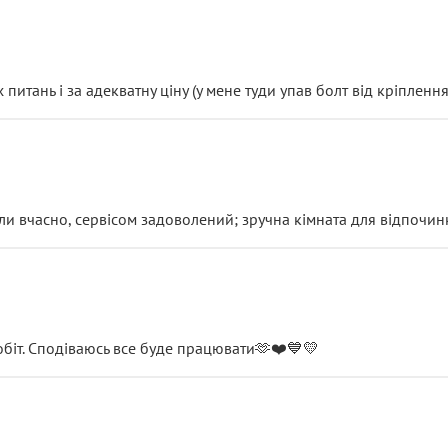
итань і за адекватну ціну (у мене туди упав болт від кріплення
и вчасно, сервісом задоволений; зручна кімната для відпочинк
обіт. Сподіваюсь все буде працювати🫶❤️💙💛