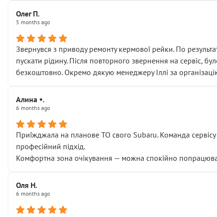
Олег П.
5 months ago
Звернувся з приводу ремонту кермової рейки. По результат
пускати рідину. Після повторного звернення на сервіс, бу
безкоштовно. Окремо дякую менеджеру Іллі за організаці
Алина •.
6 months ago
Приїжджала на планове ТО свого Subaru. Команда сервісу п
професійний підхід.
Комфортна зона очікування — можна спокійно попрацювати
Оля Н.
6 months ago