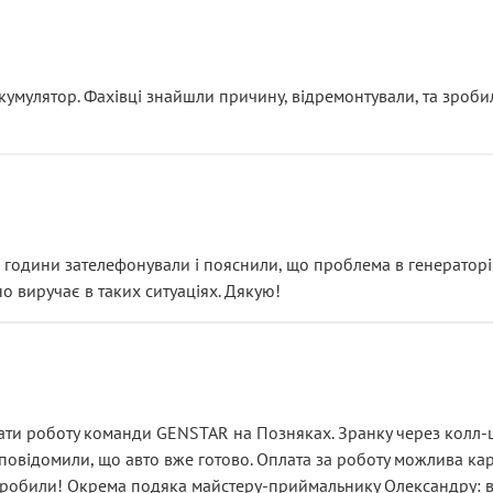
ояснення
кумулятор. Фахівці знайшли причину, відремонтували, та зроби
 разом із головним гальмівним циліндром у зборі.
звучить як мінімум непрофесійно, а як максимум — спроба прод
тартер, і тоді сервіс наче справив хороше враження. Але згодо
и не хвилюватися. ( надіюсь новий власник, не застяг в полі))
я дрібницями.
йозно підірвав.
ві години зателефонували і пояснили, що проблема в генераторі.
о виручає в таких ситуаціях. Дякую!
їхав”
ість, а “аби швидше і дорожче”. Саме це і псує загальне вражен
ти роботу команди GENSTAR на Позняках. Зранку через колл-це
овідомили, що авто вже готово. Оплата за роботу можлива карт
зробили! Окрема подяка майстеру-приймальнику Олександру: всі