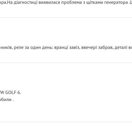
тора.На діагностиці виявилася проблема з щітками генератора 
ків, реле за один день: вранці завіз, ввечері забрав, деталі в
VW GOLF 6.
били .