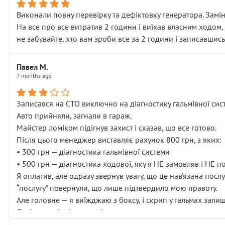
Виконали повну перевірку та дефіктовку генератора. Замін
На все про все витратив 2 години і виїхав власним ходом,
не забувайте, хто вам зроби все за 2 години і записавшись
Павел М.
7 months ago
Записався на СТО виключно на діагностику гальмівної сист
Авто прийняли, загнали в гараж.
Майстер ломіком підігнув захист і сказав, що все готово.
Після цього менеджер виставляє рахунок 800 грн, з яких:
• 300 грн — діагностика гальмівної системи
• 500 грн — діагностика ходової, яку я НЕ замовляв і НЕ 
Я оплатив, але одразу звернув увагу, що це нав’язана посл
“послугу” повернули, що лише підтвердило мою правоту.
Але головне — я виїжджаю з боксу, і скрип у гальмах залиш
Далі ситуація тільки погіршилась:
• сказали, що тепер “потрібно знімати колеса”